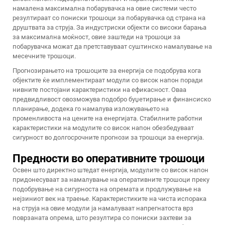
намалена максимална побарувачка на овие системи често
резултираат со пониски трошоци за побарувачка од страна на
друштвата за струја. За индустриски објекти со високи барања
за максимална моќност, овие заштеди на трошоци за
побарувачка можат да претставуваат суштинско намалување на
месечните трошоци.
Прогнозирањето на трошоците за енергија се подобрува кога
објектите ќе имплементираат модули со висок напон поради
нивните постојани карактеристики на ефикасност. Оваа
предвидливост овозможува подобро буџетирање и финансиско
планирање, додека го намалува изложувањето на
променливоста на цените на енергијата. Стабилните работни
карактеристики на модулите со висок напон обезбедуваат
сигурност во долгосрочните прогнози за трошоци за енергија.
Предности во оперативните трошоци
Освен што директно штедат енергија, модулите со висок напон
придонесуваат за намалување на оперативните трошоци преку
подобрување на сигурноста на опремата и продлужување на
нејзиниот век на траење. Карактеристиките на чиста испорака
на струја на овие модули ја намалуваат напрегнатоста врз
поврзаната опрема, што резултира со пониски захтеви за