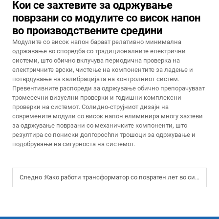
Кои се захтевите за одржување
поврзани со модулите со висок напон
во производствените средини
Модулите со висок напон бараат релативно минимална
одржавање во споредба со традиционалните електрични
системи, што обично вклучува периодична проверка на
електричните врски, чистење на компонентите за ладење и
потврдување на калибрацијата на контролниот систем.
Превентивните распореди за одржување обично препорачуваат
тромесечни визуелни проверки и годишни комплексни
проверки на системот. Солидно-струјниот дизајн на
современите модули со висок напон елиминира многу захтеви
за одржување поврзани со механичките компоненти, што
резултира со пониски долгороchnи трошоци за одржување и
подобрување на сигурноста на системот.
Следно :
Како работи трансформатор со повратен лет во системи со висок напон