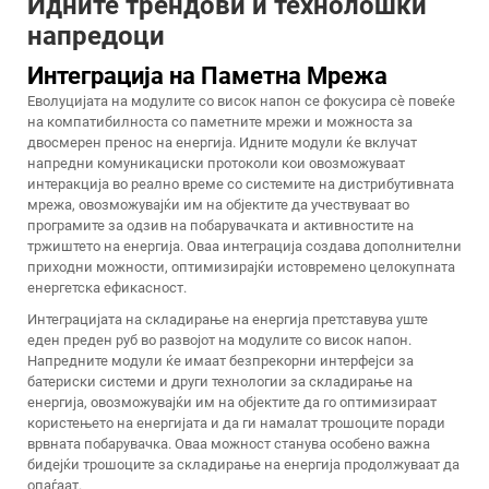
Идните трендови и технолошки
напредоци
Интеграција на Паметна Мрежа
Еволуцијата на модулите со висок напон се фокусира сè повеќе
на компатибилноста со паметните мрежи и можноста за
двосмерен пренос на енергија. Идните модули ќе вклучат
напредни комуникациски протоколи кои овозможуваат
интеракција во реално време со системите на дистрибутивната
мрежа, овозможувајќи им на објектите да учествуваат во
програмите за одзив на побарувачката и активностите на
тржиштето на енергија. Оваа интеграција создава дополнителни
приходни можности, оптимизирајќи истовремено целокупната
енергетска ефикасност.
Интеграцијата на складирање на енергија претставува уште
еден преден руб во развојот на модулите со висок напон.
Напредните модули ќе имаат безпрекорни интерфејси за
батериски системи и други технологии за складирање на
енергија, овозможувајќи им на објектите да го оптимизираат
користењето на енергијата и да ги намалат трошоците поради
врвната побарувачка. Оваа можност станува особено важна
бидејќи трошоците за складирање на енергија продолжуваат да
опаѓаат.