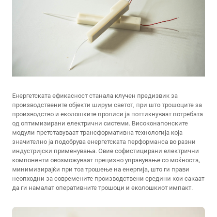
Енергетската ефикасност станала клучен предизвик за
производствените објекти ширум светот, при што трошоците за
производство и еколошките прописи ја поттикнуваат потребата
од оптимизирани електрични системи. Високонапонските
модули претставуваат трансформативна технологија која
значително ја подобрува енергетската перформанса во разни
индустријски применувања. Овие софистицирани електрични
компоненти овозможуваат прецизно управување со моќноста,
минимизирајќи при тоа трошење на енергија, што ги прави
неопходни за современите производствени средини кои сакаат
да ги намалат оперативните трошоци и еколошкиот импакт.