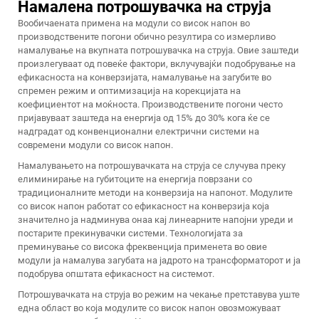
Намалена потрошувачка на струја
Вообичаената примена на модули со висок напон во
производствените погони обично резултира со измерливо
намалување на вкупната потрошувачка на струја. Овие заштеди
произлегуваат од повеќе фактори, вклучувајќи подобрување на
ефикасноста на конверзијата, намалување на загубите во
спремен режим и оптимизација на корекцијата на
коефициентот на моќноста. Производствените погони често
пријавуваат заштеда на енергија од 15% до 30% кога ќе се
надградат од конвенционални електрични системи на
современи модули со висок напон.
Намалувањето на потрошувачката на струја се случува преку
елиминирање на губитоците на енергија поврзани со
традиционалните методи на конверзија на напонот. Модулите
со висок напон работат со ефикасност на конверзија која
значително ја надминува онаа кај линеарните напојни уреди и
постарите прекинувачки системи. Технологијата за
преминување со висока фреквенција применета во овие
модули ја намалува загубата на јадрото на трансформаторот и ја
подобрува општата ефикасност на системот.
Потрошувачката на струја во режим на чекање претставува уште
една област во која модулите со висок напон овозможуваат