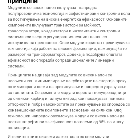
принципи
Модулите со висок напон вклучуваат напредна
полупроводничка технологија и софистицирани контролни кола
за постигнување на висока енергетска ефикасност. Основните
компоненти вклучуваат транзистори за моќност,
трансформатори, кондензатори и интелигентни контролни
системи кои заедно регулираат излезниот напон со
исклучителна прецизност. Овие модули користат прекинувачка
технологија која работи на високи фреквенции, намалувајќи го
размерот на трансформаторот, додека ја подобрува општата
ефикасност во споредба со традиционалните линеарни
системи.
Принципите на дизајн зад модулите со висок напон се
насочени кон минимизирање на губитоците на енергија преку
оптимизирани шеми на прекинување и напредно управување
со топлината. Современите модули користат полупроводници
од силикон карбид и галиум нитрид кои покажуваат пониска
отпорност и побрзи можностите за прекинување во споредба со
конвенционалните компоненти засновани на силикон. Овој
технолошки напредок овозможува
модули со висок напон
да
постигнат рејтинзи за ефикасност поголеми од 95% во многу
апликации.
Интелигентните системи за контрола во овие модули