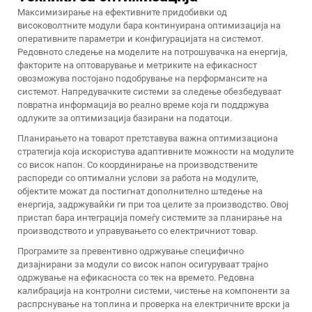
Максимизирање на ефективните придобивки од
високоволтните модули бара континуирана оптимизација на
оперативните параметри и конфигурацијата на системот.
Редовното следење на моделите на потрошувачка на енергија,
факторите на оптоварување и метриките на ефикасност
овозможува постојано подобрување на перформансите на
системот. Напредувачките системи за следење обезбедуваат
повратна информација во реално време која ги поддржува
одлуките за оптимизација базирани на податоци.
Планирањето на товарот претставува важна оптимизациона
стратегија која искористува адаптивните можности на модулите
со висок напон. Со координирање на производствените
распореди со оптимални услови за работа на модулите,
објектите можат да постигнат дополнително штедење на
енергија, задржувайќи ги при тоа целите за производство. Овој
пристап бара интеграција помеѓу системите за планирање на
производството и управувањето со електричниот товар.
Програмите за превентивно одржување специфично
дизајнирани за модули со висок напон осигуруваат трајно
одржување на ефикасноста со тек на времето. Редовна
калибрација на контролни системи, чистење на компоненти за
распрснување на топлина и проверка на електричните врски ја