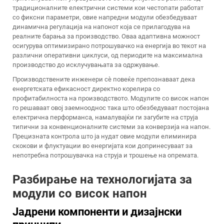
традиционалните електрични системи кои честопати работат
со фиксни параметри, овие напредни модули обезбедуваат
динамична регулација на напонот која се прилагодува на
реалните барања за производство. Оваа адаптивна можност
осигурува оптимизирано потрошувачко на енергија во текот на
различни оперативни циклуси, од периодите на максимална
производство до исклучувањата за одржување.
Производствените инженери сè повеќе препознаваат дека
енергетската ефикасност директно корелира со
профитабилноста на производството. Модулите со висок напон
го решаваат овој заемнооднос така што обезбедуваат постојана
електрична перформанса, намалувајќи ги загубите на струја
типични за конвенционалните системи за конверзија на напон.
Прецизната контрола што ја нудат овие модули елиминира
скокови и флуктуации во енергијата кои допринесуваат за
непотребна потрошувачка на струја и трошење на опремата.
Разбирање на технологијата за
модули со висок напон
Јадрени компоненти и дизајнски