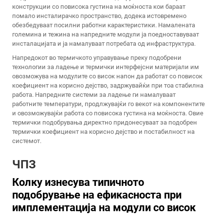
конструкции со повисока густина на моќноста кои бараат
помало инсталирачко пространство, додека истовремено
обезбедуваат посилни работни карактеристики. Намалената
големина и тежина на напредните модули ја поедноставуваат
инсталацијата и ја намалуваат потребата од инфраструктура.
Напредокот во термичкото управување преку подобрени
технологии за ладење и термички интерфејсни материјали им
овозможува на модулите со висок напон да работат со повисок
коефициент на корисно дејство, задржувайќи при тоа стабилна
работа. Напредните системи за ладење ги намалуваат
работните температури, продлжувајќи го векот на компонентите
и овозможувајќи работа со повисока густина на моќноста. Овие
термички подобрувања директно придонесуваат за подобрен
термички коефициент на корисно дејство и постабилност на
системот.
ЧПЗ
Колку изнесува типичното
подобрување на ефикасноста при
имплементација на модули со висок