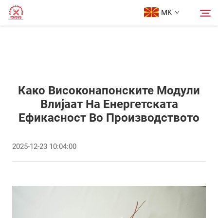
MK
Почетна Страница
Пребарување
Производи
Како Високонапонските Модули
Влијаат На Енергетската
Ефикасност Во Производството
За Нас
2025-12-23 10:04:00
Кутии
Контактирајте Нас