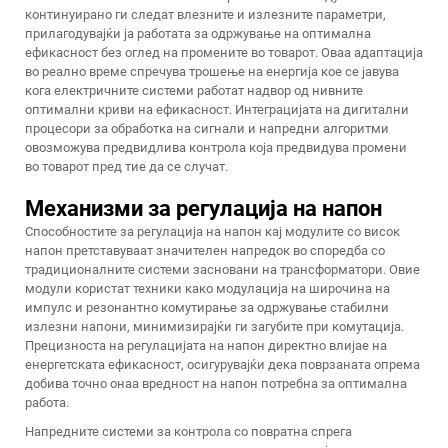
континуирано ги следат влезните и излезните параметри,
прилагодувајќи ја работата за одржување на оптимална
ефикасност без оглед на промените во товарот. Оваа адаптација
во реално време спречува трошење на енергија кое се јавува
кога електричните системи работат надвор од нивните
оптимални криви на ефикасност. Интеграцијата на дигитални
процесори за обработка на сигнали и напредни алгоритми
овозможува предвидлива контрола која предвидува промени
во товарот пред тие да се случат.
Механизми за регулација на напон
Способностите за регулација на напон кај модулите со висок
напон претставуваат значителен напредок во споредба со
традиционалните системи засновани на трансформатори. Овие
модули користат техники како модулација на широчина на
импулс и резонантно комутирање за одржување стабилни
излезни напони, минимизирајќи ги загубите при комутација.
Прецизноста на регулацијата на напон директно влијае на
енергетската ефикасност, осигурувајќи дека поврзаната опрема
добива точно онаа вредност на напон потребна за оптимална
работа.
Напредните системи за контрола со повратна спрега