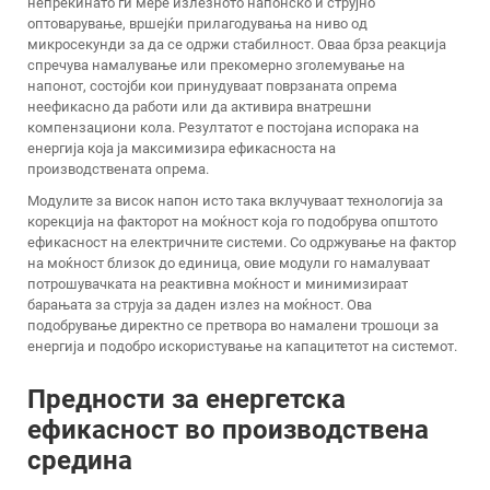
непрекинато ги мере излезното напонско и струјно
оптоварување, вршејќи прилагодувања на ниво од
микросекунди за да се одржи стабилност. Оваа брза реакција
спречува намалување или прекомерно зголемување на
напонот, состојби кои принудуваат поврзаната опрема
неефикасно да работи или да активира внатрешни
компензациони кола. Резултатот е постојана испорака на
енергија која ја максимизира ефикасноста на
производствената опрема.
Модулите за висок напон исто така вклучуваат технологија за
корекција на факторот на моќност која го подобрува општото
ефикасност на електричните системи. Со одржување на фактор
на моќност близок до единица, овие модули го намалуваат
потрошувачката на реактивна моќност и минимизираат
барањата за струја за даден излез на моќност. Ова
подобрување директно се претвора во намалени трошоци за
енергија и подобро искористување на капацитетот на системот.
Предности за енергетска
ефикасност во производствена
средина