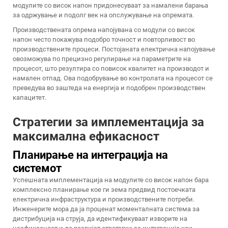
модулите со висок напон придонесуваат за намалени барања
за одржување и подолг век на опслужување на опремата.
Производствената опрема напојувана со модули со висок
напон често покажува подобро точност и повторливост во
производствените процеси. Постојаната електрична напојување
овозможува по прецизно регулирање на параметрите на
процесот, што резултира со повисок квалитет на производот и
намален отпад. Ова подобрување во контролата на процесот се
преведува во заштеда на енергија и подобрен производствен
капацитет.
Стратегии за имплементација за
максимална ефикасност
Планирање на интеграција на
системот
Успешната имплементација на модулите со висок напон бара
комплексно планирање кое ги зема предвид постоечката
електрична инфраструктура и производствените потреби.
Инженерите мора да ја проценат моменталната система за
дистрибуција на струја, да идентификуваат изворите на