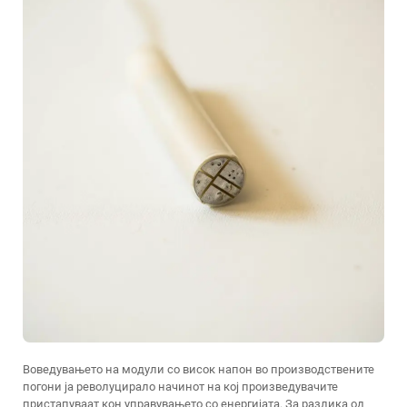
Воведувањето на модули со висок напон во производствените
погони ја револуцирало начинот на кој произведувачите
пристапуваат кон управувањето со енергијата. За разлика од