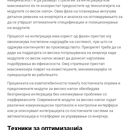
неефикасност и да развијат стратегии за интеграција кои
максимално ќе ги искористат предностите од технологијата на
модулите со висок напон. Оваа фаза на планирање вклучува
детални ревизии на енергијата и анализа на оптоварувањето за
да се утвршат оптималните спецификации и позиционирање
на модулите.
Процесот на интеграција има корист од фазен пристап кој
овозможува постепени надградби на системот, при што се
одржува континуитет во производството. Приоритет треба да се
даде на подрачјата со висока потрошувачка на енергија каде
модулите со висок напон можат да донесат најголеми
подобрувања во ефикасноста. Овој стратешки пристап
максимизира поврат на инвестициите, минимизирајќи ги
прекршоците во работењето.
Проценката на компатибилноста помеѓу постоечката опрема и
предложените модули за високо напон обезбедува
безпрекорна интеграција без неочекувани проблеми со
перформансите. Современите модули за високо напон нудат
различни комуникациски протоколи и контролни интерфејси
кои ја олеснуваат интеграцијата со постоечките системи за
автоматизација и платформи за управување со енергија.
Техники за оптимизација