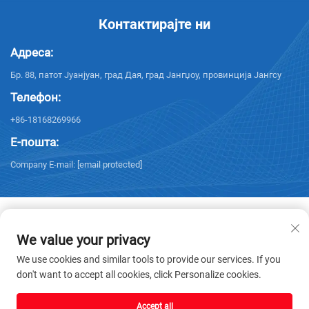
Контактирајте ни
Адреса:
Бр. 88, патот Јуанјуан, град Дая, град Јангџоу, провинција Јангсу
Телефон:
+86-18168269966
Е-пошта:
Company E-mail:
[email protected]
We value your privacy
Авторски права © 2025 Yangzhou Sanxing Technology CO.,LTD. Сите
We use cookies and similar tools to provide our services. If you
права задржани. -
Правила за приватност
don't want to accept all cookies, click Personalize cookies.
Accept all