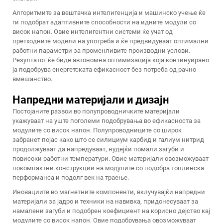
Алгоритмите за вештачка интелигенција и машинско учење ќе
ги подобрат адаптивните способности на идните модули со
висок напон. Овие интелигентни системи ќе учат од
претходните модели на употреба и ќе предвидуваат оптимални
работни параметри за променливите производни услови.
Резултатот ќе биде автономна оптимизација која континуирано
ја подобрува енергетската ефикасност без потреба од рачно
вмешанство.
Напредни материјали и дизајн
Постојаните развои во полупроводничките материјали
укажуваат на уште поголеми подобрувања во ефикасноста за
модулите со висок напон. Полупроводниците со широк
забранет појас како што се силициум карбид и галиум нитрид
продолжуваат да напредуваат, нудејќи помали загуби и
повисоки работни температури. Овие материјали овозможуваат
покомпактни конструкции на модулите со подобра топлинска
перформанса и подолг век на траење.
Иновациите во магнетните компоненти, вклучувајќи напредни
материјали за јадро и техники на навивка, придонесуваат за
намалени загуби и подобрен коефициент на корисно дејство кај
модулите со висок напон. Овие подобрувања овозможуваат