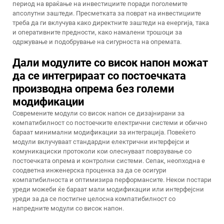
период на враќање на инвестициите поради поголемите
апсолутни заштеди. Пресметката за поврат на инвестициите
треба да ги вклучува како директните заштеди на енергија, така
и оперативните предности, како намалени трошоци за
одржување и подобрување на сигурноста на опремата.
Дали модулите со висок напон можат
да се интегрираат со постоечката
производна опрема без големи
модификации
Современите модули со висок напон се дизајнирани за
компатибилност со постоечките електрични системи и обично
бараат минимални модификации за интеграција. Повеќето
модули вклучуваат стандардни електрични интерфејси и
комуникациски протоколи кои олеснуваат поврзување со
постоечката опрема и контролни системи. Сепак, неопходна е
соодветна инженерска проценка за да се осигури
компатибилноста и оптимизира перформансите. Некои постари
уреди можеби ќе бараат мали модификации или интерфејсни
уреди за да се постигне целосна компатибилност со
напредните модули со висок напон.