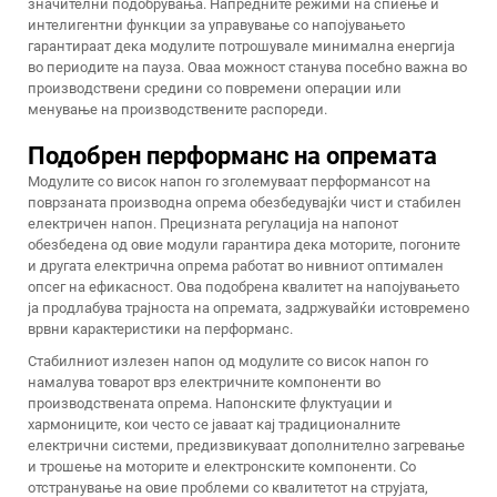
значителни подобрувања. Напредните режими на спиење и
интелигентни функции за управување со напојувањето
гарантираат дека модулите потрошувале минимална енергија
во периодите на пауза. Оваа можност станува посебно важна во
производствени средини со повремени операции или
менување на производствените распореди.
Подобрен перформанс на опремата
Модулите со висок напон го зголемуваат перформансот на
поврзаната производна опрема обезбедувајќи чист и стабилен
електричен напон. Прецизната регулација на напонот
обезбедена од овие модули гарантира дека моторите, погоните
и другата електрична опрема работат во нивниот оптимален
опсег на ефикасност. Ова подобрена квалитет на напојувањето
ја продлабува трајноста на опремата, задржувайќи истовремено
врвни карактеристики на перформанс.
Стабилниот излезен напон од модулите со висок напон го
намалува товарот врз електричните компоненти во
производствената опрема. Напонските флуктуации и
хармониците, кои често се јаваат кај традиционалните
електрични системи, предизвикуваат дополнително загревање
и трошење на моторите и електронските компоненти. Со
отстранување на овие проблеми со квалитетот на струјата,