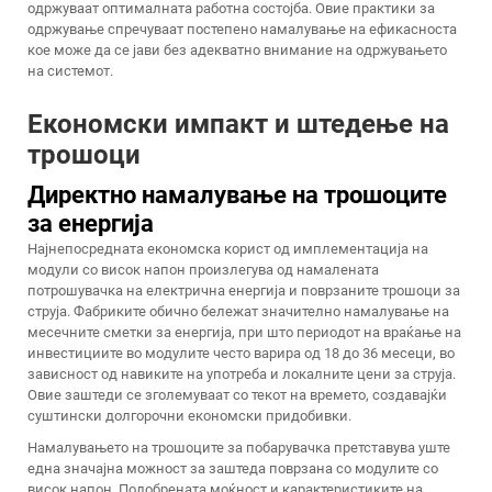
одржуваат оптималната работна состојба. Овие практики за
одржување спречуваат постепено намалување на ефикасноста
кое може да се јави без адекватно внимание на одржувањето
на системот.
Економски импакт и штедење на
трошоци
Директно намалување на трошоците
за енергија
Најнепосредната економска корист од имплементација на
модули со висок напон произлегува од намалената
потрошувачка на електрична енергија и поврзаните трошоци за
струја. Фабриките обично бележат значително намалување на
месечните сметки за енергија, при што периодот на враќање на
инвестициите во модулите често варира од 18 до 36 месеци, во
зависност од навиките на употреба и локалните цени за струја.
Овие заштеди се зголемуваат со текот на времето, создавајќи
суштински долгорочни економски придобивки.
Намалувањето на трошоците за побарувачка претставува уште
една значајна можност за заштеда поврзана со модулите со
висок напон. Подобрената моќност и карактеристиките на