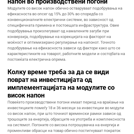
напон во производствени погони
Модулите со висок напон обично остваруваат подобрувања на
ефикасноста во опсег од 15% до 30% во споредба со
конвенционалните електрични системи, во зависност од
специфичната примена и постоещата инфраструктура. Овие
подобрувања произлегуваат од намалените загуби при
конверзија, подобрување на корекцијата на факторот на
моќност и оптимизирано регулирање на напонот. Точното
подобрување на ефикасноста зависи од фактори како што се
карактеристиките на товарот, работните модели и состојбата на
постоеќата електрична опрема.
Колку време треба за да се види
поврат на инвестицијата од
имплементацијата на модулите со
висок напон
Повеќето производствени погони имаат период на враќање на
инвестициите помеѓу 18 и 36 месеци за инвестиции во модули
со висок напон, при што точниот временски рамки зависи од
трошоците за енергија, обрасците на употреба и комплексноста
на системот. Погоните со висока потрошувачка на енергија и
променливи обрасци на товар обично постигнуваат пократок