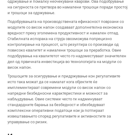
одржување и помалку неочекувани кварови. Ова подобрување
на сигурноста се претвора во намалени трошоци поради простој
и трошоци за одржување.
Подобрувањата на производствената ефикасност поврзани со
модулите со висок напон создаваат дополнетелна економска
вредност преку зголемена продуктивност и намален отпад.
Стабилната испорака на струја овозможува попрецизно
контролирање на процесот, што резултира со производи од
повисоко квалитет и намалени трошоци за преработка. Овие
подобрувања на квалитетот често го надоместуваат значителен
дел од првичната инвестиција во технологијата на модули со
висок напон.
Трошоците за осигурување и придржување кон регулативите
исто така можат да се намалат кога објектите ќе
имплементираат современи модули со висок напон со
напредни безбедносни карактеристики и можност за
набљудување. Овие системи често ги надминуваат
стандардните барања за безбедност и обезбедуваат
комплексни оперативни податоци кои ја потпираат
извештавањето според регулативите и активностите за
управување со ризик.