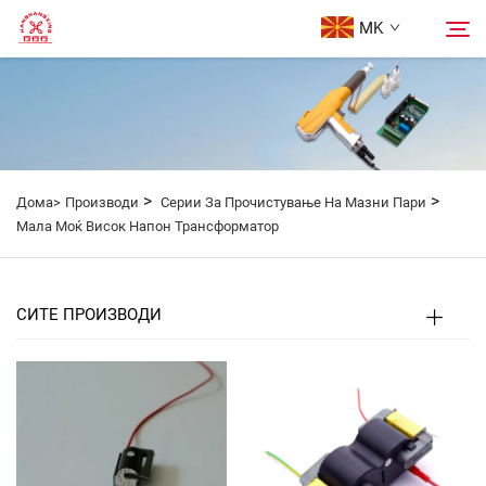
MK
Почетна Страница
Пребарување
Производи
>
>
Дома>
Производи
Серии За Прочистување На Мазни Пари
Мала Моќ Висок Напон Трансформатор
За Нас
СИТЕ ПРОИЗВОДИ
Кутии
Блог
Контактирајте Нас