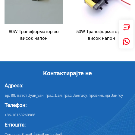
80W Трансформатор со
50W Трансформатор со
висок напон
висок напон
Контактирајте не
Адреса:
Бр. 88, патот Јуанјуан, град Дая, град Јангџоу, провинција Јангсу
Телефон:
+86-18168269966
Е-пошта:
Company E-mail:
[email protected]