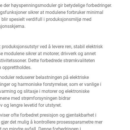
e der høyspenningsmoduler gir betydelige forbedringer.
ngsfunksjoner sikrer at modulene forbruker minimal
blir spesielt verdifull i produksjonsmiljø med
ksjonsskjema.
produksjonsutstyr ved å levere ren, stabil elektrisk
e modulene sikrer at motorer, drivverk og annet
ektivitetssoner. Dette forbedrede strømkvaliteten
n opprettholdes.
oduler reduserer belastningen på elektriske
ger og harmoniske forstyrrelser, som er vanlige i
ppvarming og slitasje i motorer og elektroniske
emene med strømforsyningen bidrar
og lengre levetid for utstyret.
ser ofte forbedret presisjon og gjentakbarhet i
gjør det mulig å kontrollere prosessparametre mer
et og mindre avfall. Denne forbedringen i