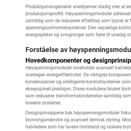
Produksjonsingeniører anerkjenner stadig mer at ene
produksjonsprofitt. Høyspenningsmoduler adresserer
samtidig som de reduserer effekttap som typisk er
spenningsomformersystemer. Den nøyaktige kontrol
energispikker og svingninger som fører til unødig st
Forståelse av høyspenningsmodu
Hovedkomponenter og designprinsip
Høyspenningsmoduler inneholder avansert halvledert
overlegen energieffektivitet. De viktigste komponent
kondensatorer og intelligente kontrollsystemer so
eksepsjonell presisjon. Disse modulene bruker bryt
som reduserer transformatorstørrelse samtidig som det
lineære systemer.
Designprinsippene bak høyspenningsmoduler fokuse
brynningsmønstre og avansert termisk styring. Mode
halvledere som har lavere motstand og raskere bry