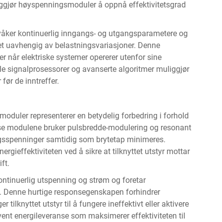
iggjør
høyspenningsmoduler
å oppnå effektivitetsgrad
rvåker kontinuerlig inngangs- og utgangsparametere og
itet uavhengig av belastningsvariasjoner. Denne
er når elektriske systemer opererer utenfor sine
tale signalprosessorer og avanserte algoritmer muliggjør
før de inntreffer.
duler representerer en betydelig forbedring i forhold
isse modulene bruker pulsbredde-modulering og resonant
angsspenninger samtidig som brytetap minimeres.
ergieffektiviteten ved å sikre at tilknyttet utstyr mottar
ft.
ntinuerlig utspenning og strøm og foretar
et. Denne hurtige responsegenskapen forhindrer
ilknyttet utstyr til å fungere ineffektivt eller aktivere
ent energileveranse som maksimerer effektiviteten til