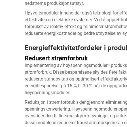
nedstrøms produksjonsutstyr.
Høyvoltsmoduler inneholder også teknologi for effe
effektiviteten i elektriske systemer. Ved å oppretth
forbruket av reaktiv effekt og minimerer strømbehovet
reduserte energikostnader og bedre utnyttelse av s
Energieffektivitetfordeler i prod
Redusert strømforbruk
Implementering av høyspenningsmoduler i produksjon
strømforbruk. Disse besparelsene skyldes flere faktor
reduserte standby-tap og optimalisert effektfaktork
energibesparelser på 15 % til 30 % når de oppgrader
høyspenningsmoduler.
Reduksjon i strømforbruk skjer gjennom eliminering a
spenningskonvertering. Høyspenningsmoduler opere
overstiger den til lineære strømforsyninger og eldre
disse modulene reduserer transformatorkjernetap og 