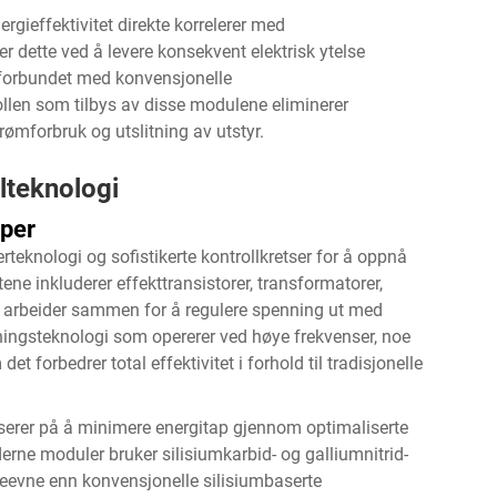
rgieffektivitet direkte korrelerer med
 dette ved å levere konsekvent elektrisk ytelse
 forbundet med konvensjonelle
len som tilbys av disse modulene eliminerer
rømforbruk og utslitning av utstyr.
lteknologi
per
eknologi og sofistikerte kontrollkretser for å oppnå
ene inkluderer effekttransistorer, transformatorer,
m arbeider sammen for å regulere spenning ut med
ningsteknologi som opererer ved høye frekvenser, noe
 forbedrer total effektivitet i forhold til tradisjonelle
rer på å minimere energitap gjennom optimaliserte
rne moduler bruker silisiumkarbid- og galliumnitrid-
teevne enn konvensjonelle silisiumbaserte