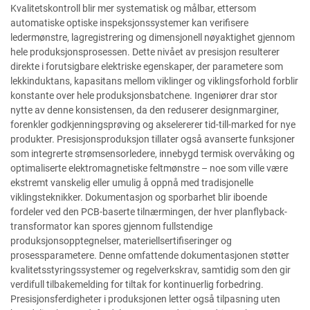
Kvalitetskontroll blir mer systematisk og målbar, ettersom
automatiske optiske inspeksjonssystemer kan verifisere
ledermønstre, lagregistrering og dimensjonell nøyaktighet gjennom
hele produksjonsprosessen. Dette nivået av presisjon resulterer
direkte i forutsigbare elektriske egenskaper, der parametere som
lekkinduktans, kapasitans mellom viklinger og viklingsforhold forblir
konstante over hele produksjonsbatchene. Ingeniører drar stor
nytte av denne konsistensen, da den reduserer designmarginer,
forenkler godkjenningsprøving og akselererer tid-till-marked for nye
produkter. Presisjonsproduksjon tillater også avanserte funksjoner
som integrerte strømsensorledere, innebygd termisk overvåking og
optimaliserte elektromagnetiske feltmønstre – noe som ville være
ekstremt vanskelig eller umulig å oppnå med tradisjonelle
viklingsteknikker. Dokumentasjon og sporbarhet blir iboende
fordeler ved den PCB-baserte tilnærmingen, der hver planflyback-
transformator kan spores gjennom fullstendige
produksjonsopptegnelser, materiellsertifiseringer og
prosessparametere. Denne omfattende dokumentasjonen støtter
kvalitetsstyringssystemer og regelverkskrav, samtidig som den gir
verdifull tilbakemelding for tiltak for kontinuerlig forbedring.
Presisjonsferdigheter i produksjonen letter også tilpasning uten