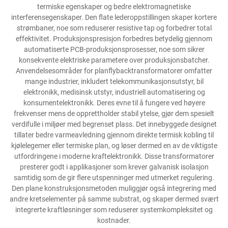
termiske egenskaper og bedre elektromagnetiske
interferensegenskaper. Den flate lederoppstillingen skaper kortere
strømbaner, noe som reduserer resistive tap og forbedrer total
effektivitet. Produksjonspresisjon forbedres betydelig gjennom
automatiserte PCB-produksjonsprosesser, noe som sikrer
konsekvente elektriske parametere over produksjonsbatcher.
Anvendelsesområder for planflybacktransformatorer omfatter
mange industrier, inkludert telekommunikasjonsutstyr, bil
elektronikk, medisinsk utstyr, industriell automatisering og
konsumentelektronikk. Deres evne til å fungere ved høyere
frekvenser mens de opprettholder stabil ytelse, gjør dem spesielt
verdifulle i miljøer med begrenset plass. Det innebyggede designet
tillater bedre varmeavledning gjennom direkte termisk kobling til
kjølelegemer eller termiske plan, og løser dermed en av de viktigste
utfordringene i moderne kraftelektronikk. Disse transformatorer
presterer godt i applikasjoner som krever galvanisk isolasjon
samtidig som de gir flere utspenninger med utmerket regulering.
Den plane konstruksjonsmetoden muliggjør også integrering med
andre kretselementer på samme substrat, og skaper dermed svært
integrerte kraftløsninger som reduserer systemkompleksitet og
kostnader.