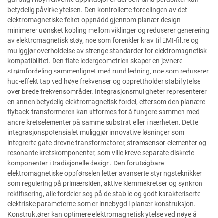
betydelig påvirke ytelsen. Den kontrollerte fordelingen av det
elektromagnetiske feltet oppnådd gjennom planær design
minimerer uønsket kobling mellom viklinger og reduserer generering
av elektromagnetisk støy, noe som forenkler krav til EMI-filtre og
muliggjør overholdelse av strenge standarder for elektromagnetisk
kompatibilitet. Den flate ledergeometrien skaper en jevnere
strømfordeling sammenlignet med rund ledning, noe som reduserer
hud-effekt tap ved høye frekvenser og opprettholder stabil ytelse
over brede frekvensområder. Integrasjonsmuligheter representerer
en annen betydelig elektromagnetisk fordel, ettersom den planære
flyback-transformeren kan utformes for å fungere sammen med
andre kretselementer på samme substrat eller i nærheten. Dette
integrasjonspotensialet muliggjør innovative løsninger som
integrerte gate-drevne transformatorer, strømsensor-elementer og
resonante kretskomponenter, som ville kreve separate diskrete
komponenter i tradisjonelle design. Den forutsigbare
elektromagnetiske oppførselen letter avanserte styringsteknikker
som regulering på primærsiden, aktive klemmekretser og synkron
rektifisering, alle fordeler seg på de stabile og godt karakteriserte
elektriske parameterne som er innebygd i planær konstruksjon.
Konstruktører kan optimere elektromagnetisk ytelse ved nøye å