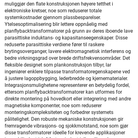
muliggjør den flate konstruksjonen høyere tetthet i
elektroniske kretser, noe som reduserer totale
systemkostnader gjennom plassbesparelser.
Ytelsesoptimalisering blir lettere oppnåelig med
planflybacktransformatorer på grunn av deres iboende lave
parasittiske induktans- og kapasitanseegenskaper. Disse
reduserte parasittiske verdiene fører til raskere
brytingsoverganger, lavere elektromagnetisk interferens og
bedre virkningsgrad over brede driftsfrekvensområder. Det
fleksible designet som plankonstruksjon tilbyr, lar
ingeniører enklere tilpasse transformatoregenskapene ved
å justere lagoppbygging, lederbredde og kjernematerialer.
Integrasjonsmulighetene representerer en betydelig fordel,
ettersom planflybacktransformatorer kan utformes for
direkte montering på hovedkort eller integrering med andre
magnetiske komponenter, noe som reduserer
monteringskompleksiteten og forbedrer systemets
pålitelighet. Den robuste mekaniske konstruksjonen gir
fremragende vibrasjons- og sjokkmotstand, noe som gjør
disse transformatorer ideelle for krevende applikasjoner