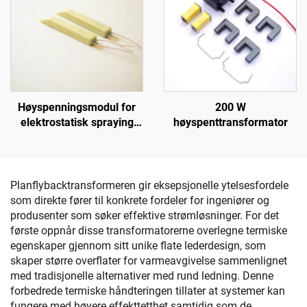
Høyspenningsmodul for
200 W
elektrostatisk spraying
høyspenttransformator
KM-3-12V
Planflybacktransformeren gir eksepsjonelle ytelsesfordele
som direkte fører til konkrete fordeler for ingeniører og
produsenter som søker effektive strømløsninger. For det
første oppnår disse transformatorerne overlegne termiske
egenskaper gjennom sitt unike flate lederdesign, som
skaper større overflater for varmeavgivelse sammenlignet
med tradisjonelle alternativer med rund ledning. Denne
forbedrede termiske håndteringen tillater at systemer kan
fungere med høyere effekttetthet samtidig som de