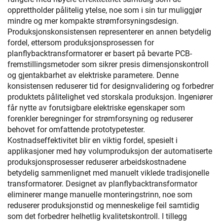
opprettholder pålitelig ytelse, noe som i sin tur muliggjør
mindre og mer kompakte strømforsyningsdesign.
Produksjonskonsistensen representerer en annen betydelig
fordel, ettersom produksjonsprosessen for
planflybacktransformatorer er basert på bevarte PCB-
fremstillingsmetoder som sikrer presis dimensjonskontroll
og gjentakbarhet av elektriske parametere. Denne
konsistensen reduserer tid for designvalidering og forbedrer
produktets pålitelighet ved storskala produksjon. Ingeniører
får nytte av forutsigbare elektriske egenskaper som
forenkler beregninger for strømforsyning og reduserer
behovet for omfattende prototypetester.
Kostnadseffektivitet blir en viktig fordel, spesielt i
applikasjoner med høy volumproduksjon der automatiserte
produksjonsprosesser reduserer arbeidskostnadene
betydelig sammenlignet med manuelt viklede tradisjonelle
transformatorer. Designet av planflybacktransformator
eliminerer mange manuelle monteringstrinn, noe som
reduserer produksjonstid og menneskelige feil samtidig
som det forbedrer helhetlig kvalitetskontroll. I tillegg