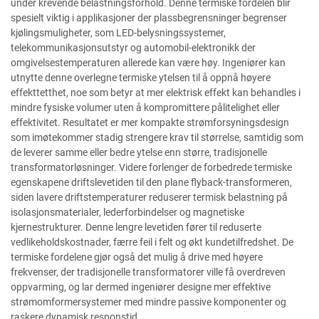
under krevende belastningsforhold. Denne termiske fordelen blir
spesielt viktig i applikasjoner der plassbegrensninger begrenser
kjølingsmuligheter, som LED-belysningssystemer,
telekommunikasjonsutstyr og automobil-elektronikk der
omgivelsestemperaturen allerede kan være høy. Ingeniører kan
utnytte denne overlegne termiske ytelsen til å oppnå høyere
effekttetthet, noe som betyr at mer elektrisk effekt kan behandles i
mindre fysiske volumer uten å kompromittere pålitelighet eller
effektivitet. Resultatet er mer kompakte strømforsyningsdesign
som imøtekommer stadig strengere krav til størrelse, samtidig som
de leverer samme eller bedre ytelse enn større, tradisjonelle
transformatorløsninger. Videre forlenger de forbedrede termiske
egenskapene driftslevetiden til den plane flyback-transformeren,
siden lavere driftstemperaturer reduserer termisk belastning på
isolasjonsmaterialer, lederforbindelser og magnetiske
kjernestrukturer. Denne lengre levetiden fører til reduserte
vedlikeholdskostnader, færre feil i felt og økt kundetilfredshet. De
termiske fordelene gjør også det mulig å drive med høyere
frekvenser, der tradisjonelle transformatorer ville få overdreven
oppvarming, og lar dermed ingeniører designe mer effektive
strømomformersystemer med mindre passive komponenter og
raskere dynamisk responstid.