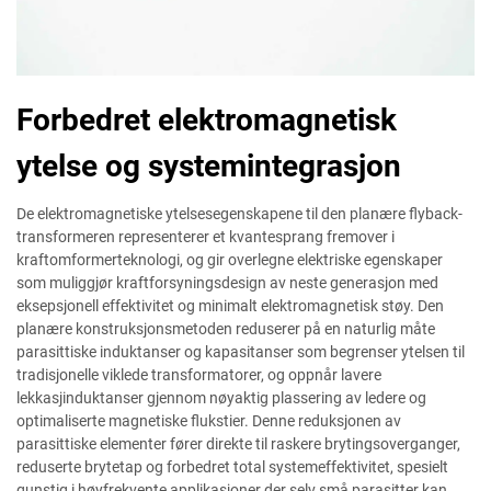
Forbedret elektromagnetisk
ytelse og systemintegrasjon
De elektromagnetiske ytelsesegenskapene til den planære flyback-
transformeren representerer et kvantesprang fremover i
kraftomformerteknologi, og gir overlegne elektriske egenskaper
som muliggjør kraftforsyningsdesign av neste generasjon med
eksepsjonell effektivitet og minimalt elektromagnetisk støy. Den
planære konstruksjonsmetoden reduserer på en naturlig måte
parasittiske induktanser og kapasitanser som begrenser ytelsen til
tradisjonelle viklede transformatorer, og oppnår lavere
lekkasjinduktanser gjennom nøyaktig plassering av ledere og
optimaliserte magnetiske flukstier. Denne reduksjonen av
parasittiske elementer fører direkte til raskere brytingsoverganger,
reduserte brytetap og forbedret total systemeffektivitet, spesielt
gunstig i høyfrekvente applikasjoner der selv små parasitter kan