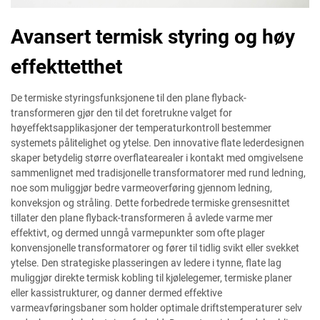
Avansert termisk styring og høy
effekttetthet
De termiske styringsfunksjonene til den plane flyback-
transformeren gjør den til det foretrukne valget for
høyeffektsapplikasjoner der temperaturkontroll bestemmer
systemets pålitelighet og ytelse. Den innovative flate lederdesignen
skaper betydelig større overflatearealer i kontakt med omgivelsene
sammenlignet med tradisjonelle transformatorer med rund ledning,
noe som muliggjør bedre varmeoverføring gjennom ledning,
konveksjon og stråling. Dette forbedrede termiske grensesnittet
tillater den plane flyback-transformeren å avlede varme mer
effektivt, og dermed unngå varmepunkter som ofte plager
konvensjonelle transformatorer og fører til tidlig svikt eller svekket
ytelse. Den strategiske plasseringen av ledere i tynne, flate lag
muliggjør direkte termisk kobling til kjølelegemer, termiske planer
eller kassistrukturer, og danner dermed effektive
varmeavføringsbaner som holder optimale driftstemperaturer selv