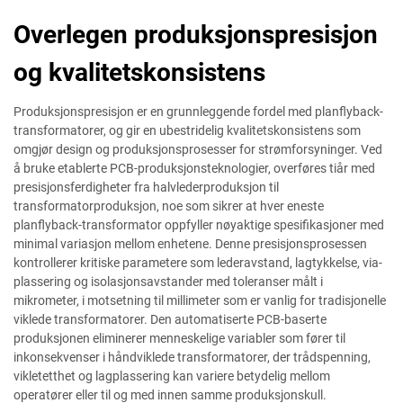
Overlegen produksjonspresisjon
og kvalitetskonsistens
Produksjonspresisjon er en grunnleggende fordel med planflyback-
transformatorer, og gir en ubestridelig kvalitetskonsistens som
omgjør design og produksjonsprosesser for strømforsyninger. Ved
å bruke etablerte PCB-produksjonsteknologier, overføres tiår med
presisjonsferdigheter fra halvlederproduksjon til
transformatorproduksjon, noe som sikrer at hver eneste
planflyback-transformator oppfyller nøyaktige spesifikasjoner med
minimal variasjon mellom enhetene. Denne presisjonsprosessen
kontrollerer kritiske parametere som lederavstand, lagtykkelse, via-
plassering og isolasjonsavstander med toleranser målt i
mikrometer, i motsetning til millimeter som er vanlig for tradisjonelle
viklede transformatorer. Den automatiserte PCB-baserte
produksjonen eliminerer menneskelige variabler som fører til
inkonsekvenser i håndviklede transformatorer, der trådspenning,
vikletetthet og lagplassering kan variere betydelig mellom
operatører eller til og med innen samme produksjonskull.