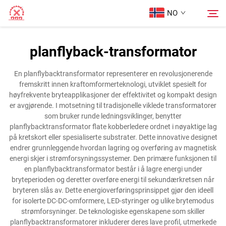
NO
planflyback-transformator
Hjem
Søk
En planflybacktransformator representerer en revolusjonerende
fremskritt innen kraftomformerteknologi, utviklet spesielt for
Produkter
høyfrekvente bryteapplikasjoner der effektivitet og kompakt design
er avgjørende. I motsetning til tradisjonelle viklede transformatorer
som bruker runde ledningsviklinger, benytter
Om oss
planflybacktransformator flate kobberledere ordnet i nøyaktige lag
på kretskort eller spesialiserte substrater. Dette innovative designet
endrer grunnleggende hvordan lagring og overføring av magnetisk
Tilfeller
energi skjer i strømforsyningssystemer. Den primære funksjonen til
en planflybacktransformator består i å lagre energi under
bryteperioden og deretter overføre energi til sekundærkretsen når
Kontakt Oss
bryteren slås av. Dette energioverføringsprinsippet gjør den ideell
for isolerte DC-DC-omformere, LED-styringer og ulike brytemodus
strømforsyninger. De teknologiske egenskapene som skiller
planflybacktransformatorer inkluderer deres lave profil, utmerkede