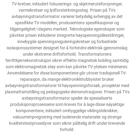
TV-kretser, inkludert fokuserings- og skjermeruteforsyninger,
varmekretser og lydforsterkningssteg. Prisen på TVs
avbøyningstransformator varierer betydelig avhengig av det
spesifikke TV-modellen, produsentens spesifikasjoner og
tilgjengelighet i dagens marked. Teknologiske egenskaper som
påvirker prisen inkluderer integrerte høyspenningslikestilringer,
innebygde spenningsreguleringskretser og forbedrede
isolasjonssystemer designet for å forhindre elektrisk gjennomslag
under ekstreme driftsforhold. Transformatorens
ferrittkjernekonstruksjon sikrer effektiv magnetisk kobling samtidig
som elektromagnetisk støy som kan påvirke TV-ytelsen minimeres.
Anvendelsene for disse komponentene går utover tradisjonell TV-
reparasjon, da mange elektronikkhobbyister bruker
avbøyningstransformatorer til høyspenningsforsøk, prosjekter med
plasmaframstilling og pedagogiske demonstrasjoner. Prisen på TVs
avbøyningstransformator speiler de spesialiserte
produksjonsprosessene som kreves for å lage disse nøyaktige
komponentene, inkludert omhyggelige viklingsteknikker,
vakuumimpregnering med isolerende materialer og strenge
kvalitetstestprosedyrer som sikrer pålitelig drift under krevende
forhold.