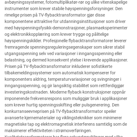
avbøyningssystemer, fotomultiplikatør-rør og ulike vitenskapelige
instrumenter som krever stabile høyspenningsforsyninger. Den
rimelige prisen på TV-flybacktransformator gjør disse
komponentene attraktive for utdanningsinstitusjoner som driver
med høyspenningsfysikk-demonstrasjoner, plasmaeksperimenter
og elektronikkopplæring som krever trygge og pålitelige
høyspenningskilder. Profesjonelle flybacktransformatorer leverer
fremragende spenningsreguleringsegenskaper som sikrer stabil
utgangsspenning selv ved variasjoner i inngangsspenning eller
belastning, og dermed konsekvent ytelse i krevende applikasjoner.
Prisen på TV-flybacktransformator inkluderer sofistikerte
tilbakemeldingssystemer som automatisk kompenserer for
komponenters aldring, temperaturvariasjoner og svingninger i
inngangsspenning, og gir langsiktig stabilitet som rettferdiggjør
investeringskostnaden. Moderne flyback-konstruksjoner oppnår
imponerende frekvensrespons som muliggjør bruk i applikasjoner
som krever hurtig spenningsskifting eller pulsgenerering. Den
konkurranseevneprisen på TV-flybacktransformator speiler
avanserte kjernematerialer og viklingsteknikker som minimerer
magnetiske tap og elektromagnetisk interferens samtidig som de
maksimerer effektiviteten i strømoverføringen.
Kvalitetstransformatorer har flere sekundærviklinger med ulike