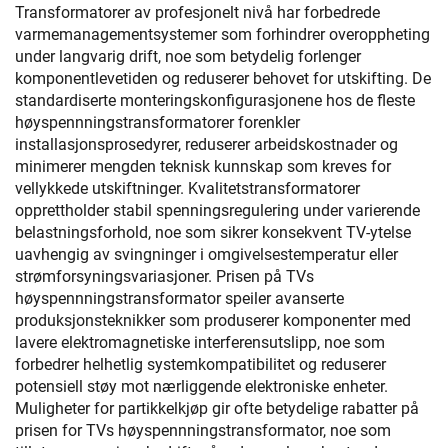
Transformatorer av profesjonelt nivå har forbedrede
varmemanagementsystemer som forhindrer overoppheting
under langvarig drift, noe som betydelig forlenger
komponentlevetiden og reduserer behovet for utskifting. De
standardiserte monteringskonfigurasjonene hos de fleste
høyspennningstransformatorer forenkler
installasjonsprosedyrer, reduserer arbeidskostnader og
minimerer mengden teknisk kunnskap som kreves for
vellykkede utskiftninger. Kvalitetstransformatorer
opprettholder stabil spenningsregulering under varierende
belastningsforhold, noe som sikrer konsekvent TV-ytelse
uavhengig av svingninger i omgivelsestemperatur eller
strømforsyningsvariasjoner. Prisen på TVs
høyspennningstransformator speiler avanserte
produksjonsteknikker som produserer komponenter med
lavere elektromagnetiske interferensutslipp, noe som
forbedrer helhetlig systemkompatibilitet og reduserer
potensiell støy mot nærliggende elektroniske enheter.
Muligheter for partikkelkjøp gir ofte betydelige rabatter på
prisen for TVs høyspennningstransformator, noe som