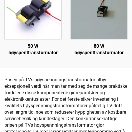
50 W
80 W
høyspenttransformator
høyspenttransformator
Prisen på TVs høyspennningstransformator tilbyr
eksepsjonell verdi når man tar med seg de mange praktiske
fordelene disse komponentene gir reparatører og
elektronikkentusiaster. For det første sikrer investering i
kvalitets høyspennningstransformatorer pålitelig TV-drift
over lengre tid, noe som reduserer hyppigheten av kostbare
servicebesøk og kundeklager. Den konkurransekraftige
prisen på TVs høyspennningstransformator gjør
profesjonelle TV-reparasjonsytelser mer lønnsomme ved å