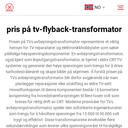
NO
pris på tv-flyback-transformator
Hjem
Søk
Prisen på TVs avbøyningstransformator representerer et viktig
hensyn for TV-reparatører og elektronikkhobbyister som søker
Produkter
pålitelige høyspenningskomponenter. En avbøyningstransformator,
også kjent som linjeutgangstransformator, er hjertet i eldre CRT-TV-
systemer og genererer den høye spenningen som trengs for å drive
Om oss
kathodestrålerøret og skape bilder på skjermen. Å forstå prisen på
TVs avbøyningstransformator blir derfor avgjørende når man
planlegger reparasjoner eller utskifting av eldre TV-sett.
Tilfeller
Hovedfunksjonen til denne komponenten består i å konvertere
lavspenning fra hovedstrømforsyningen til flere tusen volt som
kreves for riktig drift av CRT. Moderne prisnivåer for TVs
Kontakt Oss
avbøyningstransformator speiler den sofistikerte ingeniørkunsten
som trengs for å håndtere spenninger fra 15 000 til 30 000 volt
trygt og effektivt. Disse transformatorene inneholder flere
sekundærviklinger som leverer ulike spenningsnivåer til forskjellige