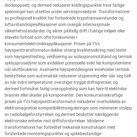
diodeoppsett, og dermed reduserer koblingspunkter hvor farlige
spenninger kan utsettes under serviceprosedyrer. Transformatorer
av profesjonell kvalitet har forbedrede krypstrømsavstander og
luftavstandsspesifikasjoner som overgår internasjonale
sikkerhetsstandarder, og sikrer pålitelig drift i fuktige miljøer eller
støvete forhold som ofte forekommer i
konsumentelektronikkapplikasjoner. Prisen på TVs
høyspenttransformator dekker streng kvalitetssikring med tester
som høyspenttesting, verifisering av isolasjonsmotstand og termisk
syklusprosedyrer som avdekker potensielle svikt før komponentene
når sluttbrukerne. Avanserte høyspentdesigner inneholder termisk
beskyttelse som automatisk reduserer utspenning eller slår seg helt
av når indre temperaturer overstiger trygge driftsgrenser, og
dermed forhindrer farlig overoppheting som kan føre til elektriske
branner eller skader på komponenter. Den konkurransekraftige
prisen på TVs høyspenttransformator inkluderer overholdelse av
elektromagnetisk kompatibilitetsreguleringer som minimerer utslipp
av radiobølgeforstyrrelser, og dermed beskytter nærliggende
elektroniske enheter mot driftsforstyrrelser. Moderne
transformatorer har forbedret mekanisk konstruksjon med
forsterkede monteringspunkter og sjokkbestandige