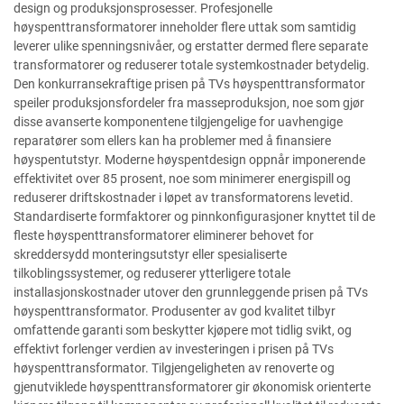
design og produksjonsprosesser. Profesjonelle
høyspenttransformatorer inneholder flere uttak som samtidig
leverer ulike spenningsnivåer, og erstatter dermed flere separate
transformatorer og reduserer totale systemkostnader betydelig.
Den konkurransekraftige prisen på TVs høyspenttransformator
speiler produksjonsfordeler fra masseproduksjon, noe som gjør
disse avanserte komponentene tilgjengelige for uavhengige
reparatører som ellers kan ha problemer med å finansiere
høyspentutstyr. Moderne høyspentdesign oppnår imponerende
effektivitet over 85 prosent, noe som minimerer energispill og
reduserer driftskostnader i løpet av transformatorens levetid.
Standardiserte formfaktorer og pinnkonfigurasjoner knyttet til de
fleste høyspenttransformatorer eliminerer behovet for
skreddersydd monteringsutstyr eller spesialiserte
tilkoblingssystemer, og reduserer ytterligere totale
installasjonskostnader utover den grunnleggende prisen på TVs
høyspenttransformator. Produsenter av god kvalitet tilbyr
omfattende garanti som beskytter kjøpere mot tidlig svikt, og
effektivt forlenger verdien av investeringen i prisen på TVs
høyspenttransformator. Tilgjengeligheten av renoverte og
gjenutviklede høyspenttransformatorer gir økonomisk orienterte