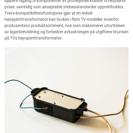
kjøpere tilgang til komponenter av profesjonell kvalitet til reduserte
priser, samtidig som akseptable ytelsesstandarder opprettholdes.
Tvers-kompatibilitetsfunksjoner gjør at én enkelt
høyspenttransformator kan brukes i flere TV-modeller innenfor
produsentens produktsortiment, noe som maksimerer utnyttelsen
av lagerbeholdning og forbedrer avkastningen på utgiftene til prisen
på TVs høyspenttransformator.