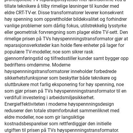
tillate teknikere å tilby rimelige løsninger til kunder med
eldre CRT-TV-er. Disse transformatorer leverer konsekvent
høy spenning som opprettholder bildekvalitet og forhindrer
vanlige problemer som dårlig fokus, utilstrekkelig lysstyrke
eller geometrisk forvrengning som plager eldre TV-sett. Den
rimelige prisen på TVs høyspennningstransformator gjør at
reparasjonsverksteder kan holde flere enheter på lager for
populære TV-modeller, noe som sikrer rask
gjennomføringstid og tilfredsstiller kunder samt bygger opp
bedriftens omdømme. Moderne
høyspennningstransformatorer inneholder forbedrede
sikkerhetsfunksjoner som beskytter både teknikere og
sluttbrukere mot farlig eksponering for høy spenning, noe
som gjør prisen på TVs høyspennningstransformator til en
verdifull investering i arbeidsmiljøsikkerhet.
Energieffektiviteten i moderne høyspennningsdesign
reduserer den totale strømforbruket sammenliknet med
eldre modeller, noe som gir langsiktige
kostnadsbesparelser som rettferdiggjør den initielle
utgiften til prisen på TVs høyspennningstransformator.