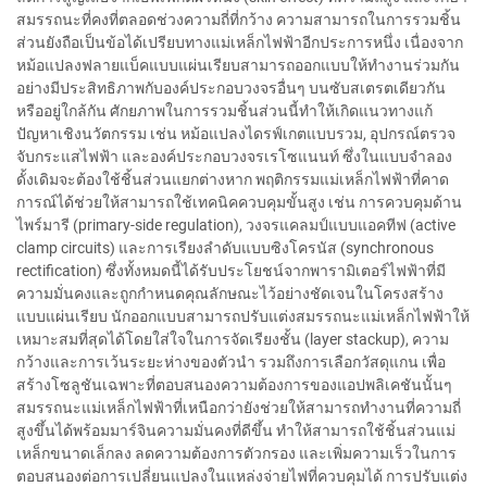
สมรรถนะที่คงที่ตลอดช่วงความถี่ที่กว้าง ความสามารถในการรวมชิ้น
ส่วนยังถือเป็นข้อได้เปรียบทางแม่เหล็กไฟฟ้าอีกประการหนึ่ง เนื่องจาก
หม้อแปลงฟลายแบ็คแบบแผ่นเรียบสามารถออกแบบให้ทำงานร่วมกัน
อย่างมีประสิทธิภาพกับองค์ประกอบวงจรอื่นๆ บนซับสเตรตเดียวกัน
หรืออยู่ใกล้กัน ศักยภาพในการรวมชิ้นส่วนนี้ทำให้เกิดแนวทางแก้
ปัญหาเชิงนวัตกรรม เช่น หม้อแปลงไดรฟ์เกตแบบรวม, อุปกรณ์ตรวจ
จับกระแสไฟฟ้า และองค์ประกอบวงจรเรโซแนนท์ ซึ่งในแบบจำลอง
ดั้งเดิมจะต้องใช้ชิ้นส่วนแยกต่างหาก พฤติกรรมแม่เหล็กไฟฟ้าที่คาด
การณ์ได้ช่วยให้สามารถใช้เทคนิคควบคุมขั้นสูง เช่น การควบคุมด้าน
ไพร์มารี (primary-side regulation), วงจรแคลมป์แบบแอคทีฟ (active
clamp circuits) และการเรียงลำดับแบบซิงโครนัส (synchronous
rectification) ซึ่งทั้งหมดนี้ได้รับประโยชน์จากพารามิเตอร์ไฟฟ้าที่มี
ความมั่นคงและถูกกำหนดคุณลักษณะไว้อย่างชัดเจนในโครงสร้าง
แบบแผ่นเรียบ นักออกแบบสามารถปรับแต่งสมรรถนะแม่เหล็กไฟฟ้าให้
เหมาะสมที่สุดได้โดยใส่ใจในการจัดเรียงชั้น (layer stackup), ความ
กว้างและการเว้นระยะห่างของตัวนำ รวมถึงการเลือกวัสดุแกน เพื่อ
สร้างโซลูชันเฉพาะที่ตอบสนองความต้องการของแอปพลิเคชันนั้นๆ
สมรรถนะแม่เหล็กไฟฟ้าที่เหนือกว่ายังช่วยให้สามารถทำงานที่ความถี่
สูงขึ้นได้พร้อมมาร์จินความมั่นคงที่ดีขึ้น ทำให้สามารถใช้ชิ้นส่วนแม่
เหล็กขนาดเล็กลง ลดความต้องการตัวกรอง และเพิ่มความเร็วในการ
ตอบสนองต่อการเปลี่ยนแปลงในแหล่งจ่ายไฟที่ควบคุมได้ การปรับแต่ง