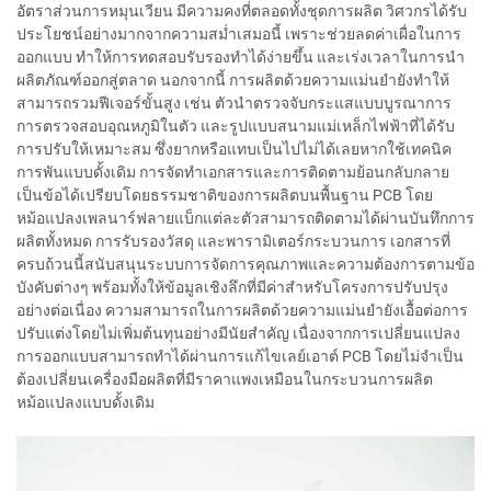
อัตราส่วนการหมุนเวียน มีความคงที่ตลอดทั้งชุดการผลิต วิศวกรได้รับ
ประโยชน์อย่างมากจากความสม่ำเสมอนี้ เพราะช่วยลดค่าเผื่อในการ
ออกแบบ ทำให้การทดสอบรับรองทำได้ง่ายขึ้น และเร่งเวลาในการนำ
ผลิตภัณฑ์ออกสู่ตลาด นอกจากนี้ การผลิตด้วยความแม่นยำยังทำให้
สามารถรวมฟีเจอร์ขั้นสูง เช่น ตัวนำตรวจจับกระแสแบบบูรณาการ
การตรวจสอบอุณหภูมิในตัว และรูปแบบสนามแม่เหล็กไฟฟ้าที่ได้รับ
การปรับให้เหมาะสม ซึ่งยากหรือแทบเป็นไปไม่ได้เลยหากใช้เทคนิค
การพันแบบดั้งเดิม การจัดทำเอกสารและการติดตามย้อนกลับกลาย
เป็นข้อได้เปรียบโดยธรรมชาติของการผลิตบนพื้นฐาน PCB โดย
หม้อแปลงเพลนาร์ฟลายแบ็กแต่ละตัวสามารถติดตามได้ผ่านบันทึกการ
ผลิตทั้งหมด การรับรองวัสดุ และพารามิเตอร์กระบวนการ เอกสารที่
ครบถ้วนนี้สนับสนุนระบบการจัดการคุณภาพและความต้องการตามข้อ
บังคับต่างๆ พร้อมทั้งให้ข้อมูลเชิงลึกที่มีค่าสำหรับโครงการปรับปรุง
อย่างต่อเนื่อง ความสามารถในการผลิตด้วยความแม่นยำยังเอื้อต่อการ
ปรับแต่งโดยไม่เพิ่มต้นทุนอย่างมีนัยสำคัญ เนื่องจากการเปลี่ยนแปลง
การออกแบบสามารถทำได้ผ่านการแก้ไขเลย์เอาต์ PCB โดยไม่จำเป็น
ต้องเปลี่ยนเครื่องมือผลิตที่มีราคาแพงเหมือนในกระบวนการผลิต
หม้อแปลงแบบดั้งเดิม