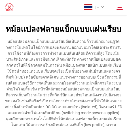
TH
หม้อแปลงฟลายแบ็กแบบแผ่นเรียบ
หน้าแรก
ค้นหา
หม้อแปลงฟลายแบ็กแบบแผ่นเรียบถือเป็นความก้าวหน้าอย่างปฏิวัติ
วงการในเทคโนโลยีการแปลงพลังงาน ออกแบบมาโดยเฉพาะสำหรับ
สินค้า
การใช้งานที่ต้องการการทำงานแบบสับเปลี่ยนที่ความถี่สูง โดยเน้น
ประสิทธิภาพและการมีขนาดเล็กกะทัดรัด ต่างจากหม้อแปลงแบบขด
ลวดทั่วไปที่ใช้ลวดกลมในการพัน หม้อแปลงฟลายแบ็กแบบแผ่นเรียบ
เกี่ยวกับเรา
ใช้ตัวนำทองแดงแบนเรียบจัดเรียงเป็นชั้นอย่างแม่นยำบนแผ่นวงจร
พิมพ์ (PCB) หรือซับสเตรตพิเศษ แนวทางการออกแบบเชิงนวัตกรรมนี้
เปลี่ยนแปลงวิธีการจัดเก็บและถ่ายโอนพลังงานแม่เหล็กภายในระบบ
กรณีศึกษา
จ่ายไฟโดยสิ้นเชิง หน้าที่หลักของหม้อแปลงฟลายแบ็กแบบแผ่นเรียบ
คือการเก็บพลังงานในช่วงที่สวิตช์ปิด และถ่ายโอนพลังงานไปยังวงจร
ขดรองในช่วงที่สวิตช์เปิด กลไกการถ่ายโอนพลังงานนี้ทำให้มันเหมาะ
ติดต่อเรา
อย่างยิ่งสำหรับตัวแปลง DC-DC แบบแยกส่วน (isolated), ไดรเวอร์ LED
และแหล่งจ่ายไฟแบบสับเปลี่ยน (switching mode power supplies)
คุณลักษณะทางเทคโนโลยีที่ทำให้หม้อแปลงฟลายแบ็กแบบแผ่นเรียบ
โดดเด่น ได้แก่ การสร้างตัวหม้อแปลงที่เตี้ย (low profile), ความ