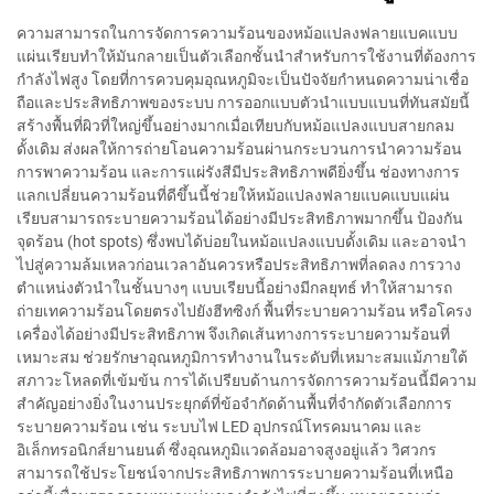
ความสามารถในการจัดการความร้อนของหม้อแปลงฟลายแบคแบบ
แผ่นเรียบทำให้มันกลายเป็นตัวเลือกชั้นนำสำหรับการใช้งานที่ต้องการ
กำลังไฟสูง โดยที่การควบคุมอุณหภูมิจะเป็นปัจจัยกำหนดความน่าเชื่อ
ถือและประสิทธิภาพของระบบ การออกแบบตัวนำแบบแบนที่ทันสมัยนี้
สร้างพื้นที่ผิวที่ใหญ่ขึ้นอย่างมากเมื่อเทียบกับหม้อแปลงแบบสายกลม
ดั้งเดิม ส่งผลให้การถ่ายโอนความร้อนผ่านกระบวนการนำความร้อน
การพาความร้อน และการแผ่รังสีมีประสิทธิภาพดียิ่งขึ้น ช่องทางการ
แลกเปลี่ยนความร้อนที่ดีขึ้นนี้ช่วยให้หม้อแปลงฟลายแบคแบบแผ่น
เรียบสามารถระบายความร้อนได้อย่างมีประสิทธิภาพมากขึ้น ป้องกัน
จุดร้อน (hot spots) ซึ่งพบได้บ่อยในหม้อแปลงแบบดั้งเดิม และอาจนำ
ไปสู่ความล้มเหลวก่อนเวลาอันควรหรือประสิทธิภาพที่ลดลง การวาง
ตำแหน่งตัวนำในชั้นบางๆ แบบเรียบนี้อย่างมีกลยุทธ์ ทำให้สามารถ
ถ่ายเทความร้อนโดยตรงไปยังฮีทซิงก์ พื้นที่ระบายความร้อน หรือโครง
เครื่องได้อย่างมีประสิทธิภาพ จึงเกิดเส้นทางการระบายความร้อนที่
เหมาะสม ช่วยรักษาอุณหภูมิการทำงานในระดับที่เหมาะสมแม้ภายใต้
สภาวะโหลดที่เข้มข้น การได้เปรียบด้านการจัดการความร้อนนี้มีความ
สำคัญอย่างยิ่งในงานประยุกต์ที่ข้อจำกัดด้านพื้นที่จำกัดตัวเลือกการ
ระบายความร้อน เช่น ระบบไฟ LED อุปกรณ์โทรคมนาคม และ
อิเล็กทรอนิกส์ยานยนต์ ซึ่งอุณหภูมิแวดล้อมอาจสูงอยู่แล้ว วิศวกร
สามารถใช้ประโยชน์จากประสิทธิภาพการระบายความร้อนที่เหนือ