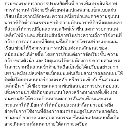
รวมของระบบจากการประหยัดพื้นที่ การเพิ่มประสิทธิภาพ
การทำงานทำได้ง่ายขึ้นด้วยหม้อแปลงฟลายแบ็กแบบแผ่น
เรียบ เนื่องจากมีลักษณะความเหนี่ยวนำและค่าความจุแบบ
พาราซิติกต่ำตามธรรมชาติ ความเป็นพาราซิติกที่ลดลงเหล่า
นี้ส่งผลให้การเปลี่ยนสถานะสวิตช์เร็วขึ้น ลดการรบกวนแม่
เหล็กไฟฟ้า และเพิ่มประสิทธิภาพในช่วงความถี่การใช้งานที่
กว้าง การออกแบบที่ยืดหยุ่นซึ่งเกิดจากโครงสร้างแบบแผ่น
เรียบ ช่วยให้วิศวกรสามารถปรับแต่งคุณลักษณะของ
หม้อแปลงได้ง่ายขึ้น โดยการปรับแต่งการจัดเรียงชั้น ความ
กว้างของตัวนำ และวัสดุแกนได้ตามต้องการ ความสามารถ
ในการรวมชิ้นส่วนเข้าด้วยกันถือเป็นข้อได้เปรียบอย่างมาก
เพราะหม้อแปลงฟลายแบ็กแบบแผ่นเรียบสามารถออกแบบให้
ติดตั้งโดยตรงบนบอร์ดวงจรหลัก หรือรวมเข้ากับชิ้นส่วนแม่
เหล็กอื่น ๆ ได้ ซึ่งช่วยลดความซับซ้อนของการประกอบและ
เพิ่มความน่าเชื่อถือของระบบ โครงสร้างทางกลที่แข็งแรง
ทนทานยังให้ความต้านทานต่อการสั่นสะเทือนและแรง
กระแทกได้ดีเยี่ยม ทำให้หม้อแปลงเหล่านี้เหมาะอย่างยิ่ง
สำหรับการใช้งานที่ต้องการสมรรถนะสูงในสภาพแวดล้อม
ยานยนต์ อวกาศ และอุตสาหกรรม ซึ่งหม้อแปลงแบบดั้งเดิม
อาจเกิดความล้มเหลวภายใต้สภาวะเครียด