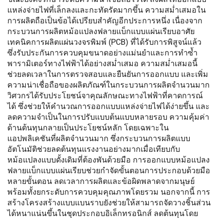
แหล่งจ่ายไฟที่เล็กลงและกะทัดรัดมากขึ้น ความสม่ำเสมอใน
การผลิตถือเป็นข้อได้เปรียบสำคัญอีกประการหนึ่ง เนื่องจาก
กระบวนการผลิตหม้อแปลงฟลายแบ็กแบบแผ่นเรียบอาศัย
เทคนิคการผลิตแผ่นวงจรพิมพ์ (PCB) ที่ได้รับการพิสูจน์แล้ว
ซึ่งรับประกันการควบคุมขนาดอย่างแม่นยำและการทำซ้ำ
พารามิเตอร์ทางไฟฟ้าได้อย่างสม่ำเสมอ ความสม่ำเสมอนี้
ช่วยลดเวลาในการตรวจสอบและยืนยันการออกแบบ และเพิ่ม
ความน่าเชื่อถือของผลิตภัณฑ์ในกระบวนการผลิตจำนวนมาก
วิศวกรได้รับประโยชน์จาคุณลักษณะทางไฟฟ้าที่คาดการณ์
ได้ ซึ่งช่วยให้คำนวณการออกแบบแหล่งจ่ายไฟได้ง่ายขึ้น และ
ลดความจำเป็นในการปรับแบบต้นแบบหลายรอบ ความคุ้มค่า
ด้านต้นทุนกลายเป็นประโยชน์หลัก โดยเฉพาะใน
แอปพลิเคชันที่ผลิตจำนวนมาก ซึ่งกระบวนการผลิตแบบ
อัตโนมัติช่วยลดต้นทุนแรงงานอย่างมากเมื่อเทียบกับ
หม้อแปลงแบบดั้งเดิมที่ต้องพันด้วยมือ การออกแบบหม้อแปลง
ฟลายแบ็กแบบแผ่นเรียบช่วยกำจัดขั้นตอนการประกอบด้วยมือ
หลายขั้นตอน ลดเวลาการผลิตและข้อผิดพลาดจากมนุษย์
พร้อมทั้งยกระดับการควบคุมคุณภาพโดยรวม นอกจากนี้ การ
สร้างโครงสร้างแบบแบนราบยังช่วยให้สามารถจัดวางชิ้นส่วน
ได้หนาแน่นขึ้นในชุดประกอบอิเล็กทรอนิกส์ ลดต้นทุนโดย