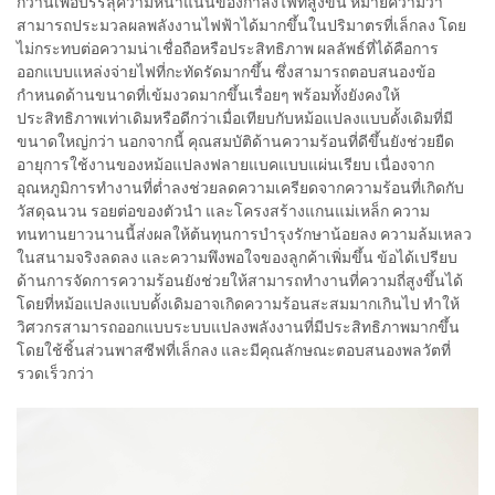
กว่านี้เพื่อบรรลุความหนาแน่นของกำลังไฟที่สูงขึ้น หมายความว่า
สามารถประมวลผลพลังงานไฟฟ้าได้มากขึ้นในปริมาตรที่เล็กลง โดย
ไม่กระทบต่อความน่าเชื่อถือหรือประสิทธิภาพ ผลลัพธ์ที่ได้คือการ
ออกแบบแหล่งจ่ายไฟที่กะทัดรัดมากขึ้น ซึ่งสามารถตอบสนองข้อ
กำหนดด้านขนาดที่เข้มงวดมากขึ้นเรื่อยๆ พร้อมทั้งยังคงให้
ประสิทธิภาพเท่าเดิมหรือดีกว่าเมื่อเทียบกับหม้อแปลงแบบดั้งเดิมที่มี
ขนาดใหญ่กว่า นอกจากนี้ คุณสมบัติด้านความร้อนที่ดีขึ้นยังช่วยยืด
อายุการใช้งานของหม้อแปลงฟลายแบคแบบแผ่นเรียบ เนื่องจาก
อุณหภูมิการทำงานที่ต่ำลงช่วยลดความเครียดจากความร้อนที่เกิดกับ
วัสดุฉนวน รอยต่อของตัวนำ และโครงสร้างแกนแม่เหล็ก ความ
ทนทานยาวนานนี้ส่งผลให้ต้นทุนการบำรุงรักษาน้อยลง ความล้มเหลว
ในสนามจริงลดลง และความพึงพอใจของลูกค้าเพิ่มขึ้น ข้อได้เปรียบ
ด้านการจัดการความร้อนยังช่วยให้สามารถทำงานที่ความถี่สูงขึ้นได้
โดยที่หม้อแปลงแบบดั้งเดิมอาจเกิดความร้อนสะสมมากเกินไป ทำให้
วิศวกรสามารถออกแบบระบบแปลงพลังงานที่มีประสิทธิภาพมากขึ้น
โดยใช้ชิ้นส่วนพาสซีฟที่เล็กลง และมีคุณลักษณะตอบสนองพลวัตที่
รวดเร็วกว่า