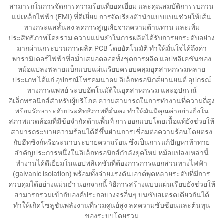
สามารถในการจัดการความร้อนที่ยอดเยี่ยม และคุณสมบัติการรบกวน
แม่เหล็กไฟฟ้า (EMI) ที่ดีเยี่ยม การจัดเรียงตัวนำแบบแบนช่วยให้เส้น
ทางกระแสสั้นลง ลดการสูญเสียจากความต้านทาน และเพิ่ม
ประสิทธิภาพโดยรวม ความแม่นยำในการผลิตได้รับการยกระดับอย่าง
มากผ่านกระบวนการผลิต PCB โดยอัตโนมัติ ทำให้มั่นใจได้ถึงค่า
พารามิเตอร์ไฟฟ้าที่สม่ำเสมอตลอดทั้งชุดการผลิต แอปพลิเคชันของ
หม้อแปลงฟลายแบ็กแบบแผ่นเรียบครอบคลุมอุตสาหกรรมหลาย
ประเภท ได้แก่ อุปกรณ์โทรคมนาคม อิเล็กทรอนิกส์ยานยนต์ อุปกรณ์
ทางการแพทย์ ระบบอัตโนมัติในอุตสาหกรรม และอุปกรณ์
อิเล็กทรอนิกส์สำหรับผู้บริโภค ความสามารถในการทำงานที่ความถี่สูง
พร้อมรักษาระดับประสิทธิภาพที่มั่นคง ทำให้มันมีคุณค่าอย่างยิ่งใน
สภาพแวดล้อมที่มีข้อจำกัดด้านพื้นที่ การออกแบบโดยเนื้อแท้ยังช่วยให้
สามารถระบายความร้อนได้ดีขึ้นผ่านการเชื่อมต่อความร้อนโดยตรง
กับฮีทซิงก์หรือระนาบระบายความร้อน ซึ่งเป็นการแก้ปัญหาท้าทาย
สำคัญประการหนึ่งในอิเล็กทรอนิกส์กำลังยุคใหม่ หม้อแปลงเหล่านี้
ทำงานได้ดีเยี่ยมในแอปพลิเคชันที่ต้องการการแยกส่วนทางไฟฟ้า
(galvanic isolation) พร้อมทั้งจ่ายแรงดันเอาต์พุตหลายระดับที่มีการ
ควบคุมได้อย่างแม่นยำ นอกจากนี้ วิธีการสร้างแบบแผ่นเรียบยังช่วยให้
สามารถรวมเข้ากับองค์ประกอบวงจรอื่นๆ บนซับสเตรตเดียวกันได้
ทำให้เกิดโซลูชันพลังงานที่รวมศูนย์สูง ลดความซับซ้อนและต้นทุน
ของระบบโดยรวม