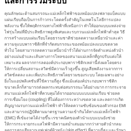
และการรวมระบบ
คุณลักษณะด้านสมรรถนะแม่เหล็กไฟฟ้าของหม้อแปลงฟลายแบ็คแบบ
แผ่นเรียบถือเป็นการก้าวกระโดดครั้งสำคัญในเทคโนโลยีการแปลง
พลังงาน ซึ่งให้พฤติกรรมทางไฟฟ้าที่เหนือกว่า ทำให้ออกแบบแหล่งจ่าย
ไฟรุ่นใหม่ที่มีประสิทธิภาพสูงพิเศษและรบกวนแม่เหล็กไฟฟ้าต่ำสุด วิธี
การสร้างแบบแผ่นเรียบโดยธรรมชาติช่วยลดความเหนี่ยวนำและค่า
ความจุแบบพาราซิติกที่จำกัดสมรรถนะของหม้อแปลงแบบขดลวด
ทั่วไป โดยสามารถลดความเหนี่ยวนำรั่วได้ผ่านการจัดตำแหน่งตัวนำ
อย่างแม่นยำและเส้นทางการไหลของสนามแม่เหล็กที่ถูกปรับแต่งให้
เหมาะสม ผลจากการลดองค์ประกอบพาราซิติกเหล่านี้ส่งผลโดยตรง
ให้การเปลี่ยนสถานะสวิตช์มีความเร็วสูงขึ้น สูญเสียพลังงานจากการ
สวิตช์ลดลง และเพิ่มประสิทธิภาพโดยรวมของระบบ โดยเฉพาะอย่าง
ยิ่งในแอปพลิเคชันที่ใช้ความถี่สูง ซึ่งแม้แต่องค์ประกอบพาราซิติก
ขนาดเล็กก็สามารถส่งผลกระทบต่อสมรรถนะได้อย่างมาก การกระจาย
สนามแม่เหล็กไฟฟ้าที่ควบคุมได้จากออกแบบแบบแผ่นเรียบ ช่วยลด
การเชื่อมโยง (coupling) ที่ไม่ต้องการระหว่างขดลวด และลดการเกิด
สัญญาณรบกวนแม่เหล็กไฟฟ้า ทำให้ลดความซับซ้อนของตัวกรอง EMI
และสามารถปฏิบัติตามมาตรฐานความเข้ากันได้ทางแม่เหล็กไฟฟ้า
(EMC) ที่เข้มงวดได้ง่ายขึ้น เรขาคณิตของตัวนำแบบแบนยังช่วย
ให้การกระจายกระแสไฟฟ้ามีความสม่ำเสมอมากกว่าสายตัวนำกลม
ลดการสูญเสียจากเอฟเฟกต์ผิวหนัง (skin effect) ที่ความถี่สูง และรักษา