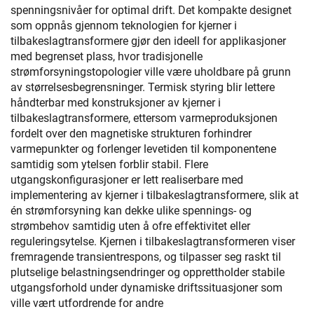
spenningsnivåer for optimal drift. Det kompakte designet
som oppnås gjennom teknologien for kjerner i
tilbakeslagtransformere gjør den ideell for applikasjoner
med begrenset plass, hvor tradisjonelle
strømforsyningstopologier ville være uholdbare på grunn
av størrelsesbegrensninger. Termisk styring blir lettere
håndterbar med konstruksjoner av kjerner i
tilbakeslagtransformere, ettersom varmeproduksjonen
fordelt over den magnetiske strukturen forhindrer
varmepunkter og forlenger levetiden til komponentene
samtidig som ytelsen forblir stabil. Flere
utgangskonfigurasjoner er lett realiserbare med
implementering av kjerner i tilbakeslagtransformere, slik at
én strømforsyning kan dekke ulike spennings- og
strømbehov samtidig uten å ofre effektivitet eller
reguleringsytelse. Kjernen i tilbakeslagtransformeren viser
fremragende transientrespons, og tilpasser seg raskt til
plutselige belastningsendringer og opprettholder stabile
utgangsforhold under dynamiske driftssituasjoner som
ville vært utfordrende for andre