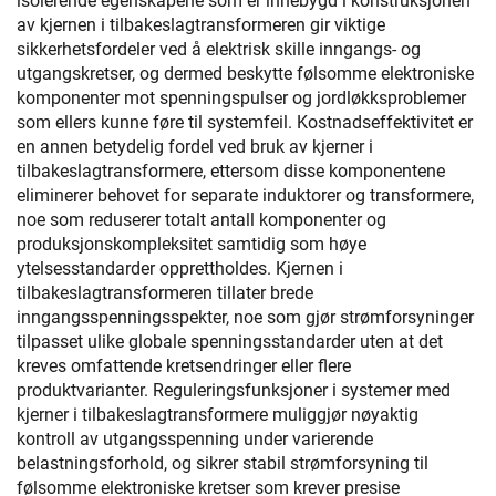
isolerende egenskapene som er innebygd i konstruksjonen
av kjernen i tilbakeslagtransformeren gir viktige
sikkerhetsfordeler ved å elektrisk skille inngangs- og
utgangskretser, og dermed beskytte følsomme elektroniske
komponenter mot spenningspulser og jordløkksproblemer
som ellers kunne føre til systemfeil. Kostnadseffektivitet er
en annen betydelig fordel ved bruk av kjerner i
tilbakeslagtransformere, ettersom disse komponentene
eliminerer behovet for separate induktorer og transformere,
noe som reduserer totalt antall komponenter og
produksjonskompleksitet samtidig som høye
ytelsesstandarder opprettholdes. Kjernen i
tilbakeslagtransformeren tillater brede
inngangsspenningsspekter, noe som gjør strømforsyninger
tilpasset ulike globale spenningsstandarder uten at det
kreves omfattende kretsendringer eller flere
produktvarianter. Reguleringsfunksjoner i systemer med
kjerner i tilbakeslagtransformere muliggjør nøyaktig
kontroll av utgangsspenning under varierende
belastningsforhold, og sikrer stabil strømforsyning til
følsomme elektroniske kretser som krever presise