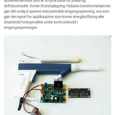
systemeffektivitet som er til nytte både for ytelse og
driftskostnader. Evnen til energilagring i flyback-transformerkjernen
gjør det mulig å operere med periodisk inngangsspenning, noe som
gjør den egnet for applikasjoner som krever energibuffering eller
strømhold-funksjonalitet under korte avbrudd i
inngangsspenningen.