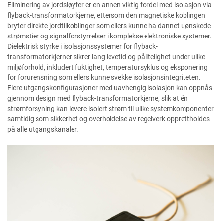
Eliminering av jordsløyfer er en annen viktig fordel med isolasjon via
flyback-transformatorkjerne, ettersom den magnetiske koblingen
bryter direkte jordtilkoblinger som ellers kunne ha dannet uønskede
strømstier og signalforstyrrelser i komplekse elektroniske systemer.
Dielektrisk styrke i isolasjonssystemer for flyback-
transformatorkjerner sikrer lang levetid og pålitelighet under ulike
miljøforhold, inkludert fuktighet, temperatursyklus og eksponering
for forurensning som ellers kunne svekke isolasjonsintegriteten.
Flere utgangskonfigurasjoner med uavhengig isolasjon kan oppnås
gjennom design med flyback-transformatorkjerne, slik at én
strømforsyning kan levere isolert strøm til ulike systemkomponenter
samtidig som sikkerhet og overholdelse av regelverk opprettholdes
på alle utgangskanaler.