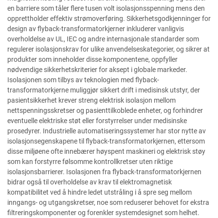
en barriere som tåler flere tusen volt isolasjonsspenning mens den
opprettholder effektiv strømoverføring. Sikkerhetsgodkjenninger for
design av flyback-transformatorkjerner inkluderer vanligvis
overholdelse av UL, IEC og andre internasjonale standarder som
regulerer isolasjonskrav for ulike anvendelseskategorier, og sikrer at
produkter som inneholder disse komponentene, oppfyller
nødvendige sikkerhetskriterier for aksept i globale markeder.
Isolasjonen som tilbys av teknologien med flyback-
transformatorkjerne muliggjør sikkert drift i medisinsk utstyr, der
pasientsikkerhet krever streng elektrisk isolasjon mellom
nettspenningsskretser og pasienttilkoblede enheter, og forhindrer
eventuelle elektriske støt eller forstyrrelser under medisinske
prosedyrer. Industrielle automatiseringssystemer har stor nytte av
isolasjonsegenskapene til flyback-transformatorkjernen, ettersom
disse miljøene ofte innebærer høyspent maskineri og elektrisk støy
som kan forstyrre følsomme kontrollkretser uten riktige
isolasjonsbarrierer. Isolasjonen fra flyback-transformatorkjernen
bidrar også til overholdelse av krav til elektromagnetisk
kompatibilitet ved å hindre ledet utstråling i å spre seg mellom
inngangs- og utgangskretser, noe som reduserer behovet for ekstra
filtreringskomponenter og forenkler systemdesignet som helhet.