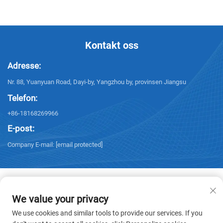
Kontakt oss
Adresse:
Nr. 88, Yuanyuan Road, Dayi-by, Yangzhou by, provinsen Jiangsu
Telefon:
+86-18168269966
E-post:
Company E-mail:
[email protected]
We value your privacy
Copyright © 2025 Yangzhou Sanxing Technology CO.,LTD. Alle rettigheter
We use cookies and similar tools to provide our services. If you
reservert. -
Personvernerklæring