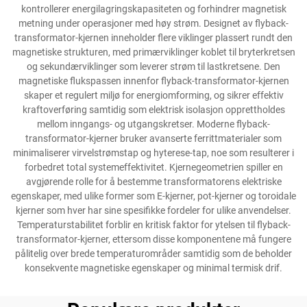
kontrollerer energilagringskapasiteten og forhindrer magnetisk
metning under operasjoner med høy strøm. Designet av flyback-
transformator-kjernen inneholder flere viklinger plassert rundt den
magnetiske strukturen, med primærviklinger koblet til bryterkretsen
og sekundærviklinger som leverer strøm til lastkretsene. Den
magnetiske flukspassen innenfor flyback-transformator-kjernen
skaper et regulert miljø for energiomforming, og sikrer effektiv
kraftoverføring samtidig som elektrisk isolasjon opprettholdes
mellom inngangs- og utgangskretser. Moderne flyback-
transformator-kjerner bruker avanserte ferrittmaterialer som
minimaliserer virvelstrømstap og hyterese-tap, noe som resulterer i
forbedret total systemeffektivitet. Kjernegeometrien spiller en
avgjørende rolle for å bestemme transformatorens elektriske
egenskaper, med ulike former som E-kjerner, pot-kjerner og toroidale
kjerner som hver har sine spesifikke fordeler for ulike anvendelser.
Temperaturstabilitet forblir en kritisk faktor for ytelsen til flyback-
transformator-kjerner, ettersom disse komponentene må fungere
pålitelig over brede temperaturområder samtidig som de beholder
konsekvente magnetiske egenskaper og minimal termisk drif.