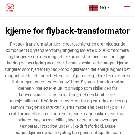
NO
kjjerne for flyback-transformator
Hjem
Søk
Flyback-transformator-kjerne representerer en grunnleggende
komponent i bryterstrømforsyninger og isolerte DC-DC-omformere,
Produkter
og fungerer som den magnetiske grunnstammen som muliggjør
lagring og overføring av energi. Denne spesialiserte magnetkjerne
fungerer som hjertet i flyback-topologikretser, der energi lagres i det
Om oss
magnetiske feltet under bryterens 'på'-periode og deretter overføres
til utgangen under bryterens 'av'-fase. Flyback-transformator-
kjernen virker etter et unikt prinsipp som skiller den fra
Tilfeller
konvensjonelle transformatorer, idet den kombinerer
funksjonaliteten til både en transformator og en induktor i én og
samme magnetisk struktur. Kjerne materialet består typisk av
Kontakt Oss
ferrittforbindelser som har fremragende magnetiske egenskaper,
inkludert høy permeabilitet, lave kjernetap og overlegen
temperaturstabilitet under ulike driftsforhold. Disse
magnetkjerneene har nøyaktig beregnede luftspalter som