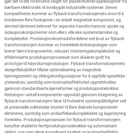
gjør det til det foretrukne valget for plasskrevende applikasjoner fra
bærbare elektronikk til innebygde industrielle systemer. Denne
kompaktheten kommer av flyback-transformatorjernets evne til å
kombinere flere funksjoner i en enkelt magnetisk komponent, og
dermed eliminere behovet for separate transformatorer, spoler og
isolasjonskomponenter som ellers ville øke systemstørrelse og
kompleksitet. Produksjonskostnadsfordelene ved bruk av flyback-
transformatorjern kommer av forenklede kretstopologier som
krever færre komponenter, redusert monteringskompleksitet og
effektiviserte produksjonsprosesser som skalerer godt fra
prototype til høyvolumsproduksjon. Flyback-transformatorjernets
designfleksibilitet tillater optimalisering av magnetisk
kjernegeometri og viklingskonfigurasjoner for å oppfylle spesifikke
ytelseskrav, samtidig som kostnadseffektivitet opprettholdes
gjennom standardiserte kjerneformer og produksjonsteknikker.
Reduksjon i antall komponenter oppnådd gjennom integrering av
flyback-transformatorjern fører til forbedret systempålitelighet ved
at potensielle sviktsteder knyttet til flere diskrete komponenter
elimineres, samtidig som anskaffelseskompleksitet og lagerstyring
forenkles. Produksjonsprosessen for flyback-transformatorjern
benytter etablerte ferritproduksjonsteknikker og automatisert
vikling, noe som sikrer konsekvent kvalitet og kostnadseffektiv