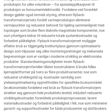
produksjon for ulike volumkrav – fra spesialapplikasjoner til
produksjon av konsumentelektronikk. Fordelene ved forenklet
design gjelder også termisk styring, ettersom flyback-
transformatorjernets fordelt varmeproduksjon eliminerer
varmepunkter og reduserer behovet for kjøling sammenlignet med
topologier som bruker flere diskrete magnetiske komponenter, noe
som ytterligere bidrar til reduserte totale systemkostnader og
forbedret pålitelighet. Flyback-transformatorjernet muliggjør
effektiv bruk av tilgjengelig kretkortplass gjennom optimaliserte
design som tilpasser seg ulike monteringsretninger og mekaniske
begrensninger som er vanlige i moderne utvikling av elektroniske
produkter. Standardiseringsmuligheter innen flyback-
transformatorjernfamilier tillater konstruktører å bruke felles
kjerneplattformer på tvers av flere produktvarianter, noe som
reduserer utviklingstid og -kostnader samtidig som
ytelsesoptimalisering opprettholdes for spesifikke bruksområder.
De økonomiske fordelene ved bruk av flyback-transformatorjern
strekker seg gjennom hele produktets levetid, inkludert reduserte
utviklingskostnader, forenklede produksjonsprosesser, lavere
materialkostnader og forbedret pålitelighet i felt, noe som minimerer
garanti- og supportkostnader for både produsenter og sluttbrukere.