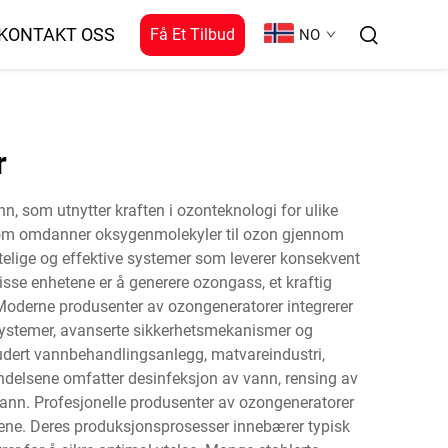
KONTAKT OSS
Få Et Tilbud
NO
r
n, som utnytter kraften i ozonteknologi for ulike
r som omdanner oksygenmolekyler til ozon gjennom
itelige og effektive systemer som leverer konsekvent
sse enhetene er å generere ozongass, et kraftig
. Moderne produsenter av ozongeneratorer integrerer
ssystemer, avanserte sikkerhetsmekanismer og
ludert vannbehandlingsanlegg, matvareindustri,
endelsene omfatter desinfeksjon av vann, rensing av
vann. Profesjonelle produsenter av ozongeneratorer
ådene. Deres produksjonsprosesser innebærer typisk