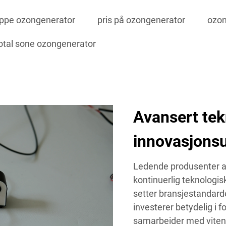
ppe ozongenerator
pris på ozongenerator
ozon
otal sone ozongenerator
Avansert tek
innovasjons
Ledende produsenter av
kontinuerlig teknologi
setter bransjestandarde
investerer betydelig i 
samarbeider med vitens