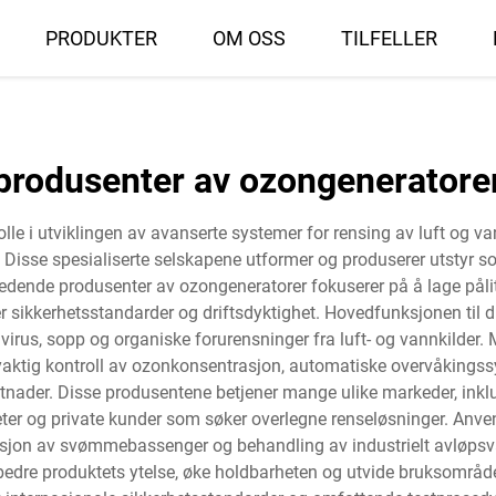
PRODUKTER
OM OSS
TILFELLER
produsenter av ozongeneratore
lle i utviklingen av avanserte systemer for rensing av luft og van
er. Disse spesialiserte selskapene utformer og produserer utsty
r. Ledende produsenter av ozongeneratorer fokuserer på å lage pål
sikkerhetsstandarder og driftsdyktighet. Hovedfunksjonen til di
, virus, sopp og organiske forurensninger fra luft- og vannkilder
øyaktig kontroll av ozonkonsentrasjon, automatiske overvåking
stnader. Disse produsentene betjener mange ulike markeder, ink
heter og private kunder som søker overlegne renseløsninger. Anv
nfeksjon av svømmebassenger og behandling av industrielt avløps
 forbedre produktets ytelse, øke holdbarheten og utvide bruksomr