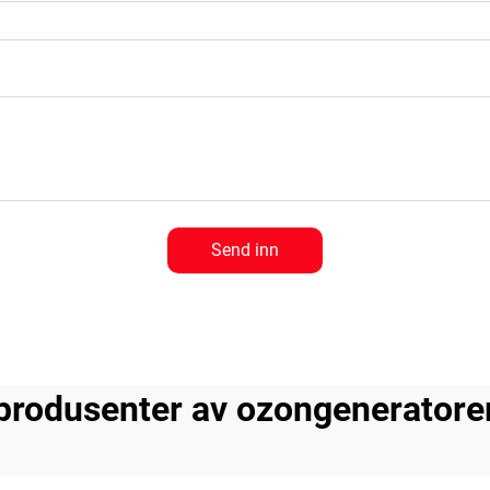
Send inn
produsenter av ozongeneratore