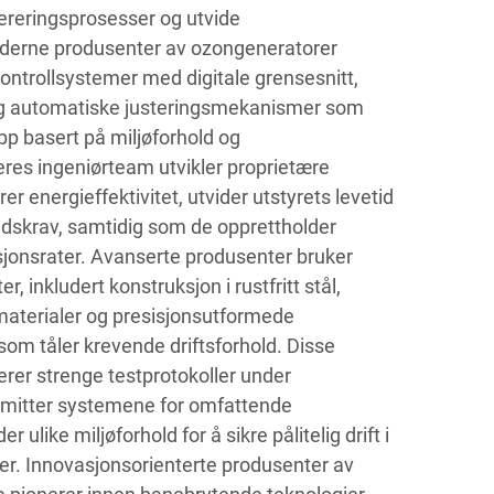
ereringsprosesser og utvide
derne produsenter av ozongeneratorer
 kontrollsystemer med digitale grensesnitt,
g automatiske justeringsmekanismer som
pp basert på miljøforhold og
eres ingeniørteam utvikler proprietære
r energieffektivitet, utvider utstyrets levetid
ldskrav, samtidig som de opprettholder
jonsrater. Avanserte produsenter bruker
 inkludert konstruksjon i rustfritt stål,
aterialer og presisjonsutformede
om tåler krevende driftsforhold. Disse
er strenge testprotokoller under
tsmitter systemene for omfattende
 ulike miljøforhold for å sikre pålitelig drift i
r. Innovasjonsorienterte produsenter av