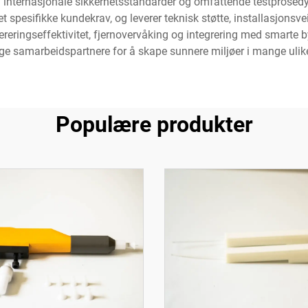
av internasjonale sikkerhetsstandarder og omfattende testprosedy
t spesifikke kundekrav, og leverer teknisk støtte, installasjonsve
eringseffektivitet, fjernovervåking og integrering med smarte 
e samarbeidspartnere for å skape sunnere miljøer i mange ulike
Populære produkter