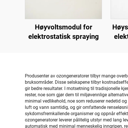
Høyvoltsmodul for
Høys
elektrostatisk spraying
elek
Produsenter av ozongeneratorer tilbyr mange overbev
bruksområder. Disse selskapene tilbyr kostnadseffek
gir bedre resultater. I motsetning til tradisjonelle
rester, noe som gjør dem til miljøvennlige alterna
minimal vedlikehold, noe som reduserer nedetid og 
luft og vann samtidig, og gir omfattende renseløsni
sykdomsfremkallende organismer og oppnår effektiv 
ozongeneratorer leverer pålitelig utstyr med lang l
automatisk med minimal menneskelig inngripen, red