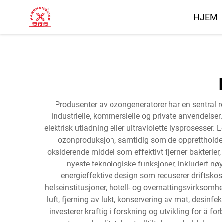
HJEM
Produsenter av ozongeneratorer har en sentral ro
industrielle, kommersielle og private anvendels
elektrisk utladning eller ultraviolette lysprosesse
ozonproduksjon, samtidig som de opprettholder 
oksiderende middel som effektivt fjerner bakterier
nyeste teknologiske funksjoner, inkludert n
energieffektive design som reduserer driftsko
helseinstitusjoner, hotell- og overnattingsvirksom
luft, fjerning av lukt, konservering av mat, desi
investerer kraftig i forskning og utvikling for å