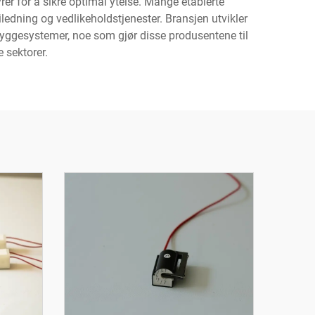
rer for å sikre optimal ytelse. Mange etablerte
iledning og vedlikeholdstjenester. Bransjen utvikler
byggesystemer, noe som gjør disse produsentene til
 sektorer.