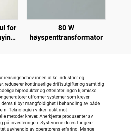
l for
80 W
aying
høyspenttransformator
r rensingsbehov innen ulike industrier og
 reduserer kontinuerlige driftsutgifter og samtidig
adelige biprodukter og etterlater ingen kjemiske
zongeneratorer utformer systemer som krever
 deres tilbyr mangfoldighet i behandling av både
tem. Teknologien virker raskt mot
lle metoder krever. Anerkjente produsenter av
ing på investeringen. Systemene deres fungerer
tet uavhengig av operatørens erfaring. Mange