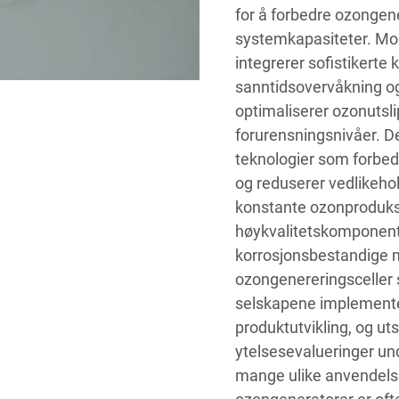
for å forbedre ozongen
systemkapasiteter. Mo
integrerer sofistikerte
sanntidsovervåkning o
optimaliserer ozonutsli
forurensningsnivåer. D
teknologier som forbedre
og reduserer vedlikeho
konstante ozonproduks
høykvalitetskomponenter,
korrosjonsbestandige m
ozongenereringsceller s
selskapene implementer
produktutvikling, og u
ytelsesevalueringer under
mange ulike anvendelse