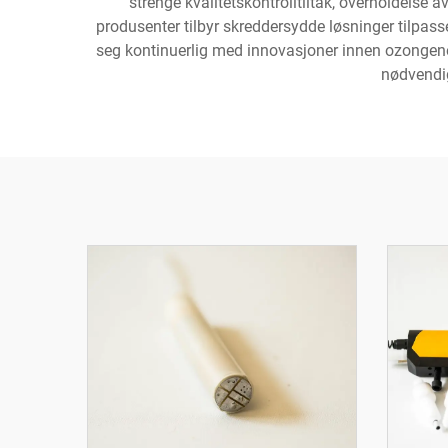
strenge kvalitetskontrolltiltak, overholdelse 
produsenter tilbyr skreddersydde løsninger tilpasse
seg kontinuerlig med innovasjoner innen ozongener
nødvendig