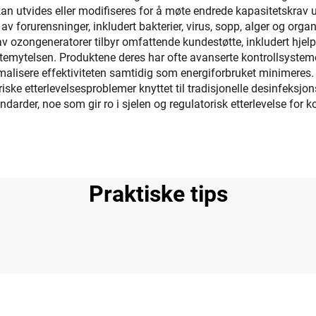
kan utvides eller modifiseres for å møte endrede kapasitetskrav 
 av forurensninger, inkludert bakterier, virus, sopp, alger og org
av ozongeneratorer tilbyr omfattende kundestøtte, inkludert hje
temytelsen. Produktene deres har ofte avanserte kontrollsystemer
malisere effektiviteten samtidig som energiforbruket minimeres.
oriske etterlevelsesproblemer knyttet til tradisjonelle desinfeksj
ndarder, noe som gir ro i sjelen og regulatorisk etterlevelse for
Praktiske tips