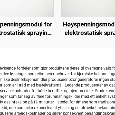
penningsmodul for
Høyspenningsmodu
trostatisk spraying
elektrostatisk spr
H-Auto Gun
KCI 1688A
isende fordeler som gjør produktene deres til overlegne valg fo
tive løsninger som eliminerer behovet for kjemiske behandlinger,
 kjemiske desinfeksjonsmidler produserer ozongeneratorer ingen sk
tiver som er i tråd med bærekraftsmål. Ledende produsenter av o
servicekostnader for både bedrifter og hjemmeeiere. Produktene
nger som tar seg av flere forurensningskilder med ett enkelt sys
desinfeksjon på få minutter, i stedet for timene som tradisjone
evetid, noe som sikrer konsekvent ytelse og en utmerket avkastn
userer arbeidskostnader og sikrer konsekvent behandlingskvali