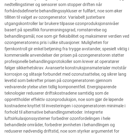
nedtellingstimer og sensorer som stopper driften når
forhåndsdefinerte behandlingssykluser er fullført, noe som øker
tilliten til valget av ozongenerator. Variabelt justerbare
utgangskontroller lar brukere tilpasse ozonproduksjonsnivåer
basert på spesifikk forurensningsgrad, romstørrelse og
behandlingsmål, noe som gir fleksibilitet og maksimerer verdien ved
ozongeneratorens pris i ulike situasjoner. Muligheten for
fjernkontroll gir enkel betjening fra trygge avstander, spesielt viktig i
kommersielle anvendelser der prisen på ozongeneratoren støtter
profesjonelle behandlingsprotokoller som krever at operatører
følger sikkerhetskrav. Avanserte konstruksjonsmaterialer motstår
korrosjon og slitasje forbundet med ozonutsattelse, og sikrer lang
levetid som bekrefter prisen på ozongeneratoren gjennom
vedvarende ytelse uten tidlig komponentfeil. Energisparende
teknologier reduserer driftskostnadene samtidig som de
opprettholder effektiv ozonproduksjon, noe som gjør de løpende
kostnadene knyttet til investeringen i ozongeneratoren minimale i
forhold til alternative behandlingsmetoder. Integrerte
luftsirkulasjonssystemer forbedrer ozonfordelingen i hele
behandlede områder, forbedrer jevnheten i behandlingen og
reduserer nødvendig driftstid, noe som styrker argumentet for