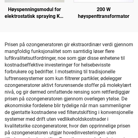
Høyspenningsmodul for
200 W
elektrostatisk spraying KCI
høyspenttransformator
1688A
Prisen på ozongeneratoren gir ekstraordinær verdi gjennom
mangfoldig funksjonalitet som samtidig løser flere
luftkvalitetsutfordringer, noe som gjør disse enhetene til
kostnadseffektive investeringer for helsebevisste
forbrukere og bedrifter. I motsetning til tradisjonelle
luftrensesystemer som kun filtrerer partikler, ødelegger
ozongeneratorer aktivt forurensende stoffer på molekylært
nivå, og gir dermed omfattende rensing som rettferdiggjør
prisen på ozongeneratoren gjennom overlegen ytelse. De
økonomiske fordelene blir tydelige når man sammenligner
de gjentatte kostnadene ved filterutskifting i konvensjonelle
systemer med drift uten vedlikeholdskostnader i
kvalitetsrike ozongeneratorer, hvor den opprinnelige prisen
på ozongeneratoren utgjør hovedinvesteringen uten