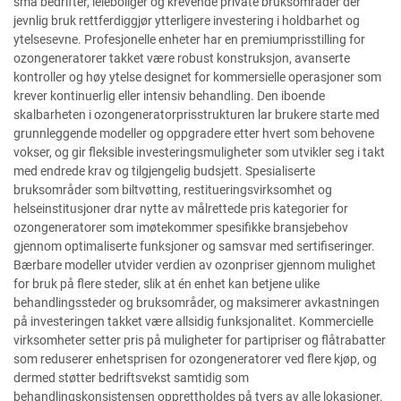
små bedrifter, leieboliger og krevende private bruksområder der
jevnlig bruk rettferdiggjør ytterligere investering i holdbarhet og
ytelsesevne. Profesjonelle enheter har en premiumprisstilling for
ozongeneratorer takket være robust konstruksjon, avanserte
kontroller og høy ytelse designet for kommersielle operasjoner som
krever kontinuerlig eller intensiv behandling. Den iboende
skalbarheten i ozongeneratorprisstrukturen lar brukere starte med
grunnleggende modeller og oppgradere etter hvert som behovene
vokser, og gir fleksible investeringsmuligheter som utvikler seg i takt
med endrede krav og tilgjengelig budsjett. Spesialiserte
bruksområder som biltvøtting, restitueringsvirksomhet og
helseinstitusjoner drar nytte av målrettede pris kategorier for
ozongeneratorer som imøtekommer spesifikke bransjebehov
gjennom optimaliserte funksjoner og samsvar med sertifiseringer.
Bærbare modeller utvider verdien av ozonpriser gjennom mulighet
for bruk på flere steder, slik at én enhet kan betjene ulike
behandlingssteder og bruksområder, og maksimerer avkastningen
på investeringen takket være allsidig funksjonalitet. Kommercielle
virksomheter setter pris på muligheter for partipriser og flåtrabatter
som reduserer enhetsprisen for ozongeneratorer ved flere kjøp, og
dermed støtter bedriftsvekst samtidig som
behandlingskonsistensen opprettholdes på tvers av alle lokasjoner.