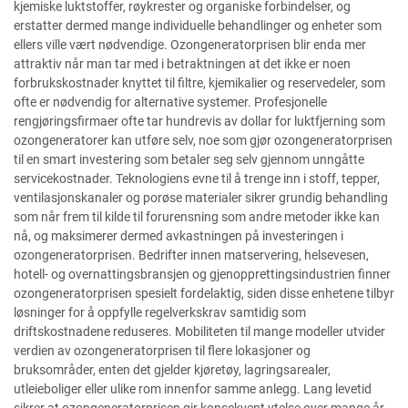
kjemiske luktstoffer, røykrester og organiske forbindelser, og
erstatter dermed mange individuelle behandlinger og enheter som
ellers ville vært nødvendige. Ozongeneratorprisen blir enda mer
attraktiv når man tar med i betraktningen at det ikke er noen
forbrukskostnader knyttet til filtre, kjemikalier og reservedeler, som
ofte er nødvendig for alternative systemer. Profesjonelle
rengjøringsfirmaer ofte tar hundrevis av dollar for luktfjerning som
ozongeneratorer kan utføre selv, noe som gjør ozongeneratorprisen
til en smart investering som betaler seg selv gjennom unngåtte
servicekostnader. Teknologiens evne til å trenge inn i stoff, tepper,
ventilasjonskanaler og porøse materialer sikrer grundig behandling
som når frem til kilde til forurensning som andre metoder ikke kan
nå, og maksimerer dermed avkastningen på investeringen i
ozongeneratorprisen. Bedrifter innen matservering, helsevesen,
hotell- og overnattingsbransjen og gjenopprettingsindustrien finner
ozongeneratorprisen spesielt fordelaktig, siden disse enhetene tilbyr
løsninger for å oppfylle regelverkskrav samtidig som
driftskostnadene reduseres. Mobiliteten til mange modeller utvider
verdien av ozongeneratorprisen til flere lokasjoner og
bruksområder, enten det gjelder kjøretøy, lagringsarealer,
utleieboliger eller ulike rom innenfor samme anlegg. Lang levetid