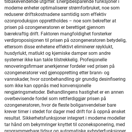
tilbakevendende utgifter. Energibesparende funksjoner i
moderne enheter optimaliserer strømforbruket, noe som
reduserer driftskostnadene samtidig som effektiv
ozonproduksjon opprettholdes – noe som bekrefter at
prisen på ozongeneratoren er berettiget gjennom
bærekraftig drift. Faktoren mangfoldighet forsterker
verdiproposisjonen til prisen på ozongeneratoren betydelig,
ettersom disse enhetene effektivt eliminerer røyklukt,
husdyrlukt, matlukt og kjemiske damper som andre
systemer ikke kan takle tilstrekkelig. Profesjonelle
renoveringsfirmaer anerkjenner fordeler ved prisen på
ozongeneratorer ved gjenoppretting etter brann- og
vannskader, hvor ozonbehandling gir grundig desinfisering
som ikke kan oppnås med konvensjonelle
rengjøringsmetoder. Behandlingens hastighet er en annen
overbevisende fordel som rettferdiggjør prisen på
ozongeneratoren, hvor de fleste boliganvendelser bare
krever timer i stedet for dager med drift for å oppnå ønsket
resultat. Sikkerhetsfunksjoner integrert i moderne modeller
tar hånd om bekymringer knyttet til ozoneksponering, med
programmerbare tidsur og automatiske avbryterfunksjoner