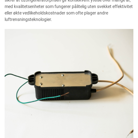
sikrer at ozongeneratorprisen gir konsekvent ytelse over mange år,
med kvalitetsenheter som fungerer pålitelig uten svekket effektivitet
eller økte vedlikeholdskostnader som ofte plager andre
luftrensningsteknologier.