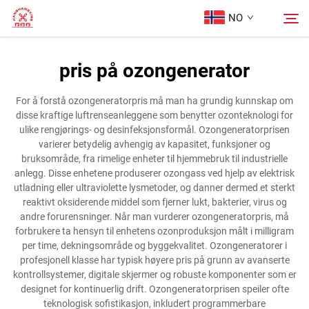
NO
pris på ozongenerator
Hjem
Søk
For å forstå ozongeneratorpris må man ha grundig kunnskap om
disse kraftige luftrenseanleggene som benytter ozonteknologi for
Produkter
ulike rengjørings- og desinfeksjonsformål. Ozongeneratorprisen
varierer betydelig avhengig av kapasitet, funksjoner og
bruksområde, fra rimelige enheter til hjemmebruk til industrielle
Om oss
anlegg. Disse enhetene produserer ozongass ved hjelp av elektrisk
utladning eller ultraviolette lysmetoder, og danner dermed et sterkt
reaktivt oksiderende middel som fjerner lukt, bakterier, virus og
Tilfeller
andre forurensninger. Når man vurderer ozongeneratorpris, må
forbrukere ta hensyn til enhetens ozonproduksjon målt i milligram
per time, dekningsområde og byggekvalitet. Ozongeneratorer i
Kontakt Oss
profesjonell klasse har typisk høyere pris på grunn av avanserte
kontrollsystemer, digitale skjermer og robuste komponenter som er
designet for kontinuerlig drift. Ozongeneratorprisen speiler ofte
teknologisk sofistikasjon, inkludert programmerbare