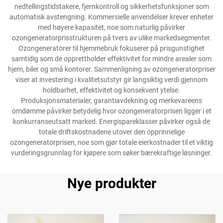
nedtellingstidstakere, fjernkontroll og sikkerhetsfunksjoner som
automatisk avstengning. Kommersielle anvendelser krever enheter
med høyere kapasitet, noe som naturlig påvirker
ozongeneratorprisstrukturen på tvers av ulike markedsegmenter.
Ozongeneratorer til hjemmebruk fokuserer på prisgunstighet
samtidig som de opprettholder effektivitet for mindre arealer som
hjem, biler og små kontorer. Sammenligning av ozongeneratorpriser
viser at investering i kvalitetsutstyr gir langsiktig verdi gjennom
holdbarhet, effektivitet og konsekvent ytelse.
Produksjonsmaterialer, garantiavdekning og merkevareens
omdømme påvirker betydelig hvor ozongeneratorprisen ligger i et
konkurranseutsatt marked. Energispareklasser påvirker også de
totale driftskostnadene utover den opprinnelige
ozongeneratorprisen, noe som gjør totale eierkostnader til et viktig
vurderingsgrunnlag for kjøpere som søker bærekraftige løsninger.
Nye produkter