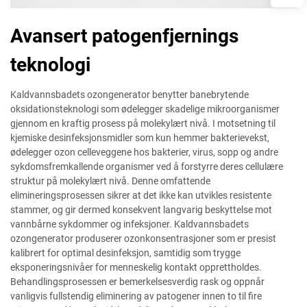
Avansert patogenfjernings
teknologi
Kaldvannsbadets ozongenerator benytter banebrytende
oksidationsteknologi som ødelegger skadelige mikroorganismer
gjennom en kraftig prosess på molekylært nivå. I motsetning til
kjemiske desinfeksjonsmidler som kun hemmer bakterievekst,
ødelegger ozon celleveggene hos bakterier, virus, sopp og andre
sykdomsfremkallende organismer ved å forstyrre deres cellulære
struktur på molekylært nivå. Denne omfattende
elimineringsprosessen sikrer at det ikke kan utvikles resistente
stammer, og gir dermed konsekvent langvarig beskyttelse mot
vannbårne sykdommer og infeksjoner. Kaldvannsbadets
ozongenerator produserer ozonkonsentrasjoner som er presist
kalibrert for optimal desinfeksjon, samtidig som trygge
eksponeringsnivåer for menneskelig kontakt opprettholdes.
Behandlingsprosessen er bemerkelsesverdig rask og oppnår
vanligvis fullstendig eliminering av patogener innen to til fire