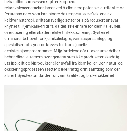
behandlingsprosessen støtter kroppens
rekonvalescensmekanismer ved å eliminere potensielle irritanter og
forurensninger som kan hindre de terapeutiske effektene av
kaldvannsterapi. Driftsansvarlige setter pris på redusert ansvar
knyttet til kjemikalie-fri drift, da det ikke er fare for kjemikalieuhell,
overdosering eller skader relatert til eksponering. Systemet
eliminerer behovet for kjemikalielagre, ventilasjonsanlegg og
spesialisert utstyr som kreves for tradisjonelle
desinfeksjonsprogrammer. Miljøfordelene går utover umiddelbar
behandling, ettersom ozongeneratoren ikke produserer skadelig
utslipp, giftige biprodukter eller avfall fra kjemikalier. Den naturlige
oksideringsprosessen støtter bærekraftig drift samtidig som den
sikrer høyeste standarder for vannkvalitet og brukersikkerhet.