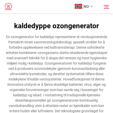
NO
kaldedyppe ozongenerator
Hjem
Søk
En ozongenerator for kaldedyp representerer et revolusjonerende
fremskritt innen vannrensningsteknologi, spesielt utviklet for å
Produkter
forbedre opplevelsene ved kaltvannsterapi. Denne sofistikerte
enheten kombinerer ozongassens sterke oksiderende egenskaper
med avansert teknikk for å skape det reneste og mest hygieniske
Om oss
miljøet mulig i kaldedyp. Ozongeneratoren for kaldedyp fungerer
ved å produsere ozonmolekyler gjennom koronautladning eller
ultraviolette lysmetoder, og deretter systematisk tilføre disse
Tilfeller
molekylene til kalde vannsystemer. Hovedfunksjonen til denne
innovative utstyret er å fjerne skadelige bakterier, virus, alger og
organiske forurensninger som kan samle seg i bassenger for
Kontakt Oss
kaldedyp og isbad. I motsetning til tradisjonelle kjemiske
desinfeksjonsmidler gir ozongeneratoren kontinuerlig
vannbehandling uten å etterlate rester av kjemikalier som kan
irritere huden eller luftveiene. Det teknologiske grunnlaget for