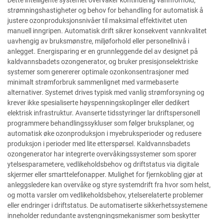
Dette intelligente systemet overvåker kontinuerlig vannforhold,
strømningshastigheter og behov for behandling for automatisk å
justere ozonproduksjonsnivåer til maksimal effektivitet uten
manuell inngripen. Automatisk drift sikrer konsekvent vannkvalitet
uavhengig av bruksmønstre, miljøforhold eller personellnivå i
anlegget. Energisparing er en grunnleggende del av designet på
kaldvannsbadets ozongenerator, og bruker presisjonselektriske
systemer som genererer optimale ozonkonsentrasjoner med
minimalt strømforbruk sammenlignet med varmebaserte
alternativer. Systemet drives typisk med vanlig strømforsyning og
krever ikke spesialiserte høyspenningskoplinger eller dedikert
elektrisk infrastruktur. Avanserte tidsstyringer lar driftspersonell
programmere behandlingssykluser som følger bruksplaner, og
automatisk øke ozonproduksjon i myebruksperioder og redusere
produksjon i perioder med lite etterspørsel. Kaldvannsbadets
ozongenerator har integrerte overvåkingssystemer som sporer
ytelsesparametere, vedlikeholdsbehov og driftstatus via digitale
skjermer eller smarttelefonapper. Mulighet for fjernkobling gjør at
anleggsledere kan overvåke og styre systemdrift fra hvor som helst,
og motta varsler om vedlikeholdsbehov, ytelserelaterte problemer
eller endringer i driftstatus. De automatiserte sikkerhetssystemene
inneholder redundante avstengningsmekanismer som beskytter