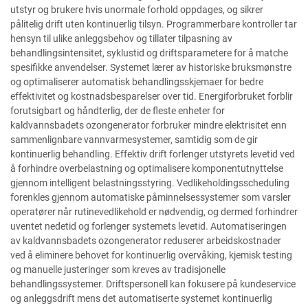
utstyr og brukere hvis unormale forhold oppdages, og sikrer
pålitelig drift uten kontinuerlig tilsyn. Programmerbare kontroller tar
hensyn til ulike anleggsbehov og tillater tilpasning av
behandlingsintensitet, syklustid og driftsparametere for å matche
spesifikke anvendelser. Systemet lærer av historiske bruksmønstre
og optimaliserer automatisk behandlingsskjemaer for bedre
effektivitet og kostnadsbesparelser over tid. Energiforbruket forblir
forutsigbart og håndterlig, der de fleste enheter for
kaldvannsbadets ozongenerator forbruker mindre elektrisitet enn
sammenlignbare vannvarmesystemer, samtidig som de gir
kontinuerlig behandling. Effektiv drift forlenger utstyrets levetid ved
å forhindre overbelastning og optimalisere komponentutnyttelse
gjennom intelligent belastningsstyring. Vedlikeholdingsscheduling
forenkles gjennom automatiske påminnelsessystemer som varsler
operatører når rutinevedlikehold er nødvendig, og dermed forhindrer
uventet nedetid og forlenger systemets levetid. Automatiseringen
av kaldvannsbadets ozongenerator reduserer arbeidskostnader
ved å eliminere behovet for kontinuerlig overvåking, kjemisk testing
og manuelle justeringer som kreves av tradisjonelle
behandlingssystemer. Driftspersonell kan fokusere på kundeservice
og anleggsdrift mens det automatiserte systemet kontinuerlig