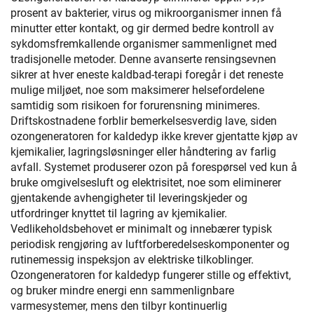
prosent av bakterier, virus og mikroorganismer innen få
minutter etter kontakt, og gir dermed bedre kontroll av
sykdomsfremkallende organismer sammenlignet med
tradisjonelle metoder. Denne avanserte rensingsevnen
sikrer at hver eneste kaldbad-terapi foregår i det reneste
mulige miljøet, noe som maksimerer helsefordelene
samtidig som risikoen for forurensning minimeres.
Driftskostnadene forblir bemerkelsesverdig lave, siden
ozongeneratoren for kaldedyp ikke krever gjentatte kjøp av
kjemikalier, lagringsløsninger eller håndtering av farlig
avfall. Systemet produserer ozon på forespørsel ved kun å
bruke omgivelsesluft og elektrisitet, noe som eliminerer
gjentakende avhengigheter til leveringskjeder og
utfordringer knyttet til lagring av kjemikalier.
Vedlikeholdsbehovet er minimalt og innebærer typisk
periodisk rengjøring av luftforberedelseskomponenter og
rutinemessig inspeksjon av elektriske tilkoblinger.
Ozongeneratoren for kaldedyp fungerer stille og effektivt,
og bruker mindre energi enn sammenlignbare
varmesystemer, mens den tilbyr kontinuerlig