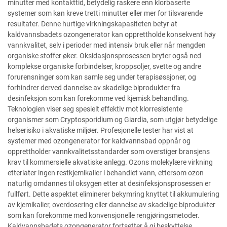
minutter med kontakttid, betydelig raskere enn klorbaserte
systemer som kan kreve tretti minutter eller mer for tilsvarende
resultater. Denne hurtige virkningskapasiteten betyr at
kaldvannsbadets ozongenerator kan opprettholde konsekvent høy
vannkvalitet, selv i perioder med intensiv bruk eller når mengden
organiske stoffer øker. Oksidasjonsprosessen bryter også ned
komplekse organiske forbindelser, kroppsoljer, svette og andre
forurensninger som kan samle seg under terapisøssjoner, og
forhindrer derved dannelse av skadelige biprodukter fra
desinfeksjon som kan forekomme ved kjemisk behandling.
Teknologien viser seg spesielt effektiv mot klorresistente
organismer som Cryptosporidium og Giardia, som utgjør betydelige
helserisiko i akvatiske miljøer. Profesjonelle tester har vist at
systemer med ozongenerator for kaldvannsbad oppnår og
opprettholder vannkvalitetsstandarder som overstiger bransjens
krav til kommersielle akvatiske anlegg. Ozons molekylære virkning
etterlater ingen restkjemikalier i behandlet vann, ettersom ozon
naturlig omdannes til oksygen etter at desinfeksjonsprosessen er
fullført. Dette aspektet eliminerer bekymring knyttet til akkumulering
av kjemikalier, overdosering eller dannelse av skadelige biprodukter
som kan forekomme med konvensjonelle rengjøringsmetoder.
Kaldvannsbadets ozongenerator fortsetter å gi beskyttelse