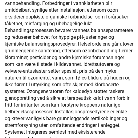
vannbehandling. Forbedringer i vannklarheten blir
umiddelbart synlige etter installasjon, ettersom ozon
oksiderer oppløste organiske forbindelser som forårsaker
tåkethet, misfarging og ubehagelige lukt.
Behandlingsprosessen bevarer vannets balanseparametere
og reduserer behovet for hyppige pH-justeringer og
kjemiske balanseringsprosedyrer. Helsefordelene går utover
grunnleggende sanitering, ettersom ozonbehandling fjerner
kloraminer, pesticider og andre kjemiske forurensninger
som kan være tilstede i kildevannet. Idrettsutøvere og
velvære-entusiaster setter spesielt pris på den myke
naturen til ozonrentet vann, som føles blidere på huden og
ikke fører til uttørking som ofte skjer med klorbaserte
systemer. Ozongeneratoren for kaldedyp støtter raskere
gjenoppretting ved å sikre at terapeutisk kaldt vann forblir
fritt for irritanter som kan forstyrre kroppens naturlige
helbredelsesprosesser. Installasjonsprosedyrene er enkle
og krever vanligvis bare grunnleggende rørtilkoblinger og
strømforsyning uten omfattende endringer i anlegget.
Systemet integreres sømløst med eksisterende