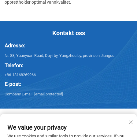
opprettholder optimal vannkvalitet.
Kontakt oss
Adresse:
Nr. 88, Yuanyuan Road, Dayi-by, Yangzhou by, provinsen Jiangsu
Telefon:
+86-18168269966
E-post:
Company E-mail:
[email protected]
We value your privacy
Copyright © 2025 Yangzhou Sanxing Technology CO.,LTD. Alle rettigheter
We use cookies and similar tools to provide our services. If you