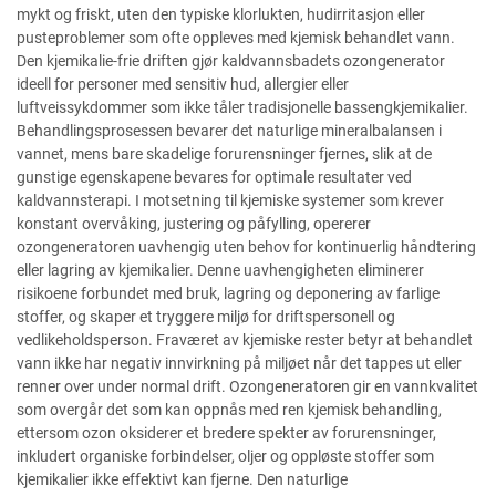
mykt og friskt, uten den typiske klorlukten, hudirritasjon eller
pusteproblemer som ofte oppleves med kjemisk behandlet vann.
Den kjemikalie-frie driften gjør kaldvannsbadets ozongenerator
ideell for personer med sensitiv hud, allergier eller
luftveissykdommer som ikke tåler tradisjonelle bassengkjemikalier.
Behandlingsprosessen bevarer det naturlige mineralbalansen i
vannet, mens bare skadelige forurensninger fjernes, slik at de
gunstige egenskapene bevares for optimale resultater ved
kaldvannsterapi. I motsetning til kjemiske systemer som krever
konstant overvåking, justering og påfylling, opererer
ozongeneratoren uavhengig uten behov for kontinuerlig håndtering
eller lagring av kjemikalier. Denne uavhengigheten eliminerer
risikoene forbundet med bruk, lagring og deponering av farlige
stoffer, og skaper et tryggere miljø for driftspersonell og
vedlikeholdsperson. Fraværet av kjemiske rester betyr at behandlet
vann ikke har negativ innvirkning på miljøet når det tappes ut eller
renner over under normal drift. Ozongeneratoren gir en vannkvalitet
som overgår det som kan oppnås med ren kjemisk behandling,
ettersom ozon oksiderer et bredere spekter av forurensninger,
inkludert organiske forbindelser, oljer og oppløste stoffer som
kjemikalier ikke effektivt kan fjerne. Den naturlige