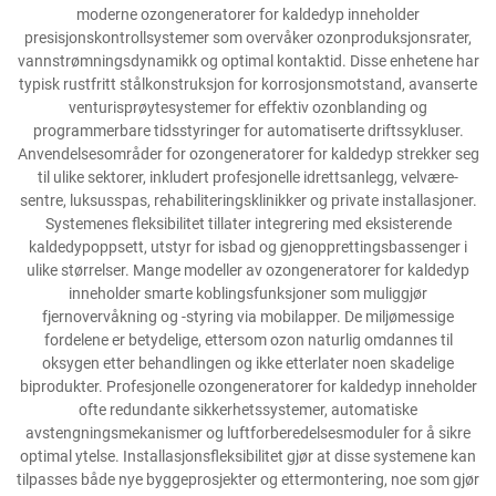
moderne ozongeneratorer for kaldedyp inneholder
presisjonskontrollsystemer som overvåker ozonproduksjonsrater,
vannstrømningsdynamikk og optimal kontaktid. Disse enhetene har
typisk rustfritt stålkonstruksjon for korrosjonsmotstand, avanserte
venturisprøytesystemer for effektiv ozonblanding og
programmerbare tidsstyringer for automatiserte driftssykluser.
Anvendelsesområder for ozongeneratorer for kaldedyp strekker seg
til ulike sektorer, inkludert profesjonelle idrettsanlegg, velvære-
sentre, luksusspas, rehabiliteringsklinikker og private installasjoner.
Systemenes fleksibilitet tillater integrering med eksisterende
kaldedypoppsett, utstyr for isbad og gjenopprettingsbassenger i
ulike størrelser. Mange modeller av ozongeneratorer for kaldedyp
inneholder smarte koblingsfunksjoner som muliggjør
fjernovervåkning og -styring via mobilapper. De miljømessige
fordelene er betydelige, ettersom ozon naturlig omdannes til
oksygen etter behandlingen og ikke etterlater noen skadelige
biprodukter. Profesjonelle ozongeneratorer for kaldedyp inneholder
ofte redundante sikkerhetssystemer, automatiske
avstengningsmekanismer og luftforberedelsesmoduler for å sikre
optimal ytelse. Installasjonsfleksibilitet gjør at disse systemene kan
tilpasses både nye byggeprosjekter og ettermontering, noe som gjør