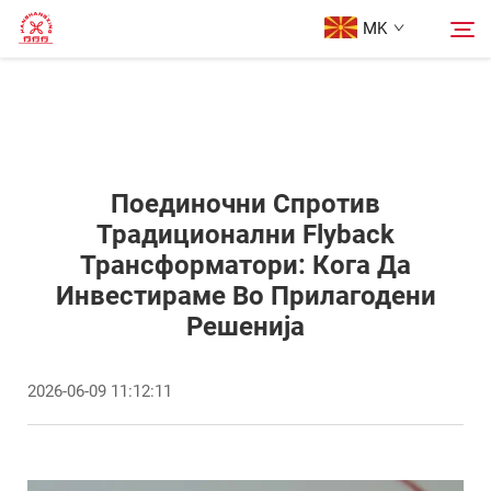
MK
Почетна Страница
Пребарување
Производи
Поединочни Спротив
Традиционални Flyback
Трансформатори: Кога Да
За Нас
Инвестираме Во Прилагодени
Решенија
Кутии
2026-06-09 11:12:11
Блог
Контактирајте Нас