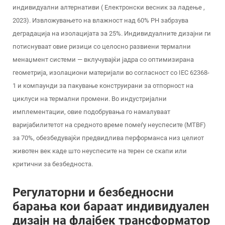
индивидуални алтернативи (
Електронски весник за ладење
,
2023). Извложувањето на влажност над 60% РН забрзува
деградација на изолацијата за 25%. Индивидуалните дизајни ги
потиснуваат овие ризици со целосно развиени термални
менаџмент системи — вклучувајќи јадра со оптимизирана
геометрија, изолациони материјали во согласност со IEC 62368-
1 и компаунди за пакување конструирани за отпорност на
циклуси на термални промени. Во индустријални
имплементации, овие подобрувања го намалуваат
варијабилитетот на средното време помеѓу неуспесите (MTBF)
за 70%, обезбедувајќи предвидлива перформанса низ целиот
животен век каде што неуспесите на терен се скапи или
критични за безбедноста.
Регулаторни и безбедносни
барања кои бараат индивидуален
дизајн на флајбек трансформатор