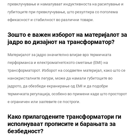
превклучување и намалуваат индуктивноста на расипување и
губитоците при превклучување, што резултира со поголема
ефикасност и стабилност во различни товари.
Зошто е важен изборот на материјалот за
јадро во дизајнот на трансформатор?
Материјалот за јадро значително влијае врз термичката
перформанса и електромагнетското сметање (EMI) на
трансформаторот. Изборот на соодветен материјал, како што се
нанокристалните легури, може да намали губитоците во
јадрото, да обезбеди екранирање од EMI и да подобри
термичката регулација, особено во примени каде што просторот
е ограничен или захтевите се построги.
Како прилагодените трансформатори ги
исполнуваат прописите и барањата за
безбедност?