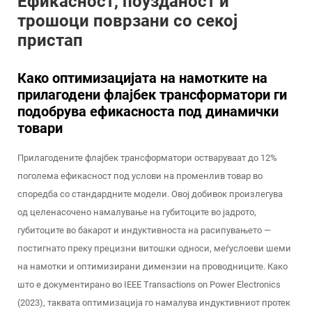
Ефикасност, поузданост и
трошоци поврзани со секој
пристап
Како оптимизацијата на намотките на
прилагодени флајбек трансформатори ги
подобрува ефикасноста под динамички
товари
Прилагодените флајбек трансформатори остваруваат до 12%
поголема ефикасност под услови на променлив товар во
споредба со стандардните модели. Овој добивок произлегува
од целенасочено намалување на губитоците во јадрото,
губитоците во бакарот и индуктивноста на расипувањето —
постигнато преку прецизни витошки односи, меѓуслоеви шеми
на намотки и оптимизирани димензии на проводниците. Како
што е документирано во
IEEE Transactions on Power Electronics
(2023), таквата оптимизација го намалува индуктивниот протек