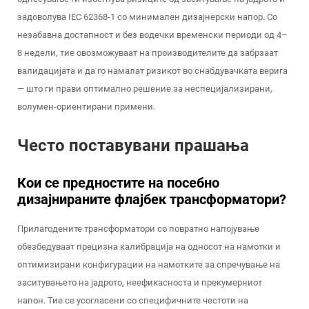
задоволува IEC 62368-1 со минимален дизајнерски напор. Со
незабавна достапност и без водечки временски периоди од 4–
8 недели, тие овозможуваат на производителите да забрзаат
валидацијата и да го намалат ризикот во снабдувачката верига
— што ги прави оптимално решение за неспецијализирани,
волумен-ориентирани примени.
Често поставувани прашања
Кои се предностите на посебно
дизајнираните флајбек трансформатори?
Прилагодените трансформатори со повратно напојување
обезбедуваат прецизна калибрација на односот на намотки и
оптимизирани конфигурации на намотките за спречување на
заситувањето на јадрото, неефикасноста и прекумерниот
напон. Тие се усогласени со специфичните честоти на