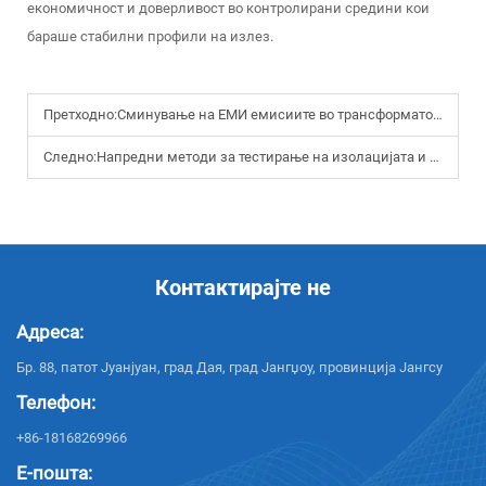
економичност и доверливост во контролирани средини кои
бараше стабилни профили на излез.
Претходно:
Сминување на ЕМИ емисиите во трансформаторските кола со флајбек на висока моќност
Следно:
Напредни методи за тестирање на изолацијата и расеаната индуктивност на вратни трансформатори
Контактирајте не
Адреса:
Бр. 88, патот Јуанјуан, град Дая, град Јангџоу, провинција Јангсу
Телефон:
+86-18168269966
Е-пошта: