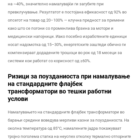
на ~40%, значително намалувајќи ги загубите при
превклучување. Резултатот е постојана ефикасност од 92% во
опсегот на товар од 20–100% — клучна предност за примени
како што се погони со променлива брзина за мотори и
медицински напојници. Иако посебно изработените единици
носат надомотка од 15–30%, енергетските заштеди обично ги
компензираат додадените трошоци во рок од 18 месеци за
системи кои работат со корисност од ≥60%.
Ризици за поузданиоста при намалување
на стандардните флајбек
трансформатори во тешки работни
услови
Намалувањето на стандардните флајбек трансформатори во
барањи средини воведува мерливи казни за поузданиоста. На
околна температура од 85°C, намалените јадра покажуваат
тројно поголема стапка на неуспех отколку термално отпорните