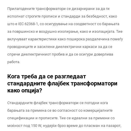
Прилагодените трансформатори се дизајнирани за да ги
исполнат строгите прописи и стандарди за безбедност, како
што е IEC 62368-1, со осигурување на соодветност со барањата
за површинско и воздушно изолирање, како и изолацијата. Тие
вклучуваат карактеристики како поширока раздалечина помеѓу
проводниците и засилени диелектрични каркаси за да се
спречи диелектричниот пробив и да се осигури доверлива
работа.
Кога треба да се разгледаат
стандардните флајбек трансформатори
како опција?
Стандардните флајбек трансформатори се погодни кога
барањата за примена се во согласност со комерцијалните
спецификации и прописите. Тие се идеални за примени со
моќност под 150 W, нудејќи брзо време до пласман на пазарот,