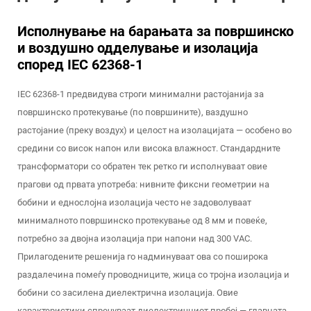
Исполнување на барањата за површинско
и воздушно одделување и изолација
според IEC 62368-1
IEC 62368-1 предвидува строги минимални растојанија за
површинско протекување (по површините), ваздушно
растојание (преку воздух) и целост на изолацијата — особено во
средини со висок напон или висока влажност. Стандардните
трансформатори со обратен тек ретко ги исполнуваат овие
прагови од првата употреба: нивните фиксни геометрии на
бобини и еднослојна изолација често не задоволуваат
минималното површинско протекување од 8 мм и повеќе,
потребно за двојна изолација при напони над 300 VAC.
Прилагодените решенија го надминуваат ова со поширока
раздалечина помеѓу проводниците, жица со тројна изолација и
бобини со засилена диелектрична изолација. Овие
карактеристики спречуваат диелектричниот пробој — главната