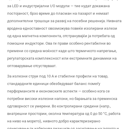
за LED и индустријални I/O модули — тие нудат докажана
постојаност, брзо време до пласман на пазарот и немаат
дополнителни трошоци за развој на посебни решенија. Нивната
вродена едноставност овозможува повеќе изолирани излези
од една магнетна компонента, отстранувајќи ја потребата од
помошни индуктори. Ова ги прави особено рентабилни во
примени со средна моќност каде што термичкото напрегање,
регулаторската комплексност или екстремните динамики на
оптоварување отсуствуваат.
За излезни струи под 10 А и стабилни профили на товар,
стандардните единици обезбедуваат баланс помеѓу
перформансите и економските аспекти — особено кога се
потребни високи излезни напони, но барањата за преминска
одговорност се умерени. Во контролирани средини (напр.,
внатрешни простории, околна температура од 0 до 50 °C, работа
на ниво на морето), нивното добро карактеризирано
однесување ги избегнува ризиците од заситување на јадрото и