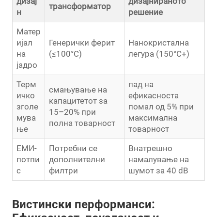
дизај
дизајнираното
трансформатор
н
решение
Матер
ијал
Генерички ферит
Нанокристална
на
(≤100°C)
легура (150°C+)
јадро
Терм
пад на
смањување на
ичко
ефикасноста
капацитетот за
зголе
помал од 5% при
15–20% при
мува
максимална
полна товарност
ње
товарност
ЕМИ-
Потребни се
Внатрешно
потпи
дополнителни
намалување на
с
филтри
шумот за 40 dB
Вистински перформанси: