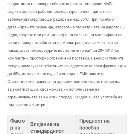
се достапни на пазарот обично користат генерички MnZn
ферити со тесен работен температурен опсег, при што се
забележува мерливо деградирање над 85°C. При посебно
дизајнираните решенија, изборот на геометријата на јадрото (Е-
јадро, торусно или рамнинско) и на класата на материјалот се
врши според потребите за термичко расејување — со што се
намалуваат температурите во „топлите точки“ за 20–40°C кај
компактни, просторно ограничени поставки. Нанокристалните
легури намалуваат губитоците во јадрото на високи фреквенции
до 45%, истовремено нудејќи вградена ЕМИ-заштита.
Стратегиското правење на процепи дополнително потиснува
зајакнатиот шум, овозможувајќи исполнување на
ограничувањата за емисии според FCC дел 15 без употреба на
надворешни филтри.
Факто
Предност на
Влијание на
р на
посебно
стандардниот