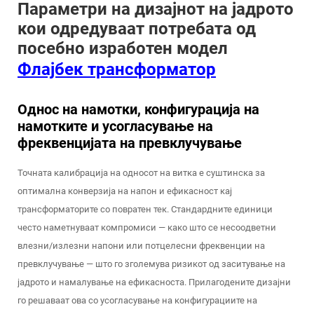
Параметри на дизајнот на јадрото
кои одредуваат потребата од
посебно изработен модел
Флајбек трансформатор
Однос на намотки, конфигурација на
намотките и усогласување на
фреквенцијата на превклучување
Точната калибрација на односот на витка е суштинска за
оптимална конверзија на напон и ефикасност кај
трансформаторите со повратен тек. Стандардните единици
често наметнуваат компромиси — како што се несоодветни
влезни/излезни напони или потцелесни фреквенции на
превклучување — што го зголемува ризикот од заситување на
јадрото и намалување на ефикасноста. Прилагодените дизајни
го решаваат ова со усогласување на конфигурациите на