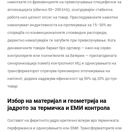
намотките со фреквенциите на превклучување специфични за
апликацијата (обично 50–200 kHz), осигурувајќи стабилна
работа низ целиот опсег на товар. Преследувачките намотки
намалуваат индуктивноста на протекување за 15–30% во
споредба со конвенционалните слоевидни распореди,
директно намалувајќи ги загубите при превклучување. Кога
динамичните товари бараат брз одговор — како кај серво-
контролерите или полнителите за батерии — прилагодената
синхронизација помеѓу контролниот ИЦ и однесувањето на
трансформаторот спречува прекомерно зголемување на
напонот, додека задржува ефикасност од 90% од 20% до пун
товар.
Избор на материјал и геометрија на
јадрото за термичка и ЕМИ контрола
Составот на феритното јадро критично влијае врз термичката
перформанса и однесувањето кон ЕМИ. Трансформаторите кои