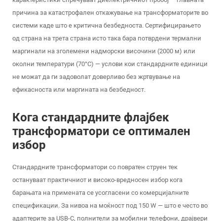
причина за катастрофален откажување на трансформаторите во
системи каде што е критична безбедноста. Сертифицирањето
од страна на трета страна исто така бара потврдени термални
маргинали на зголемени надморски височини (2000 м) или
околни температури (70°C) — услови кои стандардните единици
не можат да ги задоволат доверливо без жртвување на
ефикасноста или маргината на безбедност.
Кога стандардните флајбек
трансформатори се оптимален
избор
Стандардните трансформатори со повратен струен тек
остануваат практичниот и високо-вредносен избор кога
барањата на примената се усогласени со комерцијалните
спецификации. За нивоа на моќност под 150 W — што е често во
адаптерите за USB-C, полнители за мобилни телефони, драјвери