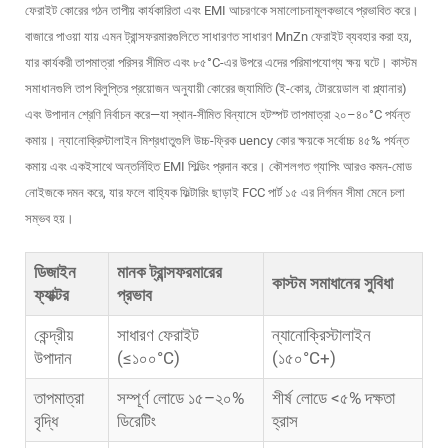
ফেরাইট কোরের গঠন তাপীয় কার্যকারিতা এবং EMI আচরণকে সমালোচনামূলকভাবে প্রভাবিত করে।
বাজারে পাওয়া যায় এমন ট্রান্সফরমারগুলিতে সাধারণত সাধারণ MnZn ফেরাইট ব্যবহার করা হয়,
যার কার্যকরী তাপমাত্রা পরিসর সীমিত এবং ৮৫°C-এর উপরে এদের পরিমাপযোগ্য ক্ষয় ঘটে। কাস্টম
সমাধানগুলি তাপ বিলুপ্তির প্রয়োজন অনুযায়ী কোরের জ্যামিতি (ই-কোর, টোরয়েডাল বা প্ল্যানার)
এবং উপাদান শ্রেণি নির্বাচন করে—যা স্থান-সীমিত বিন্যাসে হটস্পট তাপমাত্রা ২০–৪০°C পর্যন্ত
কমায়। ন্যানোক্রিস্টালাইন মিশ্রধাতুগুলি উচ্চ-ফ্রিক uency কোর ক্ষয়কে সর্বোচ্চ ৪৫% পর্যন্ত
কমায় এবং একইসাথে অন্তর্নিহিত EMI শিল্ডিং প্রদান করে। কৌশলগত গ্যাপিং আরও কমন-মোড
নোইজকে দমন করে, যার ফলে বাহ্যিক ফিল্টারিং ছাড়াই FCC পার্ট ১৫ এর নির্গমন সীমা মেনে চলা
সম্ভব হয়।
ডিজাইন
মানক ট্রান্সফরমারের
কাস্টম সমাধানের সুবিধা
ফ্যাক্টর
প্রভাব
কেন্দ্রীয়
সাধারণ ফেরাইট
ন্যানোক্রিস্টালাইন
উপাদান
(≤১০০°C)
(১৫০°C+)
তাপমাত্রা
সম্পূর্ণ লোডে ১৫–২০%
শীর্ষ লোডে <৫% দক্ষতা
বৃদ্ধি
ডিরেটিং
হ্রাস