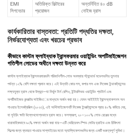
EMI
অতিরিক্ত ফিল্টারের
অন্তর্নিহিত ৪০ dB
সিগনেচার
প্রয়োজন
নোইজ হ্রাস
কার্যকারিতার বাস্তবতা: প্রতিটি পদ্ধতির দক্ষতা,
নির্ভরযোগ্যতা এবং খরচের প্রভাব
কীভাবে কাস্টম ফ্লাইব্যাক ট্রান্সফরমার ওয়াইন্ডিং অপটিমাইজেশন
গতিশীল লোডের অধীনে দক্ষতা উন্নত করে
কাস্টম ফ্লাইব্যাক ট্রান্সফরমারগুলি পরিবর্তনশীল-লোড অবস্থায় স্ট্যান্ডার্ড মডেলগুলির তুলনায়
পর্যন্ত ১২% বেশি দক্ষতা প্রদান করে। এই উন্নতি কোর লস, কপার লস এবং লিকেজ ইন্ডাকট্যান্সের
লক্ষ্যযুক্ত হ্রাস থেকে উদ্ভূত—যা নির্ভুল টার্ন রেশিও, ইন্টারলিভড ওয়াইন্ডিং প্যাটার্ন এবং
অপটিমাইজড কন্ডাক্টর সাইজিংের মাধ্যমে অর্জন করা হয়। যেমন
আইইইই ট্রান্সঅ্যাকশনস অন
পাওয়ার ইলেকট্রনিক্স
(২০২৩), এই অপ্টিমাইজেশনটি লিকেজ ইন্ডাক্ট্যান্সকে প্রায় ৪০% কমিয়ে দেয়,
যা সুইচিং ক্ষতি উল্লেখযোগ্যভাবে হ্রাস করে। ফলস্বরূপ, ২০–১০০% লোড রেঞ্জের মধ্যে
ধারাবাহিকভাবে ৯২% দক্ষতা অর্জন করা যায়—এটি ভেরিয়েবল-স্পিড মোটর ড্রাইভ এবং চিকিৎসা
শিল্পের জন্য ব্যবহৃত পাওয়ার সাপ্লাইয়ের মতো অ্যাপ্লিকেশনগুলির জন্য একটি গুরুত্বপূর্ণ সুবিধা।