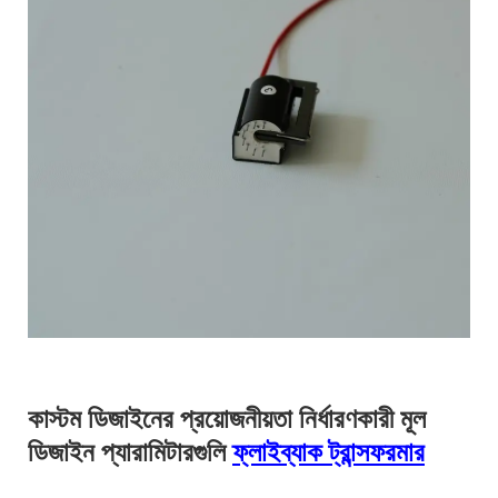
কাস্টম ডিজাইনের প্রয়োজনীয়তা নির্ধারণকারী মূল
ডিজাইন প্যারামিটারগুলি
ফ্লাইব্যাক ট্রান্সফরমার