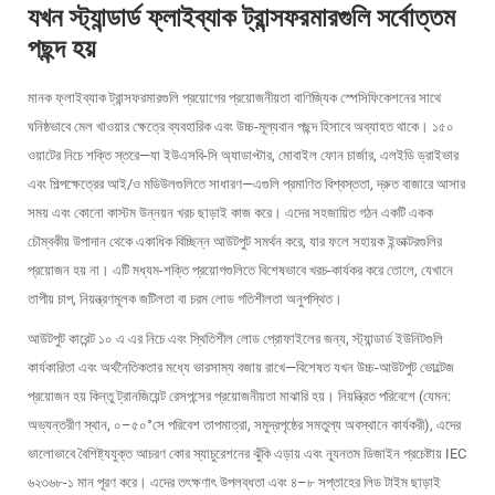
যখন স্ট্যান্ডার্ড ফ্লাইব্যাক ট্রান্সফরমারগুলি সর্বোত্তম
পছন্দ হয়
মানক ফ্লাইব্যাক ট্রান্সফরমারগুলি প্রয়োগের প্রয়োজনীয়তা বাণিজ্যিক স্পেসিফিকেশনের সাথে
ঘনিষ্ঠভাবে মেল খাওয়ার ক্ষেত্রে ব্যবহারিক এবং উচ্চ-মূল্যবান পছন্দ হিসাবে অব্যাহত থাকে। ১৫০
ওয়াটের নিচে শক্তি স্তরে—যা ইউএসবি-সি অ্যাডাপ্টার, মোবাইল ফোন চার্জার, এলইডি ড্রাইভার
এবং শিল্পক্ষেত্রের আই/ও মডিউলগুলিতে সাধারণ—এগুলি প্রমাণিত বিশ্বস্ততা, দ্রুত বাজারে আসার
সময় এবং কোনো কাস্টম উন্নয়ন খরচ ছাড়াই কাজ করে। এদের সহজায়িত গঠন একটি একক
চৌম্বকীয় উপাদান থেকে একাধিক বিচ্ছিন্ন আউটপুট সমর্থন করে, যার ফলে সহায়ক ইন্ডাক্টরগুলির
প্রয়োজন হয় না। এটি মধ্যম-শক্তি প্রয়োগগুলিতে বিশেষভাবে খরচ-কার্যকর করে তোলে, যেখানে
তাপীয় চাপ, নিয়ন্ত্রণমূলক জটিলতা বা চরম লোড গতিশীলতা অনুপস্থিত।
আউটপুট কারেন্ট ১০ এ এর নিচে এবং স্থিতিশীল লোড প্রোফাইলের জন্য, স্ট্যান্ডার্ড ইউনিটগুলি
কার্যকারিতা এবং অর্থনৈতিকতার মধ্যে ভারসাম্য বজায় রাখে—বিশেষত যখন উচ্চ-আউটপুট ভোল্টেজ
প্রয়োজন হয় কিন্তু ট্রানজিয়েন্ট রেসপন্সের প্রয়োজনীয়তা মাঝারি হয়। নিয়ন্ত্রিত পরিবেশে (যেমন:
অভ্যন্তরীণ স্থান, ০–৫০°সে পরিবেশ তাপমাত্রা, সমুদ্রপৃষ্ঠের সমতুল্য অবস্থানে কার্যকরী), এদের
ভালোভাবে বৈশিষ্ট্যযুক্ত আচরণ কোর স্যাচুরেশনের ঝুঁকি এড়ায় এবং ন্যূনতম ডিজাইন প্রচেষ্টায় IEC
৬২৩৬৮-১ মান পূরণ করে। এদের তৎক্ষণাৎ উপলব্ধতা এবং ৪–৮ সপ্তাহের লিড টাইম ছাড়াই