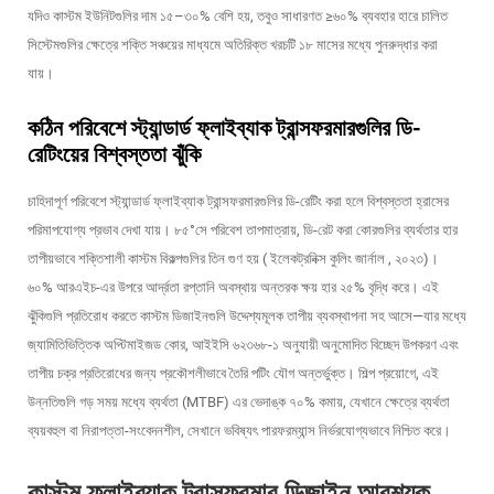
যদিও কাস্টম ইউনিটগুলির দাম ১৫–৩০% বেশি হয়, তবুও সাধারণত ≥৬০% ব্যবহার হারে চালিত
সিস্টেমগুলির ক্ষেত্রে শক্তি সঞ্চয়ের মাধ্যমে অতিরিক্ত খরচটি ১৮ মাসের মধ্যে পুনরুদ্ধার করা
যায়।
কঠিন পরিবেশে স্ট্যান্ডার্ড ফ্লাইব্যাক ট্রান্সফরমারগুলির ডি-
রেটিংয়ের বিশ্বস্ততা ঝুঁকি
চাহিদাপূর্ণ পরিবেশে স্ট্যান্ডার্ড ফ্লাইব্যাক ট্রান্সফরমারগুলির ডি-রেটিং করা হলে বিশ্বস্ততা হ্রাসের
পরিমাপযোগ্য প্রভাব দেখা যায়। ৮৫°সে পরিবেশ তাপমাত্রায়, ডি-রেট করা কোরগুলির ব্যর্থতার হার
তাপীয়ভাবে শক্তিশালী কাস্টম বিকল্পগুলির তিন গুণ হয় (
ইলেকট্রনিক্স কুলিং জার্নাল
, ২০২৩)।
৬০% আরএইচ-এর উপরে আর্দ্রতা রপ্তানি অবস্থায় অন্তরক ক্ষয় হার ২৫% বৃদ্ধি করে। এই
ঝুঁকিগুলি প্রতিরোধ করতে কাস্টম ডিজাইনগুলি উদ্দেশ্যমূলক তাপীয় ব্যবস্থাপনা সহ আসে—যার মধ্যে
জ্যামিতিভিত্তিক অপ্টিমাইজড কোর, আইইসি ৬২৩৬৮-১ অনুযায়ী অনুমোদিত বিচ্ছেদ উপকরণ এবং
তাপীয় চক্র প্রতিরোধের জন্য প্রকৌশলীভাবে তৈরি পটিং যৌগ অন্তর্ভুক্ত। শিল্প প্রয়োগে, এই
উন্নতিগুলি গড় সময় মধ্যে ব্যর্থতা (MTBF) এর ভেদাঙ্ক ৭০% কমায়, যেখানে ক্ষেত্রে ব্যর্থতা
ব্যয়বহুল বা নিরাপত্তা-সংবেদনশীল, সেখানে ভবিষ্যৎ পারফরম্যান্স নির্ভরযোগ্যভাবে নিশ্চিত করে।
কাস্টম ফ্লাইব্যাক ট্রান্সফরমার ডিজাইন আবশ্যক