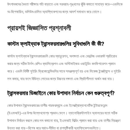
উৎপাদকদের বৈধতা পরীক্ষার গতি বাড়াতে এবং সরবরাহ-শৃঙ্খলের ঝুঁকি কমাতে সাহায্য করে—এগুলিকে
অ-বিশেষায়িত, ভলিউম-চালিত অ্যাপ্লিকেশনের জন্য আদর্শ সমাধান করে তোলে।
প্রায়শই জিজ্ঞাসিত প্রশ্নাবলী
কাস্টম ফ্লাইব্যাক ট্রান্সফরমারগুলির সুবিধাগুলি কী কী?
কাস্টম ফ্লাইব্যাক ট্রান্সফরমারগুলি কোর স্যাচুরেশন, অদক্ষতা এবং ভোল্টেজ ওভারশুট প্রতিরোধ
করার জন্য সঠিক টার্নস রেশিও ক্যালিব্রেশন এবং অপ্টিমাইজড ওয়াইন্ডিং কনফিগারেশন প্রদান
করে। এগুলি নির্দিষ্ট সুইচিং ফ্রিকোয়েন্সিগুলির সাথে সমঞ্জস্যপূর্ণ হয় এবং লিকেজ ইন্ডাক্ট্যান্স ও সুইচিং
লস কমায়, যার ফলে বিভিন্ন লোডের জন্য উচ্চতর দক্ষতা এবং স্থিতিশীলতা অর্জন করা যায়।
ট্রান্সফরমার ডিজাইনে কোর উপাদান নির্বাচন কেন গুরুত্বপূর্ণ?
কোর উপাদান ট্রান্সফরমারের তাপীয় পারফরম্যান্স এবং ইলেক্ট্রোম্যাগনেটিক ইন্টারফেরেন্স
(ইএমআই)-এর উপর উল্লেখযোগ্য প্রভাব ফেলে। ন্যানোক্রিস্টালাইন অ্যালয়ের মতো সঠিক
উপাদান নির্বাচন করলে কোর লস কমানো যায়, ইএমআই শিল্ডিং প্রদান করা যায় এবং তাপীয় নিয়ন্ত্রণ
উন্নত করা যায়—বিশেষ করে স্থান-সীমিত বা চাপসৃষ্টিকারী অ্যাপ্লিকেশনগুলিতে।