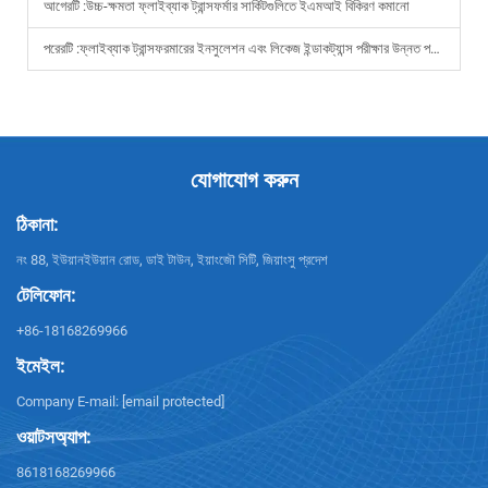
আগেরটি :
উচ্চ-ক্ষমতা ফ্লাইব্যাক ট্রান্সফর্মার সার্কিটগুলিতে ইএমআই বিকিরণ কমানো
পরেরটি :
ফ্লাইব্যাক ট্রান্সফরমারের ইনসুলেশন এবং লিকেজ ইন্ডাকট্যান্স পরীক্ষার উন্নত পদ্ধতি
যোগাযোগ করুন
ঠিকানা:
নং 88, ইউয়ানইউয়ান রোড, ডাই টাউন, ইয়াংজৌ সিটি, জিয়াংসু প্রদেশ
টেলিফোন:
+86-18168269966
ইমেইল:
Company E-mail:
[email protected]
ওয়াটসঅ্যাপ:
8618168269966