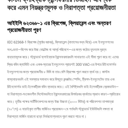
করে এমন নিয়ন্ত্রণমূলক ও নিরাপত্তা প্রয়োজনীয়তা
আইইসি ৬২৩৬৮-১ এর ক্রিপেজ, ক্লিয়ারেন্স এবং অন্তরণ
প্রয়োজনীয়তা পূরণ
IEC 62368-1 ক্রিপেজ (পৃষ্ঠের বরাবর), ক্লিয়ারেন্স (বাতাসের মধ্য দিয়ে) এবং ইনসুলেশনের
অখণ্ডতা—বিশেষ করে উচ্চ ভোল্টেজ বা আর্দ্র পরিবেশে—এর জন্য কঠোর ন্যূনতম দূরত্ব
বাধ্যতামূলক করে। স্ট্যান্ডার্ড ফ্লাইব্যাক ট্রান্সফরমারগুলি সাধারণত এই সীমা পূরণ করে না: এদের
স্থির ববিন জ্যামিতি এবং একক-স্তরের ইনসুলেশন প্রায়শই 300 VAC-এর উপরে রিইনফোর্সড
ইনসুলেশনের জন্য প্রয়োজনীয় ৮ মিমি বা তার বেশি ক্রিপেজ পূরণ করতে ব্যর্থ হয়। কাস্টম
বাস্তবায়নগুলি এই সমস্যার সমাধান করে বিস্তৃত কন্ডাক্টর স্পেসিং, ট্রিপল-ইনসুলেটেড তার এবং
রিইনফোর্সড ডাই-ইলেকট্রিক ববিন ব্যবহার করে। এই বৈশিষ্ট্যগুলি ডাই-ইলেকট্রিক ব্রেকডাউন—
যা নিরাপত্তা-সংবেদনশীল সিস্টেমগুলিতে ট্রান্সফরমারের বিপর্যয়কর ব্যর্থতার প্রধান কারণ—প্রতিরোধ
করে। তৃতীয় পক্ষের সার্টিফিকেশনের জন্য উচ্চ উচ্চতা (২০০০ মিটার) বা পরিবেশগত তাপমাত্রা
(৭০°সে) এ যাচাইকৃত তাপীয় মার্জিনও প্রয়োজন—যে শর্তগুলি স্ট্যান্ডার্ড ইউনিটগুলি দক্ষতা বা
নিরাপত্তা মার্জিন হারানো ছাড়া নির্ভরযোগ্যভাবে পূরণ করতে পারে না।