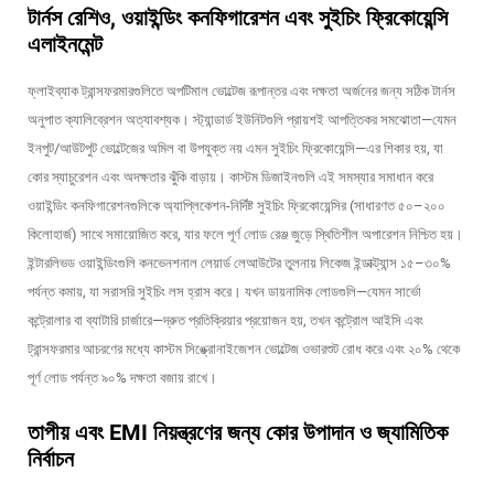
টার্নস রেশিও, ওয়াইন্ডিং কনফিগারেশন এবং সুইচিং ফ্রিকোয়েন্সি
এলাইনমেন্ট
ফ্লাইব্যাক ট্রান্সফরমারগুলিতে অপটিমাল ভোল্টেজ রূপান্তর এবং দক্ষতা অর্জনের জন্য সঠিক টার্নস
অনুপাত ক্যালিব্রেশন অত্যাবশ্যক। স্ট্যান্ডার্ড ইউনিটগুলি প্রায়শই আপত্তিকর সমঝোতা—যেমন
ইনপুট/আউটপুট ভোল্টেজের অমিল বা উপযুক্ত নয় এমন সুইচিং ফ্রিকোয়েন্সি—এর শিকার হয়, যা
কোর স্যাচুরেশন এবং অদক্ষতার ঝুঁকি বাড়ায়। কাস্টম ডিজাইনগুলি এই সমস্যার সমাধান করে
ওয়াইন্ডিং কনফিগারেশনগুলিকে অ্যাপ্লিকেশন-নির্দিষ্ট সুইচিং ফ্রিকোয়েন্সির (সাধারণত ৫০–২০০
কিলোহার্জ) সাথে সমায়োজিত করে, যার ফলে পূর্ণ লোড রেঞ্জ জুড়ে স্থিতিশীল অপারেশন নিশ্চিত হয়।
ইন্টারলিভড ওয়াইন্ডিংগুলি কনভেনশনাল লেয়ার্ড লেআউটের তুলনায় লিকেজ ইন্ডাক্ট্যান্স ১৫–৩০%
পর্যন্ত কমায়, যা সরাসরি সুইচিং লস হ্রাস করে। যখন ডায়নামিক লোডগুলি—যেমন সার্ভো
কন্ট্রোলার বা ব্যাটারি চার্জারে—দ্রুত প্রতিক্রিয়ার প্রয়োজন হয়, তখন কন্ট্রোল আইসি এবং
ট্রান্সফরমার আচরণের মধ্যে কাস্টম সিঙ্ক্রোনাইজেশন ভোল্টেজ ওভারশুট রোধ করে এবং ২০% থেকে
পূর্ণ লোড পর্যন্ত ৯০% দক্ষতা বজায় রাখে।
তাপীয় এবং EMI নিয়ন্ত্রণের জন্য কোর উপাদান ও জ্যামিতিক
নির্বাচন