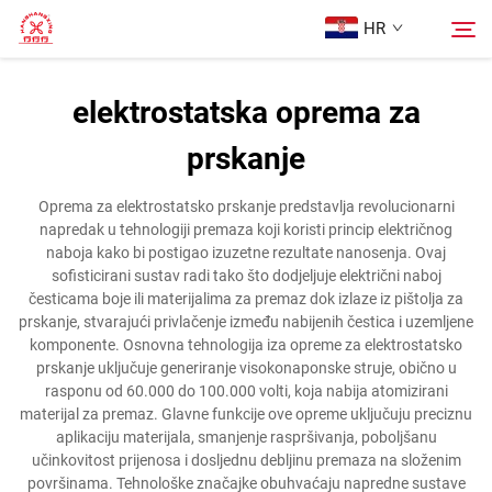
HR
elektrostatska oprema za
Početna Stranica
prskanje
Pretraži
Proizvodi
Oprema za elektrostatsko prskanje predstavlja revolucionarni
napredak u tehnologiji premaza koji koristi princip električnog
naboja kako bi postigao izuzetne rezultate nanosenja. Ovaj
Više o nama
sofisticirani sustav radi tako što dodjeljuje električni naboj
česticama boje ili materijalima za premaz dok izlaze iz pištolja za
prskanje, stvarajući privlačenje između nabijenih čestica i uzemljene
Slučajevi
komponente. Osnovna tehnologija iza opreme za elektrostatsko
prskanje uključuje generiranje visokonaponske struje, obično u
rasponu od 60.000 do 100.000 volti, koja nabija atomizirani
Kontaktirajte Nas
materijal za premaz. Glavne funkcije ove opreme uključuju preciznu
aplikaciju materijala, smanjenje raspršivanja, poboljšanu
učinkovitost prijenosa i dosljednu debljinu premaza na složenim
površinama. Tehnološke značajke obuhvaćaju napredne sustave