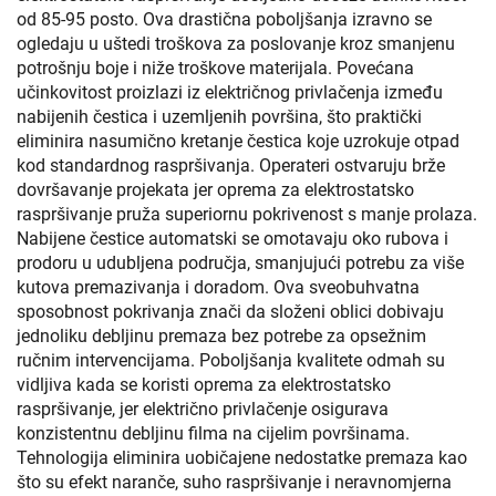
od 85-95 posto. Ova drastična poboljšanja izravno se
ogledaju u uštedi troškova za poslovanje kroz smanjenu
potrošnju boje i niže troškove materijala. Povećana
učinkovitost proizlazi iz električnog privlačenja između
nabijenih čestica i uzemljenih površina, što praktički
eliminira nasumično kretanje čestica koje uzrokuje otpad
kod standardnog raspršivanja. Operateri ostvaruju brže
dovršavanje projekata jer oprema za elektrostatsko
raspršivanje pruža superiornu pokrivenost s manje prolaza.
Nabijene čestice automatski se omotavaju oko rubova i
prodoru u udubljena područja, smanjujući potrebu za više
kutova premazivanja i doradom. Ova sveobuhvatna
sposobnost pokrivanja znači da složeni oblici dobivaju
jednoliku debljinu premaza bez potrebe za opsežnim
ručnim intervencijama. Poboljšanja kvalitete odmah su
vidljiva kada se koristi oprema za elektrostatsko
raspršivanje, jer električno privlačenje osigurava
konzistentnu debljinu filma na cijelim površinama.
Tehnologija eliminira uobičajene nedostatke premaza kao
što su efekt naranče, suho raspršivanje i neravnomjerna