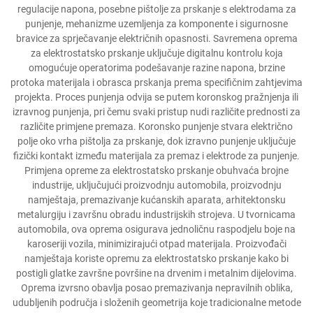
regulacije napona, posebne pištolje za prskanje s elektrodama za
punjenje, mehanizme uzemljenja za komponente i sigurnosne
bravice za sprječavanje električnih opasnosti. Savremena oprema
za elektrostatsko prskanje uključuje digitalnu kontrolu koja
omogućuje operatorima podešavanje razine napona, brzine
protoka materijala i obrasca prskanja prema specifičnim zahtjevima
projekta. Proces punjenja odvija se putem koronskog pražnjenja ili
izravnog punjenja, pri čemu svaki pristup nudi različite prednosti za
različite primjene premaza. Koronsko punjenje stvara električno
polje oko vrha pištolja za prskanje, dok izravno punjenje uključuje
fizički kontakt između materijala za premaz i elektrode za punjenje.
Primjena opreme za elektrostatsko prskanje obuhvaća brojne
industrije, uključujući proizvodnju automobila, proizvodnju
namještaja, premazivanje kućanskih aparata, arhitektonsku
metalurgiju i završnu obradu industrijskih strojeva. U tvornicama
automobila, ova oprema osigurava jednoličnu raspodjelu boje na
karoseriji vozila, minimizirajući otpad materijala. Proizvođači
namještaja koriste opremu za elektrostatsko prskanje kako bi
postigli glatke završne površine na drvenim i metalnim dijelovima.
Oprema izvrsno obavlja posao premazivanja nepravilnih oblika,
udubljenih područja i složenih geometrija koje tradicionalne metode