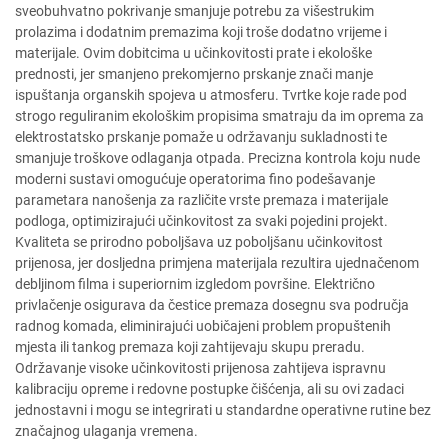
sveobuhvatno pokrivanje smanjuje potrebu za višestrukim
prolazima i dodatnim premazima koji troše dodatno vrijeme i
materijale. Ovim dobitcima u učinkovitosti prate i ekološke
prednosti, jer smanjeno prekomjerno prskanje znači manje
ispuštanja organskih spojeva u atmosferu. Tvrtke koje rade pod
strogo reguliranim ekološkim propisima smatraju da im oprema za
elektrostatsko prskanje pomaže u održavanju sukladnosti te
smanjuje troškove odlaganja otpada. Precizna kontrola koju nude
moderni sustavi omogućuje operatorima fino podešavanje
parametara nanošenja za različite vrste premaza i materijale
podloga, optimizirajući učinkovitost za svaki pojedini projekt.
Kvaliteta se prirodno poboljšava uz poboljšanu učinkovitost
prijenosa, jer dosljedna primjena materijala rezultira ujednačenom
debljinom filma i superiornim izgledom površine. Električno
privlačenje osigurava da čestice premaza dosegnu sva područja
radnog komada, eliminirajući uobičajeni problem propuštenih
mjesta ili tankog premaza koji zahtijevaju skupu preradu.
Održavanje visoke učinkovitosti prijenosa zahtijeva ispravnu
kalibraciju opreme i redovne postupke čišćenja, ali su ovi zadaci
jednostavni i mogu se integrirati u standardne operativne rutine bez
značajnog ulaganja vremena.