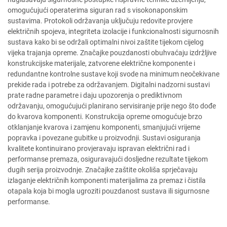
omogućujući operaterima siguran rad s visokonaponskim
sustavima. Protokoli održavanja uključuju redovite provjere
električnih spojeva, integriteta izolacije i funkcionalnosti sigurnosnih
sustava kako bi se održali optimalni nivoi zaštite tijekom cijelog
vijeka trajanja opreme. Značajke pouzdanosti obuhvaćaju izdržljive
konstrukcijske materijale, zatvorene električne komponente i
redundantne kontrolne sustave koji svode na minimum neočekivane
prekide rada i potrebe za održavanjem. Digitalni nadzorni sustavi
prate radne parametre i daju upozorenja o prediktivnom
održavanju, omogućujući planirano servisiranje prije nego što dođe
do kvarova komponenti. Konstrukcija opreme omogućuje brzo
otklanjanje kvarova i zamjenu komponenti, smanjujući vrijeme
popravka i povezane gubitke u proizvodnji. Sustavi osiguranja
kvalitete kontinuirano provjeravaju ispravan električni rad i
performanse premaza, osiguravajući dosljedne rezultate tijekom
dugih serija proizvodnje. Značajke zaštite okoliša sprječavaju
izlaganje električnih komponenti materijalima za premaz i čistila
otapala koja bi mogla ugroziti pouzdanost sustava ili sigurnosne
performanse.