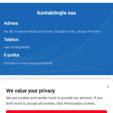
Kontaktirajte nas
Adresa:
No. 88, Yuanyuan Road, Dayi Town, Yangzhou City, Jiangsu Province
Telefon:
+86-18168269966
E-pošta:
Company E-mail:
[email protected]
We value your privacy
Autorska prava © 2025 Yangzhou Sanxing Technology CO.,LTD. Sva prava
We use cookies and similar tools to provide our services. If you
pridržana. -
Politika privatnosti
don't want to accept all cookies, click Personalize cookies.