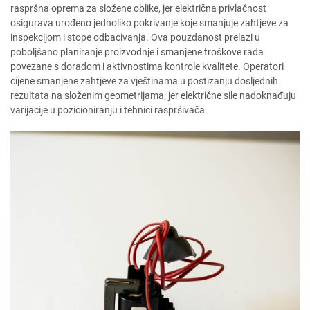
raspršna oprema za složene oblike, jer električna privlačnost
osigurava urođeno jednoliko pokrivanje koje smanjuje zahtjeve za
inspekcijom i stope odbacivanja. Ova pouzdanost prelazi u
poboljšano planiranje proizvodnje i smanjene troškove rada
povezane s doradom i aktivnostima kontrole kvalitete. Operatori
cijene smanjene zahtjeve za vještinama u postizanju dosljednih
rezultata na složenim geometrijama, jer električne sile nadoknađuju
varijacije u pozicioniranju i tehnici raspršivača.