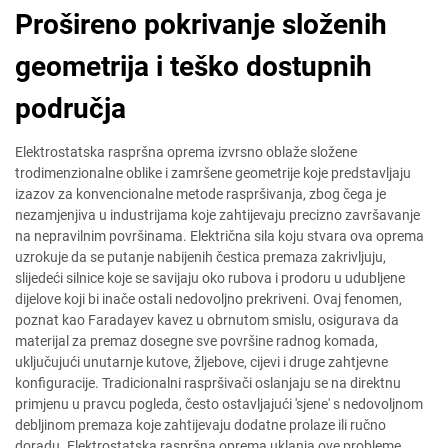
Prošireno pokrivanje složenih
geometrija i teško dostupnih
područja
Elektrostatska raspršna oprema izvrsno oblaže složene
trodimenzionalne oblike i zamršene geometrije koje predstavljaju
izazov za konvencionalne metode raspršivanja, zbog čega je
nezamjenjiva u industrijama koje zahtijevaju precizno završavanje
na nepravilnim površinama. Električna sila koju stvara ova oprema
uzrokuje da se putanje nabijenih čestica premaza zakrivljuju,
slijedeći silnice koje se savijaju oko rubova i prodoru u udubljene
dijelove koji bi inače ostali nedovoljno prekriveni. Ovaj fenomen,
poznat kao Faradayev kavez u obrnutom smislu, osigurava da
materijal za premaz dosegne sve površine radnog komada,
uključujući unutarnje kutove, žljebove, cijevi i druge zahtjevne
konfiguracije. Tradicionalni raspršivači oslanjaju se na direktnu
primjenu u pravcu pogleda, često ostavljajući 'sjene' s nedovoljnom
debljinom premaza koje zahtijevaju dodatne prolaze ili ručno
doradu. Elektrostatska raspršna oprema uklanja ove probleme