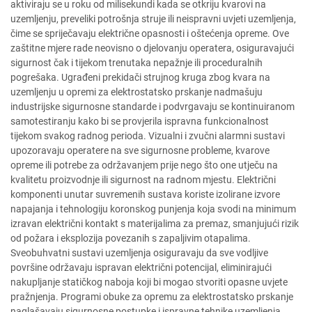
aktiviraju se u roku od milisekundi kada se otkriju kvarovi na
uzemljenju, preveliki potrošnja struje ili neispravni uvjeti uzemljenja,
čime se spriječavaju električne opasnosti i oštećenja opreme. Ove
zaštitne mjere rade neovisno o djelovanju operatera, osiguravajući
sigurnost čak i tijekom trenutaka nepažnje ili proceduralnih
pogrešaka. Ugrađeni prekidači strujnog kruga zbog kvara na
uzemljenju u opremi za elektrostatsko prskanje nadmašuju
industrijske sigurnosne standarde i podvrgavaju se kontinuiranom
samotestiranju kako bi se provjerila ispravna funkcionalnost
tijekom svakog radnog perioda. Vizualni i zvučni alarmni sustavi
upozoravaju operatere na sve sigurnosne probleme, kvarove
opreme ili potrebe za održavanjem prije nego što one utječu na
kvalitetu proizvodnje ili sigurnost na radnom mjestu. Električni
komponenti unutar suvremenih sustava koriste izolirane izvore
napajanja i tehnologiju koronskog punjenja koja svodi na minimum
izravan električni kontakt s materijalima za premaz, smanjujući rizik
od požara i eksplozija povezanih s zapaljivim otapalima.
Sveobuhvatni sustavi uzemljenja osiguravaju da sve vodljive
površine održavaju ispravan električni potencijal, eliminirajući
nakupljanje statičkog naboja koji bi mogao stvoriti opasne uvjete
pražnjenja. Programi obuke za opremu za elektrostatsko prskanje
naglašavaju sigurnosne postupke i ispravne tehnike uzemljenja,