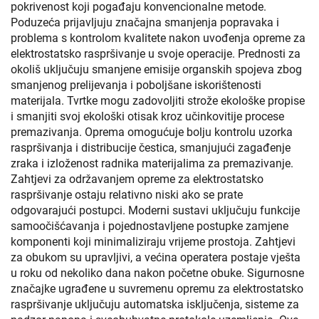
pokrivenost koji pogađaju konvencionalne metode.
Poduzeća prijavljuju značajna smanjenja popravaka i
problema s kontrolom kvalitete nakon uvođenja opreme za
elektrostatsko raspršivanje u svoje operacije. Prednosti za
okoliš uključuju smanjene emisije organskih spojeva zbog
smanjenog prelijevanja i poboljšane iskorištenosti
materijala. Tvrtke mogu zadovoljiti strože ekološke propise
i smanjiti svoj ekološki otisak kroz učinkovitije procese
premazivanja. Oprema omogućuje bolju kontrolu uzorka
raspršivanja i distribucije čestica, smanjujući zagađenje
zraka i izloženost radnika materijalima za premazivanje.
Zahtjevi za održavanjem opreme za elektrostatsko
raspršivanje ostaju relativno niski ako se prate
odgovarajući postupci. Moderni sustavi uključuju funkcije
samoočišćavanja i pojednostavljene postupke zamjene
komponenti koji minimaliziraju vrijeme prostoja. Zahtjevi
za obukom su upravljivi, a većina operatera postaje vješta
u roku od nekoliko dana nakon početne obuke. Sigurnosne
značajke ugrađene u suvremenu opremu za elektrostatsko
raspršivanje uključuju automatska isključenja, sisteme za