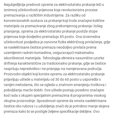
Najubjedljivija prednost opreme za elektrostatsko prskanje leži u
iznimnoj učinkovitosti prijenosa koja revolucionizira procese
premazivanja u različitim industrijama. Za razliku od
konvencionalnih sustava za prskanje koji troše značajne količine
materijala za premazivanje zbog prekomjernog prskanja i lošeg
prianjanja, oprema za elektrostatsko prskanje postiže stope
prijenosa koje dosljedno premašuju 85 posto. Ova izvanredna
učinkovitost posljedica je osnovne fizike električnog privlačenja, gdje
se naelektrisane čestice premaza neodoljivo privlače prema
uzemljenim radnim komadima, osiguravajući maksimalnu
iskorištenost materijala. Tehnologija eliminira nasumične uzorke
driftenja karakteristične za tradicionalno prskanje, gdje se čestice
raspršuju nepredvidivo i ne prianjaju na namjeravana područja.
Proizvodni objekti koji koriste opremu za elektrostatsko prskanje
prijavljuju uštede u materijalu od 30 do 60 posto u usporedbi s
ranijim metodama, što se ogleda u znatnom smanjenju troškova i
poboljšanju marže dobiti. Ove uštede postaju posebno značajne
kod rada s skupim specijalnim premazima ili programima visokog
obujma proizvodnje. Sposobnost opreme da omota naelektrisane
čestice oko rubova i u udubljenja znači da je potrebno manje slojeva
premaza kako bi se postigle željene specifikacije debljine. Ovo