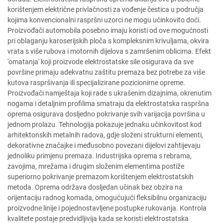
korištenjem električne privlačnosti za vođenje čestica u područja
kojima konvencionalni raspršni uzorci ne mogu učinkovito doći.
Proizvođači automobila posebno imaju koristi od ove mogućnosti
pri oblaganju karoserijskih ploča s kompleksnim krivuljama, okvira
vrata s više rubova i motornih dijelova s zamršenim oblicima. Efekt
'omatanja' koji proizvode elektrostatske sile osigurava da sve
površine primaju adekvatnu zaštitu premaza bez potrebe za više
kutova raspršivanja ili specijalizirane pozicionirne opreme.
Proizvođači namještaja koji rade s ukrašenim dizajnima, okrenutim
nogama i detaljnim profilima smatraju da elektrostatska raspršna
oprema osigurava dosljedno pokrivanje svih varijacija površina u
jednom prolazu. Tehnologija pokazuje jednaku učinkovitost kod
arhitektonskih metalnih radova, gdje složeni strukturni elementi,
dekorativne značajke i međusobno povezani dijelovi zahtijevaju
jednoliku primjenu premaza. Industrijska oprema s rebrama,
zavojima, mrežama i drugim složenim elementima postiže
superiorno pokrivanje premazom korištenjem elektrostatskih
metoda. Oprema održava dosljedan učinak bez obzira na
orijentaciju radnog komada, omogućujući fleksibilnu organizaciju
proizvodne linije i pojednostavljene postupke rukovanja. Kontrola
kvalitete postaje predvidljivija kada se koristi elektrostatska