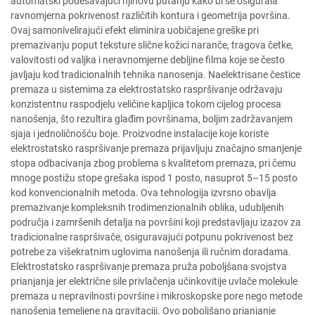
automatski podešavajući njihovu putanju kako bi se osigurala
ravnomjerna pokrivenost različitih kontura i geometrija površina.
Ovaj samonivelirajući efekt eliminira uobičajene greške pri
premazivanju poput teksture slične kožici naranče, tragova četke,
valovitosti od valjka i neravnomjerne debljine filma koje se često
javljaju kod tradicionalnih tehnika nanosenja. Naelektrisane čestice
premaza u sistemima za elektrostatsko raspršivanje održavaju
konzistentnu raspodjelu veličine kapljica tokom cijelog procesa
nanošenja, što rezultira glađim površinama, boljim zadržavanjem
sjaja i jednoličnošću boje. Proizvodne instalacije koje koriste
elektrostatsko raspršivanje premaza prijavljuju značajno smanjenje
stopa odbacivanja zbog problema s kvalitetom premaza, pri čemu
mnoge postižu stope grešaka ispod 1 posto, nasuprot 5–15 posto
kod konvencionalnih metoda. Ova tehnologija izvrsno obavlja
premazivanje kompleksnih trodimenzionalnih oblika, udubljenih
područja i zamršenih detalja na površini koji predstavljaju izazov za
tradicionalne raspršivače, osiguravajući potpunu pokrivenost bez
potrebe za višekratnim uglovima nanošenja ili ručnim doradama.
Elektrostatsko raspršivanje premaza pruža poboljšana svojstva
prianjanja jer električne sile privlačenja učinkovitije uvlače molekule
premaza u nepravilnosti površine i mikroskopske pore nego metode
nanošenja temeljene na gravitaciji. Ovo poboljšano prianjanje