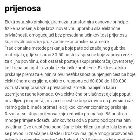
prijenosa
Elektrostatsko prskanje premaza transformira osnovne principe
fizike nanošenja boje kroz inovativnu uporabu sila električne
privlačnosti, omogućujući bez presedana učinkovitost prijenosa
koja revolucionizira proizvodne ekonomske parametre.
Tradicionalne metode prskanja boje pate od značajnog gubitka
materijala, gdje se samo 30-50 posto raspršene boje zapravo veže
za ciljnu površinu, dok ostatak postaje skupi prekoračaj (overspray)
koji treba odlagati i uzrokuje ekološke probleme. Elektrostatsko
prskanje premaza eliminira ovu neefikasnost punjenjem čestica boje
električnom energijom, obično u rasponu od 60.000 do 100.000
volti, stvarajući snažnu privlačnost između nabijenih kapi i
uzemljene radne komade. Ova električna privlačnost djeluje poput
nevidljivog magneta, privlačeći čestice boje izravno na površinu čak
i tamo gdje bi inače promašile cilj kod konvencionalnog prskanja.
Rezultat su stopa prijenosa koje redovito premašuju 85 posto, a
mnoge primjene dosežu učinkovitost od 95 posto pod optimalnim
uvjetima. Ovo drastično poboljšanje iskorištenja materijala izravno
se prevodi u značajne uštede u troškovima, gdje mnogi proizvođači