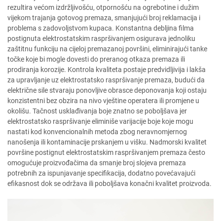
rezultira većom izdržljivošću, otpornošću na ogrebotine i dužim
vijekom trajanja gotovog premaza, smanjujući broj reklamacija i
problema s zadovoljstvom kupaca. Konstantna debljina filma
postignuta elektrostatskim raspršivanjem osigurava jednoliku
zaštitnu funkciju na cijeloj premazanoj površini, eliminirajući tanke
točke koje bi mogle dovesti do preranog otkaza premaza ili
prodiranja korozije. Kontrola kvaliteta postaje predvidljivija i lakša
za upravljanje uz elektrostatsko raspršivanje premaza, budući da
električne sile stvaraju ponovljive obrasce deponovanja koji ostaju
konzistentni bez obzira na nivo vještine operatera ili promjene u
okolišu. Tačnost usklađivanja boje znatno se poboljšava jer
elektrostatsko raspršivanje eliminiše varijacije boje koje mogu
nastati kod konvencionalnih metoda zbog neravnomjernog
nanošenja ili kontaminacije prskanjem u višku. Nadmorski kvalitet
površine postignut elektrostatskim raspršivanjem premaza često
omogućuje proizvođačima da smanje broj slojeva premaza
potrebnih za ispunjavanje specifikacija, dodatno povećavajući
efikasnost dok se održava ili poboljšava konačni kvalitet proizvoda.