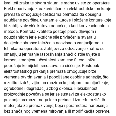
kvaliteti zraka te stvara sigurnije radne uvjete za operatere.
Efekt opasivanja karakterističan za elektrostatsko prskanje
premaza omogućuje česticama premaza da dosegnu
udubljene površine, unutarnje kutove i složene konture koje
bi zahtijevale više kutova nanošenja kod konvencionalnih
metoda. Kontrola kvalitete postaje predvidljivijom i
pouzdanijom jer električne sile privlačenja stvaraju
dosljedne obrasce taloženja neovisno o varijacijama u
tehnikama operatora. Zahtjevi za održavanje znatno se
smanjuju jer manje raspršivanja znači čistije uvjete u
komori, smanjenu učestalost zamjene filtera i nižu
potrošnju kemijskih sredstava za čišćenje. Postupak
elektrostatskog prskanja premaza omogućuje brže
vremena otvrdnjavanja i poboljšane osobine adhezije, što
rezultira izdržljivijim premazima koji otporni na oljuštenje,
ogrebotine i degradaciju zbog okoliša. Fleksibilnost
proizvodnje povećava se jer se sustavi za elektrostatsko
prskanje premaza mogu lako prebaciti između različitih
materijala za premazivanje, boja i parametara nanošenja
bez značajnog vremena mirovanja ili modifikacija opreme.