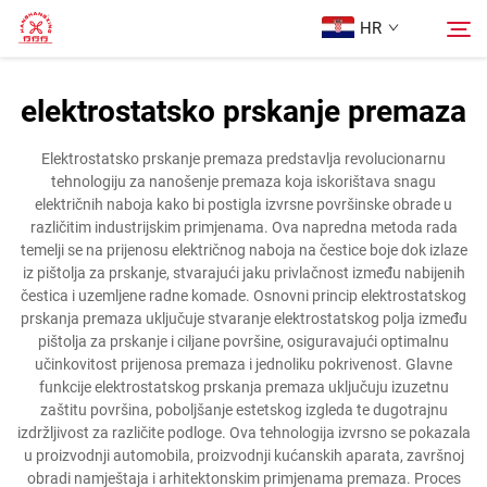
HR
elektrostatsko prskanje premaza
Početna Stranica
Pretraži
Elektrostatsko prskanje premaza predstavlja revolucionarnu
tehnologiju za nanošenje premaza koja iskorištava snagu
Proizvodi
električnih naboja kako bi postigla izvrsne površinske obrade u
različitim industrijskim primjenama. Ova napredna metoda rada
temelji se na prijenosu električnog naboja na čestice boje dok izlaze
Više o nama
iz pištolja za prskanje, stvarajući jaku privlačnost između nabijenih
čestica i uzemljene radne komade. Osnovni princip elektrostatskog
prskanja premaza uključuje stvaranje elektrostatskog polja između
Slučajevi
pištolja za prskanje i ciljane površine, osiguravajući optimalnu
učinkovitost prijenosa premaza i jednoliku pokrivenost. Glavne
funkcije elektrostatskog prskanja premaza uključuju izuzetnu
Kontaktirajte Nas
zaštitu površina, poboljšanje estetskog izgleda te dugotrajnu
izdržljivost za različite podloge. Ova tehnologija izvrsno se pokazala
u proizvodnji automobila, proizvodnji kućanskih aparata, završnoj
obradi namještaja i arhitektonskim primjenama premaza. Proces