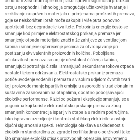
osobnom zaštitnom opremom, iako ispravni sigurnosni protokoli
ostaju neophodni. Tehnologija omogućuje učinkovitije hvatanje i
recikliranje raspršenih materijala u primjenama praškastih premaza,
gdje se neiskorišteni prah može sakupiti i više puta ponovno
upotrijebiti bez degradacije kvalitete. Potrošnja energije često se
smanjuje kod primjene elektrostatskog prskanja premaza jer
smanjenje otpada materijala znači niže zahtjeve za ventilacijom
kabina i smanjene opterećenje pećnica za otvrdnjavanje pri
postizanju ekvivalentnih proizvodnih količina. Poboljšana
učinkovitost premaza smanjuje učestalost čišćenja kabina,
smanjujući potrošnju čistila i smanjujući sekundarne tokove otpada
nastale tijekom održavanja. Elektrostatsko prskanje premaza
potiče uvođenje vodenih i premaza s visokim udjelom čvrstih tvari
koji proizvode manje isparljivih emisija u usporedbi s tradicionalnim
sustavima zasnovanim na otapalima, dodatno poboljšavajući
ekološke performanse. Rizici od požara i eksplozije smanjuju se u
pogonima koji koriste elektrostatsko prskanje premaza zbog
smanjenih koncentracija isparljivih otapala u radnim područjima,
iako ispravno uzemljenje i kontrola statičkog elektriciteta ostaju
ključni sigurnosni aspekti. Tehnologija olakšava usklađenost s
ekološkim standardima za zgrade i certifikatima o održivosti tako
što smanjuje ekološki otisak proizvodnih operacija, istovremeno