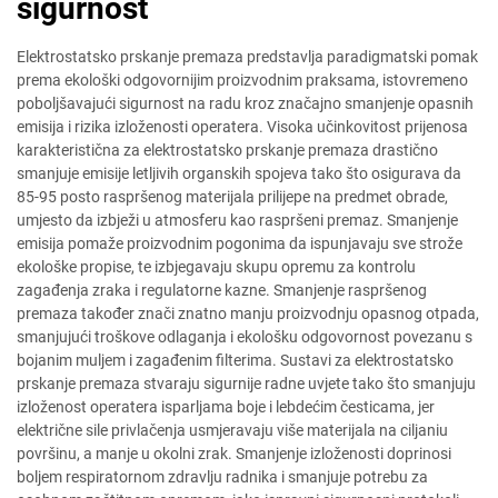
sigurnost
Elektrostatsko prskanje premaza predstavlja paradigmatski pomak
prema ekološki odgovornijim proizvodnim praksama, istovremeno
poboljšavajući sigurnost na radu kroz značajno smanjenje opasnih
emisija i rizika izloženosti operatera. Visoka učinkovitost prijenosa
karakteristična za elektrostatsko prskanje premaza drastično
smanjuje emisije letljivih organskih spojeva tako što osigurava da
85-95 posto raspršenog materijala prilijepe na predmet obrade,
umjesto da izbježi u atmosferu kao raspršeni premaz. Smanjenje
emisija pomaže proizvodnim pogonima da ispunjavaju sve strože
ekološke propise, te izbjegavaju skupu opremu za kontrolu
zagađenja zraka i regulatorne kazne. Smanjenje raspršenog
premaza također znači znatno manju proizvodnju opasnog otpada,
smanjujući troškove odlaganja i ekološku odgovornost povezanu s
bojanim muljem i zagađenim filterima. Sustavi za elektrostatsko
prskanje premaza stvaraju sigurnije radne uvjete tako što smanjuju
izloženost operatera isparljama boje i lebdećim česticama, jer
električne sile privlačenja usmjeravaju više materijala na ciljaniu
površinu, a manje u okolni zrak. Smanjenje izloženosti doprinosi
boljem respiratornom zdravlju radnika i smanjuje potrebu za