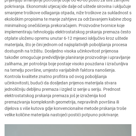
prijavljuju smanjenje potrošnje boje od 40-60 posto za iste zahtjeve
pokrivanja. Ekonomski utjecaj ide dalje od uštede sirovina i uključuje
smanjene troškove odlaganja otpada, niže troškove za sukladnost s
ekološkim propisima te manje zahtjeve za održavanjem kabine zbog
minimalnog onečišćenja prekoračajem. Proizvodne tvornice koje
implementiraju tehnologiju elektrostatskog prskanja premaza često
otplate uloženu opremu unutar 6-12 mjeseci isključivo kroz uštede
materijala, što je čini jednom od najisplativijih poboljšanja procesa
dostupnih na tržištu. Dosljedno visoka učinkovitost prijenosa
također omogućuje predvidljivije planiranje proizvodnje i upravljanje
zalihama, jer potrošnja boje postaje visoko pouzdana i izračunljiva
na temelju površine, umjesto varijabilnih faktora nanošenja.
Kontrola kvalitete znatno profitira od ovog poboljšanja
učinkovitosti, budući da dosljedan prijenos materijala stvara
jednoličniju debljinu premaza i izgled iz serije u seriju. Prednost
elektrostatskog prskanja premaza još je izraženija kod
premazivanja kompleksnih geometrija, nepravilnih površina ili
dijelova s više kutova gdje konvencionalne metode prskanja troše
velike količine materijala nastojeći postići potpuno pokrivanje.