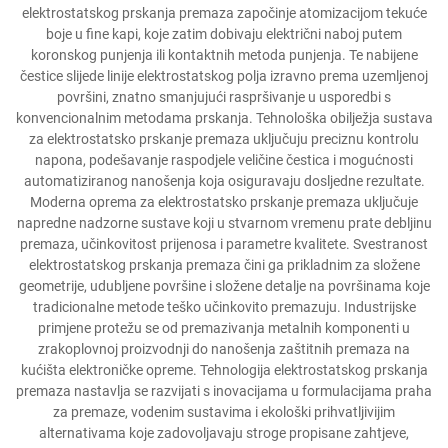
elektrostatskog prskanja premaza započinje atomizacijom tekuće
boje u fine kapi, koje zatim dobivaju električni naboj putem
koronskog punjenja ili kontaktnih metoda punjenja. Te nabijene
čestice slijede linije elektrostatskog polja izravno prema uzemljenoj
površini, znatno smanjujući raspršivanje u usporedbi s
konvencionalnim metodama prskanja. Tehnološka obilježja sustava
za elektrostatsko prskanje premaza uključuju preciznu kontrolu
napona, podešavanje raspodjele veličine čestica i mogućnosti
automatiziranog nanošenja koja osiguravaju dosljedne rezultate.
Moderna oprema za elektrostatsko prskanje premaza uključuje
napredne nadzorne sustave koji u stvarnom vremenu prate debljinu
premaza, učinkovitost prijenosa i parametre kvalitete. Svestranost
elektrostatskog prskanja premaza čini ga prikladnim za složene
geometrije, udubljene površine i složene detalje na površinama koje
tradicionalne metode teško učinkovito premazuju. Industrijske
primjene protežu se od premazivanja metalnih komponenti u
zrakoplovnoj proizvodnji do nanošenja zaštitnih premaza na
kućišta elektroničke opreme. Tehnologija elektrostatskog prskanja
premaza nastavlja se razvijati s inovacijama u formulacijama praha
za premaze, vodenim sustavima i ekološki prihvatljivijim
alternativama koje zadovoljavaju stroge propisane zahtjeve,