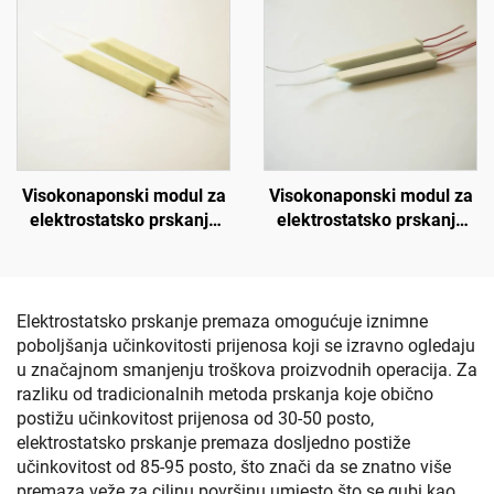
Visokonaponski modul za
Visokonaponski modul za
elektrostatsko prskanje
elektrostatsko prskanje
KM-3-12V
KM-3-24V
Elektrostatsko prskanje premaza omogućuje iznimne
poboljšanja učinkovitosti prijenosa koji se izravno ogledaju
u značajnom smanjenju troškova proizvodnih operacija. Za
razliku od tradicionalnih metoda prskanja koje obično
postižu učinkovitost prijenosa od 30-50 posto,
elektrostatsko prskanje premaza dosljedno postiže
učinkovitost od 85-95 posto, što znači da se znatno više
premaza veže za ciljnu površinu umjesto što se gubi kao