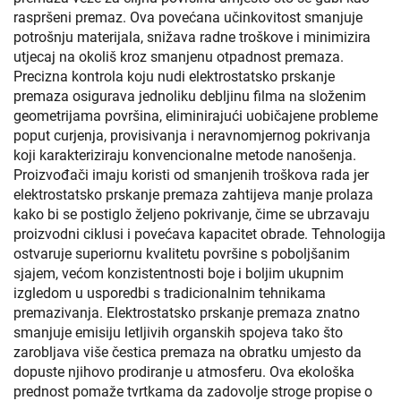
raspršeni premaz. Ova povećana učinkovitost smanjuje
potrošnju materijala, snižava radne troškove i minimizira
utjecaj na okoliš kroz smanjenu otpadnost premaza.
Precizna kontrola koju nudi elektrostatsko prskanje
premaza osigurava jednoliku debljinu filma na složenim
geometrijama površina, eliminirajući uobičajene probleme
poput curjenja, provisivanja i neravnomjernog pokrivanja
koji karakteriziraju konvencionalne metode nanošenja.
Proizvođači imaju koristi od smanjenih troškova rada jer
elektrostatsko prskanje premaza zahtijeva manje prolaza
kako bi se postiglo željeno pokrivanje, čime se ubrzavaju
proizvodni ciklusi i povećava kapacitet obrade. Tehnologija
ostvaruje superiornu kvalitetu površine s poboljšanim
sjajem, većom konzistentnosti boje i boljim ukupnim
izgledom u usporedbi s tradicionalnim tehnikama
premazivanja. Elektrostatsko prskanje premaza znatno
smanjuje emisiju letljivih organskih spojeva tako što
zarobljava više čestica premaza na obratku umjesto da
dopuste njihovo prodiranje u atmosferu. Ova ekološka
prednost pomaže tvrtkama da zadovolje stroge propise o