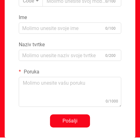
Code
0/100
Ime
0/100
Naziv tvrtke
0/200
Poruka
0/1000
Pošalji