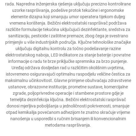
rada. Napredna inženjerska rješenja uključuju precizno kontrolirane
uzorke raspršivanja, podešive protok tekućine i ergonomske
elemente dizajna koji smanjuju umor operatera tijekom duljeg
vremena korištenja. Bežični elektrostatski raspršivač podržava
različite formulacije tekućina uključujući dezinfektante, sredstva za
sanitizaciju, pesticide i zaštitne premaze, zbog čega je svestrano
primjenjiv u više industrijskih područja. Ključne tehnološke značajke
uključuju digitalnu kontrolu za točno podešavanje razine
elektrostatskog naboja, LED indikatore za stanje baterije i povratne
informacije o radu te brze priključke spremnika za brzo punjenje.
Uređaj održava dosljedan rad u različitim okolišnim uvjetima,
istovremeno osiguravajući optimalnu raspodjelu veličine čestica za
maksimalnu učinkovitost. Glavne primjene obuhvaćaju zdravstvene
ustanove, obrazovne institucije, prometne sustave, komercijalne
zgrade, poljoprivredne operacije i stambene prostore gdje je
temeljita dezinfekcija ključna. Bežični elektrostatski raspršivač
donosi mjerljiva poboljšanja u jednoličnosti pokrivenosti, smanjuje
otpad kemikalija povećanom adhezijom te znatno skraćuje vrijeme
nanošenja u usporedbi s ručnim brisanjem ili konvencionalnim
metodama raspršivanja.