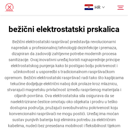
HR
bežični elektrostatski prskalica
Početna Stranica
Pretraži
Bežični elektrostatski raspršivač predstavlja revolucionarni
napredak u profesionalnoj tehnologiji dezinfekcije i premaza,
Proizvodi
dizajniran da zadovolji zahtjevne potrebe modernih procesa
sanitizacije. Ovaj inovativni uređaj koristi najnaprednije principe
elektrostatskog punjenja kako bi postigao bolju pokrivenost i
Više o nama
učinkovitost u usporedbi s tradicionalnom raspršivačkom
opremom. Bežični elektrostatski raspršivač radi tako što kapljicama
tekućine dodjeljuje električni naboj dok prolaze kroz mlaznicu,
Slučajevi
stvarajući magnetsku privlačnost između raspršenog materijala i
ciljanih površina. Ova elektrostatska sila osigurava da se
naelektrizirane čestice omotaju oko objekata i prodru u teško
Kontaktirajte Nas
dostupna područja, pružajući sveobuhvatnu pokrivenost koju
konvencionalni raspršivači ne mogu postići. Uređaj ima moćan
sustav punjivih baterija koji eliminira potrebu za električnim
kabelima, nudeći bez presedana mobilnost i fleksibilnost tijekom