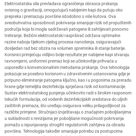
Elektrostatska sila prevladava ograničenja obrasca prskanja
ovisnog o gravitaciji, omogućujući nabijenim kapi da putuju oko
prepreka i premazuju površine istodobno s više kutova. Ova
sveobuhvatna sposobnost pokrivanja smanjuje rizik od propuštenih
područja koja bi mogla sadržavati patogene ili zahtijevati ponovno
tretiranje. Bežični elektrostatski raspršivač održava optimalne
razine naboja tijekom cijelog procesa nanošenja, osiguravajući
dosljedan rad bez obzira na volumen spremnika ili stanje baterije.
Korisnici primjećuju vidljivo bolje rezultate jer nabijene kapi stvaraju
ravnomjerni, uniformni premaz koji se učinkovitije prihvaća u
usporedbi s konvencionalnim metodama prskanja. Ova tehnologija
pokazuje se posebno korisnom u zdravstvenim ustanovama gdje je
potpuno eliminiranje patogena ključno, kao i u pogonima za preradu
hrane gdje temeljita dezinfekcija sprječava rizik od kontaminacije.
Sustav elektrostatskog punjenja učinkovito radi s širokim rasponom
tekućih formulacija, od vodenih dezinfekcijskih sredstava do uljnih
zaštitnih premaza, što uređaju osigurava veliku prilagodljivost za
različite primjene. Stručnjaci izvještavaju o značajnim poboljšanjima
u sukladnosti s revizijama jer poboljšane mogućnosti pokrivanja
pomažu u ispunjavanju strogiht regulatornih zahtjeva za obradu
površina. Tehnologija također smanjuje potrebu za postupcima