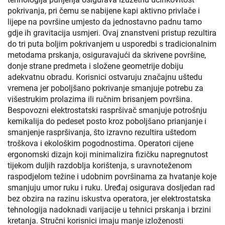
pokrivanja, pri čemu se nabijene kapi aktivno privlače i
lijepe na površine umjesto da jednostavno padnu tamo
gdje ih gravitacija usmjeri. Ovaj znanstveni pristup rezultira
do tri puta boljim pokrivanjem u usporedbi s tradicionalnim
metodama prskanja, osiguravajući da skrivene površine,
donje strane predmeta i složene geometrije dobiju
adekvatnu obradu. Korisnici ostvaruju značajnu uštedu
vremena jer poboljšano pokrivanje smanjuje potrebu za
višestrukim prolazima ili ručnim brisanjem površina.
Bespovozni elektrostatski raspršivač smanjuje potrošnju
kemikalija do pedeset posto kroz poboljšano prianjanje i
smanjenje raspršivanja, što izravno rezultira uštedom
troškova i ekološkim pogodnostima. Operatori cijene
ergonomski dizajn koji minimalizira fizičku napregnutost
tijekom duljih razdoblja korištenja, s uravnoteženom
raspodjelom težine i udobnim površinama za hvatanje koje
smanjuju umor ruku i ruku. Uređaj osigurava dosljedan rad
bez obzira na razinu iskustva operatora, jer elektrostatska
tehnologija nadoknadi varijacije u tehnici prskanja i brzini
kretanja. Stručni korisnici imaju manje izloženosti