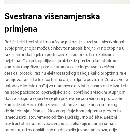
Svestrana višenamjenska
primjena
Bežični elektrostatski raspršivač pokazuje izuzetnu univerzalnost
svoje primjene jer može učinkovito nanositi brojne vrste otopina u
različitim industrijskim područjima i pod različitim okolišnim
uvjetima. Ova prilagodljivost proizlazi iz precizno konstruiranih
kontrola raspršivanja koje automatski prilagođavaju veličinu
čestica, protok i razinu elektrostatskog naboja kako bi optimizirale
radnje za različite tekuće formulacije i ciljane površine. Zdravstvene
ustanove koriste uređaj za nanosenje dezinficijensa visoke kvalitete
na sobe pacijenata, operacijske sale i površine s visokim stupnjem
dodira, osiguravajući temeljito pokrivanje potrebno za protokole
kontrole infekcija. Obrazovne ustanove imaju koristi od brzog
dezinficiranja učionica, što omogućuje brzu pripremu prostorija
između sati, istovremeno održavajući sigurno učilište. Bežični
elektrostatski raspršivač izvrsno se pokazuje u primjenama u
prometu, od avionskih kabina do vozila javnog prijevoza, gdje