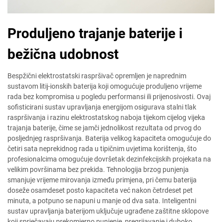
Produljeno trajanje baterije i
bežična udobnost
Bespžični elektrostatski raspršivač opremljen je naprednim
sustavom litij-ionskih baterija koji omogućuje produljeno vrijeme
rada bez kompromisa u pogledu performansi ili prijenosivosti. Ovaj
sofisticirani sustav upravljanja energijom osigurava stalni tlak
raspršivanja i razinu elektrostatskog naboja tijekom cijelog vijeka
trajanja baterije, čime se jamči jednolikost rezultata od prvog do
posljednjeg raspršivanja. Baterija velikog kapaciteta omogućuje do
četiri sata neprekidnog rada u tipičnim uvjetima korištenja, što
profesionalcima omogućuje dovršetak dezinfekcijskih projekata na
velikim površinama bez prekida. Tehnologija brzog punjenja
smanjuje vrijeme mirovanja između primjena, pri čemu baterija
doseže osamdeset posto kapaciteta već nakon četrdeset pet
minuta, a potpuno se napuni u manje od dva sata. Inteligentni
sustav upravljanja baterijom uključuje ugrađene zaštitne sklopove
koji sprječavaju prekomjerno punjenje, pregrijavanje i duboko