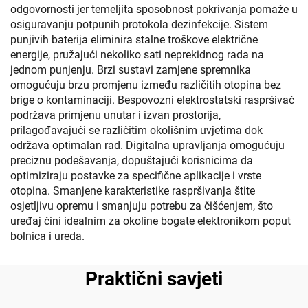
odgovornosti jer temeljita sposobnost pokrivanja pomaže u
osiguravanju potpunih protokola dezinfekcije. Sistem
punjivih baterija eliminira stalne troškove električne
energije, pružajući nekoliko sati neprekidnog rada na
jednom punjenju. Brzi sustavi zamjene spremnika
omogućuju brzu promjenu između različitih otopina bez
brige o kontaminaciji. Bespovozni elektrostatski raspršivač
podržava primjenu unutar i izvan prostorija,
prilagođavajući se različitim okolišnim uvjetima dok
održava optimalan rad. Digitalna upravljanja omogućuju
preciznu podešavanja, dopuštajući korisnicima da
optimiziraju postavke za specifične aplikacije i vrste
otopina. Smanjene karakteristike raspršivanja štite
osjetljivu opremu i smanjuju potrebu za čišćenjem, što
uređaj čini idealnim za okoline bogate elektronikom poput
bolnica i ureda.
Praktični savjeti