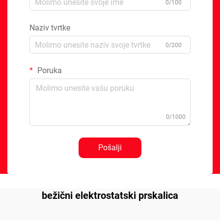
0/100
Naziv tvrtke
0/200
Poruka
0/1000
Pošalji
bežični elektrostatski prskalica