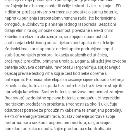
pražnjenje koje bi moglo oštetiti ćelije ili skratiti vijek trajanja. LED
indikatori pružaju stvarno-vremenske podatke o stanju baterije,
napretku punjenja i preostalom vremenu rada, što korisnicima
omogućuje učinkovito planiranje radnog rasporeda. Bespžični
dizajn eliminira sigurnosne opasnosti povezane s električnim
kabelima u vlažnim okruženjima, smanjujući opasnost od
spoticanja i električnog udara tijekom postupaka dezinfekcije.
Korisnici imaju pristup ranije nedostupnim područjima poput
stubišta, vanjskih prostora i lokacija udaljenih od utičnica,
proširujući praktičnu primjenu uređaja. Lagana, ali izdržljiva izvedba
baterije očuvava optimalnu ravnotežu i ergonomiju, sprječavajući
osjećaj previše teškog vrha koji je čest kod neke opreme s
baterijama. Profesionalne ekipa za čišćenje cijene slobodu kretanja
između soba, katova i zgrada bez potrebe da traže izvore struje ili
upravljaju kabelima. Sustav baterije podržava mogućnost zamjene
(hot-swap) uz dodatne opcione baterije, omogućujući neprekidni
rad tijekom produženih projekata. Prednosti za okoliš uključuju
odsutnost potrebe za produžnim kabelima te smanjenu potrošnju
električne energije tijekom rada. Sustav baterije održava svoje
performanse u širokom rasponu temperatura, osiguravajući
pouzdan rad kako u unutrašnjim prostorima s kontroliranim