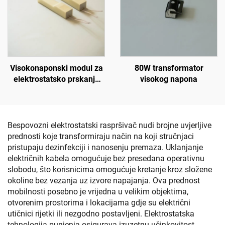
Visokonaponski modul za
80W transformator
elektrostatsko prskanje
visokog napona
KM-2-12V
Bespovozni elektrostatski raspršivač nudi brojne uvjerljive
prednosti koje transformiraju način na koji stručnjaci
pristupaju dezinfekciji i nanosenju premaza. Uklanjanje
električnih kabela omogućuje bez presedana operativnu
slobodu, što korisnicima omogućuje kretanje kroz složene
okoline bez vezanja uz izvore napajanja. Ova prednost
mobilnosti posebno je vrijedna u velikim objektima,
otvorenim prostorima i lokacijama gdje su električni
utičnici rijetki ili nezgodno postavljeni. Elektrostatska
tehnologija punjenja osigurava izuzetnu učinkovitost