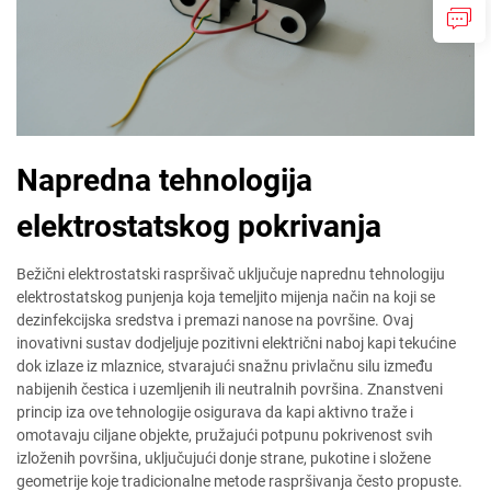
Napredna tehnologija
elektrostatskog pokrivanja
Bežični elektrostatski raspršivač uključuje naprednu tehnologiju
elektrostatskog punjenja koja temeljito mijenja način na koji se
dezinfekcijska sredstva i premazi nanose na površine. Ovaj
inovativni sustav dodjeljuje pozitivni električni naboj kapi tekućine
dok izlaze iz mlaznice, stvarajući snažnu privlačnu silu između
nabijenih čestica i uzemljenih ili neutralnih površina. Znanstveni
princip iza ove tehnologije osigurava da kapi aktivno traže i
omotavaju ciljane objekte, pružajući potpunu pokrivenost svih
izloženih površina, uključujući donje strane, pukotine i složene
geometrije koje tradicionalne metode raspršivanja često propuste.