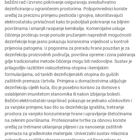
bežični rad i izvrsno pokrivanje osiguravaju sveobuhvatno
dezinficiranje u ograničenim prostorima. Poljoprivrednici koriste
uređaj za preciznu primjenu pesticida i gnojiva, iskorištavajući
elektrostatsku privlačnost kako bi poboljšali pokrivanje na biljnim
površinama i smanjili rasipanje kemikalija. Komercijalne usluge
čišćenja proširuju svoje ponude pružanjem naprednih mogućnosti
dezinfekcije koje jasno pokazuju korisnicima vrijednost u kontroli
prijenosa patogena. U pogonima za preradu hrane pouzdan je za
dezinfekciju proizvodnih područja, površina opreme i zona pakiranja
gdje tradicionalne metode čišćenja mogu biti nedovoljne. Sustav je
prilagodljiv različitim viskozitetima otopina i kemijskim
formulacijama, od tankih dezinficijenskih otopina do gušćih
zaštitnih premaza i brtvila. Primjena u domaćinstvima uključuje
dezinfekciju cijelih kuća, što je posebno korisno za domove s
oslabljenim imunitetom stanovnika ili nakon izbijanja bolesti.
Bežični elektrostatski raspršivač pokazuje se jednako učinkovitim i
za vanjske primjene, kao što su dezinfekcija igrališta, tretiranje
prostora za vanjsko konzumiranje hrane i upravljanje štetočinama
na zelenim površinama. Profesionalne tvrtke za obnovu koriste
uređaj za tretmane uklanjanja plijesni i za nanosenje zaštitnih
premaza na građevinske materijale. Univerzalni sustav mlaznica
prilagođava različite obrasce raspršivanja, od finog mlaza za