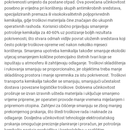
pokrivenosti umjesto da postane otpad. Ova povećana učinkovitost
posebno je vrijedna pri korištenju skupih antimikrobnih sredstava,
specijaliziranih premaza ili visokokvalitetnih poljoprivrednih
kemikalija, gdje troškovi materijala čine značajan dio ukupnih
operativnih rashoda. Korisnici obično prijavljuju smanjenje
potrošnje kemikalija za 40-60% uz postizanje boljih rezultata
pokrivenosti, što stvara odmah vidljiv povrat uloženih sredstava koji
često pokrije troškove opreme već nakon nekoliko mjeseci
korištenja. Smanjena upotreba kemikalija također smanjuje ekološki
utjecaj smanjenjem količine potencijalno štetnih tvari koje se
ispuštaju u atmosferu ili zahtijevaju odlaganje. Troškovi skladištenja
i rukovanja smanjuju se proporcionalno, jer objektima treba manje
skladišnog prostora i manje spremnika za istu pokrivenost. Troškovi
transporta kemikalija također se smanjuju, smanjujući učestalost
dostava i povezane logističke troškove. Dobivena učinkovitost
proširuje se izvan izravnih ušteda materijala i uključuje smanjeno
vrijeme pripreme, jer operateri provode manje vremena miješanjem i
pripremom otopina. Zahtjevi za čišćenje smanjuju se zbog manjeg
prekomjernog prskanja, što štedi troškove rada i naknade za
odlaganje. Dosljedna učinkovitost tehnologije elektrostatskog
prskanja omogućuje preciznije planiranje i proračun, jer potrošnja