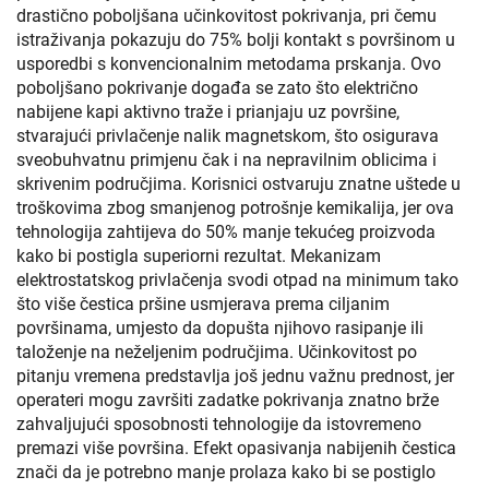
drastično poboljšana učinkovitost pokrivanja, pri čemu
istraživanja pokazuju do 75% bolji kontakt s površinom u
usporedbi s konvencionalnim metodama prskanja. Ovo
poboljšano pokrivanje događa se zato što električno
nabijene kapi aktivno traže i prianjaju uz površine,
stvarajući privlačenje nalik magnetskom, što osigurava
sveobuhvatnu primjenu čak i na nepravilnim oblicima i
skrivenim područjima. Korisnici ostvaruju znatne uštede u
troškovima zbog smanjenog potrošnje kemikalija, jer ova
tehnologija zahtijeva do 50% manje tekućeg proizvoda
kako bi postigla superiorni rezultat. Mekanizam
elektrostatskog privlačenja svodi otpad na minimum tako
što više čestica pršine usmjerava prema ciljanim
površinama, umjesto da dopušta njihovo rasipanje ili
taloženje na neželjenim područjima. Učinkovitost po
pitanju vremena predstavlja još jednu važnu prednost, jer
operateri mogu završiti zadatke pokrivanja znatno brže
zahvaljujući sposobnosti tehnologije da istovremeno
premazi više površina. Efekt opasivanja nabijenih čestica
znači da je potrebno manje prolaza kako bi se postiglo