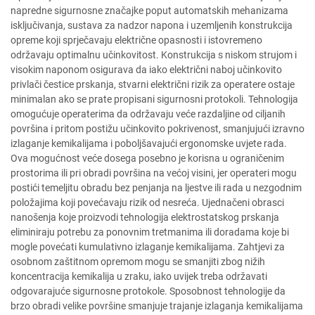
napredne sigurnosne značajke poput automatskih mehanizama
isključivanja, sustava za nadzor napona i uzemljenih konstrukcija
opreme koji sprječavaju električne opasnosti i istovremeno
održavaju optimalnu učinkovitost. Konstrukcija s niskom strujom i
visokim naponom osigurava da iako električni naboj učinkovito
privlači čestice prskanja, stvarni električni rizik za operatere ostaje
minimalan ako se prate propisani sigurnosni protokoli. Tehnologija
omogućuje operaterima da održavaju veće razdaljine od ciljanih
površina i pritom postižu učinkovito pokrivenost, smanjujući izravno
izlaganje kemikalijama i poboljšavajući ergonomske uvjete rada.
Ova mogućnost veće dosega posebno je korisna u ograničenim
prostorima ili pri obradi površina na većoj visini, jer operateri mogu
postići temeljitu obradu bez penjanja na ljestve ili rada u nezgodnim
položajima koji povećavaju rizik od nesreća. Ujednačeni obrasci
nanošenja koje proizvodi tehnologija elektrostatskog prskanja
eliminiraju potrebu za ponovnim tretmanima ili doradama koje bi
mogle povećati kumulativno izlaganje kemikalijama. Zahtjevi za
osobnom zaštitnom opremom mogu se smanjiti zbog nižih
koncentracija kemikalija u zraku, iako uvijek treba održavati
odgovarajuće sigurnosne protokole. Sposobnost tehnologije da
brzo obradi velike površine smanjuje trajanje izlaganja kemikalijama