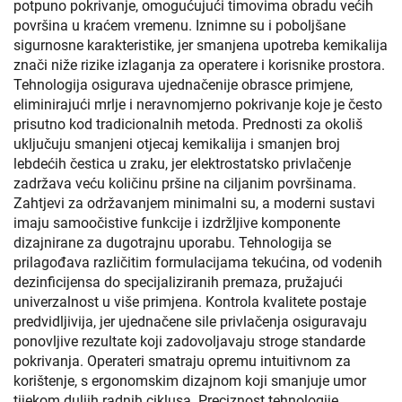
potpuno pokrivanje, omogućujući timovima obradu većih
površina u kraćem vremenu. Iznimne su i poboljšane
sigurnosne karakteristike, jer smanjena upotreba kemikalija
znači niže rizike izlaganja za operatere i korisnike prostora.
Tehnologija osigurava ujednačenije obrasce primjene,
eliminirajući mrlje i neravnomjerno pokrivanje koje je često
prisutno kod tradicionalnih metoda. Prednosti za okoliš
uključuju smanjeni otjecaj kemikalija i smanjen broj
lebdećih čestica u zraku, jer elektrostatsko privlačenje
zadržava veću količinu pršine na ciljanim površinama.
Zahtjevi za održavanjem minimalni su, a moderni sustavi
imaju samoočistive funkcije i izdržljive komponente
dizajnirane za dugotrajnu uporabu. Tehnologija se
prilagođava različitim formulacijama tekućina, od vodenih
dezinficijensa do specijaliziranih premaza, pružajući
univerzalnost u više primjena. Kontrola kvalitete postaje
predvidljivija, jer ujednačene sile privlačenja osiguravaju
ponovljive rezultate koji zadovoljavaju stroge standarde
pokrivanja. Operateri smatraju opremu intuitivnom za
korištenje, s ergonomskim dizajnom koji smanjuje umor
tijekom duljih radnih ciklusa. Preciznost tehnologije