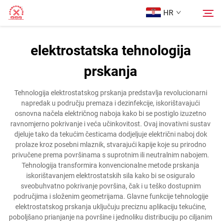
HR
elektrostatska tehnologija
Početna Stranica
prskanja
Pretraži
Proizvodi
Tehnologija elektrostatskog prskanja predstavlja revolucionarni
napredak u području premaza i dezinfekcije, iskorištavajući
osnovna načela električnog naboja kako bi se postiglo izuzetno
Više o nama
ravnomjerno pokrivanje i veća učinkovitost. Ovaj inovativni sustav
djeluje tako da tekućim česticama dodjeljuje električni naboj dok
prolaze kroz posebni mlaznik, stvarajući kapije koje su prirodno
Slučajevi
privučene prema površinama s suprotnim ili neutralnim nabojem.
Tehnologija transformira konvencionalne metode prskanja
iskorištavanjem elektrostatskih sila kako bi se osiguralo
Kontaktirajte Nas
sveobuhvatno pokrivanje površina, čak i u teško dostupnim
područjima i složenim geometrijama. Glavne funkcije tehnologije
elektrostatskog prskanja uključuju preciznu aplikaciju tekućine,
poboljšano prianjanje na površine i jednoliku distribuciju po ciljanim