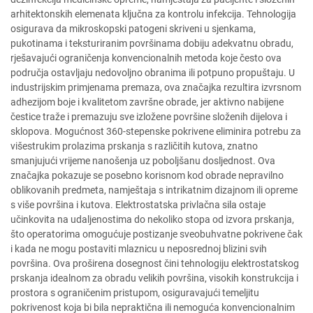
arhitektonskih elemenata ključna za kontrolu infekcija. Tehnologija
osigurava da mikroskopski patogeni skriveni u sjenkama,
pukotinama i teksturiranim površinama dobiju adekvatnu obradu,
rješavajući ograničenja konvencionalnih metoda koje često ova
područja ostavljaju nedovoljno obranima ili potpuno propuštaju. U
industrijskim primjenama premaza, ova značajka rezultira izvrsnom
adhezijom boje i kvalitetom završne obrade, jer aktivno nabijene
čestice traže i premazuju sve izložene površine složenih dijelova i
sklopova. Mogućnost 360-stepenske pokrivene eliminira potrebu za
višestrukim prolazima prskanja s različitih kutova, znatno
smanjujući vrijeme nanošenja uz poboljšanu dosljednost. Ova
značajka pokazuje se posebno korisnom kod obrade nepravilno
oblikovanih predmeta, namještaja s intrikatnim dizajnom ili opreme
s više površina i kutova. Elektrostatska privlačna sila ostaje
učinkovita na udaljenostima do nekoliko stopa od izvora prskanja,
što operatorima omogućuje postizanje sveobuhvatne pokrivene čak
i kada ne mogu postaviti mlaznicu u neposrednoj blizini svih
površina. Ova proširena dosegnost čini tehnologiju elektrostatskog
prskanja idealnom za obradu velikih površina, visokih konstrukcija i
prostora s ograničenim pristupom, osiguravajući temeljitu
pokrivenost koja bi bila nepraktična ili nemoguća konvencionalnim