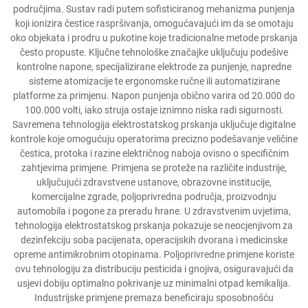
područjima. Sustav radi putem sofisticiranog mehanizma punjenja
koji ionizira čestice raspršivanja, omogućavajući im da se omotaju
oko objekata i prodru u pukotine koje tradicionalne metode prskanja
često propuste. Ključne tehnološke značajke uključuju podešive
kontrolne napone, specijalizirane elektrode za punjenje, napredne
sisteme atomizacije te ergonomske ručne ili automatizirane
platforme za primjenu. Napon punjenja obično varira od 20.000 do
100.000 volti, iako struja ostaje iznimno niska radi sigurnosti.
Savremena tehnologija elektrostatskog prskanja uključuje digitalne
kontrole koje omogućuju operatorima precizno podešavanje veličine
čestica, protoka i razine električnog naboja ovisno o specifičnim
zahtjevima primjene. Primjena se proteže na različite industrije,
uključujući zdravstvene ustanove, obrazovne institucije,
komercijalne zgrade, poljoprivredna područja, proizvodnju
automobila i pogone za preradu hrane. U zdravstvenim uvjetima,
tehnologija elektrostatskog prskanja pokazuje se neocjenjivom za
dezinfekciju soba pacijenata, operacijskih dvorana i medicinske
opreme antimikrobnim otopinama. Poljoprivredne primjene koriste
ovu tehnologiju za distribuciju pesticida i gnojiva, osiguravajući da
usjevi dobiju optimalno pokrivanje uz minimalni otpad kemikalija.
Industrijske primjene premaza beneficiraju sposobnošću