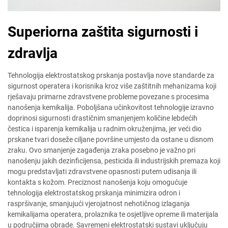
Superiorna zaštita sigurnosti i
zdravlja
Tehnologija elektrostatskog prskanja postavlja nove standarde za
sigurnost operatera i korisnika kroz više zaštitnih mehanizama koji
rješavaju primarne zdravstvene probleme povezane s procesima
nanošenja kemikalija. Poboljšana učinkovitost tehnologije izravno
doprinosi sigurnosti drastičnim smanjenjem količine lebdećih
čestica i isparenja kemikalija u radnim okruženjima, jer veći dio
prskane tvari doseže ciljane površine umjesto da ostane u disnom
zraku. Ovo smanjenje zagađenja zraka posebno je važno pri
nanošenju jakih dezinficijensa, pesticida ili industrijskih premaza koji
mogu predstavljati zdravstvene opasnosti putem udisanja ili
kontakta s kožom. Preciznost nanošenja koju omogućuje
tehnologija elektrostatskog prskanja minimizira odron i
raspršivanje, smanjujući vjerojatnost nehotičnog izlaganja
kemikalijama operatera, prolaznika te osjetljive opreme ili materijala
u područjima obrade. Savremeni elektrostatski sustavi uključuju