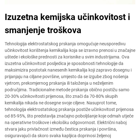
Izuzetna kemijska učinkovitost i
smanjenje troškova
Tehnologija elektrostatskog prskanja omogućuje neusporedivu
učinkovitost korištenja kemikalija koja se izravno prenosi u značajne
uštede i ekološke prednosti za korisnike u svim industrijama. Ova
izuzetna učinkovitost posljedica je sposobnosti tehnologije da
maksimizira postotak nanesenih kemikalija koji zapravo dosegnu i
prijanjaju na ciljane površine, umjesto da se izgube zbog nošenja
vjetrom, prekomjernog prskanja ili taloženja u neželjenim
područjima. Tradicionalne metode prskanja obično postižu samo
20-30% učinkovitosti prijenosa, što znači da 70-80% skupih
kemikalija nikada ne dosegne svoje ciljeve. Nasuprot tome,
tehnologija elektrostatskog prskanja postiže učinkovitost prijenosa
od 85-95%, što predstavlja značajno poboljšanje koje odmah utječe
na operativne troškove i ekološku odgovornost. Električni naboj
stvara jaku privlačnost između čestica prskanja i površina,
osiguravajući da skoro svaka kapljica doprinosi željenoj