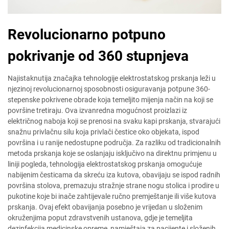
Revolucionarno potpuno
pokrivanje od 360 stupnjeva
Najistaknutija značajka tehnologije elektrostatskog prskanja leži u
njezinoj revolucionarnoj sposobnosti osiguravanja potpune 360-
stepenske pokrivene obrade koja temeljito mijenja način na koji se
površine tretiraju. Ova izvanredna mogućnost proizlazi iz
električnog naboja koji se prenosi na svaku kapi prskanja, stvarajući
snažnu privlačnu silu koja privlači čestice oko objekata, ispod
površina i u ranije nedostupne područja. Za razliku od tradicionalnih
metoda prskanja koje se oslanjaju isključivo na direktnu primjenu u
liniji pogleda, tehnologija elektrostatskog prskanja omogućuje
nabijenim česticama da skreću iza kutova, obavijaju se ispod radnih
površina stolova, premazuju stražnje strane nogu stolica i prodire u
pukotine koje bi inače zahtijevale ručno premještanje ili više kutova
prskanja. Ovaj efekt obavijanja posebno je vrijedan u složenim
okruženjima poput zdravstvenih ustanova, gdje je temeljita
dezinfekcija medicinske opreme, namještaja za pacijente i složenih