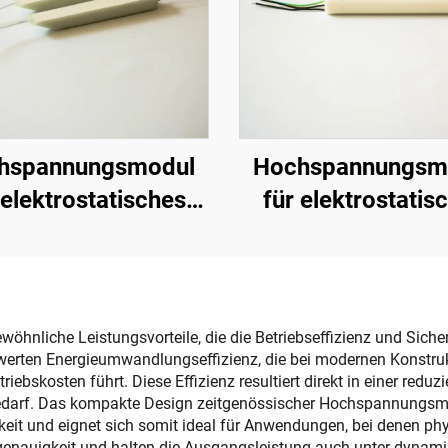
hspannungsmodul
Hochspannungsm
 elektrostatisches
für elektrostatis
rühen KM-3-24V
Sprühen NX 10
nliche Leistungsvorteile, die die Betriebseffizienz und Siche
swerten Energieumwandlungseffizienz, die bei modernen Konstruk
ebskosten führt. Diese Effizienz resultiert direkt in einer redu
lbedarf. Das kompakte Design zeitgenössischer Hochspannungsm
gkeit und eignet sich somit ideal für Anwendungen, bei denen ph
enauigkeit und halten die Ausgangsleistung auch unter dynam