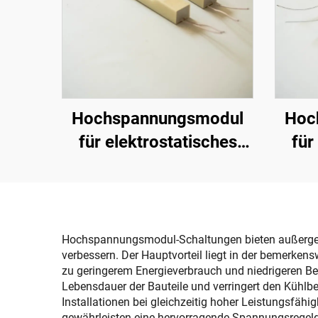
Hochspannungsmodul
Hoc
für elektrostatisches
für
Sprühen KM-2-12V
Sp
Hochspannungsmodul-Schaltungen bieten außergewöh
verbessern. Der Hauptvorteil liegt in der bemerken
zu geringerem Energieverbrauch und niedrigeren Betri
Lebensdauer der Bauteile und verringert den Küh
Installationen bei gleichzeitig hoher Leistungsfähi
gewährleisten eine hervorragende Spannungsregelg