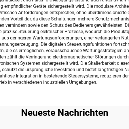
g empfindlicher Geräte sichergestellt wird. Die modulare Architek
ezifischen Anforderungen entsprechen, ohne überdimensionierte
denden Vorteil dar, da diese Schaltungen mehrere Schutzmechani
en verhindern sowie den Schutz des Bedieners gewährleisten. D
äzise Steuerung elektrischer Prozesse, wodurch die Produktqua
ich aus geringeren Wartungsanforderungen, einer verlängerten N
nnungserzeugung. Die digitalen Steuerungsfunktionen fortsch
n, die es ermöglichen, vorausschauende Wartungsstrategien an
en zählt die Verringerung elektromagnetischer Störungen durch f
ronischen Systemen sichergestellt wird. Die Skalierbarkeit dies
hützt die ursprüngliche Investition und bietet langfristigen Nu
ahtlose Integration in bestehende Steuersysteme, reduzieren de
rieb in verschiedenen industriellen Umgebungen.
Neueste Nachrichten