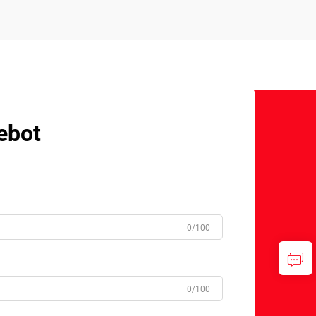
ebot
0/100
0/100