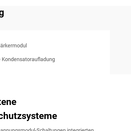
g
ärkermodul
e Kondensatoraufladung
tene
schutzsysteme
annungsmodul-Schaltungen integrierten