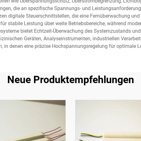
tionen wie Überspannungsschutz, Überstrombegrenzung, Lichtb
ungen, die an spezifische Spannungs- und Leistungsanforderung
 digitale Steuerschnittstellen, die eine Fernüberwachung und
 stabile Leistung über weite Betriebsbereiche, während moder
nosesysteme bietet Echtzeit-Überwachung des Systemzustands un
zinischen Geräten, Analyseinstrumenten, industriellen Verarb
 in denen eine präzise Hochspannungsregelung für optimale Lei
Neue Produktempfehlungen