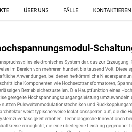
KTE
ÜBER UNS
FÄLLE
KONTAKTIEREN 
hochspannungsmodul-Schaltun
nspruchsvolles elektronisches System dar, das zur Erzeugung, R
ise im Bereich von mehreren hundert bis tausend Volt. Diese sp
chaftliche Anwendungen, bei denen herkömmliche Niederspannun
tschrittliche Komponenten wie Hochsetztransformatoren, Spannu
ässigen Betrieb sicherzustellen. Die Hauptfunktion eines Hoc
äzise geregelte Hochspannungsausgangsleistung umzuwandeln 
pte nutzen Pulsweitenmodulationstechniken und Rückkopplungsr
chitektur weist typischerweise Isolationssperren auf, die die
 Systemzuverlässigkeit erhöhen. Technologische Innovationen be
ltkreise ermöglicht, die eine überlegene Leistung gegenüber tra