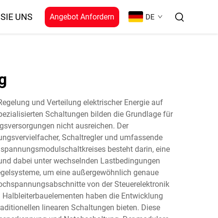
SIE UNS
Angebot Anfordern
DE
g
egelung und Verteilung elektrischer Energie auf
ezialisierten Schaltungen bilden die Grundlage für
gsversorgungen nicht ausreichen. Der
ngsvervielfacher, Schaltregler und umfassende
hspannungsmodulschaltkreises besteht darin, eine
und dabei unter wechselnden Lastbedingungen
egelsysteme, um eine außergewöhnlich genaue
 Hochspannungsabschnitte von der Steuerelektronik
i Halbleiterbauelementen haben die Entwicklung
ditionellen linearen Schaltungen bieten. Diese