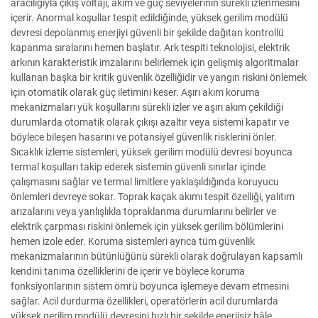
aracılığıyla çıkış voltajı, akım ve güç seviyelerinin sürekli izlenmesini
içerir. Anormal koşullar tespit edildiğinde, yüksek gerilim modülü
devresi depolanmış enerjiyi güvenli bir şekilde dağıtan kontrollü
kapanma sıralarını hemen başlatır. Ark tespiti teknolojisi, elektrik
arkının karakteristik imzalarını belirlemek için gelişmiş algoritmalar
kullanan başka bir kritik güvenlik özelliğidir ve yangın riskini önlemek
için otomatik olarak güç iletimini keser. Aşırı akım koruma
mekanizmaları yük koşullarını sürekli izler ve aşırı akım çekildiği
durumlarda otomatik olarak çıkışı azaltır veya sistemi kapatır ve
böylece bileşen hasarını ve potansiyel güvenlik risklerini önler.
Sıcaklık izleme sistemleri, yüksek gerilim modülü devresi boyunca
termal koşulları takip ederek sistemin güvenli sınırlar içinde
çalışmasını sağlar ve termal limitlere yaklaşıldığında koruyucu
önlemleri devreye sokar. Toprak kaçak akımı tespit özelliği, yalıtım
arızalarını veya yanlışlıkla topraklanma durumlarını belirler ve
elektrik çarpması riskini önlemek için yüksek gerilim bölümlerini
hemen izole eder. Koruma sistemleri ayrıca tüm güvenlik
mekanizmalarının bütünlüğünü sürekli olarak doğrulayan kapsamlı
kendini tanıma özelliklerini de içerir ve böylece koruma
fonksiyonlarının sistem ömrü boyunca işlemeye devam etmesini
sağlar. Acil durdurma özellikleri, operatörlerin acil durumlarda
yüksek gerilim modülü devresini hızlı bir şekilde enerjisiz hâle