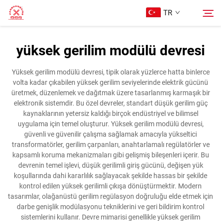
TR
yüksek gerilim modülü devresi
Ana Sayfa
Arama
Yüksek gerilim modülü devresi, tipik olarak yüzlerce hatta binlerce
volta kadar çıkabilen yüksek gerilim seviyelerinde elektrik gücünü
Ürünler
üretmek, düzenlemek ve dağıtmak üzere tasarlanmış karmaşık bir
elektronik sistemdir. Bu özel devreler, standart düşük gerilim güç
kaynaklarının yetersiz kaldığı birçok endüstriyel ve bilimsel
Hakkımızda
uygulama için temel oluşturur. Yüksek gerilim modülü devresi,
güvenli ve güvenilir çalışma sağlamak amacıyla yükseltici
transformatörler, gerilim çarpanları, anahtarlamalı regülatörler ve
Davalar
kapsamlı koruma mekanizmaları gibi gelişmiş bileşenleri içerir. Bu
devrenin temel işlevi, düşük gerilimli giriş gücünü, değişen yük
koşullarında dahi kararlılık sağlayacak şekilde hassas bir şekilde
Bize Ulaşın
kontrol edilen yüksek gerilimli çıkışa dönüştürmektir. Modern
tasarımlar, olağanüstü gerilim regülasyon doğruluğu elde etmek için
darbe genişlik modülasyonu tekniklerini ve geri bildirim kontrol
sistemlerini kullanır. Devre mimarisi genellikle yüksek gerilim