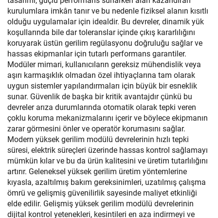
tasarımı, güçlü performans sunarken alan kazandıran
kurulumlara imkân tanır ve bu nedenle fiziksel alanın kısıtlı
olduğu uygulamalar için idealdir. Bu devreler, dinamik yük
koşullarında bile dar toleranslar içinde çıkış kararlılığını
koruyarak üstün gerilim regülasyonu doğruluğu sağlar ve
hassas ekipmanlar için tutarlı performans garantiler.
Modüler mimari, kullanıcıların gereksiz mühendislik veya
aşırı karmaşıklık olmadan özel ihtiyaçlarına tam olarak
uygun sistemler yapılandırmaları için büyük bir esneklik
sunar. Güvenlik de başka bir kritik avantajdır çünkü bu
devreler arıza durumlarında otomatik olarak tepki veren
çoklu koruma mekanizmalarını içerir ve böylece ekipmanın
zarar görmesini önler ve operatör korumasını sağlar.
Modern yüksek gerilim modülü devrelerinin hızlı tepki
süresi, elektrik süreçleri üzerinde hassas kontrol sağlamayı
mümkün kılar ve bu da ürün kalitesini ve üretim tutarlılığını
artırır. Geleneksel yüksek gerilim üretim yöntemlerine
kıyasla, azaltılmış bakım gereksinimleri, uzatılmış çalışma
ömrü ve gelişmiş güvenilirlik sayesinde maliyet etkinliği
elde edilir. Gelişmiş yüksek gerilim modülü devrelerinin
dijital kontrol yetenekleri, kesintileri en aza indirmeyi ve