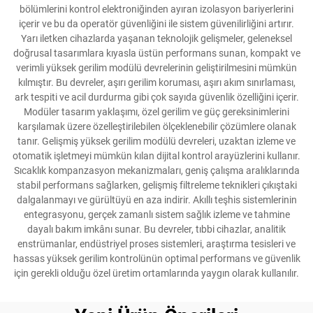
bölümlerini kontrol elektroniğinden ayıran izolasyon bariyerlerini
içerir ve bu da operatör güvenliğini ile sistem güvenilirliğini artırır.
Yarı iletken cihazlarda yaşanan teknolojik gelişmeler, geleneksel
doğrusal tasarımlara kıyasla üstün performans sunan, kompakt ve
verimli yüksek gerilim modülü devrelerinin geliştirilmesini mümkün
kılmıştır. Bu devreler, aşırı gerilim koruması, aşırı akım sınırlaması,
ark tespiti ve acil durdurma gibi çok sayıda güvenlik özelliğini içerir.
Modüler tasarım yaklaşımı, özel gerilim ve güç gereksinimlerini
karşılamak üzere özelleştirilebilen ölçeklenebilir çözümlere olanak
tanır. Gelişmiş yüksek gerilim modülü devreleri, uzaktan izleme ve
otomatik işletmeyi mümkün kılan dijital kontrol arayüzlerini kullanır.
Sıcaklık kompanzasyon mekanizmaları, geniş çalışma aralıklarında
stabil performans sağlarken, gelişmiş filtreleme teknikleri çıkıştaki
dalgalanmayı ve gürültüyü en aza indirir. Akıllı teşhis sistemlerinin
entegrasyonu, gerçek zamanlı sistem sağlık izleme ve tahmine
dayalı bakım imkânı sunar. Bu devreler, tıbbi cihazlar, analitik
enstrümanlar, endüstriyel proses sistemleri, araştırma tesisleri ve
hassas yüksek gerilim kontrolünün optimal performans ve güvenlik
için gerekli olduğu özel üretim ortamlarında yaygın olarak kullanılır.