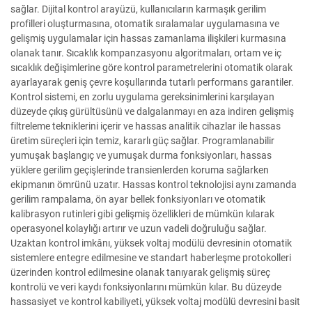
sağlar. Dijital kontrol arayüzü, kullanıcıların karmaşık gerilim
profilleri oluşturmasına, otomatik sıralamalar uygulamasına ve
gelişmiş uygulamalar için hassas zamanlama ilişkileri kurmasına
olanak tanır. Sıcaklık kompanzasyonu algoritmaları, ortam ve iç
sıcaklık değişimlerine göre kontrol parametrelerini otomatik olarak
ayarlayarak geniş çevre koşullarında tutarlı performans garantiler.
Kontrol sistemi, en zorlu uygulama gereksinimlerini karşılayan
düzeyde çıkış gürültüsünü ve dalgalanmayı en aza indiren gelişmiş
filtreleme tekniklerini içerir ve hassas analitik cihazlar ile hassas
üretim süreçleri için temiz, kararlı güç sağlar. Programlanabilir
yumuşak başlangıç ve yumuşak durma fonksiyonları, hassas
yüklere gerilim geçişlerinde transienlerden koruma sağlarken
ekipmanın ömrünü uzatır. Hassas kontrol teknolojisi aynı zamanda
gerilim rampalama, ön ayar bellek fonksiyonları ve otomatik
kalibrasyon rutinleri gibi gelişmiş özellikleri de mümkün kılarak
operasyonel kolaylığı artırır ve uzun vadeli doğruluğu sağlar.
Uzaktan kontrol imkânı, yüksek voltaj modülü devresinin otomatik
sistemlere entegre edilmesine ve standart haberleşme protokolleri
üzerinden kontrol edilmesine olanak tanıyarak gelişmiş süreç
kontrolü ve veri kaydı fonksiyonlarını mümkün kılar. Bu düzeyde
hassasiyet ve kontrol kabiliyeti, yüksek voltaj modülü devresini basit