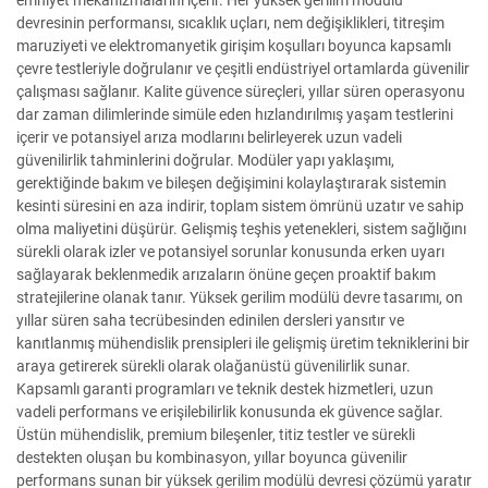
emniyet mekanizmalarını içerir. Her yüksek gerilim modülü
devresinin performansı, sıcaklık uçları, nem değişiklikleri, titreşim
maruziyeti ve elektromanyetik girişim koşulları boyunca kapsamlı
çevre testleriyle doğrulanır ve çeşitli endüstriyel ortamlarda güvenilir
çalışması sağlanır. Kalite güvence süreçleri, yıllar süren operasyonu
dar zaman dilimlerinde simüle eden hızlandırılmış yaşam testlerini
içerir ve potansiyel arıza modlarını belirleyerek uzun vadeli
güvenilirlik tahminlerini doğrular. Modüler yapı yaklaşımı,
gerektiğinde bakım ve bileşen değişimini kolaylaştırarak sistemin
kesinti süresini en aza indirir, toplam sistem ömrünü uzatır ve sahip
olma maliyetini düşürür. Gelişmiş teşhis yetenekleri, sistem sağlığını
sürekli olarak izler ve potansiyel sorunlar konusunda erken uyarı
sağlayarak beklenmedik arızaların önüne geçen proaktif bakım
stratejilerine olanak tanır. Yüksek gerilim modülü devre tasarımı, on
yıllar süren saha tecrübesinden edinilen dersleri yansıtır ve
kanıtlanmış mühendislik prensipleri ile gelişmiş üretim tekniklerini bir
araya getirerek sürekli olarak olağanüstü güvenilirlik sunar.
Kapsamlı garanti programları ve teknik destek hizmetleri, uzun
vadeli performans ve erişilebilirlik konusunda ek güvence sağlar.
Üstün mühendislik, premium bileşenler, titiz testler ve sürekli
destekten oluşan bu kombinasyon, yıllar boyunca güvenilir
performans sunan bir yüksek gerilim modülü devresi çözümü yaratır