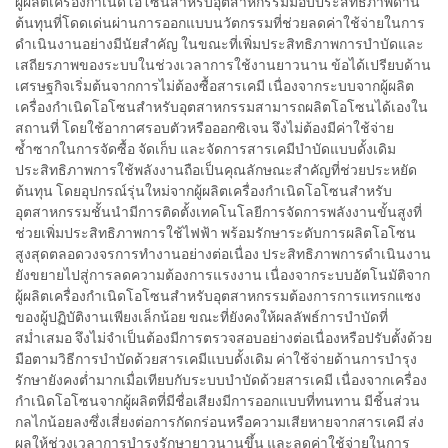
ผู้ผลิตเครื่องกำเนิดโอโซนสำหรับอุตสาหกรรมมอบประสิทธิภาพด้าน
ต้นทุนที่โดดเด่นผ่านการออกแบบนวัตกรรมที่ช่วยลดค่าใช้จ่ายในการ
ดำเนินงานอย่างมีนัยสำคัญ ในขณะที่เพิ่มประสิทธิภาพการบำบัดและ
เสถียรภาพของระบบในช่วงเวลาการใช้งานยาวนาน ข้อได้เปรียบด้าน
เศรษฐกิจเริ่มต้นจากการไม่ต้องซื้อสารเคมี เนื่องจากระบบจากผู้ผลิต
เครื่องกำเนิดโอโซนสำหรับอุตสาหกรรมสามารถผลิตโอโซนได้เองใน
สถานที่ โดยใช้อากาศรอบตัวหรือออกซิเจน จึงไม่ต้องมีค่าใช้จ่าย
ซ้ำซากในการจัดซื้อ จัดเก็บ และจัดการสารเคมีบำบัดแบบดั้งเดิม
ประสิทธิภาพการใช้พลังงานถือเป็นคุณลักษณะสำคัญที่ช่วยประหยัด
ต้นทุน โดยอุปกรณ์รุ่นใหม่จากผู้ผลิตเครื่องกำเนิดโอโซนสำหรับ
อุตสาหกรรมชั้นนำมีการติดตั้งเทคโนโลยีการจัดการพลังงานขั้นสูงที่
ช่วยเพิ่มประสิทธิภาพการใช้ไฟฟ้า พร้อมรักษาระดับการผลิตโอโซน
สูงสุดตลอดวงจรการทำงานอย่างต่อเนื่อง ประสิทธิภาพการดำเนินงาน
ยังขยายไปสู่การลดความต้องการแรงงาน เนื่องจากระบบอัตโนมัติจาก
ผู้ผลิตเครื่องกำเนิดโอโซนสำหรับอุตสาหกรรมต้องการการแทรกแซง
ของผู้ปฏิบัติงานเพียงเล็กน้อย ขณะที่ยังคงให้ผลลัพธ์การบำบัดที่
สม่ำเสมอ จึงไม่จำเป็นต้องมีการตรวจสอบอย่างต่อเนื่องหรือปรับตั้งด้วย
มือตามวิธีการบำบัดด้วยสารเคมีแบบดั้งเดิม ค่าใช้จ่ายด้านการบำรุง
รักษายังคงต่ำมากเมื่อเทียบกับระบบบำบัดด้วยสารเคมี เนื่องจากเครื่อง
กำเนิดโอโซนจากผู้ผลิตที่มีชื่อเสียงมีการออกแบบที่ทนทาน มีชิ้นส่วน
กลไกน้อยลงซึ่งเสี่ยงต่อการกัดกร่อนหรือความเสียหายจากสารเคมี ส่ง
ผลให้ช่วงเวลาการบำรุงรักษายาวนานขึ้น และลดค่าใช้จ่ายในการ