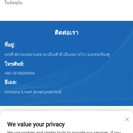
ในปัจจุบัน
ติดต่อเรา
ที่อยู่:
เลขที่ 88 ถนนหยวนหยวน เมืองต้ายี เมืองหยางโจว มณฑลเจียงซู
โทรศัพท์:
+86-18168269966
อีเมล:
Company E-mail:
[email protected]
We value your privacy
สงวนลิขสิทธิ์ © 2025 โดยบริษัท หยางโจว ซานซิง เทคโนโลยี จำกัด สงวน
We use cookies and similar tools to provide our services. If you