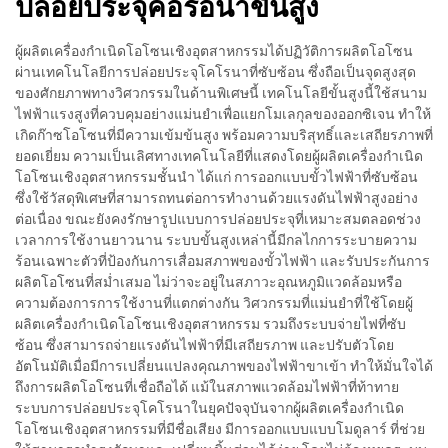
ปล่อยประจุคอรอน่าขั้นสูง
ผู้ผลิตเครื่องกำเนิดโอโซนเชิงอุตสาหกรรมได้ปฏิวัติการผลิตโอโซน
ผ่านเทคโนโลยีการปล่อยประจุโคโรนาที่ซับซ้อน ซึ่งถือเป็นจุดสูงสุด
ของศักยภาพทางวิศวกรรมในด้านพิเศษนี้ เทคโนโลยีขั้นสูงนี้ใช้สนาม
ไฟฟ้าแรงสูงที่ควบคุมอย่างแม่นยำเพื่อแยกโมเลกุลของออกซิเจน ทำให้
เกิดก๊าซโอโซนที่มีความเข้มข้นสูง พร้อมความบริสุทธิ์และเสถียรภาพที่
ยอดเยี่ยม ความเป็นเลิศทางเทคโนโลยีที่แสดงโดยผู้ผลิตเครื่องกำเนิด
โอโซนเชิงอุตสาหกรรมชั้นนำ ได้แก่ การออกแบบขั้วไฟฟ้าที่ซับซ้อน
ซึ่งใช้วัสดุพิเศษที่สามารถทนต่อการทำงานด้วยแรงดันไฟฟ้าสูงอย่าง
ต่อเนื่อง ขณะยังคงรักษารูปแบบการปล่อยประจุที่เหมาะสมตลอดช่วง
เวลาการใช้งานยาวนาน ระบบขั้นสูงเหล่านี้มีกลไกการระบายความ
ร้อนเฉพาะตัวที่ป้องกันการเสื่อมสภาพของขั้วไฟฟ้า และรับประกันการ
ผลิตโอโซนที่สม่ำเสมอ ไม่ว่าจะอยู่ในสภาวะอุณหภูมิแวดล้อมหรือ
ความต้องการการใช้งานที่แตกต่างกัน วิศวกรรมที่แม่นยำที่ใช้โดยผู้
ผลิตเครื่องกำเนิดโอโซนเชิงอุตสาหกรรม รวมถึงระบบจ่ายไฟที่ซับ
ซ้อน ซึ่งสามารถจ่ายแรงดันไฟฟ้าที่มีเสถียรภาพ และปรับตัวโดย
อัตโนมัติเมื่อมีการเปลี่ยนแปลงคุณภาพของไฟฟ้าขาเข้า ทำให้มั่นใจได้
ถึงการผลิตโอโซนที่เชื่อถือได้ แม้ในสภาพแวดล้อมไฟฟ้าที่ท้าทาย
ระบบการปล่อยประจุโคโรนาในยุคปัจจุบันจากผู้ผลิตเครื่องกำเนิด
โอโซนเชิงอุตสาหกรรมที่มีชื่อเสียง มีการออกแบบแบบโมดูลาร์ ที่ช่วย