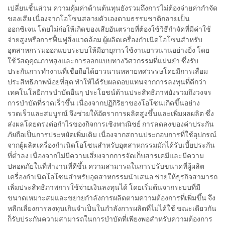
เปลี่ยนชิ้นส่วน ความคุ้มค่าด้านต้นทุนยังรวมถึงการไม่ต้องจ่ายค่ากำจัด
ของเสีย เนื่องจากโอโซนสลายตัวเองตามธรรมชาติกลายเป็น
ออกซิเจน โดยไม่ก่อให้เกิดของเสียอันตรายที่ต้องใช้วิธีกำจัดที่มีค่าใช้
จ่ายสูงหรือการฟื้นฟูสิ่งแวดล้อม ผู้ผลิตเครื่องกำเนิดโอโซนสำหรับ
อุตสาหกรรมออกแบบระบบให้มีอายุการใช้งานยาวนานอย่างยิ่ง โดย
ใช้วัสดุคุณภาพสูงและการออกแบบทางวิศวกรรมที่แม่นยำ ซึ่งรับ
ประกันการทำงานที่เชื่อถือได้ยาวนานหลายทศวรรษโดยมีการเสื่อม
ประสิทธิภาพน้อยที่สุด ทำให้ได้รับผลตอบแทนจากการลงทุนที่ดีกว่า
เทคโนโลยีการบำบัดอื่นๆ ประโยชน์ด้านประสิทธิภาพยังรวมถึงวงจร
การบำบัดที่รวดเร็วขึ้น เนื่องจากปฏิกิริยาของโอโซนเกิดขึ้นอย่าง
รวดเร็วและสมบูรณ์ จึงช่วยให้อัตราการผลิตสูงขึ้นและเพิ่มผลผลิต ซึ่ง
ส่งผลโดยตรงต่อกำไรของกิจการเชิงพาณิชย์ การลดลงของค่าประกัน
ภัยถือเป็นการประหยัดเพิ่มเติม เนื่องจากสถานประกอบการที่ใช้อุปกรณ์
จากผู้ผลิตเครื่องกำเนิดโอโซนสำหรับอุตสาหกรรมมักได้รับเบี้ยประกัน
ที่ต่ำลง เนื่องจากไม่มีความเสี่ยงจากการจัดเก็บสารเคมีและมีความ
ปลอดภัยในที่ทำงานที่ดีขึ้น ความสามารถในการปรับขนาดที่ผู้ผลิต
เครื่องกำเนิดโอโซนสำหรับอุตสาหกรรมนำเสนอ ช่วยให้ธุรกิจสามารถ
เพิ่มประสิทธิภาพการใช้จ่ายเงินลงทุนได้ โดยเริ่มต้นจากระบบที่มี
ขนาดเหมาะสมและขยายกำลังการผลิตตามความต้องการที่เพิ่มขึ้น จึง
หลีกเลี่ยงการลงทุนเกินจำเป็นในกำลังการผลิตที่ไม่ได้ใช้ ขณะเดียวกัน
ก็รับประกันความสามารถในการบำบัดที่เพียงพอสำหรับความต้องการ