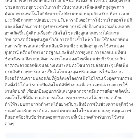
ให้สามารถบำรุงรักษาและเปลี่ยนชิ้นส่วนได้ง่าย โดยไม่ต้องหยุดระบบ
ช่วยลดการหยุดชะงักในการดำเนินงานและเพิ่มผลผลิตสูงสุด การ
พัฒนาทางเทคโนโลยียังขยายไปยังระบบควบคุมอัจฉริยะ ที่ตรวจสอบ
ประสิทธิภาพการปล่อยประจุ ปรับพารามิเตอร์การใช้งานโดยอัตโนมัติ
และแจ้งเตือนการบำรุงรักษาเชิงพยากรณ์ เพื่อป้องกันความล้มเหลวที่
อาจเกิดขึ้น ผู้ผลิตเครื่องกำเนิดโอโซนเชิงอุตสาหกรรมได้ผสาน
วิทยาศาสตร์วัสดุขั้นสูงเข้ากับการสร้างขั้วไฟฟ้า โดยใช้อัลลอยที่ทน
ต่อการกัดกร่อนและชั้นเคลือบพิเศษ ซึ่งช่วยยืดอายุการใช้งานของ
อุปกรณ์ พร้อมรักษามาตรฐานประสิทธิภาพสูงสุด การออกแบบที่ซับ
ซ้อนยังรวมถึงระบบจัดการการไหลของก๊าซที่แม่นยำ ซึ่งรับประกัน
การกระจายออกซิเจนอย่างเหมาะสมทั่วโซนการปล่อยประจุ เพื่อเพิ่ม
ประสิทธิภาพการแปลงเป็นโอโซนสูงสุด พร้อมลดการใช้พลังงาน
ฟีเจอร์ด้านความปลอดภัยที่ผู้ผลิตเครื่องกำเนิดโอโซนเชิงอุตสาหกรรม
ติดตั้งไว้ ได้แก่ ระบบปิดอัตโนมัติที่ทำงานเมื่อตรวจพบสภาวะการใช้
งานผิดปกติ เพื่อปกป้องอุปกรณ์และบุคลากรจากอันตรายที่อาจเกิดขึ้น
เทคโนโลยีนี้มีความสามารถในการขยายขนาดได้อย่างยอดเยี่ยม
ทำให้ระบบสามารถทำงานได้อย่างมีประสิทธิภาพในช่วงความจุที่กว้าง
ขณะยังคงรักษาระดับความเข้มข้นของโอโซนและมาตรฐานคุณภาพ
ที่สอดคล้องกับข้อกำหนดอุตสาหกรรมที่เข้มงวดสำหรับการใช้งาน
ต่างๆ