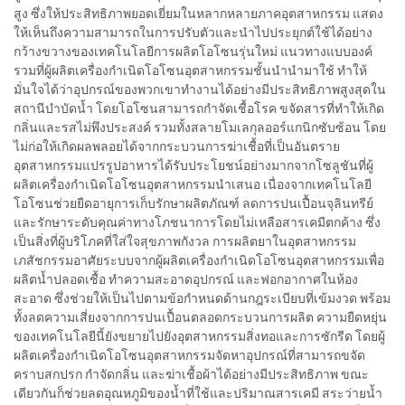
สูง ซึ่งให้ประสิทธิภาพยอดเยี่ยมในหลากหลายภาคอุตสาหกรรม แสดง
ให้เห็นถึงความสามารถในการปรับตัวและนำไปประยุกต์ใช้ได้อย่าง
กว้างขวางของเทคโนโลยีการผลิตโอโซนรุ่นใหม่ แนวทางแบบองค์
รวมที่ผู้ผลิตเครื่องกำเนิดโอโซนอุตสาหกรรมชั้นนำนำมาใช้ ทำให้
มั่นใจได้ว่าอุปกรณ์ของพวกเขาทำงานได้อย่างมีประสิทธิภาพสูงสุดใน
สถานีบำบัดน้ำ โดยโอโซนสามารถกำจัดเชื้อโรค ขจัดสารที่ทำให้เกิด
กลิ่นและรสไม่พึงประสงค์ รวมทั้งสลายโมเลกุลออร์แกนิกซับซ้อน โดย
ไม่ก่อให้เกิดผลพลอยได้จากกระบวนการฆ่าเชื้อที่เป็นอันตราย
อุตสาหกรรมแปรรูปอาหารได้รับประโยชน์อย่างมากจากโซลูชันที่ผู้
ผลิตเครื่องกำเนิดโอโซนอุตสาหกรรมนำเสนอ เนื่องจากเทคโนโลยี
โอโซนช่วยยืดอายุการเก็บรักษาผลิตภัณฑ์ ลดการปนเปื้อนจุลินทรีย์
และรักษาระดับคุณค่าทางโภชนาการโดยไม่เหลือสารเคมีตกค้าง ซึ่ง
เป็นสิ่งที่ผู้บริโภคที่ใส่ใจสุขภาพกังวล การผลิตยาในอุตสาหกรรม
เภสัชกรรมอาศัยระบบจากผู้ผลิตเครื่องกำเนิดโอโซนอุตสาหกรรมเพื่อ
ผลิตน้ำปลอดเชื้อ ทำความสะอาดอุปกรณ์ และฟอกอากาศในห้อง
สะอาด ซึ่งช่วยให้เป็นไปตามข้อกำหนดด้านกฎระเบียบที่เข้มงวด พร้อม
ทั้งลดความเสี่ยงจากการปนเปื้อนตลอดกระบวนการผลิต ความยืดหยุ่น
ของเทคโนโลยีนี้ยังขยายไปยังอุตสาหกรรมสิ่งทอและการซักรีด โดยผู้
ผลิตเครื่องกำเนิดโอโซนอุตสาหกรรมจัดหาอุปกรณ์ที่สามารถขจัด
คราบสกปรก กำจัดกลิ่น และฆ่าเชื้อผ้าได้อย่างมีประสิทธิภาพ ขณะ
เดียวกันก็ช่วยลดอุณหภูมิของน้ำที่ใช้และปริมาณสารเคมี สระว่ายน้ำ