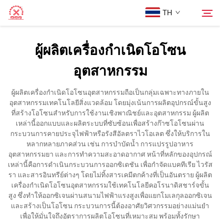
TH
ผู้ผลิตเครื่องกำเนิดโอโซน
หน้าแรก
อุตสาหกรรม
ค้นหา
สินค้า
ผู้ผลิตเครื่องกำเนิดโอโซนอุตสาหกรรมถือเป็นกลุ่มเฉพาะทางภายใน
อุตสาหกรรมเทคโนโลยีสิ่งแวดล้อม โดยมุ่งเน้นการผลิตอุปกรณ์ขั้นสูง
ที่สร้างโอโซนสำหรับการใช้งานเชิงพาณิชย์และอุตสาหกรรม ผู้ผลิต
เกี่ยวกับเรา
เหล่านี้ออกแบบและผลิตระบบที่ซับซ้อนเพื่อสร้างก๊าซโอโซนผ่าน
กระบวนการคายประจุไฟฟ้าหรือรังสีอัลตราไวโอเลต ซึ่งให้บริการใน
หลากหลายภาคส่วน เช่น การบำบัดน้ำ การแปรรูปอาหาร
กรณีศึกษา
อุตสาหกรรมยา และการทำความสะอาดอากาศ หน้าที่หลักของอุปกรณ์
เหล่านี้คือการดำเนินกระบวนการออกซิเดชัน เพื่อกำจัดแบคทีเรีย ไวรัส
รา และสารอินทรีย์ต่างๆ โดยไม่ทิ้งสารเคมีตกค้างที่เป็นอันตราย ผู้ผลิต
ติดต่อเรา
เครื่องกำเนิดโอโซนอุตสาหกรรมใช้เทคโนโลยีคอโรนาดิสชาร์จขั้น
สูง ซึ่งทำให้ออกซิเจนผ่านสนามไฟฟ้าแรงสูงเพื่อแยกโมเลกุลออกซิเจน
และสร้างเป็นโอโซน กระบวนการนี้ต้องอาศัยวิศวกรรมอย่างแม่นยำ
เพื่อให้มั่นใจถึงอัตราการผลิตโอโซนที่เหมาะสม พร้อมทั้งรักษา