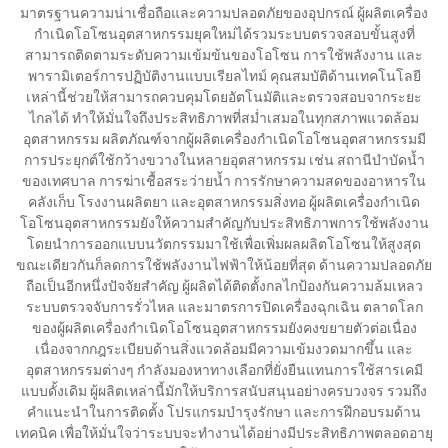
มาตรฐานความน่าเชื่อถือและความปลอดภัยของอุปกรณ์ ผู้ผลิตเครื่อง
กำเนิดโอโซนอุตสาหกรรมยุคใหม่ได้รวมระบบตรวจสอบขั้นสูงที่
สามารถติดตามระดับความเข้มข้นของโอโซน การใช้พลังงาน และ
พารามิเตอร์การปฏิบัติงานแบบเรียลไทม์ คุณสมบัติด้านเทคโนโลยี
เหล่านี้ช่วยให้สามารถควบคุมโดยอัตโนมัติและตรวจสอบจากระยะ
ไกลได้ ทำให้มั่นใจถึงประสิทธิภาพที่สม่ำเสมอในทุกสภาพแวดล้อม
อุตสาหกรรม ผลิตภัณฑ์จากผู้ผลิตเครื่องกำเนิดโอโซนอุตสาหกรรมมี
การประยุกต์ใช้กว้างขวางในหลายอุตสาหกรรม เช่น สถานีบำบัดน้ำ
ของเทศบาล การฆ่าเชื้อสระว่ายน้ำ การรักษาความสดของอาหารใน
คลังเก็บ โรงงานผลิตยา และอุตสาหกรรมสิ่งทอ ผู้ผลิตเครื่องกำเนิด
โอโซนอุตสาหกรรมยังให้ความสำคัญกับประสิทธิภาพการใช้พลังงาน
โดยนำการออกแบบนวัตกรรมมาใช้เพื่อเพิ่มผลผลิตโอโซนให้สูงสุด
ขณะเดียวกันก็ลดการใช้พลังงานไฟฟ้าให้น้อยที่สุด ด้านความปลอดภัย
ถือเป็นอีกหนึ่งปัจจัยสำคัญ ผู้ผลิตได้ติดตั้งกลไกป้องกันความล้มเหลว
ระบบตรวจจับการรั่วไหล และมาตรการปิดเครื่องฉุกเฉิน ตลาดโลก
ของผู้ผลิตเครื่องกำเนิดโอโซนอุตสาหกรรมยังคงขยายตัวต่อเนื่อง
เนื่องจากกฎระเบียบด้านสิ่งแวดล้อมมีความเข้มงวดมากขึ้น และ
อุตสาหกรรมต่างๆ กำลังมองหาทางเลือกที่ยั่งยืนแทนการใช้สารเคมี
แบบดั้งเดิม ผู้ผลิตเหล่านี้มักให้บริการสนับสนุนอย่างครบวงจร รวมถึง
คำแนะนำในการติดตั้ง โปรแกรมบำรุงรักษา และการฝึกอบรมด้าน
เทคนิค เพื่อให้มั่นใจว่าระบบจะทำงานได้อย่างมีประสิทธิภาพตลอดอายุ