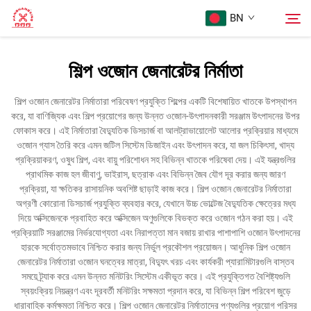
BN
শিল্প ওজোন জেনারেটর নির্মাতা
প্রথম পৃষ্ঠা
অনুসন্ধান
শিল্প ওজোন জেনারেটর নির্মাতারা পরিবেষণ প্রযুক্তি শিল্পের একটি বিশেষায়িত খাতকে উপস্থাপন
করে, যা বাণিজ্যিক এবং শিল্প প্রয়োগের জন্য উন্নত ওজোন-উৎপাদনকারী সরঞ্জাম উৎপাদনের উপর
পণ্য
ফোকাস করে। এই নির্মাতারা বৈদ্যুতিক ডিসচার্জ বা আলট্রাভায়োলেট আলোর প্রক্রিয়ার মাধ্যমে
ওজোন গ্যাস তৈরি করে এমন জটিল সিস্টেম ডিজাইন এবং উৎপাদন করে, যা জল চিকিৎসা, খাদ্য
প্রক্রিয়াকরণ, ওষুধ শিল্প, এবং বায়ু পরিশোধন সহ বিভিন্ন খাতকে পরিষেবা দেয়। এই যন্ত্রগুলির
আমাদের সম্পর্কে
প্রাথমিক কাজ হল জীবাণু, ভাইরাস, ছত্রাক এবং বিভিন্ন জৈব যৌগ দূর করার জন্য জারণ
প্রক্রিয়া, যা ক্ষতিকর রাসায়নিক অবশিষ্ট ছাড়াই কাজ করে। শিল্প ওজোন জেনারেটর নির্মাতারা
অগ্রণী কোরোনা ডিসচার্জ প্রযুক্তি ব্যবহার করে, যেখানে উচ্চ ভোল্টেজ বৈদ্যুতিক ক্ষেত্রের মধ্য
মামলা
দিয়ে অক্সিজেনকে প্রবাহিত করে অক্সিজেন অণুগুলিকে বিভক্ত করে ওজোন গঠন করা হয়। এই
প্রক্রিয়াটি সরঞ্জামের নির্ভরযোগ্যতা এবং নিরাপত্তা মান বজায় রাখার পাশাপাশি ওজোন উৎপাদনের
হারকে সর্বোত্তমভাবে নিশ্চিত করার জন্য নির্ভুল প্রকৌশল প্রয়োজন। আধুনিক শিল্প ওজোন
আমাদের সাথে যোগাযোগ করুন
জেনারেটর নির্মাতারা ওজোন ঘনত্বের মাত্রা, বিদ্যুৎ খরচ এবং কার্যকরী প্যারামিটারগুলি বাস্তব
সময়ে ট্র্যাক করে এমন উন্নত মনিটরিং সিস্টেম একীভূত করে। এই প্রযুক্তিগত বৈশিষ্ট্যগুলি
স্বয়ংক্রিয় নিয়ন্ত্রণ এবং দূরবর্তী মনিটরিং সক্ষমতা প্রদান করে, যা বিভিন্ন শিল্প পরিবেশ জুড়ে
ধারাবাহিক কর্মক্ষমতা নিশ্চিত করে। শিল্প ওজোন জেনারেটর নির্মাতাদের পণ্যগুলির প্রয়োগ পরিসর