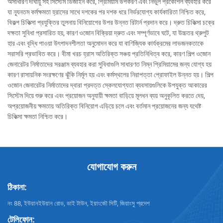
অসাধারণ দীর্ঘায়ু সহ সিস্টেম ডিজাইন করে, প্রিমিয়াম উপকরণ এবং নির্ভুল প্রকৌশল ব্যবহার করে
যা ন্যূনতম কর্মক্ষমতা হ্রাসের সাথে দশকের পর দশক ধরে নির্ভরযোগ্য কার্যকারিতা নিশ্চিত করে,
বিকল্প চিকিত্সা প্রযুক্তির তুলনায় বিনিয়োগের উপর উন্নত রিটার্ন প্রদান করে। দ্রুত চিকিত্সা চক্রে
দক্ষতা সুবিধা প্রসারিত হয়, কারণ ওজোন বিক্রিয়া দ্রুত এবং সম্পূর্ণভাবে ঘটে, যা উচ্চতর থ্রুপুট
হার এবং বৃদ্ধি পাওয়া উৎপাদনশীলতা অনুমোদন করে যা বাণিজ্যিক কার্যক্রমের লাভজনকতাকে
সরাসরি প্রভাবিত করে। বীমা খরচ হ্রাস অতিরিক্ত সঞ্চয় প্রতিনিধিত্ব করে, কারণ শিল্প ওজোন
জেনারেটর নির্মাতাদের সরঞ্জাম ব্যবহার করা সুবিধাগুলি সাধারণত নিম্ন প্রিমিয়ামের জন্য যোগ্য হয়
কারণ রাসায়নিক সংরক্ষণের ঝুঁকি নির্মূল হয় এবং কর্মস্থলের নিরাপত্তা প্রোফাইল উন্নত হয়। শিল্প
ওজোন জেনারেটর নির্মাতাদের দ্বারা প্রদত্ত স্কেলযোগ্যতা ব্যবসায়গুলিকে উপযুক্ত আকারের
সিস্টেম দিয়ে শুরু করে এবং প্রয়োজন অনুযায়ী ক্ষমতা বাড়িয়ে মূলধন ব্যয় অনুকূলিত করতে দেয়,
অপ্রয়োজনীয় ক্ষমতায় অতিরিক্ত বিনিয়োগ এড়িয়ে চলে এবং বর্তমান প্রয়োজনের জন্য যথেষ্ট
চিকিত্সা ক্ষমতা নিশ্চিত করে।
যোগাযোগ করুন
ঠিকানা:
নং 88, ইউয়ানইউয়ান রোড, ডাই টাউন, ইয়াংজৌ সিটি, জিয়াংসু প্রদেশ
টেলিফোন: