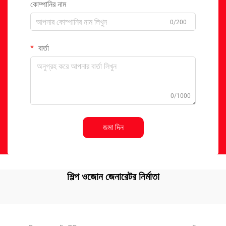
কোম্পানির নাম
0/200
বার্তা
0/1000
জমা দিন
শিল্প ওজোন জেনারেটর নির্মাতা