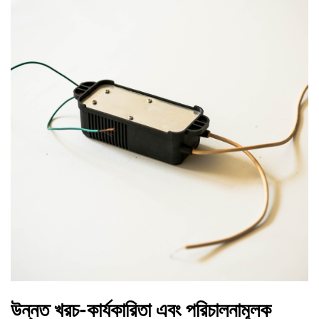
উন্নত খরচ-কার্যকারিতা এবং পরিচালনামূলক