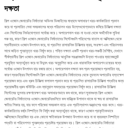
দক্ষতা
শিল্প ওজোন জেনারেটর নির্মাতারা অভিনব ডিজাইনের মাধ্যমে অসাধারণ খরচ-কার্যকারিতা প্রদান
করে যা প্রসারিত সেবা সময়কালের মধ্যে পরিচালন খরচ উল্লেখযোগ্যভাবে কমিয়ে চিকিত্সা দক্ষতা
এবং সিস্টেমের নির্ভরযোগ্যতা সর্বোচ্চ করে। অপারেশনাল খরচ না হওয়া থেকে অর্থনৈতিক সুবিধা
শুরু হয়, কারণ শিল্প ওজোন জেনারেটর নির্মাতাদের সিস্টেমগুলি পরিবেশের বাতাস বা অক্সিজেন থেকে
স্থানীয়ভাবে ওজোন উৎপাদন করে, যা প্রচলিত রাসায়নিক চিকিত্সার ক্রয়, সংরক্ষণ এবং পরিচালনার
সাথে জড়িত পুনরাবৃত্ত খরচ নির্মূল করে। শক্তি দক্ষতা একটি প্রধান খরচ-সঞ্চয়ী বৈশিষ্ট্য, যেখানে
শীর্ষস্থানীয় শিল্প ওজোন জেনারেটর নির্মাতাদের আধুনিক সরঞ্জামগুলি উন্নত পাওয়ার ম্যানেজমেন্ট
প্রযুক্তি অন্তর্ভুক্ত করে যা বিদ্যুৎ খরচ অনুকূলিত করে এবং ধারাবাহিক অপারেশন চক্রের মধ্যে
সর্বোচ্চ ওজোন উৎপাদন হার বজায় রাখে। অপারেশনাল দক্ষতা কম শ্রম প্রয়োজনে প্রসারিত হয়,
কারণ স্বয়ংক্রিয় সিস্টেমগুলি শিল্প ওজোন জেনারেটর নির্মাতাদের থেকে ন্যূনতম অপারেটর হস্তক্ষেপ
প্রয়োজন করে এবং ধ্রুব চিকিত্সা ফলাফল প্রদান করে যা প্রচলিত রাসায়নিক চিকিত্সা পদ্ধতির জন্য
প্রয়োজনীয় ধ্রুব মনিটরিং এবং ম্যানুয়াল সমন্বয়ের প্রয়োজন নির্মূল করে। রাসায়নিক চিকিত্সা
সিস্টেমের তুলনায় রক্ষণাবেক্ষণ খরচ অসাধারণভাবে কম থাকে, কারণ সুনামধন্য শিল্প ওজোন
জেনারেটর নির্মাতাদের ওজোন জেনারেটরগুলিতে কম যান্ত্রিক উপাদান থাকে যা ক্ষয় বা রাসায়নিক
ক্ষতির শিকার হয়, যার ফলে পরিষেবা সময়কাল বাড়ে এবং প্রতিস্থাপন যন্ত্রাংশের খরচ কমে। খরচ-
কার্যকারিতায় বর্জ্য নিষ্পত্তি ফি নির্মূল করা অন্তর্ভুক্ত থাকে, কারণ ওজোন প্রাকৃতিকভাবে
অক্সিজেনে বিয়োজিত হয় এবং কোনো ক্ষতিকারক উপজাত উৎপাদন করে না যা ব্যয়বহুল নিষ্পত্তি
পদ্ধতি বা পরিবেশগত পুনরুদ্ধার প্রচেষ্টার প্রয়োজন হয়। শিল্প ওজোন জেনারেটর নির্মাতারা