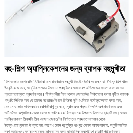
বহু-শিল্প অ্যাপ্লিকেশনের জন্য ব্যাপক বহুমুখীতা
শিল্প ওজোন জেনারেটর নির্মাতারা অসাধারণভাবে বহুমুখী সিস্টেম তৈরি করেছেন যা বিভিন্ন শিল্প খাতে
উৎকৃষ্ট কাজ করে, আধুনিক ওজোন উৎপাদন প্রযুক্তির অসাধারণ অভিযোজন ক্ষমতা এবং ব্যাপক
প্রয়োগযোগ্যতা প্রদর্শন করে। শীর্ষস্থানীয় শিল্প ওজোন জেনারেটর নির্মাতাদের দ্বারা গৃহীত ব্যাপক
পদ্ধতি নিশ্চিত করে যে তাদের সরঞ্জামগুলি জল চিকিত্সা সুবিধাগুলিতে সর্বোত্তমভাবে কাজ করে,
যেখানে ওজোন কার্যকরভাবে রোগজীবাণু দূর করে, স্বাদ এবং গন্ধ যৌগগুলি অপসারণ করে এবং
জটিল জৈব অণুগুলিকে ভেঙে ফেলে যা ক্ষতিকারক বিসংক্রামক উপজাত উৎপাদন ছাড়াই হয়। খাদ্য
প্রক্রিয়াকরণ শিল্পগুলি শিল্প ওজোন জেনারেটর নির্মাতাদের প্রদত্ত সমাধান থেকে
উল্লেখযোগ্যভাবে উপকৃত হয়, কারণ ওজোন প্রযুক্তি পণ্যের সেলফ লাইফ বাড়ায়, অণুজীবজনিত
দূষণ কমায় এবং স্বাস্থ্য-সচেতন ভোক্তাদের জন্য রাসায়নিক অবশিষ্টাংশ ছাড়াই পুষ্টিগুণ বজায়