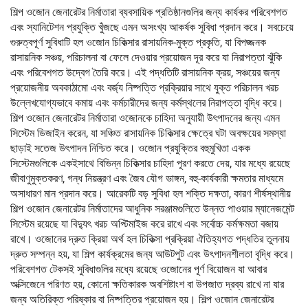
শিল্প ওজোন জেনারেটর নির্মাতারা ব্যবসায়িক প্রতিষ্ঠানগুলির জন্য কার্যকর পরিবেশগত
এবং স্যানিটেশন প্রযুক্তি খুঁজছে এমন অসংখ্য আকর্ষক সুবিধা প্রদান করে। সবচেয়ে
গুরুত্বপূর্ণ সুবিধাটি হল ওজোন চিকিত্সার রাসায়নিক-মুক্ত প্রকৃতি, যা বিপজ্জনক
রাসায়নিক সঞ্চয়, পরিচালনা বা ফেলে দেওয়ার প্রয়োজন দূর করে যা নিরাপত্তা ঝুঁকি
এবং পরিবেশগত উদ্বেগ তৈরি করে। এই পদ্ধতিটি রাসায়নিক ক্রয়, সঞ্চয়ের জন্য
প্রয়োজনীয় অবকাঠামো এবং বর্জ্য নিষ্পত্তি প্রক্রিয়ার সাথে যুক্ত পরিচালন খরচ
উল্লেখযোগ্যভাবে কমায় এবং কর্মচারীদের জন্য কর্মস্থলের নিরাপত্তা বৃদ্ধি করে।
শিল্প ওজোন জেনারেটর নির্মাতারা ওজোনকে চাহিদা অনুযায়ী উৎপাদনের জন্য এমন
সিস্টেম ডিজাইন করেন, যা সঞ্চিত রাসায়নিক চিকিত্সার ক্ষেত্রে ঘটা অবক্ষয়ের সমস্যা
ছাড়াই সতেজ উৎপাদন নিশ্চিত করে। ওজোন প্রযুক্তির বহুমুখিতা একক
সিস্টেমগুলিকে একইসাথে বিভিন্ন চিকিত্সার চাহিদা পূরণ করতে দেয়, যার মধ্যে রয়েছে
জীবাণুমুক্তকরণ, গন্ধ নিয়ন্ত্রণ এবং জৈব যৌগ ভাঙ্গন, বহু-কার্যকারী ক্ষমতার মাধ্যমে
অসাধারণ মান প্রদান করে। আরেকটি বড় সুবিধা হল শক্তি দক্ষতা, কারণ শীর্ষস্থানীয়
শিল্প ওজোন জেনারেটর নির্মাতাদের আধুনিক সরঞ্জামগুলিতে উন্নত পাওয়ার ম্যানেজমেন্ট
সিস্টেম রয়েছে যা বিদ্যুৎ খরচ অপ্টিমাইজ করে রাখে এবং সর্বোচ্চ কর্মক্ষমতা বজায়
রাখে। ওজোনের দ্রুত ক্রিয়া অর্থ হল চিকিত্সা প্রক্রিয়া ঐতিহ্যগত পদ্ধতির তুলনায়
দ্রুত সম্পন্ন হয়, যা শিল্প কার্যক্রমের জন্য আউটপুট এবং উৎপাদনশীলতা বৃদ্ধি করে।
পরিবেশগত টেকসই সুবিধাগুলির মধ্যে রয়েছে ওজোনের পূর্ণ বিয়োজন যা আবার
অক্সিজেনে পরিণত হয়, কোনো ক্ষতিকারক অবশিষ্টাংশ বা উপজাত দ্রব্য রাখে না যার
জন্য অতিরিক্ত পরিষ্কার বা নিষ্পত্তির প্রয়োজন হয়। শিল্প ওজোন জেনারেটর