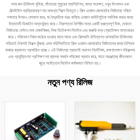
নগর জল চিকিৎসা সুবিধা, সাঁতারের পুকুরের স্যানিটেশন, খাদ্য সংরক্ষণ, ওষুধ উৎপাদন এবং
টেক্সটাইল প্রক্রিয়াকরণ সহ অসংখ্য শিল্পে বিস্তৃত। শিল্প ওজোন জেনারেটর নির্মাতারা শক্তি
দক্ষতার উপরও ফোকাস করে, যা বৈদ্যুতিক খরচ কমিয়ে ওজোন আউটপুটকে সর্বাধিক করার জন্য
উদ্ভাবনী ডিজাইন অন্তর্ভুক্ত করে। নিরাপত্তা বৈশিষ্ট্য অন্য একটি গুরুত্বপূর্ণ দিক, যেখানে
নির্মাতারা ফেইল-সেফ মেকানিজম, লিক ডিটেকশন সিস্টেম এবং জরুরি বন্ধ প্রোটোকল বাস্তবায়ন
করে। পরিবেষণ নিয়ম কঠোর হওয়ার সাথে সাথে এবং শিল্পগুলি ঐতিহ্যগত রাসায়নিক চিকিৎসার
পরিবর্তে টেকসই বিকল্প খুঁজছে এমন পরিস্থিতিতে শিল্প ওজোন জেনারেটর নির্মাতাদের জন্য বৈশ্বিক
বাজার ক্রমাগত প্রসারিত হচ্ছে। এই নির্মাতারা প্রায়শই স্থাপন নির্দেশিকা, রক্ষণাবেক্ষণ পরিকল্পনা
এবং প্রযুক্তিগত প্রশিক্ষণ সহ ব্যাপক সমর্থন পরিষেবা প্রদান করে, যাতে সরঞ্জামের জীবনকাল
জুড়ে সর্বোত্তম সিস্টেম কর্মক্ষমতা নিশ্চিত হয়।
নতুন পণ্য রিলিজ