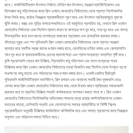
রাখে। ফার্মাসিউটিক্যাল উৎপাদন নির্মাতা স্টেরিল জল উৎপাদন, সরঞ্জাম স্যানিটাইজেশন এবং
ক্লিনরুম বায়ু পরিশোধনের জন্য শিল্প ওজোন জেনারেটর নির্মাতাদের থেকে প্রাপ্ত সিস্টেমগুলির
উপর নির্ভর করে, কঠোর নিয়ন্ত্রক প্রয়োজনীয়তা পূরণ করে এবং উৎপাদন প্রক্রিয়াজুড়ে দূষণের
ঝুঁকি কমায়। বস্ত্র এবং লন্ড্রি অপারেশনগুলিতেও এই বহুমুখিতা প্রসারিত হয়, যেখানে শিল্প ওজোন
জেনারেটর নির্মাতারা এমন সিস্টেম প্রদান করেন যা কাপড়ের দাগ দূর করে, গন্ধ দূর করে এবং কাপড়
বিসংক্রামিত করে যখন জলের তাপমাত্রা কমানোর প্রয়োজন এবং রাসায়নিক ব্যবহার কমায়।
সাঁতারের পুকুর এবং স্পা সুবিধাগুলি শিল্প ওজোন জেনারেটর নির্মাতাদের থেকে প্রাপ্ত সরঞ্জাম
ব্যবহার করে স্ফটিক স্বচ্ছ জলের গুণমান বজায় রাখে, ক্লোরিনের চাহিদা কমায় এবং ক্লোরামাইন
গঠন দূর করে যা ব্যবহারকারীদের চোখের জ্বালাপোড়া এবং শ্বাস-সংক্রান্ত অস্বস্তি সৃষ্টি করে।
কৃষি প্রয়োগগুলি সেচের জল চিকিত্সা, গ্রিনহাউস বায়ু পরিশোধন এবং ফলন সংগ্রহের পরের
চিকিত্সার জন্য শিল্প ওজোন জেনারেটর নির্মাতাদের দ্বারা ডিজাইন করা সিস্টেম থেকে উপকৃত হয় যা
সংরক্ষণের আয়ু বাড়ায় এবং পরিবহনের সময় গুণমান বজায় রাখে। ওয়েস্টওয়াটার ট্রিটমেন্ট
সুবিধাগুলি ফার্মাসিউটিক্যাল অবশিষ্টাংশ, শিল্প রসায়ন এবং অন্যান্য স্থায়ী জৈব দূষকগুলি ভেঙে
ফেলার জন্য শিল্প ওজোন জেনারেটর নির্মাতাদের কাছ থেকে উন্নত জারণ প্রক্রিয়ার সমাধানগুলি
ব্যবহার করে যা প্রচলিত চিকিত্সা পদ্ধতি কার্যকরভাবে অপসারণ করতে পারে না। শিল্প ওজোন
জেনারেটর নির্মাতাদের সিস্টেমগুলির অভিযোজন ক্ষমতার মধ্যে রয়েছে কাস্টমাইজযোগ্য ওজোন
ঘনত্বের মাত্রা, ডেলিভারি পদ্ধতি এবং যোগাযোগের সময়ের প্যারামিটার যা নির্দিষ্ট শিল্পের
প্রয়োজনীয়তা অনুযায়ী চিকিত্সার কার্যকারিতা অপ্টিমাইজ করে এবং সমস্ত প্রয়োগের জন্য নিয়ন্ত্রক
অনুপাত এবং পরিচালন দক্ষতা নিশ্চিত করে।