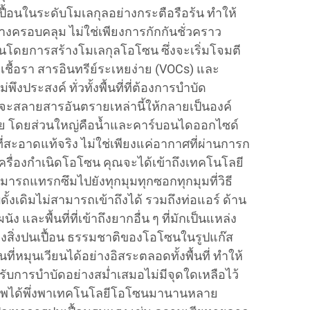
ื้อนในระดับโมเลกุลอย่างกระตือรือร้น ทำให้
่างครอบคลุม ไม่ใช่เพียงการกักกันชั่วคราว
านโดยการสร้างโมเลกุลโอโซน ซึ่งจะเริ่มโจมตี
าเชื้อรา สารอินทรีย์ระเหยง่าย (VOCs) และ
ม่พึงประสงค์ ทั่วทั้งพื้นที่ที่ต้องการบำบัด
ะสลายสารอันตรายเหล่านี้ให้กลายเป็นองค์
ราย โดยส่วนใหญ่คือน้ำและคาร์บอนไดออกไซด์
่สะอาดแท้จริง ไม่ใช่เพียงแค่อากาศที่ผ่านการก
์เครื่องกำเนิดโอโซน คุณจะได้เข้าถึงเทคโนโลยี
รถแทรกซึมไปยังทุกมุมทุกซอกทุกมุมที่วิธี
เดิมไม่สามารถเข้าถึงได้ รวมถึงท่อแอร์ ด้าน
ง และพื้นที่ที่เข้าถึงยากอื่น ๆ ที่มักเป็นแหล่ง
สิ่งปนเปื้อน ธรรมชาติของโอโซนในรูปแก๊ส
ที่หมุนเวียนได้อย่างอิสระตลอดทั้งพื้นที่ ทำให้
ด้รับการบำบัดอย่างสม่ำเสมอไม่มีจุดใดเหลือไว้
าชีพได้พึ่งพาเทคโนโลยีโอโซนมานานหลาย