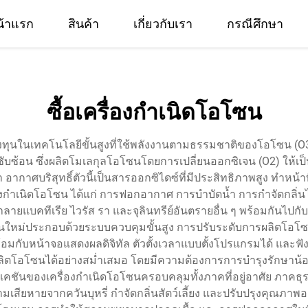
น้าแรก
สินค้า
เกี่ยวกับเรา
กรณีศึกษา
ซื้อเครื่องกำเนิดโอโซน
ลงทุนในเทคโนโลยีขั้นสูงที่ใช้พลังงานตามธรรมชาติของโอโซน (O3
่ซับซ้อน ซึ่งผลิตโมเลกุลโอโซนโดยการเปลี่ยนออกซิเจน (O2) ใ
บริสุทธิ์ตัวนี้เป็นสารออกซิไดซ์ที่มีประสิทธิภาพสูง ทำหน้าที่เ
องกำเนิดโอโซน ได้แก่ การฟอกอากาศ การบำบัดน้ำ การกำจัดกลิ่นไม
ำลายแบคทีเรีย ไวรัส รา และจุลินทรีย์อันตรายอื่น ๆ พร้อมกันไปกับ
ุ่นใหม่ประกอบด้วยระบบควบคุมขั้นสูง การปรับระดับการผลิตโ
้อมกับหน้าจอแสดงผลดิจิทัล ตัวตั้งเวลาแบบตั้งโปรแกรมได้ และฟ
ตโอโซนได้อย่างสม่ำเสมอ โดยมีความต้องการการบำรุงรักษาน้อย 
คชันของเครื่องกำเนิดโอโซนครอบคลุมทั้งภาคที่อยู่อาศัย ภาคธุรก
มเสียหายจากควันบุหรี่ กำจัดกลิ่นสัตว์เลี้ยง และปรับปรุงคุณภาพอา