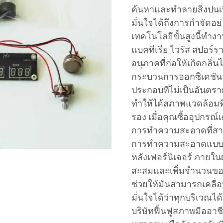
ค้นหาและทำลายสิ่งปนเป
มั่นใจได้ถึงการกำจัดอย
เทคโนโลยีขั้นสูงนี้ทำง
แบคทีเรีย ไวรัส สปอร์ร
อนุภาคที่ก่อให้เกิดกลิ่นไ
กระบวนการออกซิเดชันจ
ประกอบที่ไม่เป็นอันต
ทำให้ได้สภาพแวดล้อมที
รอง เมื่อคุณซื้ออุปกรณ
การทำความสะอาดที่สามา
การทำความสะอาดแบบดั้ง
หลังเฟอร์นิเจอร์ ภายในผนั
สะสมและเพิ่มจำนวนของ
ช่วยให้มันสามารถเคลื่อน
มั่นใจได้ว่าทุกบริเวณไ
บริษัทฟื้นฟูสภาพมืออ