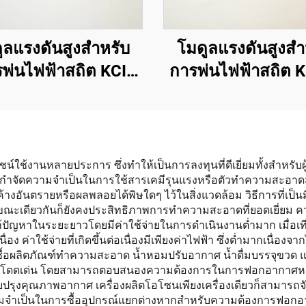
ูลแรงดันสูงสำหรับ
โมดูลแรงดันสูงสำ
พ่นไฟฟ้าสถิต KCI
การพ่นไฟฟ้าสถิต 
1688A
12V
์ใช้งานหลายประการ ซึ่งทำให้เป็นการลงทุนที่ดีเยี่ยมทั้งสำหรับผู
ยกำจัดความจำเป็นในการใช้สารเคมีรุนแรงหรือตัวทำความสะอาด
กค้างอันตรายหรือผลพลอยได้พิษใดๆ ไว้ในสิ่งแวดล้อม วิธีการที่เป็
ะเดียวกันก็ยังคงประสิทธิภาพการทำความสะอาดที่ยอดเยี่ยม ความค
ก้ปัญหาในระยะยาวโดยมีค่าใช้จ่ายในการดำเนินงานต่ำมาก เมื่อเท
นื่อง ค่าใช้จ่ายที่เกิดขึ้นต่อเนื่องมีเพียงค่าไฟฟ้า ซึ่งต่ำมากเนื
รซื้อผลิตภัณฑ์ทำความสะอาด น้ำหอมปรับอากาศ น้ำดื่มบรรจุข
ที่โดดเด่น โดยสามารถตอบสนองความต้องการในการฟอกอากาศหลายด
ปรับปรุงคุณภาพอากาศ เครื่องผลิตโอโซนเพียงเครื่องเดียวก็สามารถจ
็นในการซื้ออุปกรณ์แยกต่างหากสำหรับความต้องการฟอกอากาศที่แ