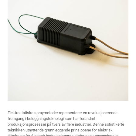
Elektrostatiske spraymetoder representerer en revolusjonerende
fremgang i beleggningsteknologi som har forandret
produksjonsprosesser på tvers av flere industrier. Denne sofistikerte
teknikken utnytter de grunnleggende prinsippene for elektrisk
tiltrekning for å oppnå bedre beleggresultater enn konvensjonelle