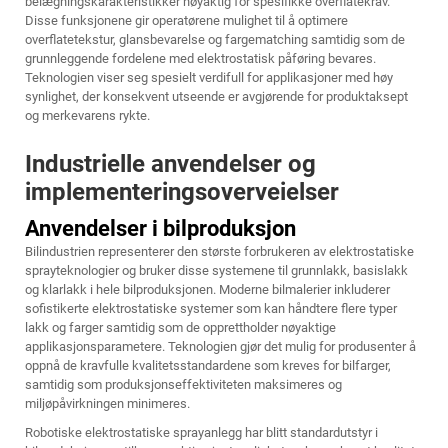
belægningskarakteristikker nøyaktig for spesifikke overflatekrav.
Disse funksjonene gir operatørene mulighet til å optimere
overflatetekstur, glansbevarelse og fargematching samtidig som de
grunnleggende fordelene med elektrostatisk påføring bevares.
Teknologien viser seg spesielt verdifull for applikasjoner med høy
synlighet, der konsekvent utseende er avgjørende for produktaksept
og merkevarens rykte.
Industrielle anvendelser og
implementeringsoverveielser
Anvendelser i bilproduksjon
Bilindustrien representerer den største forbrukeren av elektrostatiske
sprayteknologier og bruker disse systemene til grunnlakk, basislakk
og klarlakk i hele bilproduksjonen. Moderne bilmalerier inkluderer
sofistikerte elektrostatiske systemer som kan håndtere flere typer
lakk og farger samtidig som de opprettholder nøyaktige
applikasjonsparametere. Teknologien gjør det mulig for produsenter å
oppnå de kravfulle kvalitetsstandardene som kreves for bilfarger,
samtidig som produksjonseffektiviteten maksimeres og
miljøpåvirkningen minimeres.
Robotiske elektrostatiske sprayanlegg har blitt standardutstyr i