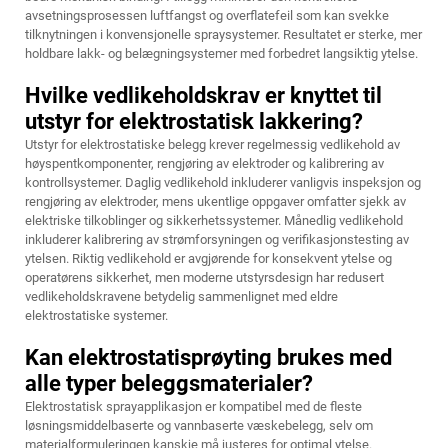
avsetningsprosessen luftfangst og overflatefeil som kan svekke
tilknytningen i konvensjonelle spraysystemer. Resultatet er sterke, mer
holdbare lakk- og belægningsystemer med forbedret langsiktig ytelse.
Hvilke vedlikeholdskrav er knyttet til
utstyr for elektrostatisk lakkering?
Utstyr for elektrostatiske belegg krever regelmessig vedlikehold av
høyspentkomponenter, rengjøring av elektroder og kalibrering av
kontrollsystemer. Daglig vedlikehold inkluderer vanligvis inspeksjon og
rengjøring av elektroder, mens ukentlige oppgaver omfatter sjekk av
elektriske tilkoblinger og sikkerhetssystemer. Månedlig vedlikehold
inkluderer kalibrering av strømforsyningen og verifikasjonstesting av
ytelsen. Riktig vedlikehold er avgjørende for konsekvent ytelse og
operatørens sikkerhet, men moderne utstyrsdesign har redusert
vedlikeholdskravene betydelig sammenlignet med eldre
elektrostatiske systemer.
Kan elektrostatisprøyting brukes med
alle typer beleggsmaterialer?
Elektrostatisk sprayapplikasjon er kompatibel med de fleste
løsningsmiddelbaserte og vannbaserte væskebelegg, selv om
materialformuleringen kanskje må justeres for optimal ytelse.