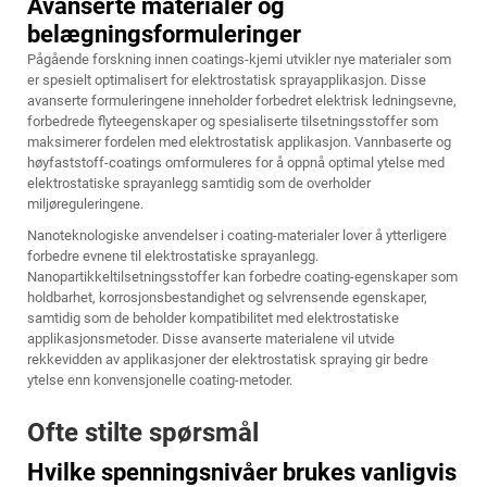
Avanserte materialer og
belægningsformuleringer
Pågående forskning innen coatings-kjemi utvikler nye materialer som
er spesielt optimalisert for elektrostatisk sprayapplikasjon. Disse
avanserte formuleringene inneholder forbedret elektrisk ledningsevne,
forbedrede flyteegenskaper og spesialiserte tilsetningsstoffer som
maksimerer fordelen med elektrostatisk applikasjon. Vannbaserte og
høyfaststoff-coatings omformuleres for å oppnå optimal ytelse med
elektrostatiske sprayanlegg samtidig som de overholder
miljøreguleringene.
Nanoteknologiske anvendelser i coating-materialer lover å ytterligere
forbedre evnene til elektrostatiske sprayanlegg.
Nanopartikkeltilsetningsstoffer kan forbedre coating-egenskaper som
holdbarhet, korrosjonsbestandighet og selvrensende egenskaper,
samtidig som de beholder kompatibilitet med elektrostatiske
applikasjonsmetoder. Disse avanserte materialene vil utvide
rekkevidden av applikasjoner der elektrostatisk spraying gir bedre
ytelse enn konvensjonelle coating-metoder.
Ofte stilte spørsmål
Hvilke spenningsnivåer brukes vanligvis