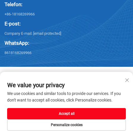
Telefon:
+86-18168269966
E-post:
Company E-mail:
[email protected]
WhatsApp:
8618168269966
We value your privacy
Copyright © 2026 Yangzhou Sanxing Technology CO.,LTD. Alle rettigheter
We use cookies and similar tools to provide our services. If you
forbeholdes. -
Personvernpolicy
don't want to accept all cookies, click Personalize cookies.
Accept all
Personalize cookies