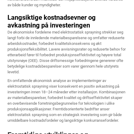
av både kunder og myndigheter.
Langsiktige kostnadsevner og
avkastning på investeringen
De økonomiske fordelene med elektrostatisk sprayning strekker seg
langt forbi de innledende materialbesparelsene og omfatter reduserte
arbeidskostnader, forbedret kvalitetskonsekvens og økt
produksjonsfleksibilitet. Lavere avvisningsrater og reduserte behov for
etterarbeid fører til forbedret produksjonseffektivitet og høyere total
utstyrsnøye (OEE). Disse driftsmessige forbedringene genererer ofte
betydelige kostnadsbesparelser som varer gjennom hele utstyrets
levetid.
En omfattende økonomisk analyse av implementeringer av
elektrostatisk sprayning viser konsekvent en positiv avkastning på
investeringen innen 18–24 måneder etter installasjon. Kombinasjonen
av materialbesparelser, forbedret kvalitet og driftseffektivitet skaper
en overbevisende forretningsbegrunnelse for teknologien i ulike
produksjonsapplikasjoner. Fremtidsorienterte bedrifter anser
elektrostatisk sprayning som en strategisk investering som gir både
umiddelbare kostnadsfordeler og langsiktige konkurransefordeler.