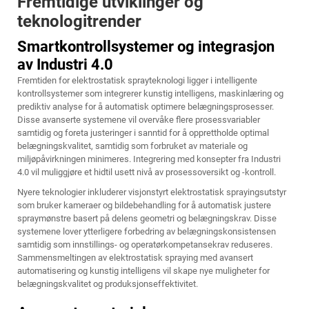
Fremtidige utviklinger og
teknologitrender
Smartkontrollsystemer og integrasjon
av Industri 4.0
Fremtiden for elektrostatisk sprayteknologi ligger i intelligente
kontrollsystemer som integrerer kunstig intelligens, maskinlæring og
prediktiv analyse for å automatisk optimere belægningsprosesser.
Disse avanserte systemene vil overvåke flere prosessvariabler
samtidig og foreta justeringer i sanntid for å opprettholde optimal
belægningskvalitet, samtidig som forbruket av materiale og
miljøpåvirkningen minimeres. Integrering med konsepter fra Industri
4.0 vil muliggjøre et hidtil usett nivå av prosessoversikt og -kontroll.
Nyere teknologier inkluderer visjonstyrt elektrostatisk sprayingsutstyr
som bruker kameraer og bildebehandling for å automatisk justere
spraymønstre basert på delens geometri og belægningskrav. Disse
systemene lover ytterligere forbedring av belægningskonsistensen
samtidig som innstillings- og operatørkompetansekrav reduseres.
Sammensmeltingen av elektrostatisk spraying med avansert
automatisering og kunstig intelligens vil skape nye muligheter for
belægningskvalitet og produksjonseffektivitet.