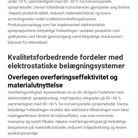
under 10 %, sammenlignet med 20–30 % for konvensjonelle
spraymetoder. Denne forbedrede konsistensen gjenspeiler seg direkte
i høyere produktkvalitet, redusert materialeforbruk og lavere
avvisningsrater under kvalitetskontrollinspeksjoner.
Produksjonsanlegg som har implementert elektrostatisk
sprayrapporterer betydelige forbedringer i andelen produkter som
godkjennes ved første gjennomgang samt betydelige reduksjoner i
behovet for etterarbeid.
Kvalitetsforbedrende fordeler med
elektrostatiske belægningsystemer
Overlegen overføringseffektivitet og
materialutnyttelse
Overføringsvirkgrad representerer en av de viktigste fordelene med
elektrostatisk sprayteknologi, med typiske virkgrader på 85–95 %
sammenlignet med 30–50 % for konvensjonelle spraymetoder. Denne
betydelige forbedringen skyldes den elektriske tiltrekningen som fører
malingpartiklene direkte til måloverflaten, noe som minimerer
overspray og sprett tilbake. Høyere overføringsvirkgrad gir betydelige
besparelser på materialkostnader, redusert miljøpåvirkning og renere
produksjonsmiljø.