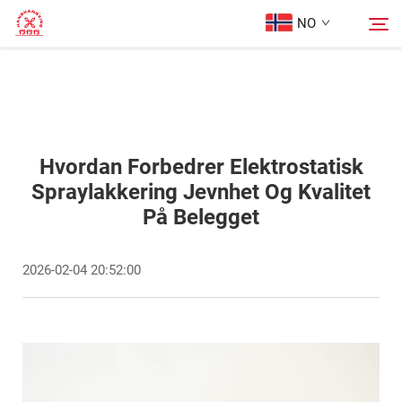
NO
Hjem
Søk
Produkter
Hvordan Forbedrer Elektrostatisk
Spraylakkering Jevnhet Og Kvalitet
På Belegget
Om oss
2026-02-04 20:52:00
Tilfeller
Blogg
Kontakt Oss