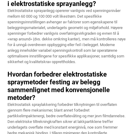
i elektrostatiske sprayanlegg?
Elektrostatiske sprayanlegg opererer vanligvis ved spenningsnivåer
mellom 60 000 og 100 000 volt likestrøm. Det spesifikke
spenningsinnstillingen avhenger av faktorer som egenskapene til
beleggningsmaterialet, underlagets geometri og miljøforhold. Høyere
spenninger forbedrer vanligvis overføringsvirkgraden og evnen til å
«wrap around» (dvs. dekke omkring kanter), men må kontrolleres nøye
for å unngå overdreven oppbygging eller feil i belegget. Moderne
anlegg inneholder variabel spenningskontroll som lar operatørene
optimalisere innstillingene for spesifikke applikasjoner, samtidig som
sikkerhet og kvalitetskrav opprettholdes.
Hvordan forbedrer elektrostatiske
spraymetoder festing av belegg
sammenlignet med konvensjonelle
metoder?
Elektrostatisk spraylakkering forbedrer tilknytningen til overflaten
gjennom flere mekanismer, blant annet forbedret
partikkelimpaktenergi, bedre overflatevåting og mer jevn filmdannelse.
Den elektriske tiltrekningkraften sikrer at lakkpartiklene treffer
underlagets overflate med konstant energinivå, noe som fremmer
bedre mekanisk binding. I tillegg minimerer den kontrollerte