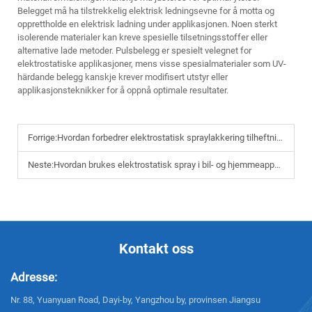
Belegget må ha tilstrekkelig elektrisk ledningsevne for å motta og
opprettholde en elektrisk ladning under applikasjonen. Noen sterkt
isolerende materialer kan kreve spesielle tilsetningsstoffer eller
alternative lade metoder. Pulsbelegg er spesielt velegnet for
elektrostatiske applikasjoner, mens visse spesialmaterialer som UV-
härdande belegg kanskje krever modifisert utstyr eller
applikasjonsteknikker for å oppnå optimale resultater.
Forrige:
Hvordan forbedrer elektrostatisk spraylakkering tilheftning og holdbarhet til overflaten?
Neste:
Hvordan brukes elektrostatisk spray i bil- og hjemmeapparatindustrien
Kontakt oss
Adresse:
Nr. 88, Yuanyuan Road, Dayi-by, Yangzhou by, provinsen Jiangsu