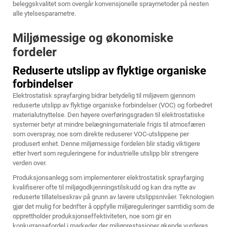
beleggskvalitet som overgår konvensjonelle spraymetoder på nesten
alle ytelsesparametre.
Miljømessige og økonomiske
fordeler
Reduserte utslipp av flyktige organiske
forbindelser
Elektrostatisk sprayfarging bidrar betydelig til miljøvern gjennom
reduserte utslipp av flyktige organiske forbindelser (VOC) og forbedret
materialutnyttelse. Den høyere overføringsgraden til elektrostatiske
systemer betyr at mindre belægningsmateriale frigis til atmosfæren
som overspray, noe som direkte reduserer VOC-utslippene per
produsert enhet. Denne miljømessige fordelen blir stadig viktigere
etter hvert som reguleringene for industrielle utslipp blir strengere
verden over.
Produksjonsanlegg som implementerer elektrostatisk sprayfarging
kvalifiserer ofte til miljøgodkjenningstilskudd og kan dra nytte av
reduserte tillatelseskrav på grunn av lavere utslippsnivåer. Teknologien
gjør det mulig for bedrifter å oppfylle miljøreguleringer samtidig som de
opprettholder produksjonseffektiviteten, noe som gir en
konkurransefordel i markeder der miljøprestasjoner økende vurderes