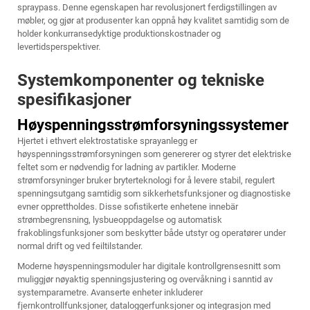
spraypass. Denne egenskapen har revolusjonert ferdigstillingen av
møbler, og gjør at produsenter kan oppnå høy kvalitet samtidig som de
holder konkurransedyktige produktionskostnader og
levertidsperspektiver.
Systemkomponenter og tekniske
spesifikasjoner
Høyspenningsstrømforsyningssystemer
Hjertet i ethvert elektrostatiske sprayanlegg er
høyspenningsstrømforsyningen som genererer og styrer det elektriske
feltet som er nødvendig for ladning av partikler. Moderne
strømforsyninger bruker bryterteknologi for å levere stabil, regulert
spenningsutgang samtidig som sikkerhetsfunksjoner og diagnostiske
evner opprettholdes. Disse sofistikerte enhetene innebär
strømbegrensning, lysbueoppdagelse og automatisk
frakoblingsfunksjoner som beskytter både utstyr og operatører under
normal drift og ved feiltilstander.
Moderne høyspenningsmoduler har digitale kontrollgrensesnitt som
muliggjør nøyaktig spenningsjustering og overvåkning i sanntid av
systemparametre. Avanserte enheter inkluderer
fjernkontrollfunksjoner, dataloggerfunksjoner og integrasjon med