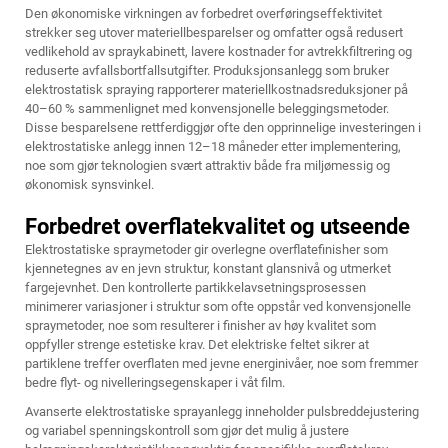
Den økonomiske virkningen av forbedret overføringseffektivitet
strekker seg utover materiellbesparelser og omfatter også redusert
vedlikehold av spraykabinett, lavere kostnader for avtrekkfiltrering og
reduserte avfallsbortfallsutgifter. Produksjonsanlegg som bruker
elektrostatisk spraying rapporterer materiellkostnadsreduksjoner på
40–60 % sammenlignet med konvensjonelle beleggingsmetoder.
Disse besparelsene rettferdiggjør ofte den opprinnelige investeringen i
elektrostatiske anlegg innen 12–18 måneder etter implementering,
noe som gjør teknologien svært attraktiv både fra miljømessig og
økonomisk synsvinkel.
Forbedret overflatekvalitet og utseende
Elektrostatiske spraymetoder gir overlegne overflatefinisher som
kjennetegnes av en jevn struktur, konstant glansnivå og utmerket
fargejevnhet. Den kontrollerte partikkelavsetningsprosessen
minimerer variasjoner i struktur som ofte oppstår ved konvensjonelle
spraymetoder, noe som resulterer i finisher av høy kvalitet som
oppfyller strenge estetiske krav. Det elektriske feltet sikrer at
partiklene treffer overflaten med jevne energinivåer, noe som fremmer
bedre flyt- og nivelleringsegenskaper i våt film.
Avanserte elektrostatiske sprayanlegg inneholder pulsbreddejustering
og variabel spenningskontroll som gjør det mulig å justere