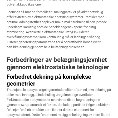
pulverlakkapplikasjoner.
Ladnings-til-masse-forholdet til malingpartikler påvirker betydelig
effektiviteten av
elektrostatiske sprøyting
systemer. Partikler med
optimal ladningstetthet opplever maksimal tiltrekning til den jordede
underlaget samtidig som de beholder egenskapene for riktig
atomisering. Avanserte elektrostatiske utstyr inkluderer
overvåkningsystemer som kontinuerlig måler ladningsnivåer og
justerer genereringsparametrene for å opprettholde konsekvent
partikkeladning gjennom hele belægningsprosessen.
Forbedringer av belægningsjevnhet
gjennom elektrostatiske teknologier
Forbedret dekning på komplekse
geometrier
Tradisjonelle spraybelægningsmetoder sliter ofte med jevn dekning på
deler med innhogg, blinde hull og uregelmessige overflater.
Elektrostatiske spraymetoder overvinner disse begrensningene
gjennom «wrap-around»-effekten, der ladete partikler følger elektriske
feltlinjer for å nå områder som ikke er direkte eksponert for
spraymønsteret. Dette fenomenet muliggjør belægning av indre flater i