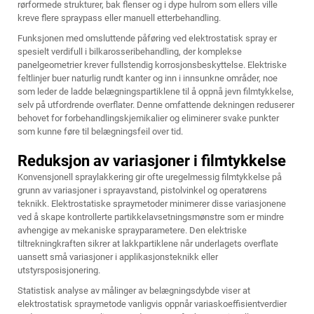
rørformede strukturer, bak flenser og i dype hulrom som ellers ville
kreve flere spraypass eller manuell etterbehandling.
Funksjonen med omsluttende påføring ved elektrostatisk spray er
spesielt verdifull i bilkarosseribehandling, der komplekse
panelgeometrier krever fullstendig korrosjonsbeskyttelse. Elektriske
feltlinjer buer naturlig rundt kanter og inn i innsunkne områder, noe
som leder de ladde belægningspartiklene til å oppnå jevn filmtykkelse,
selv på utfordrende overflater. Denne omfattende dekningen reduserer
behovet for forbehandlingskjemikalier og eliminerer svake punkter
som kunne føre til belægningsfeil over tid.
Reduksjon av variasjoner i filmtykkelse
Konvensjonell spraylakkering gir ofte uregelmessig filmtykkelse på
grunn av variasjoner i sprayavstand, pistolvinkel og operatørens
teknikk. Elektrostatiske spraymetoder minimerer disse variasjonene
ved å skape kontrollerte partikkelavsetningsmønstre som er mindre
avhengige av mekaniske sprayparametere. Den elektriske
tiltrekningkraften sikrer at lakkpartiklene når underlagets overflate
uansett små variasjoner i applikasjonsteknikk eller
utstyrsposisjonering.
Statistisk analyse av målinger av belægningsdybde viser at
elektrostatisk spraymetode vanligvis oppnår variaskoeffisientverdier