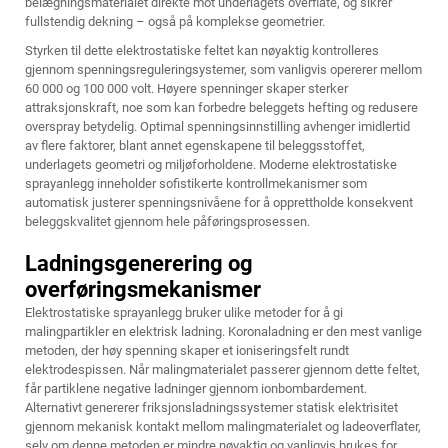
belægningsmaterialet direkte mot underlagets overflate, og sikrer
fullstendig dekning – også på komplekse geometrier.
Styrken til dette elektrostatiske feltet kan nøyaktig kontrolleres
gjennom spenningsreguleringsystemer, som vanligvis opererer mellom
60 000 og 100 000 volt. Høyere spenninger skaper sterker
attraksjonskraft, noe som kan forbedre beleggets hefting og redusere
overspray betydelig. Optimal spenningsinnstilling avhenger imidlertid
av flere faktorer, blant annet egenskapene til beleggsstoffet,
underlagets geometri og miljøforholdene. Moderne elektrostatiske
sprayanlegg inneholder sofistikerte kontrollmekanismer som
automatisk justerer spenningsnivåene for å opprettholde konsekvent
beleggskvalitet gjennom hele påføringsprosessen.
Ladningsgenerering og
overføringsmekanismer
Elektrostatiske sprayanlegg bruker ulike metoder for å gi
malingpartikler en elektrisk ladning. Koronaladning er den mest vanlige
metoden, der høy spenning skaper et ioniseringsfelt rundt
elektrodespissen. Når malingmaterialet passerer gjennom dette feltet,
får partiklene negative ladninger gjennom ionbombardement.
Alternativt genererer friksjonsladningssystemer statisk elektrisitet
gjennom mekanisk kontakt mellom malingmaterialet og ladeoverflater,
selv om denne metoden er mindre nøyaktig og vanligvis brukes for