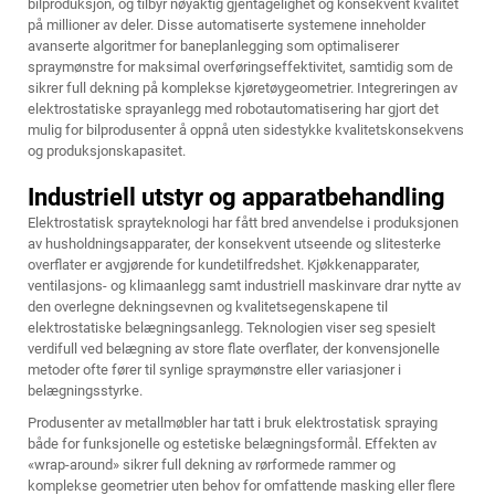
bilproduksjon, og tilbyr nøyaktig gjentagelighet og konsekvent kvalitet
på millioner av deler. Disse automatiserte systemene inneholder
avanserte algoritmer for baneplanlegging som optimaliserer
spraymønstre for maksimal overføringseffektivitet, samtidig som de
sikrer full dekning på komplekse kjøretøygeometrier. Integreringen av
elektrostatiske sprayanlegg med robotautomatisering har gjort det
mulig for bilprodusenter å oppnå uten sidestykke kvalitetskonsekvens
og produksjonskapasitet.
Industriell utstyr og apparatbehandling
Elektrostatisk sprayteknologi har fått bred anvendelse i produksjonen
av husholdningsapparater, der konsekvent utseende og slitesterke
overflater er avgjørende for kundetilfredshet. Kjøkkenapparater,
ventilasjons- og klimaanlegg samt industriell maskinvare drar nytte av
den overlegne dekningsevnen og kvalitetsegenskapene til
elektrostatiske belægningsanlegg. Teknologien viser seg spesielt
verdifull ved belægning av store flate overflater, der konvensjonelle
metoder ofte fører til synlige spraymønstre eller variasjoner i
belægningsstyrke.
Produsenter av metallmøbler har tatt i bruk elektrostatisk spraying
både for funksjonelle og estetiske belægningsformål. Effekten av
«wrap-around» sikrer full dekning av rørformede rammer og
komplekse geometrier uten behov for omfattende masking eller flere