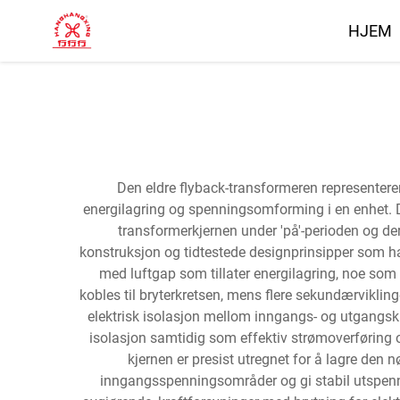
HJEM
Den eldre flyback-transformeren representere
energilagring og spenningsomforming i en enhet. Den
transformerkjernen under 'på'-perioden og dere
konstruksjon og tidtestede designprinsipper som har v
med luftgap som tillater energilagring, noe som
kobles til bryterkretsen, mens flere sekundærviklin
elektrisk isolasjon mellom inngangs- og utgangskre
isolasjon samtidig som effektiv strømoverføring 
kjernen er presist utregnet for å lagre den
inngangsspenningsområder og gi stabil utspenni