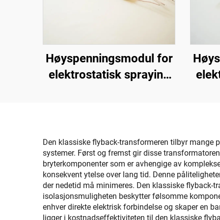
Høyspenningsmodul for
Høys
elektrostatisk spraying
elek
KM-3-12V
Den klassiske flyback-transformeren tilbyr mange pr
systemer. Først og fremst gir disse transformatoren
bryterkomponenter som er avhengige av komplekse h
konsekvent ytelse over lang tid. Denne påliteligheten
der nedetid må minimeres. Den klassiske flyback-t
isolasjonsmuligheten beskytter følsomme komponente
enhver direkte elektrisk forbindelse og skaper en ba
ligger i kostnadseffektiviteten til den klassiske fl