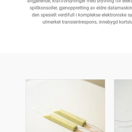
avgjørende, kraftforsyninger med brytning for elekt
spillkonsoller, gjenoppretting av eldre datamaskin
den spesielt verdifull i komplekse elektroniske 
utmerket transientrespons, innebygd kortslu