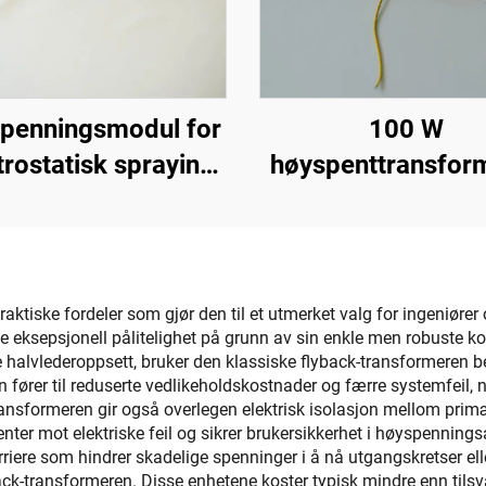
penningsmodul for
100 W
trostatisk spraying
høyspenttransfor
KM-3-24V
aktiske fordeler som gjør den til et utmerket valg for ingeniøre
e eksepsjonell pålitelighet på grunn av sin enkle men robuste ko
alvlederoppsett, bruker den klassiske flyback-transformeren be
 fører til reduserte vedlikeholdskostnader og færre systemfeil, n
ransformeren gir også overlegen elektrisk isolasjon mellom pri
r mot elektriske feil og sikrer brukersikkerhet i høyspennings
rriere som hindrer skadelige spenninger i å nå utgangskretser ell
yback-transformeren. Disse enhetene koster typisk mindre enn til