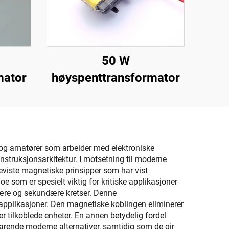
50 W
mator
høyspenttransformator
r og amatører som arbeider med elektroniske
nstruksjonsarkitektur. I motsetning til moderne
viste magnetiske prinsipper som har vist
oe som er spesielt viktig for kritiske applikasjoner
mære og sekundære kretser. Denne
applikasjoner. Den magnetiske koblingen eliminerer
er tilkoblede enheter. En annen betydelig fordel
svarende moderne alternativer, samtidig som de gir