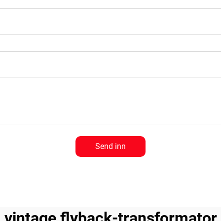
Send inn
vintage flyback-transformator