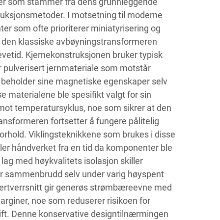
aper som stammer fra dens grunnleggende
truksjonsmetoder. I motsetning til moderne
r som ofte prioriterer miniatyrisering og
e den klassiske avbøyningstransformeren
evetid. Kjernekonstruksjonen bruker typisk
ler pulverisert jernmateriale som motstår
g beholder sine magnetiske egenskaper selv
se materialene ble spesifikt valgt for sin
 mot temperatursyklus, noe som sikrer at den
nsformeren fortsetter å fungere pålitelig
orhold. Viklingsteknikkene som brukes i disse
er håndverket fra en tid da komponenter ble
 lag med høykvalitets isolasjon skiller
rer sammenbrudd selv under varig høyspent
dertverrsnitt gir generøs strømbæreevne med
arginer, noe som reduserer risikoen for
ift. Denne konservative designtilnærmingen