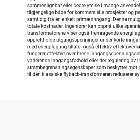
sammenlignbar eller bedre ytelse i mange anvendels
tilgjengelige både for kommersielle prosjekter og p
samtidig fra én enkelt primærinngang. Denne muligh
totale kostnader. Ingeniører kan oppnå ulike spenn
transformatorene viser også fremragende energilag
opprettholde utgangsspenninger under korte inngang
med energilagring tillater også effektiv effektover
fungerer effektivt over brede inngangsspenningsomr
varierende inngangsforhold eller der regulering av 
strømbegrensningsegenskaper som beskytter mot over
til den klassiske flyback-transformeren reduserer s