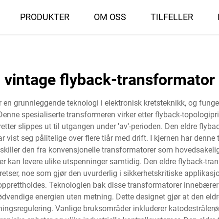
PRODUKTER
OM OSS
TILFELLER
vintage flyback-transformator
r en grunnleggende teknologi i elektronisk kretsteknikk, og fu
ne spesialiserte transformeren virker etter flyback-topologiprin
tter slippes ut til utgangen under 'av'-perioden. Den eldre flyba
ist seg pålitelige over flere tiår med drift. I kjernen har denne tr
 skiller den fra konvensjonelle transformatorer som hovedsakeli
ger kan levere ulike utspenninger samtidig. Den eldre flyback-tra
tser, noe som gjør den uvurderlig i sikkerhetskritiske applikasj
opprettholdes. Teknologien bak disse transformatorer innebærer
 nødvendige energien uten metning. Dette designet gjør at den el
ngsregulering. Vanlige bruksområder inkluderer katodestrålerør