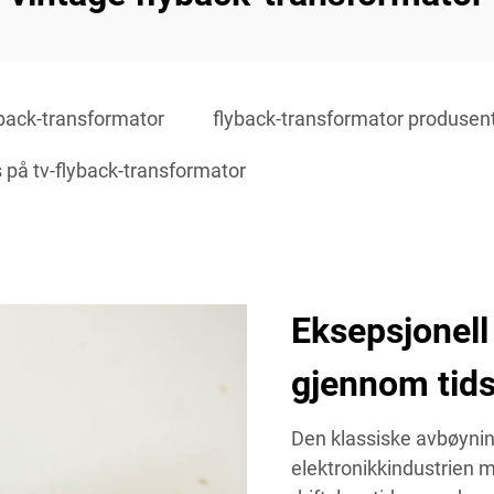
yback-transformator
flyback-transformator produsen
s på tv-flyback-transformator
Eksepsjonell
gjennom tids
Den klassiske avbøyning
elektronikkindustrien 