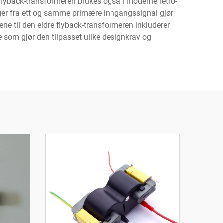
e flyback-transformeren brukes også i moderne retro-
ninger fra ett og samme primære inngangssignal gjør
ne til den eldre flyback-transformeren inkluderer
e som gjør den tilpasset ulike designkrav og