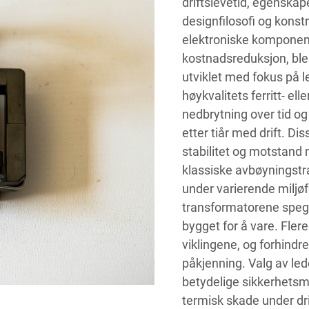
driftslevetid, egensk
designfilosofi og kons
elektroniske komponente
kostnadsreduksjon, bl
utviklet med fokus på l
høykvalitets ferritt- el
nedbrytning over tid o
etter tiår med drift. Dis
stabilitet og motstand
klassiske avbøyningstra
under varierende miljøf
transformatorene spegl
bygget for å vare. Flere
viklingene, og forhind
påkjenning. Valg av le
betydelige sikkerhetsm
termisk skade under dr