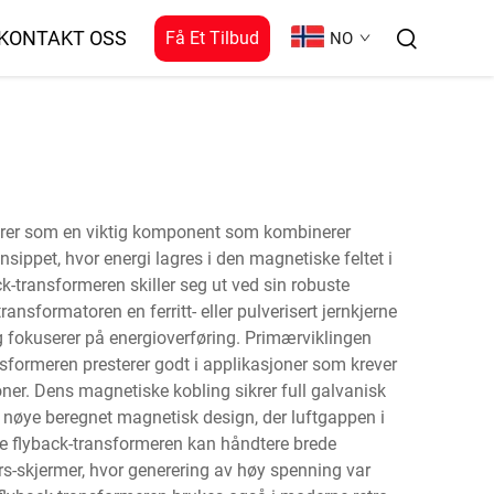
KONTAKT OSS
Få Et Tilbud
NO
ngerer som en viktig komponent som kombinerer
sippet, hvor energi lagres i den magnetiske feltet i
ck-transformeren skiller seg ut ved sin robuste
ansformatoren en ferritt- eller pulverisert jernkjerne
g fokuserer på energioverføring. Primærviklingen
nsformeren presterer godt i applikasjoner som krever
oner. Dens magnetiske kobling sikrer full galvanisk
 nøye beregnet magnetisk design, der luftgappen i
dre flyback-transformeren kan håndtere brede
s-skjermer, hvor generering av høy spenning var