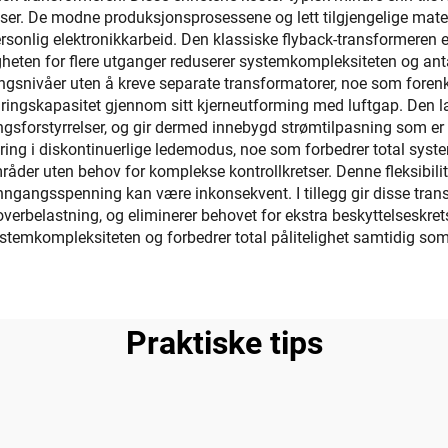
er. De modne produksjonsprosessene og lett tilgjengelige materia
ersonlig elektronikkarbeid. Den klassiske flyback-transformeren 
eten for flere utganger reduserer systemkompleksiteten og anta
ingsnivåer uten å kreve separate transformatorer, noe som forenk
ringskapasitet gjennom sitt kjerneutforming med luftgap. Den l
sforstyrrelser, og gir dermed innebygd strømtilpasning som er ti
føring i diskontinuerlige ledemodus, noe som forbedrer total syst
åder uten behov for komplekse kontrollkretser. Denne fleksibili
inngangsspenning kan være inkonsekvent. I tillegg gir disse tra
belastning, og eliminerer behovet for ekstra beskyttelseskrets
ystemkompleksiteten og forbedrer total pålitelighet samtidig so
Praktiske tips