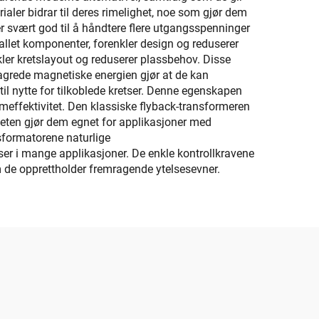
ler bidrar til deres rimelighet, noe som gjør dem
er svært god til å håndtere flere utgangsspenninger
llet komponenter, forenkler design og reduserer
ler kretslayout og reduserer plassbehov. Disse
agrede magnetiske energien gjør at de kan
l nytte for tilkoblede kretser. Denne egenskapen
emeffektivitet. Den klassiske flyback-transformeren
teten gjør dem egnet for applikasjoner med
nsformatorene naturlige
er i mange applikasjoner. De enkle kontrollkravene
m de opprettholder fremragende ytelsesevner.