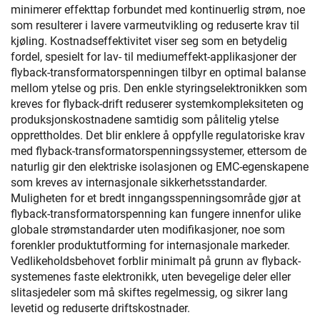
minimerer effekttap forbundet med kontinuerlig strøm, noe
som resulterer i lavere varmeutvikling og reduserte krav til
kjøling. Kostnadseffektivitet viser seg som en betydelig
fordel, spesielt for lav- til mediumeffekt-applikasjoner der
flyback-transformatorspenningen tilbyr en optimal balanse
mellom ytelse og pris. Den enkle styringselektronikken som
kreves for flyback-drift reduserer systemkompleksiteten og
produksjonskostnadene samtidig som pålitelig ytelse
opprettholdes. Det blir enklere å oppfylle regulatoriske krav
med flyback-transformatorspenningssystemer, ettersom de
naturlig gir den elektriske isolasjonen og EMC-egenskapene
som kreves av internasjonale sikkerhetsstandarder.
Muligheten for et bredt inngangsspenningsområde gjør at
flyback-transformatorspenning kan fungere innenfor ulike
globale strømstandarder uten modifikasjoner, noe som
forenkler produktutforming for internasjonale markeder.
Vedlikeholdsbehovet forblir minimalt på grunn av flyback-
systemenes faste elektronikk, uten bevegelige deler eller
slitasjedeler som må skiftes regelmessig, og sikrer lang
levetid og reduserte driftskostnader.