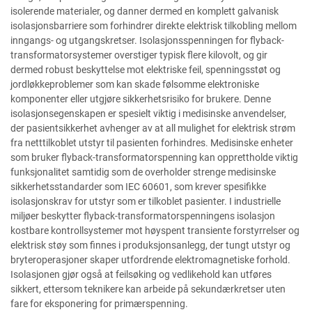
isolerende materialer, og danner dermed en komplett galvanisk
isolasjonsbarriere som forhindrer direkte elektrisk tilkobling mellom
inngangs- og utgangskretser. Isolasjonsspenningen for flyback-
transformatorsystemer overstiger typisk flere kilovolt, og gir
dermed robust beskyttelse mot elektriske feil, spenningsstøt og
jordløkkeproblemer som kan skade følsomme elektroniske
komponenter eller utgjøre sikkerhetsrisiko for brukere. Denne
isolasjonsegenskapen er spesielt viktig i medisinske anvendelser,
der pasientsikkerhet avhenger av at all mulighet for elektrisk strøm
fra netttilkoblet utstyr til pasienten forhindres. Medisinske enheter
som bruker flyback-transformatorspenning kan opprettholde viktig
funksjonalitet samtidig som de overholder strenge medisinske
sikkerhetsstandarder som IEC 60601, som krever spesifikke
isolasjonskrav for utstyr som er tilkoblet pasienter. I industrielle
miljøer beskytter flyback-transformatorspenningens isolasjon
kostbare kontrollsystemer mot høyspent transiente forstyrrelser og
elektrisk støy som finnes i produksjonsanlegg, der tungt utstyr og
bryteroperasjoner skaper utfordrende elektromagnetiske forhold.
Isolasjonen gjør også at feilsøking og vedlikehold kan utføres
sikkert, ettersom teknikere kan arbeide på sekundærkretser uten
fare for eksponering for primærspenning.