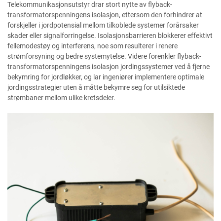
Telekommunikasjonsutstyr drar stort nytte av flyback-
transformatorspenningens isolasjon, ettersom den forhindrer at
forskjeller i jordpotensial mellom tilkoblede systemer forårsaker
skader eller signalforringelse. Isolasjonsbarrieren blokkerer effektivt
fellemodestøy og interferens, noe som resulterer i renere
strømforsyning og bedre systemytelse. Videre forenkler flyback-
transformatorspenningens isolasjon jordingssystemer ved å fjerne
bekymring for jordløkker, og lar ingeniører implementere optimale
jordingsstrategier uten å måtte bekymre seg for utilsiktede
strømbaner mellom ulike kretsdeler.