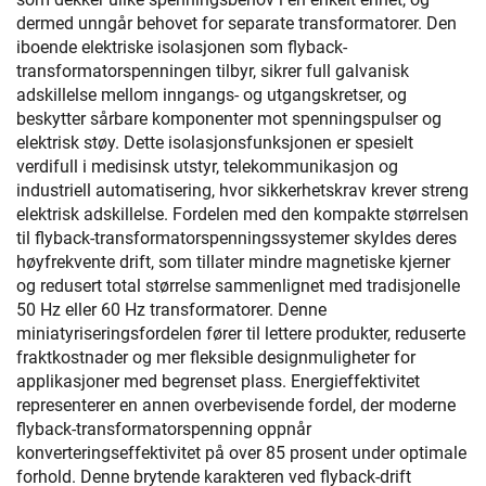
dermed unngår behovet for separate transformatorer. Den
iboende elektriske isolasjonen som flyback-
transformatorspenningen tilbyr, sikrer full galvanisk
adskillelse mellom inngangs- og utgangskretser, og
beskytter sårbare komponenter mot spenningspulser og
elektrisk støy. Dette isolasjonsfunksjonen er spesielt
verdifull i medisinsk utstyr, telekommunikasjon og
industriell automatisering, hvor sikkerhetskrav krever streng
elektrisk adskillelse. Fordelen med den kompakte størrelsen
til flyback-transformatorspenningssystemer skyldes deres
høyfrekvente drift, som tillater mindre magnetiske kjerner
og redusert total størrelse sammenlignet med tradisjonelle
50 Hz eller 60 Hz transformatorer. Denne
miniatyriseringsfordelen fører til lettere produkter, reduserte
fraktkostnader og mer fleksible designmuligheter for
applikasjoner med begrenset plass. Energieffektivitet
representerer en annen overbevisende fordel, der moderne
flyback-transformatorspenning oppnår
konverteringseffektivitet på over 85 prosent under optimale
forhold. Denne brytende karakteren ved flyback-drift