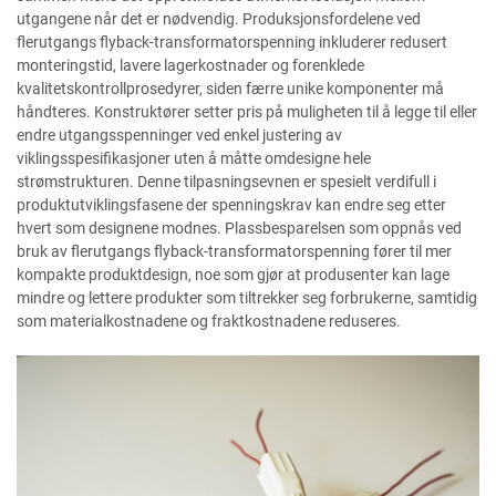
utgangene når det er nødvendig. Produksjonsfordelene ved
flerutgangs flyback-transformatorspenning inkluderer redusert
monteringstid, lavere lagerkostnader og forenklede
kvalitetskontrollprosedyrer, siden færre unike komponenter må
håndteres. Konstruktører setter pris på muligheten til å legge til eller
endre utgangsspenninger ved enkel justering av
viklingsspesifikasjoner uten å måtte omdesigne hele
strømstrukturen. Denne tilpasningsevnen er spesielt verdifull i
produktutviklingsfasene der spenningskrav kan endre seg etter
hvert som designene modnes. Plassbesparelsen som oppnås ved
bruk av flerutgangs flyback-transformatorspenning fører til mer
kompakte produktdesign, noe som gjør at produsenter kan lage
mindre og lettere produkter som tiltrekker seg forbrukerne, samtidig
som materialkostnadene og fraktkostnadene reduseres.