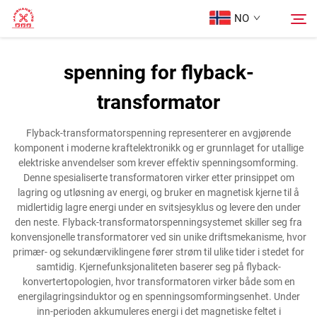
NO
spenning for flyback-
Hjem
transformator
Søk
Produkter
Flyback-transformatorspenning representerer en avgjørende
komponent i moderne kraftelektronikk og er grunnlaget for utallige
elektriske anvendelser som krever effektiv spenningsomforming.
Om oss
Denne spesialiserte transformatoren virker etter prinsippet om
lagring og utløsning av energi, og bruker en magnetisk kjerne til å
midlertidig lagre energi under en svitsjesyklus og levere den under
Tilfeller
den neste. Flyback-transformatorspenningsystemet skiller seg fra
konvensjonelle transformatorer ved sin unike driftsmekanisme, hvor
primær- og sekundærviklingene fører strøm til ulike tider i stedet for
Kontakt Oss
samtidig. Kjernefunksjonaliteten baserer seg på flyback-
konvertertopologien, hvor transformatoren virker både som en
energilagringsinduktor og en spenningsomformingsenhet. Under
inn-perioden akkumuleres energi i det magnetiske feltet i