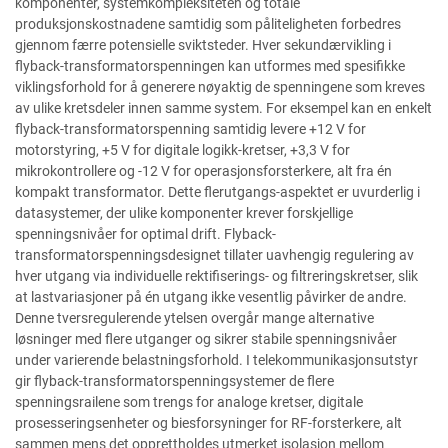
komponenter, systemkompleksiteten og totale
produksjonskostnadene samtidig som påliteligheten forbedres
gjennom færre potensielle sviktsteder. Hver sekundærvikling i
flyback-transformatorspenningen kan utformes med spesifikke
viklingsforhold for å generere nøyaktig de spenningene som kreves
av ulike kretsdeler innen samme system. For eksempel kan en enkelt
flyback-transformatorspenning samtidig levere +12 V for
motorstyring, +5 V for digitale logikk-kretser, +3,3 V for
mikrokontrollere og -12 V for operasjonsforsterkere, alt fra én
kompakt transformator. Dette flerutgangs-aspektet er uvurderlig i
datasystemer, der ulike komponenter krever forskjellige
spenningsnivåer for optimal drift. Flyback-
transformatorspenningsdesignet tillater uavhengig regulering av
hver utgang via individuelle rektifiserings- og filtreringskretser, slik
at lastvariasjoner på én utgang ikke vesentlig påvirker de andre.
Denne tversregulerende ytelsen overgår mange alternative
løsninger med flere utganger og sikrer stabile spenningsnivåer
under varierende belastningsforhold. I telekommunikasjonsutstyr
gir flyback-transformatorspenningsystemer de flere
spenningsrailene som trengs for analoge kretser, digitale
prosesseringsenheter og biesforsyninger for RF-forsterkere, alt
sammen mens det opprettholdes utmerket isolasjon mellom