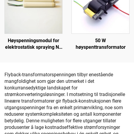
Høyspenningsmodul for
50 W
elektrostatisk spraying NX
høyspenttransformator
1088T
Flyback-transformatorspenningen tilbyr enestående
mangfoldighet som gjør den utmerket i det
konkurransedyktige landskapet for
strømkonverteringsløsninger. I motsetning til tradisjonelle
lineære transformatorer gir flyback-konstruksjonen flere
utgangsspenninger fra en enkelt primærvikling, noe som
reduserer systemkompleksiteten og antall komponenter
betydelig. Denne muligheten for flere utganger tillater
produsenter å lage kostnadseffektive strømforsyninger
som dekker ulike spenningsbehov i én enkelt enhet, og