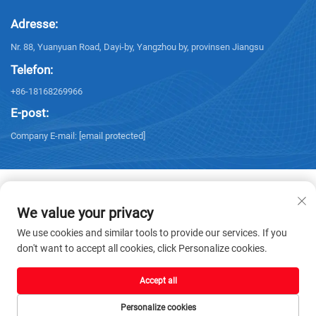
Adresse:
Nr. 88, Yuanyuan Road, Dayi-by, Yangzhou by, provinsen Jiangsu
Telefon:
+86-18168269966
E-post:
Company E-mail:
[email protected]
We value your privacy
Copyright © 2025 Yangzhou Sanxing Technology CO.,LTD. Alle rettigheter
We use cookies and similar tools to provide our services. If you
reservert. -
Personvernerklæring
don't want to accept all cookies, click Personalize cookies.
Accept all
Personalize cookies