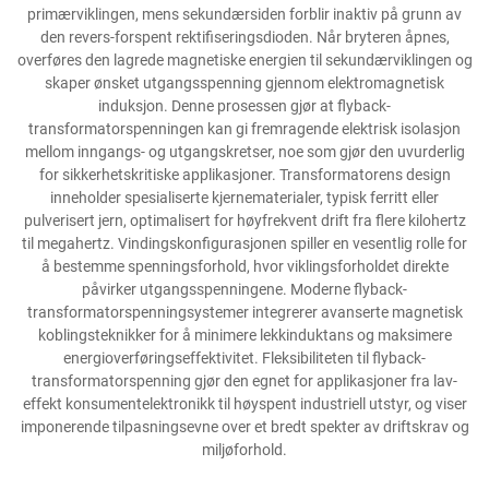
primærviklingen, mens sekundærsiden forblir inaktiv på grunn av
den revers-forspent rektifiseringsdioden. Når bryteren åpnes,
overføres den lagrede magnetiske energien til sekundærviklingen og
skaper ønsket utgangsspenning gjennom elektromagnetisk
induksjon. Denne prosessen gjør at flyback-
transformatorspenningen kan gi fremragende elektrisk isolasjon
mellom inngangs- og utgangskretser, noe som gjør den uvurderlig
for sikkerhetskritiske applikasjoner. Transformatorens design
inneholder spesialiserte kjernematerialer, typisk ferritt eller
pulverisert jern, optimalisert for høyfrekvent drift fra flere kilohertz
til megahertz. Vindingskonfigurasjonen spiller en vesentlig rolle for
å bestemme spenningsforhold, hvor viklingsforholdet direkte
påvirker utgangsspenningene. Moderne flyback-
transformatorspenningsystemer integrerer avanserte magnetisk
koblingsteknikker for å minimere lekkinduktans og maksimere
energioverføringseffektivitet. Fleksibiliteten til flyback-
transformatorspenning gjør den egnet for applikasjoner fra lav-
effekt konsumentelektronikk til høyspent industriell utstyr, og viser
imponerende tilpasningsevne over et bredt spekter av driftskrav og
miljøforhold.