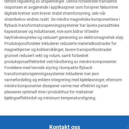
tettere regulering av utspenninger. Denne forbedrede transiente
responsen er avgjørende i applikasjoner som forsyner følsomme
digitale kretser som krever stabil strømforsyning, selv når
strømbehov endres raskt. De mindre magnetiske komponentene i
flyback-transformatorspenningssystemer har lavere parasittiske
kapasitanser og induktanser, noe som bidrar til bedre
høyfrekvensytelse og redusert generering av elektromagnetisk støy.
Produksjonsfordeler inkluderer reduserte materialkostnader for
magnetkjerner og kobberviklinger, lavere transportkostnader
grunnet redusert vekt og volum, samt forbedret
produksjonseffektivitet ved håndtering av mindre komponenter.
Fordelene med termisk styring i kompakte flyback-
transformatorspenningssystemer inkluderer mer jevn
varmefordeling og enklere integrering med kjøleløsninger, ettersom
mindre komponenter dissiperer varme mer effektivt og kan
plasseres optimalt inne i produkthus for maksimal
kjølingseffektivitet og minimum temperaturstigning.
Kontakt oss