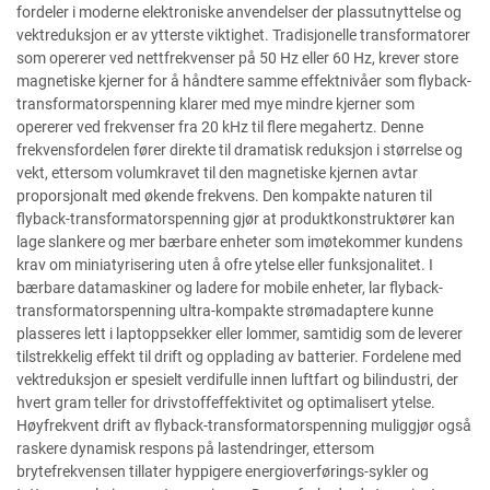
fordeler i moderne elektroniske anvendelser der plassutnyttelse og
vektreduksjon er av ytterste viktighet. Tradisjonelle transformatorer
som opererer ved nettfrekvenser på 50 Hz eller 60 Hz, krever store
magnetiske kjerner for å håndtere samme effektnivåer som flyback-
transformatorspenning klarer med mye mindre kjerner som
opererer ved frekvenser fra 20 kHz til flere megahertz. Denne
frekvensfordelen fører direkte til dramatisk reduksjon i størrelse og
vekt, ettersom volumkravet til den magnetiske kjernen avtar
proporsjonalt med økende frekvens. Den kompakte naturen til
flyback-transformatorspenning gjør at produktkonstruktører kan
lage slankere og mer bærbare enheter som imøtekommer kundens
krav om miniatyrisering uten å ofre ytelse eller funksjonalitet. I
bærbare datamaskiner og ladere for mobile enheter, lar flyback-
transformatorspenning ultra-kompakte strømadaptere kunne
plasseres lett i laptoppsekker eller lommer, samtidig som de leverer
tilstrekkelig effekt til drift og opplading av batterier. Fordelene med
vektreduksjon er spesielt verdifulle innen luftfart og bilindustri, der
hvert gram teller for drivstoffeffektivitet og optimalisert ytelse.
Høyfrekvent drift av flyback-transformatorspenning muliggjør også
raskere dynamisk respons på lastendringer, ettersom
brytefrekvensen tillater hyppigere energioverførings-sykler og