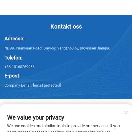
Kontakt oss
Adresse:
Nr. 88, Yuanyuan Road, Dayi-by, Yangzhou by, provinsen Jiangsu
Telefon:
+86-18168269966
E-post:
Company E-mail:
[email protected]
We value your privacy
Copyright © 2025 Yangzhou Sanxing Technology CO.,LTD. Alle rettigheter
We use cookies and similar tools to provide our services. If you
reservert. -
Personvernerklæring