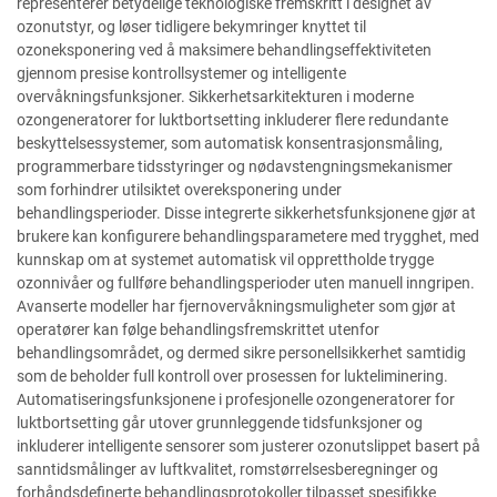
representerer betydelige teknologiske fremskritt i designet av
ozonutstyr, og løser tidligere bekymringer knyttet til
ozoneksponering ved å maksimere behandlingseffektiviteten
gjennom presise kontrollsystemer og intelligente
overvåkningsfunksjoner. Sikkerhetsarkitekturen i moderne
ozongeneratorer for luktbortsetting inkluderer flere redundante
beskyttelsessystemer, som automatisk konsentrasjonsmåling,
programmerbare tidsstyringer og nødavstengningsmekanismer
som forhindrer utilsiktet overeksponering under
behandlingsperioder. Disse integrerte sikkerhetsfunksjonene gjør at
brukere kan konfigurere behandlingsparametere med trygghet, med
kunnskap om at systemet automatisk vil opprettholde trygge
ozonnivåer og fullføre behandlingsperioder uten manuell inngripen.
Avanserte modeller har fjernovervåkningsmuligheter som gjør at
operatører kan følge behandlingsfremskrittet utenfor
behandlingsområdet, og dermed sikre personellsikkerhet samtidig
som de beholder full kontroll over prosessen for lukteliminering.
Automatiseringsfunksjonene i profesjonelle ozongeneratorer for
luktbortsetting går utover grunnleggende tidsfunksjoner og
inkluderer intelligente sensorer som justerer ozonutslippet basert på
sanntidsmålinger av luftkvalitet, romstørrelsesberegninger og
forhåndsdefinerte behandlingsprotokoller tilpasset spesifikke