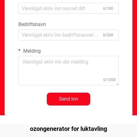
0/100
Bedriftsnavn
0/200
Melding
0/1000
Send inn
ozongenerator for luktavling