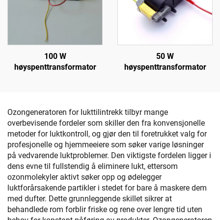
100 W
50 W
høyspenttransformator
høyspenttransformator
Ozongeneratoren for lukttilintrekk tilbyr mange
overbevisende fordeler som skiller den fra konvensjonelle
metoder for luktkontroll, og gjør den til foretrukket valg for
profesjonelle og hjemmeeiere som søker varige løsninger
på vedvarende luktproblemer. Den viktigste fordelen ligger i
dens evne til fullstendig å eliminere lukt, ettersom
ozonmolekyler aktivt søker opp og ødelegger
luktforårsakende partikler i stedet for bare å maskere dem
med dufter. Dette grunnleggende skillet sikrer at
behandlede rom forblir friske og rene over lengre tid uten