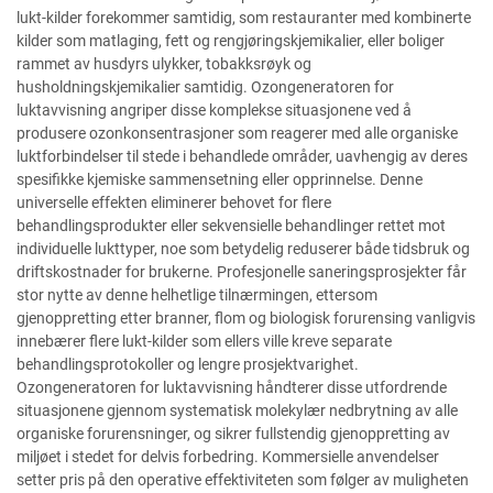
lukt-kilder forekommer samtidig, som restauranter med kombinerte
kilder som matlaging, fett og rengjøringskjemikalier, eller boliger
rammet av husdyrs ulykker, tobakksrøyk og
husholdningskjemikalier samtidig. Ozongeneratoren for
luktavvisning angriper disse komplekse situasjonene ved å
produsere ozonkonsentrasjoner som reagerer med alle organiske
luktforbindelser til stede i behandlede områder, uavhengig av deres
spesifikke kjemiske sammensetning eller opprinnelse. Denne
universelle effekten eliminerer behovet for flere
behandlingsprodukter eller sekvensielle behandlinger rettet mot
individuelle lukttyper, noe som betydelig reduserer både tidsbruk og
driftskostnader for brukerne. Profesjonelle saneringsprosjekter får
stor nytte av denne helhetlige tilnærmingen, ettersom
gjenoppretting etter branner, flom og biologisk forurensing vanligvis
innebærer flere lukt-kilder som ellers ville kreve separate
behandlingsprotokoller og lengre prosjektvarighet.
Ozongeneratoren for luktavvisning håndterer disse utfordrende
situasjonene gjennom systematisk molekylær nedbrytning av alle
organiske forurensninger, og sikrer fullstendig gjenoppretting av
miljøet i stedet for delvis forbedring. Kommersielle anvendelser
setter pris på den operative effektiviteten som følger av muligheten