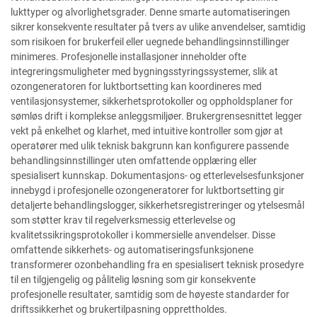
lukttyper og alvorlighetsgrader. Denne smarte automatiseringen
sikrer konsekvente resultater på tvers av ulike anvendelser, samtidig
som risikoen for brukerfeil eller uegnede behandlingsinnstillinger
minimeres. Profesjonelle installasjoner inneholder ofte
integreringsmuligheter med bygningsstyringssystemer, slik at
ozongeneratoren for luktbortsetting kan koordineres med
ventilasjonsystemer, sikkerhetsprotokoller og oppholdsplaner for
sømløs drift i komplekse anleggsmiljøer. Brukergrensesnittet legger
vekt på enkelhet og klarhet, med intuitive kontroller som gjør at
operatører med ulik teknisk bakgrunn kan konfigurere passende
behandlingsinnstillinger uten omfattende opplæring eller
spesialisert kunnskap. Dokumentasjons- og etterlevelsesfunksjoner
innebygd i profesjonelle ozongeneratorer for luktbortsetting gir
detaljerte behandlingslogger, sikkerhetsregistreringer og ytelsesmål
som støtter krav til regelverksmessig etterlevelse og
kvalitetssikringsprotokoller i kommersielle anvendelser. Disse
omfattende sikkerhets- og automatiseringsfunksjonene
transformerer ozonbehandling fra en spesialisert teknisk prosedyre
til en tilgjengelig og pålitelig løsning som gir konsekvente
profesjonelle resultater, samtidig som de høyeste standarder for
driftssikkerhet og brukertilpasning opprettholdes.