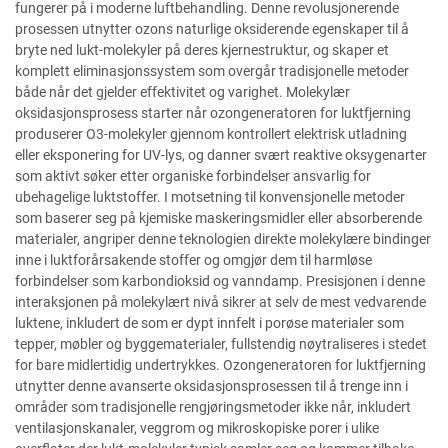
fungerer på i moderne luftbehandling. Denne revolusjonerende
prosessen utnytter ozons naturlige oksiderende egenskaper til å
bryte ned lukt-molekyler på deres kjernestruktur, og skaper et
komplett eliminasjonssystem som overgår tradisjonelle metoder
både når det gjelder effektivitet og varighet. Molekylær
oksidasjonsprosess starter når ozongeneratoren for luktfjerning
produserer O3-molekyler gjennom kontrollert elektrisk utladning
eller eksponering for UV-lys, og danner svært reaktive oksygenarter
som aktivt søker etter organiske forbindelser ansvarlig for
ubehagelige luktstoffer. I motsetning til konvensjonelle metoder
som baserer seg på kjemiske maskeringsmidler eller absorberende
materialer, angriper denne teknologien direkte molekylære bindinger
inne i luktforårsakende stoffer og omgjør dem til harmløse
forbindelser som karbondioksid og vanndamp. Presisjonen i denne
interaksjonen på molekylært nivå sikrer at selv de mest vedvarende
luktene, inkludert de som er dypt innfelt i porøse materialer som
tepper, møbler og byggematerialer, fullstendig nøytraliseres i stedet
for bare midlertidig undertrykkes. Ozongeneratoren for luktfjerning
utnytter denne avanserte oksidasjonsprosessen til å trenge inn i
områder som tradisjonelle rengjøringsmetoder ikke når, inkludert
ventilasjonskanaler, veggrom og mikroskopiske porer i ulike