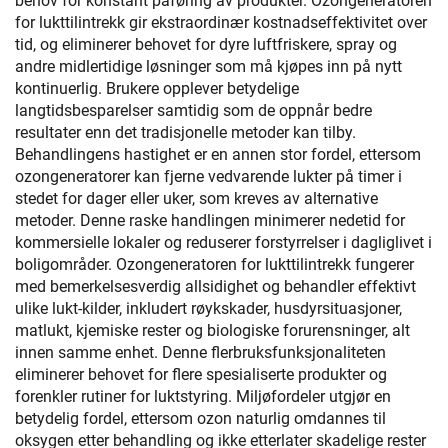
behov for konstant påføring av produkter. Ozongeneratoren
for lukttilintrekk gir ekstraordinær kostnadseffektivitet over
tid, og eliminerer behovet for dyre luftfriskere, spray og
andre midlertidige løsninger som må kjøpes inn på nytt
kontinuerlig. Brukere opplever betydelige
langtidsbesparelser samtidig som de oppnår bedre
resultater enn det tradisjonelle metoder kan tilby.
Behandlingens hastighet er en annen stor fordel, ettersom
ozongeneratorer kan fjerne vedvarende lukter på timer i
stedet for dager eller uker, som kreves av alternative
metoder. Denne raske handlingen minimerer nedetid for
kommersielle lokaler og reduserer forstyrrelser i dagliglivet i
boligområder. Ozongeneratoren for lukttilintrekk fungerer
med bemerkelsesverdig allsidighet og behandler effektivt
ulike lukt-kilder, inkludert røykskader, husdyrsituasjoner,
matlukt, kjemiske rester og biologiske forurensninger, alt
innen samme enhet. Denne flerbruksfunksjonaliteten
eliminerer behovet for flere spesialiserte produkter og
forenkler rutiner for luktstyring. Miljøfordeler utgjør en
betydelig fordel, ettersom ozon naturlig omdannes til
oksygen etter behandling og ikke etterlater skadelige rester