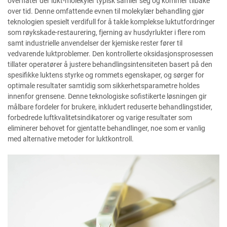
overflater der lukt-molekyler typisk samler seg og kommer tilbake
over tid. Denne omfattende evnen til molekylær behandling gjør
teknologien spesielt verdifull for å takle komplekse luktutfordringer
som røykskade-restaurering, fjerning av husdyrlukter i flere rom
samt industrielle anvendelser der kjemiske rester fører til
vedvarende luktproblemer. Den kontrollerte oksidasjonsprosessen
tillater operatører å justere behandlingsintensiteten basert på den
spesifikke luktens styrke og rommets egenskaper, og sørger for
optimale resultater samtidig som sikkerhetsparametre holdes
innenfor grensene. Denne teknologiske sofistikerte løsningen gir
målbare fordeler for brukere, inkludert reduserte behandlingstider,
forbedrede luftkvalitetsindikatorer og varige resultater som
eliminerer behovet for gjentatte behandlinger, noe som er vanlig
med alternative metoder for luktkontroll.