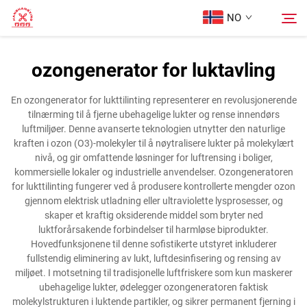
NO
ozongenerator for luktavling
Hjem
Søk
En ozongenerator for lukttilinting representerer en revolusjonerende
tilnærming til å fjerne ubehagelige lukter og rense innendørs
Produkter
luftmiljøer. Denne avanserte teknologien utnytter den naturlige
kraften i ozon (O3)-molekyler til å nøytralisere lukter på molekylært
nivå, og gir omfattende løsninger for luftrensing i boliger,
Om oss
kommersielle lokaler og industrielle anvendelser. Ozongeneratoren
for lukttilinting fungerer ved å produsere kontrollerte mengder ozon
gjennom elektrisk utladning eller ultraviolette lysprosesser, og
Tilfeller
skaper et kraftig oksiderende middel som bryter ned
luktforårsakende forbindelser til harmløse biprodukter.
Hovedfunksjonene til denne sofistikerte utstyret inkluderer
Kontakt Oss
fullstendig eliminering av lukt, luftdesinfisering og rensing av
miljøet. I motsetning til tradisjonelle luftfriskere som kun maskerer
ubehagelige lukter, ødelegger ozongeneratoren faktisk
molekylstrukturen i luktende partikler, og sikrer permanent fjerning i