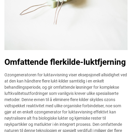
Omfattende flerkilde-luktfjerning
Ozongeneratoren for luktavvisning viser eksepsjonell allsidighet ved
at den kan håndtere flere lukt-kilder samtidig i en enkelt
behandlingsperiode, og gir omfattende løsninger for komplekse
luftkvalitetsutfordringer som vanligvis krever ulike spesialiserte
metoder. Denne evnen til å eliminere flere kilder skyldes ozons
vidtspekket reaktivitet med ulike organiske forbindelser, noe som
gjør at en enkelt ozongenerator for luktavvisning effektivt kan
nøytralisere alt fra biologiske lukter og kjemiske rester til
røykpartikler og matlukter i én integrert prosess. Den omfattende
naturen til denne teknologien er spesielt verdifull i miljøer der flere