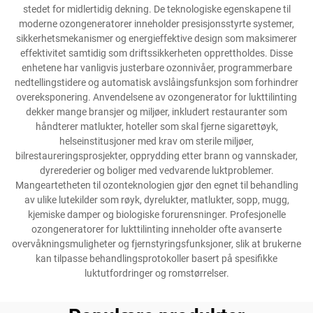
stedet for midlertidig dekning. De teknologiske egenskapene til
moderne ozongeneratorer inneholder presisjonsstyrte systemer,
sikkerhetsmekanismer og energieffektive design som maksimerer
effektivitet samtidig som driftssikkerheten opprettholdes. Disse
enhetene har vanligvis justerbare ozonnivåer, programmerbare
nedtellingstidere og automatisk avslåingsfunksjon som forhindrer
overeksponering. Anvendelsene av ozongenerator for lukttilinting
dekker mange bransjer og miljøer, inkludert restauranter som
håndterer matlukter, hoteller som skal fjerne sigarettøyk,
helseinstitusjoner med krav om sterile miljøer,
bilrestaureringsprosjekter, opprydding etter brann og vannskader,
dyrerederier og boliger med vedvarende luktproblemer.
Mangeartetheten til ozonteknologien gjør den egnet til behandling
av ulike lutekilder som røyk, dyrelukter, matlukter, sopp, mugg,
kjemiske damper og biologiske forurensninger. Profesjonelle
ozongeneratorer for lukttilinting inneholder ofte avanserte
overvåkningsmuligheter og fjernstyringsfunksjoner, slik at brukerne
kan tilpasse behandlingsprotokoller basert på spesifikke
luktutfordringer og romstørrelser.