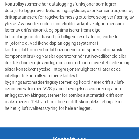
Kontrollsystemene har dataloggingsfunksjoner som lagrer
detaljerte logger over behandlingssykluser, ozonkonsentrasjoner og
driftsparametere for regelverksmessig etterlevelse og verifisering av
ytelse. Avanserte modeller inneholder adaptive algoritmer som
lærer av driftshistorikk og optimaliserer fremtidige
behandlingsrunder basert på tidligere resultater og endrede
miljøforhold. Vedlikeholdsplanleggingssystemer i
kontrollplattformen for luft-ozongenerator sporer automatisk
komponentbruk og varsler operatører når rutinevedlikehold eller
delutskifting er nødvendig, noe som forhindrer uventet nedetid og
sikrer konsekvent ytelse. Integrasjonsmuligheter tillater at de
intelligente kontrollsystemene kobles til
bygningsautomatiseringssystemer, og koordinerer drift av luft-
ozongenerator med VVS-planer, bevegelsessensorer og andre
anleggsovervåkingssystemer for sømløs automatisk drift som
maksimerer effektivitet, minimerer driftskompleksitet og sikrer
helhetlig luftkvalitetsstyring for hele anlegget.