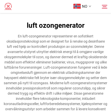
NO
luft ozongenerator
Hjem
Søk
En luft-ozongenerator representerer en sofistikert
oksidasjonsteknologi som er designet for å renske og desinfisere
Produkter
luft ved hjelp av kontrollert produksjon av ozonmolekyler. Denne
avanserte utstyret utnytter elektrisk energi til å omgjøre vanlige
oksygenmolekyler til ozon, og danner dermed et kraftig oksiderende
Om oss
middel som effektivt eliminerer bakterier, virus, muggsporer og ulike
luftbårne forurensninger. Luft-ozongeneratoren fungerer ved å lede
omgivelsesluft gjennom en elektrisk utladningskammer der
Tilfeller
høyspent elektriske felt bryter især oksygenmolekyler og setter dem
sammen på nytt til ozongass. Moderne luft-ozongeneratorsystemer
inneholder presisjonskontroll som regulerer ozonutslipp, og sikrer
Kontakt Oss
dermed trygg og effektiv drift i ulike miljøer. Disse generatorene
inneholder flere teknologiske komponenter, inkludert
koronautladningsceller, luftforberedelsessystemer, kjølesystemer og
overvåkningsutstyr som arbeider sammen for å levere konsekvent