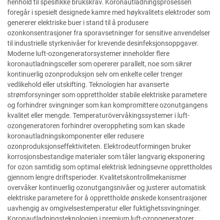
henhold til spesifikke brukskrav. Koronautladningsprosessen
foregår i spesielt designede kamre med høykvalitets elektroder som
genererer elektriske buer i stand til å produsere
ozonkonsentrasjoner fra sporavsetninger for sensitive anvendelser
til industrielle styrkenivåer for krevende desinfeksjonsoppgaver.
Moderne luft-ozongeneratorsystemer inneholder flere
koronautladningsceller som opererer parallelt, noe som sikrer
kontinuerlig ozonproduksjon selv om enkelte celler trenger
vedlikehold eller utskifting. Teknologien har avanserte
strømforsyninger som opprettholder stabile elektriske parametere
og forhindrer svingninger som kan kompromittere ozonutgangens
kvalitet eller mengde. Temperaturövervåkingssystemer i luft-
ozongeneratoren forhindrer overoppheting som kan skade
koronautladningskomponenter eller redusere
ozonproduksjonseffektiviteten. Elektrodeutformingen bruker
korrosjonsbestandige materialer som tåler langvarig eksponering
for ozon samtidig som optimal elektrisk ledningsevne opprettholdes
gjennom lengre driftsperioder. Kvalitetskontrollmekanismer
overvåker kontinuerlig ozonutgangsnivåer og justerer automatisk
elektriske parametere for å opprettholde ønskede konsentrasjoner
uavhengig av omgivelsestemperatur eller fuktighetssvingninger.
Koronautladningsteknologien i premium luft-ozongeneratorer