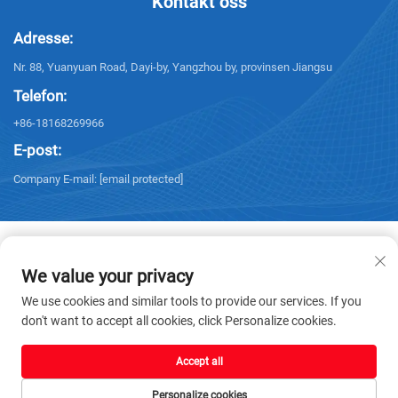
Kontakt oss
Adresse:
Nr. 88, Yuanyuan Road, Dayi-by, Yangzhou by, provinsen Jiangsu
Telefon:
+86-18168269966
E-post:
Company E-mail:
[email protected]
We value your privacy
Copyright © 2025 Yangzhou Sanxing Technology CO.,LTD. Alle rettigheter
We use cookies and similar tools to provide our services. If you
reservert. -
Personvernerklæring
don't want to accept all cookies, click Personalize cookies.
Accept all
Personalize cookies