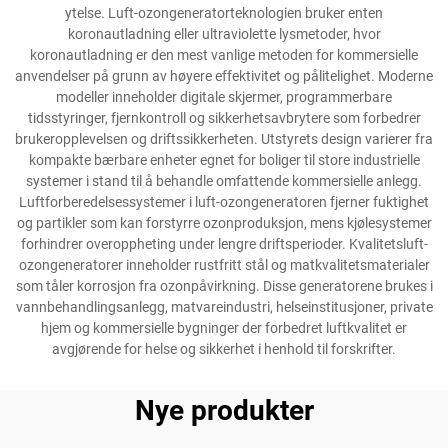
ytelse. Luft-ozongeneratorteknologien bruker enten
koronautladning eller ultraviolette lysmetoder, hvor
koronautladning er den mest vanlige metoden for kommersielle
anvendelser på grunn av høyere effektivitet og pålitelighet. Moderne
modeller inneholder digitale skjermer, programmerbare
tidsstyringer, fjernkontroll og sikkerhetsavbrytere som forbedrer
brukeropplevelsen og driftssikkerheten. Utstyrets design varierer fra
kompakte bærbare enheter egnet for boliger til store industrielle
systemer i stand til å behandle omfattende kommersielle anlegg.
Luftforberedelsessystemer i luft-ozongeneratoren fjerner fuktighet
og partikler som kan forstyrre ozonproduksjon, mens kjølesystemer
forhindrer overoppheting under lengre driftsperioder. Kvalitetsluft-
ozongeneratorer inneholder rustfritt stål og matkvalitetsmaterialer
som tåler korrosjon fra ozonpåvirkning. Disse generatorene brukes i
vannbehandlingsanlegg, matvareindustri, helseinstitusjoner, private
hjem og kommersielle bygninger der forbedret luftkvalitet er
avgjørende for helse og sikkerhet i henhold til forskrifter.
Nye produkter