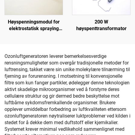
Høyspenningsmodul for
200 W
elektrostatisk spraying
høyspenttransformator
KM-3-12V
Ozonluftgeneratoren leverer bemerkelsesverdige
rensningsmuligheter som overgår tradisjonelle metoder for
luftrensing, takket være sin unike molekylære tilnærming til
fjerning av forurensning. I motsetning til konvensjonelle
filtre som kun fanger partikler, ødelegger denne teknologien
aktivt skadelige mikroorganismer ved å forstyrre deres
cellulære struktur og gir dermed bedre beskyttelse mot
luftbårne sykdomsfremkallende organismer. Brukere
opplever umiddelbar forbedring av luftkvaliteten ettersom
ozonluftgeneratoren nøytraliserer luktproblemer ved kilden i
stedet for å dekke dem med duftstoff eller kjemikalier.
Systemet krever minimal vedlikehold sammenlignet med