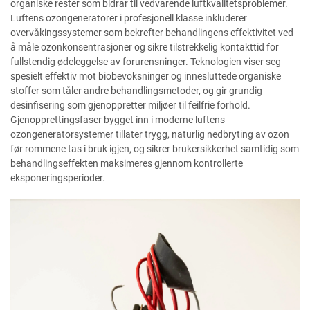
organiske rester som bidrar til vedvarende luftkvalitetsproblemer.
Luftens ozongeneratorer i profesjonell klasse inkluderer
overvåkingssystemer som bekrefter behandlingens effektivitet ved
å måle ozonkonsentrasjoner og sikre tilstrekkelig kontakttid for
fullstendig ødeleggelse av forurensninger. Teknologien viser seg
spesielt effektiv mot biobevoksninger og innesluttede organiske
stoffer som tåler andre behandlingsmetoder, og gir grundig
desinfisering som gjenoppretter miljøer til feilfrie forhold.
Gjenopprettingsfaser bygget inn i moderne luftens
ozongeneratorsystemer tillater trygg, naturlig nedbryting av ozon
før rommene tas i bruk igjen, og sikrer brukersikkerhet samtidig som
behandlingseffekten maksimeres gjennom kontrollerte
eksponeringsperioder.