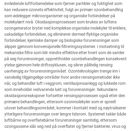
innledende luftforberedelse som fjerner partikler og fuktighet som
kan redusere ozonets effektivitet, fulgt av primær ozonbehandling
som ødelegger mikroorganismer og organiske forbindelser på
molekylært nivå. Oksidasjonsprosessen som brukes av luftens
ozongenerator bryter ned komplekse organiske molekyler til enklere,
uskadelige forbindelser, og eliminerer dermed flyktige organiske
forbindelser, kjemiske damper og biologiske forurensninger som
slipper gjennom konvensjonelle filtreringssystemer. I motsetning til
mekaniske filtre som blir mindre effektive etter hvert som de samler
på seg forurensninger, opprettholder ozonbehandlingen konsekvent
ytelse gjennom hele driftssyklusen, og sikrer pålitelig rensing
uavhengig av forurensningsnivået. Ozonteknologien trenge inn i
vanskelig tilgjengelige områder hvor andre rensingsmetoder ikke
når, og behandler luft i veggrom, ventilasjonsanlegg og lukkede rom
som inneholder vedvarende lukt og forurensninger. Sekundære
oksidasjonsreaksjoner fortsetter rensingsprosessen også etter den
primære behandlingen, ettersom ozonmolekyler som er spredt
utover behandlingsområdet, kommer i kontakt med og nøytraliserer
ytterligere forurensninger over lengre tidsrom. Systemet takler både
luftbårne og overflatebårne forurensninger samtidig, ettersom
ozongassene slår seg ned på overflater og fjerner bakterier, virus og