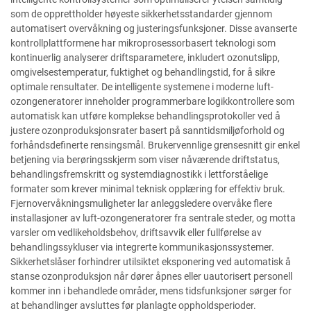
som de opprettholder høyeste sikkerhetsstandarder gjennom
automatisert overvåkning og justeringsfunksjoner. Disse avanserte
kontrollplattformene har mikroprosessorbasert teknologi som
kontinuerlig analyserer driftsparametere, inkludert ozonutslipp,
omgivelsestemperatur, fuktighet og behandlingstid, for å sikre
optimale rensultater. De intelligente systemene i moderne luft-
ozongeneratorer inneholder programmerbare logikkontrollere som
automatisk kan utføre komplekse behandlingsprotokoller ved å
justere ozonproduksjonsrater basert på sanntidsmiljøforhold og
forhåndsdefinerte rensingsmål. Brukervennlige grensesnitt gir enkel
betjening via berøringsskjerm som viser nåværende driftstatus,
behandlingsfremskritt og systemdiagnostikk i lettforståelige
formater som krever minimal teknisk opplæring for effektiv bruk.
Fjernovervåkningsmuligheter lar anleggsledere overvåke flere
installasjoner av luft-ozongeneratorer fra sentrale steder, og motta
varsler om vedlikeholdsbehov, driftsavvik eller fullførelse av
behandlingssykluser via integrerte kommunikasjonssystemer.
Sikkerhetslåser forhindrer utilsiktet eksponering ved automatisk å
stanse ozonproduksjon når dører åpnes eller uautorisert personell
kommer inn i behandlede områder, mens tidsfunksjoner sørger for
at behandlinger avsluttes før planlagte oppholdsperioder.