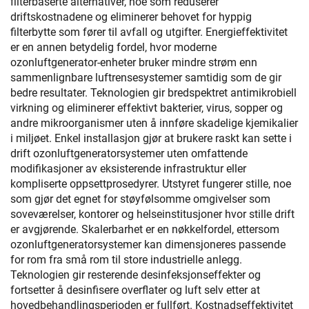
filterbaserte alternativer, noe som reduserer
driftskostnadene og eliminerer behovet for hyppig
filterbytte som fører til avfall og utgifter. Energieffektivitet
er en annen betydelig fordel, hvor moderne
ozonluftgenerator-enheter bruker mindre strøm enn
sammenlignbare luftrensesystemer samtidig som de gir
bedre resultater. Teknologien gir bredspektret antimikrobiell
virkning og eliminerer effektivt bakterier, virus, sopper og
andre mikroorganismer uten å innføre skadelige kjemikalier
i miljøet. Enkel installasjon gjør at brukere raskt kan sette i
drift ozonluftgeneratorsystemer uten omfattende
modifikasjoner av eksisterende infrastruktur eller
kompliserte oppsettprosedyrer. Utstyret fungerer stille, noe
som gjør det egnet for støyfølsomme omgivelser som
soveværelser, kontorer og helseinstitusjoner hvor stille drift
er avgjørende. Skalerbarhet er en nøkkelfordel, ettersom
ozonluftgeneratorsystemer kan dimensjoneres passende
for rom fra små rom til store industrielle anlegg.
Teknologien gir resterende desinfeksjonseffekter og
fortsetter å desinfisere overflater og luft selv etter at
hovedbehandlingsperioden er fullført. Kostnadseffektivitet