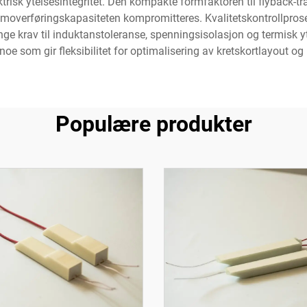
risk ytelsesintegritet. Den kompakte formfaktoren til flyback-tra
moverføringskapasiteten kompromitteres. Kvalitetskontrollprose
ge krav til induktanstoleranse, spenningsisolasjon og termisk y
oe som gir fleksibilitet for optimalisering av kretskortlayout og
Populære produkter