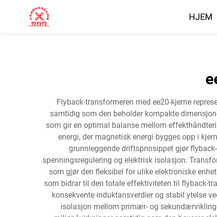
HJEM
e
Flyback-transformeren med ee20-kjerne represe
samtidig som den beholder kompakte dimensjoner.
som gir en optimal balanse mellom effekthåndteri
energi, der magnetisk energi bygges opp i kjer
grunnleggende driftsprinsippet gjør flyback
spenningsregulering og elektrisk isolasjon. Transfo
som gjør den fleksibel for ulike elektroniske enhe
som bidrar til den totale effektiviteten til flybac
konsekvente induktansverdier og stabil ytelse v
isolasjon mellom primær- og sekundærviklinger