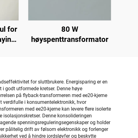
l for
80 W
aying
høyspenttransformator
effektivitet for sluttbrukere. Energisparing er en
t i godt utformede kretser. Denne høye
tørrelsen på flyback-transformeren med ee20-kjerne
t verdifulle i konsumentelektronikk, hvor
nsformeren med ee20-kjerne kan levere flere isolerte
e isolasjonskretser. Denne konsolideringen
mragende spenningsreguleringsegenskaper og holder
 pålitelig drift av følsom elektronikk og forlenger
sikkerhet ved å hindre jordsløyfer og beskytte