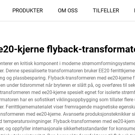
PRODUKTER
OM OSS
TILFELLER
e20-kjerne flyback-transformat
nterer en kritisk komponent i moderne strømomformingsystemer, d
 Denne spesialiserte transformatoren bruker EE20 ferrittkjern
ng og plassbesparing. Flyback-transformeren med ee20-kjerne fun
nen under tidsrommet når bryteren er slått på, og overføres til 
-transformeren med ee20-kjerne spesielt egnet for isolerte strøm
rmatoren har en sofistikert viklingsoppbygging som tillater fler
ter. Ferrittkjernematerialet viser fremragende magnetiske egenska
k-transformeren med ee20-kjerne. Avanserte produksjonsteknikker si
ed temperatursvingninger. Flyback-transformeren med ee20-kjern
, og oppfyller internasjonale sikkerhetsstandarder for konsume