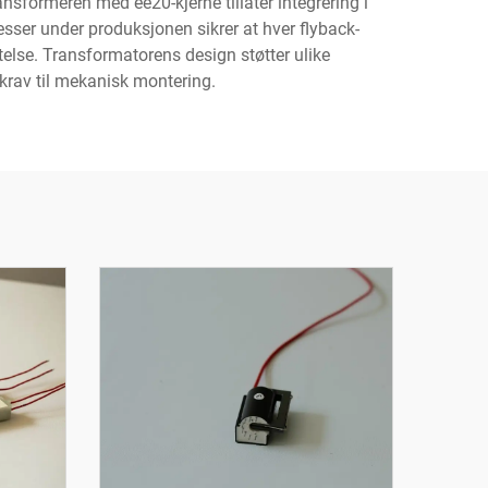
nsformeren med ee20-kjerne tillater integrering i
sser under produksjonen sikrer at hver flyback-
telse. Transformatorens design støtter ulike
 krav til mekanisk montering.