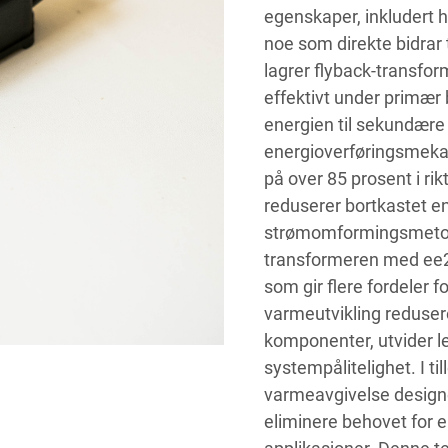
egenskaper, inkludert 
noe som direkte bidrar t
lagrer flyback-transfo
effektivt under primær 
energien til sekundære
energioverføringsmeka
på over 85 prosent i ri
reduserer bortkastet e
strømomformingsmetoder
transformeren med ee20-
som gir flere fordeler 
varmeutvikling reduser
komponenter, utvider le
systempålitelighet. I til
varmeavgivelse designe
eliminere behovet for ek