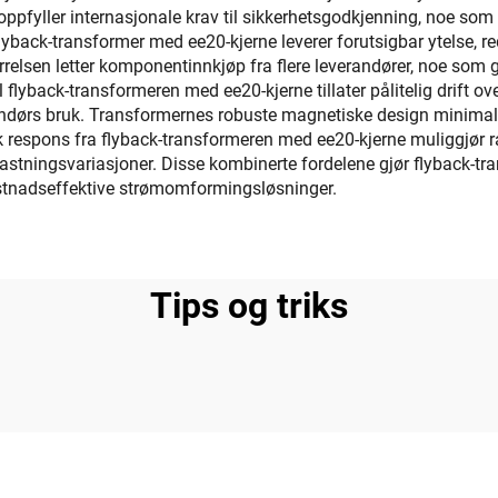
oppfyller internasjonale krav til sikkerhetsgodkjenning, noe so
lyback-transformer med ee20-kjerne leverer forutsigbar ytelse, 
elsen letter komponentinnkjøp fra flere leverandører, noe som gir
l flyback-transformeren med ee20-kjerne tillater pålitelig drift 
utendørs bruk. Transformernes robuste magnetiske design minimal
ask respons fra flyback-transformeren med ee20-kjerne muliggjør 
astningsvariasjoner. Disse kombinerte fordelene gjør flyback-tran
kostnadseffektive strømomformingsløsninger.
Tips og triks