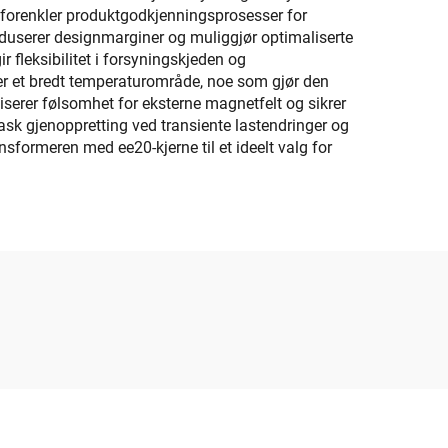
m forenkler produktgodkjenningsprosesser for
reduserer designmarginer og muliggjør optimaliserte
 fleksibilitet i forsyningskjeden og
over et bredt temperaturområde, noe som gjør den
iserer følsomhet for eksterne magnetfelt og sikrer
rask gjenoppretting ved transiente lastendringer og
sformeren med ee20-kjerne til et ideelt valg for