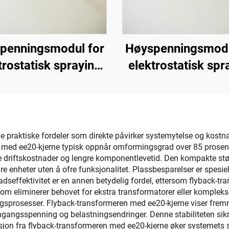
penningsmodul for
Høyspenningsmodu
trostatisk spraying
elektrostatisk spr
KM-2-12V
KM-3-24V
praktiske fordeler som direkte påvirker systemytelse og kostnads
en med ee20-kjerne typisk oppnår omformingsgrad over 85 prosen
avere driftskostnader og lengre komponentlevetid. Den kompakte s
 enheter uten å ofre funksjonalitet. Plassbesparelser er spesiel
seffektivitet er en annen betydelig fordel, ettersom flyback-tra
m eliminerer behovet for ekstra transformatorer eller kompleks
ngsprosesser. Flyback-transformeren med ee20-kjerne viser fre
ngangsspenning og belastningsendringer. Denne stabiliteten sikrer
lasjon fra flyback-transformeren med ee20-kjerne øker systemets 