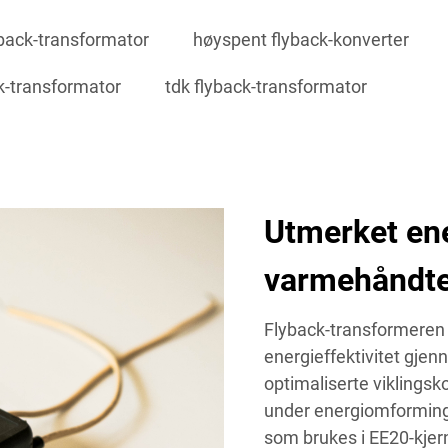
yback-transformator
høyspent flyback-konverter
k-transformator
tdk flyback-transformator
Utmerket ene
varmehåndte
Flyback-transformeren 
energieffektivitet gje
optimaliserte viklings
under energiomformings
som brukes i EE20-kjer