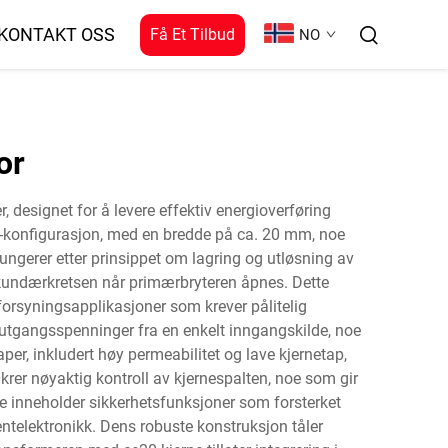
KONTAKT OSS
Få Et Tilbud
NO
or
esignet for å levere effektiv energioverføring
e-konfigurasjon, med en bredde på ca. 20 mm, noe
gerer etter prinsippet om lagring og utløsning av
sekundærkretsen når primærbryteren åpnes. Dette
forsyningsapplikasjoner som krever pålitelig
e utgangsspenninger fra en enkelt inngangskilde, noe
per, inkludert høy permeabilitet og lave kjernetap,
krer nøyaktig kontroll av kjernespalten, noe som gir
e inneholder sikkerhetsfunksjoner som forsterket
ntelektronikk. Dens robuste konstruksjon tåler