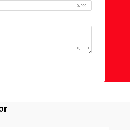
0/200
0/1000
or