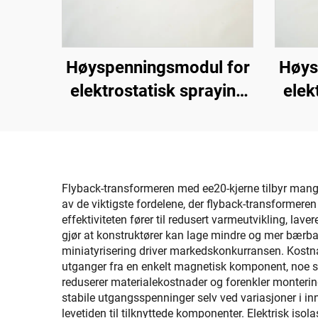
Høyspenningsmodul for
Høys
elektrostatisk spraying
elek
KCI 1688B
Flyback-transformeren med ee20-kjerne tilbyr mange 
av de viktigste fordelene, der flyback-transformer
effektiviteten fører til redusert varmeutvikling, l
gjør at konstruktører kan lage mindre og mer bærbare
miniatyrisering driver markedskonkurransen. Kostnad
utganger fra en enkelt magnetisk komponent, noe so
reduserer materialekostnader og forenkler monteri
stabile utgangsspenninger selv ved variasjoner i in
levetiden til tilknyttede komponenter. Elektrisk iso