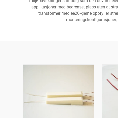
miljøpåvirkninger samtidig som den bevarer elekt
applikasjoner med begrenset plass uten at strø
transformer med ee20-kjerne oppfyller stren
monteringskonfigurasjoner, n