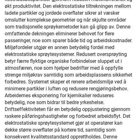
økt produktivitet. Den elektrostatiske tiltrekningen mellom
ladete partikler og jordede overflater sikrer at væsker
omslutter komplekse geometrier og når skjulte områder
som tradisjonelle sprøykemetoder kan gå glipp av. Denne
omfattende dekningen eliminerer behovet for flere
passeringer, noe som sparer både tid og arbeidskostnader.
Miljøfordeler utgjør en annen betydelig fordel med
elektrostatiske sprøytesystemer. Redusert oversprøyting
betyr færre flyktige organiske forbindelser sluppet ut i
atmosfæren, noe som hjelper bedrifter med å oppfylle
strenge miljøkrav samtidig som arbeidsplassens sikkerhet
forbedres. Systemet skaper et renere arbeidsmiljø ved å
minimere partikler i luften og redusere rengjøringsbehov.
Arbeidernes eksponering for kjemikalier reduseres
betydelig, noe som bidrar til bedre yrkeshelse.
Driftseffektiviteten får en betydelig oppjustering gjennom
raskere påføringshastigheter og forbedret arbeidsflyt. Det
elektrostatiske sprøytesystemet gjør at operatører kan
dekke større overflater på kortere tid, samtidig som
konsekvent kvalitetsstandard opprettholdes. Denne