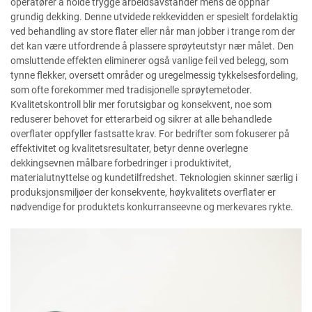
operatører å holde trygge arbeidsavstander mens de oppnår
grundig dekking. Denne utvidede rekkevidden er spesielt fordelaktig
ved behandling av store flater eller når man jobber i trange rom der
det kan være utfordrende å plassere sprøyteutstyr nær målet. Den
omsluttende effekten eliminerer også vanlige feil ved belegg, som
tynne flekker, oversett områder og uregelmessig tykkelsesfordeling,
som ofte forekommer med tradisjonelle sprøytemetoder.
Kvalitetskontroll blir mer forutsigbar og konsekvent, noe som
reduserer behovet for etterarbeid og sikrer at alle behandlede
overflater oppfyller fastsatte krav. For bedrifter som fokuserer på
effektivitet og kvalitetsresultater, betyr denne overlegne
dekkingsevnen målbare forbedringer i produktivitet,
materialutnyttelse og kundetilfredshet. Teknologien skinner særlig i
produksjonsmiljøer der konsekvente, høykvalitets overflater er
nødvendige for produktets konkurranseevne og merkevares rykte.