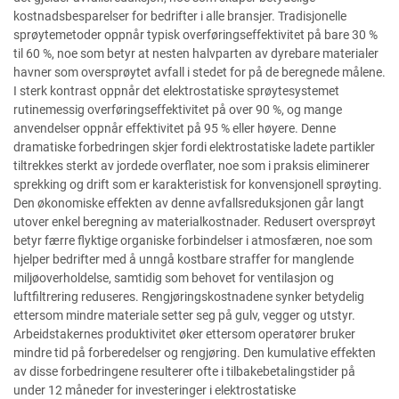
kostnadsbesparelser for bedrifter i alle bransjer. Tradisjonelle
sprøytemetoder oppnår typisk overføringseffektivitet på bare 30 %
til 60 %, noe som betyr at nesten halvparten av dyrebare materialer
havner som oversprøytet avfall i stedet for på de beregnede målene.
I sterk kontrast oppnår det elektrostatiske sprøytesystemet
rutinemessig overføringseffektivitet på over 90 %, og mange
anvendelser oppnår effektivitet på 95 % eller høyere. Denne
dramatiske forbedringen skjer fordi elektrostatiske ladete partikler
tiltrekkes sterkt av jordede overflater, noe som i praksis eliminerer
sprekking og drift som er karakteristisk for konvensjonell sprøyting.
Den økonomiske effekten av denne avfallsreduksjonen går langt
utover enkel beregning av materialkostnader. Redusert oversprøyt
betyr færre flyktige organiske forbindelser i atmosfæren, noe som
hjelper bedrifter med å unngå kostbare straffer for manglende
miljøoverholdelse, samtidig som behovet for ventilasjon og
luftfiltrering reduseres. Rengjøringskostnadene synker betydelig
ettersom mindre materiale setter seg på gulv, vegger og utstyr.
Arbeidstakernes produktivitet øker ettersom operatører bruker
mindre tid på forberedelser og rengjøring. Den kumulative effekten
av disse forbedringene resulterer ofte i tilbakebetalingstider på
under 12 måneder for investeringer i elektrostatiske