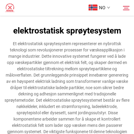
NO
elektrostatisk sprøytesystem
Hjem
Søk
Et elektrostatisk sprøytesystem representerer en nybrottsk
teknologi som revolusjonerer prosesser for væskeapplikasjon i
Produkter
mange industrier. Dette innovative systemet fungerer ved å lade
opp væskepartikler gjennom et elektrisk felt, og skaper dermed en
elektrostatiske tiltrekning mellom sprøytepartiklene og
Om oss
måloverflaten. Det grunnleggende prinsippet innebærer generering
av en høyspent elektrisk ladning som transformerer vanlige væske
dråper til elektrostatiske ladede partikler, noe som sikrer bedre
Tilfeller
dekning og adhesjon sammenlignet med tradisjonelle
sprøytemetoder. Det elektrostatiske sprøytesystemet består av flere
nøkkeldeler, inkludert en strømforsyning, ladeelektrode,
Kontakt Oss
sprøytepistol eller dysesett, samt jordingssutstyr. Disse
komponentene arbeider sammen for å skape et kontrollert
elektrostatisk felt som lader opp væsken mens den passerer
gjennom systemet. De viktigste funksjonene til denne teknologien