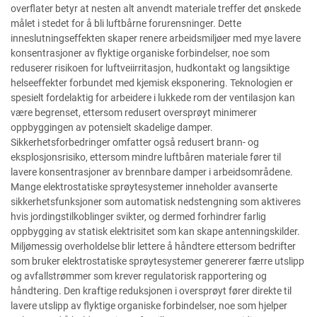
overflater betyr at nesten alt anvendt materiale treffer det ønskede
målet i stedet for å bli luftbårne forurensninger. Dette
inneslutningseffekten skaper renere arbeidsmiljøer med mye lavere
konsentrasjoner av flyktige organiske forbindelser, noe som
reduserer risikoen for luftveiirritasjon, hudkontakt og langsiktige
helseeffekter forbundet med kjemisk eksponering. Teknologien er
spesielt fordelaktig for arbeidere i lukkede rom der ventilasjon kan
være begrenset, ettersom redusert oversprøyt minimerer
oppbyggingen av potensielt skadelige damper.
Sikkerhetsforbedringer omfatter også redusert brann- og
eksplosjonsrisiko, ettersom mindre luftbåren materiale fører til
lavere konsentrasjoner av brennbare damper i arbeidsområdene.
Mange elektrostatiske sprøytesystemer inneholder avanserte
sikkerhetsfunksjoner som automatisk nedstengning som aktiveres
hvis jordingstilkoblinger svikter, og dermed forhindrer farlig
oppbygging av statisk elektrisitet som kan skape antenningskilder.
Miljømessig overholdelse blir lettere å håndtere ettersom bedrifter
som bruker elektrostatiske sprøytesystemer genererer færre utslipp
og avfallstrømmer som krever regulatorisk rapportering og
håndtering. Den kraftige reduksjonen i oversprøyt fører direkte til
lavere utslipp av flyktige organiske forbindelser, noe som hjelper