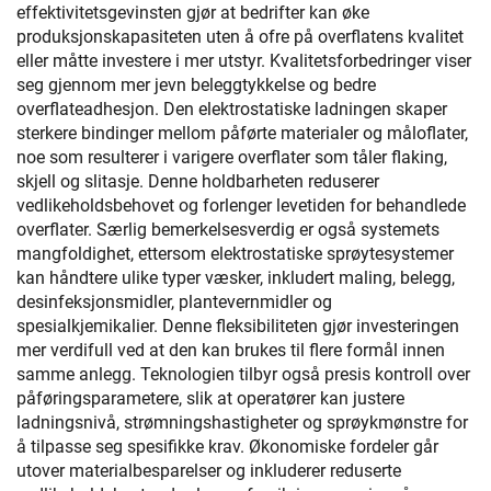
effektivitetsgevinsten gjør at bedrifter kan øke
produksjonskapasiteten uten å ofre på overflatens kvalitet
eller måtte investere i mer utstyr. Kvalitetsforbedringer viser
seg gjennom mer jevn beleggtykkelse og bedre
overflateadhesjon. Den elektrostatiske ladningen skaper
sterkere bindinger mellom påførte materialer og måloflater,
noe som resulterer i varigere overflater som tåler flaking,
skjell og slitasje. Denne holdbarheten reduserer
vedlikeholdsbehovet og forlenger levetiden for behandlede
overflater. Særlig bemerkelsesverdig er også systemets
mangfoldighet, ettersom elektrostatiske sprøytesystemer
kan håndtere ulike typer væsker, inkludert maling, belegg,
desinfeksjonsmidler, plantevernmidler og
spesialkjemikalier. Denne fleksibiliteten gjør investeringen
mer verdifull ved at den kan brukes til flere formål innen
samme anlegg. Teknologien tilbyr også presis kontroll over
påføringsparametere, slik at operatører kan justere
ladningsnivå, strømningshastigheter og sprøykmønstre for
å tilpasse seg spesifikke krav. Økonomiske fordeler går
utover materialbesparelser og inkluderer reduserte