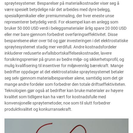
sprøytesystemer. Besparelser på materialkostnader viser seg å
være spesielt betydelige når det arbeides med dyre belegg,
spesialkjemikalier eller premiummaling, der hver eneste unse
representerer betydelig verdi. For eksempel kan en anlegg som
bruker 50 000 USD verdi i beleggsmaterialer årlig spare 20 000 USD
eller mer bare gjennom forbedret overføringseffektivitet. Disse
besparelsene øker over tid og gjør investeringen i det elektrostatiske
sprøytesystemet stadig mer verdifull. Andre kostnadsfordeler
inkluderer reduserte avfallsbortskaffelseskostnader, lavere
forsikringspremier på grunn av bedre miljø- og sikkerhetsprofil, og
mulig kvalifisering til insentiver for miljøvennlig bærekraft. Mange
bedrifter oppdager at det elektrostatiske sprøytesystemet betaler
seg selv gjennom materialbesparelser alene, samtidig som det gir
mange andre fordeler som forbedrer den totale driftseffektiviteten.
Teknologien gjør også at bedrifter kan bruke materialer av høyere
kvalitet som tidligere kan ha vært for kostnadsfulle med
konvensjonelle sprøytemetoder, noe som til slutt forbedrer
produktkvalitet og konkurransekraft.