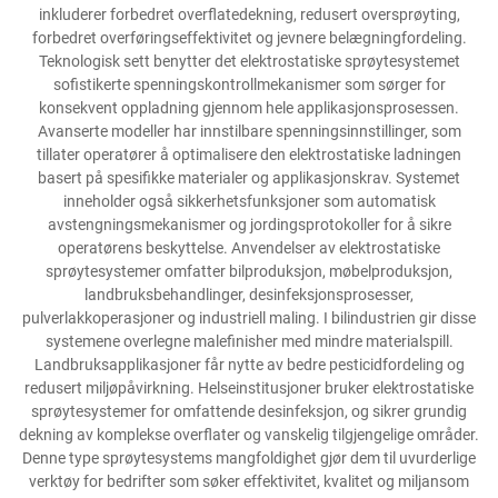
inkluderer forbedret overflatedekning, redusert oversprøyting,
forbedret overføringseffektivitet og jevnere belægningfordeling.
Teknologisk sett benytter det elektrostatiske sprøytesystemet
sofistikerte spenningskontrollmekanismer som sørger for
konsekvent oppladning gjennom hele applikasjonsprosessen.
Avanserte modeller har innstilbare spenningsinnstillinger, som
tillater operatører å optimalisere den elektrostatiske ladningen
basert på spesifikke materialer og applikasjonskrav. Systemet
inneholder også sikkerhetsfunksjoner som automatisk
avstengningsmekanismer og jordingsprotokoller for å sikre
operatørens beskyttelse. Anvendelser av elektrostatiske
sprøytesystemer omfatter bilproduksjon, møbelproduksjon,
landbruksbehandlinger, desinfeksjonsprosesser,
pulverlakkoperasjoner og industriell maling. I bilindustrien gir disse
systemene overlegne malefinisher med mindre materialspill.
Landbruksapplikasjoner får nytte av bedre pesticidfordeling og
redusert miljøpåvirkning. Helseinstitusjoner bruker elektrostatiske
sprøytesystemer for omfattende desinfeksjon, og sikrer grundig
dekning av komplekse overflater og vanskelig tilgjengelige områder.
Denne type sprøytesystems mangfoldighet gjør dem til uvurderlige
verktøy for bedrifter som søker effektivitet, kvalitet og miljansom