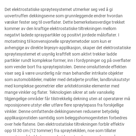
Det elektrostatiske sprøytesystemet utmerker seg ved å gi
uovertruffen dekkingsevne som grunnleggende endrer hvordan
væsker fester seg til overflater. Dette bemerkelsesverdige trekket
kommer av den kraftige elektrostatiske tiltrekningen mellom
negativt ladede spraypartikler og positivt jordede måloflater. I
motsetning til konvensjonelle sprøytemetoder som kun er
avhengige av direkte linjesyn-applikasjon, skaper det elektrostatiske
sprøytesystemet et usynlig kraftfelt som aktivt trekker ladde
partikler rundt komplekse former, inn i fordypninger og på overflater
som vender bort fra sprøytepistolen. Denne omsluttende effekten
viser seg å være uvurderlig når man behandler intrikate objekter
som automobildeler, møbler med detaljerte profiler, landbruksutstyr
med komplekse geometrier eller arkitektoniske elementer med
mange vinkler og flater. Teknologien sikrer at selv vanskelig
tilgjengelige områder får tilstrekkelig dekning uten at operatører må
reposisjonere utstyr eller utføre flere sprøytepass fra forskjellige
vinkler. Denne omfattende dekkingsevnen reduserer betydelig
applikasjonstiden samtidig som beleggshomogeniteten forbedres
over hele flatene. Den elektrostatiske tiltrekningen forblir effektiv
opp til 30 cm (12 tommer) fra sprøytekilden, noe som tillater