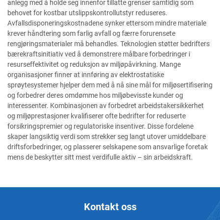
anlegg med å holde seg innenfor tillatte grenser samtidig som
behovet for kostbar utslippskontrollutstyr reduseres.
Avfallsdisponeringskostnadene synker ettersom mindre materiale
krever håndtering som farlig avfall og færre forurensete
rengjøringsmaterialer må behandles. Teknologien støtter bedrifters
bærekraftsinitiativ ved å demonstrere målbare forbedringer i
resurseffektivitet og reduksjon av miljøpåvirkning. Mange
organisasjoner finner at innføring av elektrostatiske
sprøytesystemer hjelper dem med å nå sine mål for miljøsertifisering
og forbedrer deres omdømme hos miljøbevisste kunder og
interessenter. Kombinasjonen av forbedret arbeidstakersikkerhet
og miljøprestasjoner kvalifiserer ofte bedrifter for reduserte
forsikringspremier og regulatoriske insentiver. Disse fordelene
skaper langsiktig verdi som strekker seg langt utover umiddelbare
driftsforbedringer, og plasserer selskapene som ansvarlige foretak
mens de beskytter sitt mest verdifulle aktiv – sin arbeidskraft.
Kontakt oss