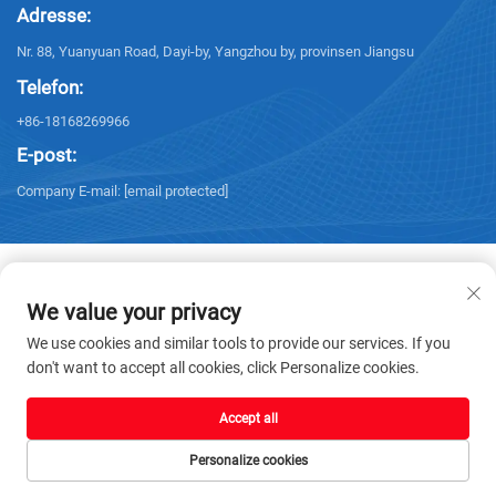
Adresse:
Nr. 88, Yuanyuan Road, Dayi-by, Yangzhou by, provinsen Jiangsu
Telefon:
+86-18168269966
E-post:
Company E-mail:
[email protected]
We value your privacy
Copyright © 2025 Yangzhou Sanxing Technology CO.,LTD. Alle rettigheter
We use cookies and similar tools to provide our services. If you
reservert. -
Personvernerklæring
don't want to accept all cookies, click Personalize cookies.
Accept all
Personalize cookies
HJEM
PRODUKTER
E-POST
TLF