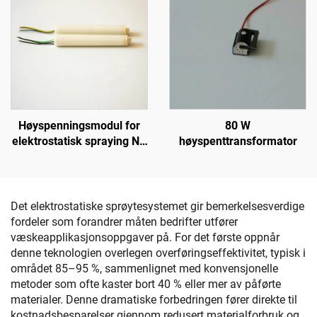
Høyspenningsmodul for
80 W
elektrostatisk spraying NX
høyspenttransformator
1088T
Det elektrostatiske sprøytesystemet gir bemerkelsesverdige
fordeler som forandrer måten bedrifter utfører
væskeapplikasjonsoppgaver på. For det første oppnår
denne teknologien overlegen overføringseffektivitet, typisk i
området 85–95 %, sammenlignet med konvensjonelle
metoder som ofte kaster bort 40 % eller mer av påførte
materialer. Denne dramatiske forbedringen fører direkte til
kostnadsbesparelser gjennom redusert materialforbruk og