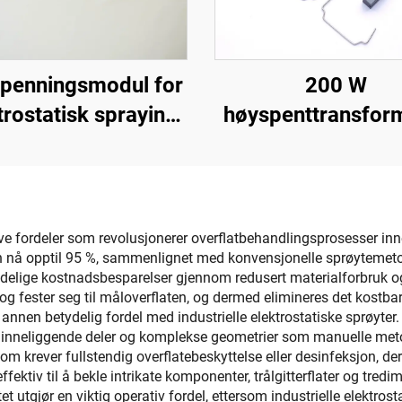
penningsmodul for
200 W
trostatisk spraying
høyspenttransfor
KM-3-24V
ive fordeler som revolusjonerer overflatbehandlingsprosesser innen
an nå opptil 95 %, sammenlignet med konvensjonelle sprøytemeto
tydelige kostnadsbesparelser gjennom redusert materialforbruk o
er og fester seg til måloverflaten, og dermed elimineres det kostb
nnen betydelig fordel med industrielle elektrostatiske sprøyter. 
der, inneliggende deler og komplekse geometrier som manuelle me
som krever fullstendig overflatebeskyttelse eller desinfeksjon, d
ffektiv til å bekle intrikate komponenter, trålgitterflater og tre
et utgjør en viktig operativ fordel, ettersom industrielle elektros