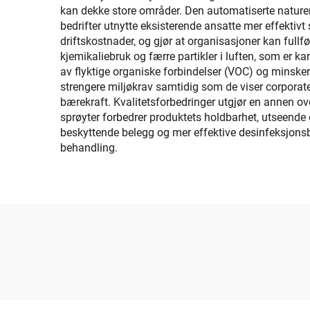
kan dekke store områder. Den automatiserte naturen 
bedrifter utnytte eksisterende ansatte mer effektivt
driftskostnader, og gjør at organisasjoner kan ful
kjemikaliebruk og færre partikler i luften, som er ka
av flyktige organiske forbindelser (VOC) og minsker
strengere miljøkrav samtidig som de viser corporate a
bærekraft. Kvalitetsforbedringer utgjør en annen ov
sprøyter forbedrer produktets holdbarhet, utseende o
beskyttende belegg og mer effektive desinfeksjonsbeh
behandling.