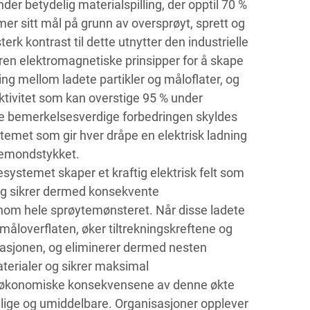
der betydelig materialspilling, der opptil 70 %
er sitt mål på grunn av oversprøyt, sprett og
terk kontrast til dette utnytter den industrielle
ren elektromagnetiske prinsipper for å skape
ning mellom ladete partikler og måloflater, og
ktivitet som kan overstige 95 % under
ne bemerkelsesverdige forbedringen skyldes
stemet som gir hver dråpe en elektrisk ladning
ytemondstykket.
ystemet skaper et kraftig elektrisk felt som
 og sikrer dermed konsekvente
ennom hele sprøytemønsteret. Når disse ladete
åloverflaten, øker tiltrekningskreftene og
inasjonen, og eliminerer dermed nesten
terialer og sikrer maksimal
e økonomiske konsekvensene av denne økte
elige og umiddelbare. Organisasjoner opplever