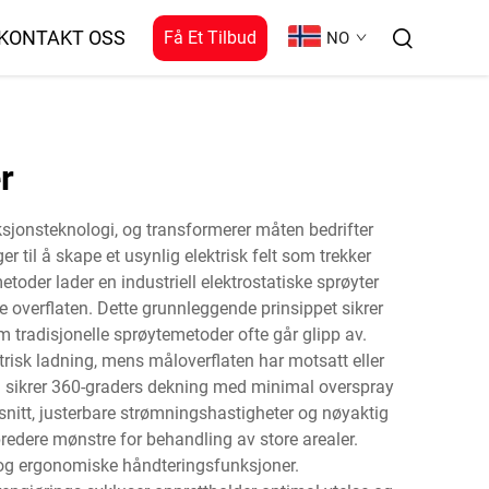
KONTAKT OSS
Få Et Tilbud
NO
r
eksjonsteknologi, og transformerer måten bedrifter
er til å skape et usynlig elektrisk felt som trekker
toder lader en industriell elektrostatiske sprøyter
overflaten. Dette grunnleggende prinsippet sikrer
tradisjonelle sprøytemetoder ofte går glipp av.
trisk ladning, mens måloverflaten har motsatt eller
 og sikrer 360-graders dekning med minimal overspray
snitt, justerbare strømningshastigheter og nøyaktig
 bredere mønstre for behandling av store arealer.
e og ergonomiske håndteringsfunksjoner.