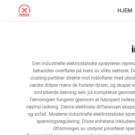
HJEM
Den industrielle elektrostatiske sprøyteren repre
behandler overflater på tvers av ulike sektorer. De
coating-partikler direkte mot måloflater med ubruk
væske dråper mens de forlater dysen, og skaper e
omfattende dekning selv på komplekse geometrie
Teknologien fungerer gjennom et høyspent ladesyste
nøytral ladning. Denne elektriske differansen skape
og avfall. Moderne industrielle elektrostatiske sp
spenningsregulering. Disse enhetene inkluderer t
Utformingen av utstyret prioriterer op