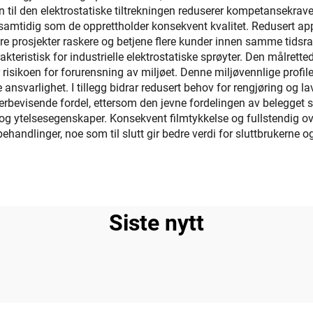
til den elektrostatiske tiltrekningen reduserer kompetansekravet 
 samtidig som de opprettholder konsekvent kvalitet. Redusert appl
lføre prosjekter raskere og betjene flere kunder innen samme ti
rakteristisk for industrielle elektrostatiske sprøyter. Den målre
 risikoen for forurensning av miljøet. Denne miljøvennlige profil
nsvarlighet. I tillegg bidrar redusert behov for rengjøring og lav
erbevisende fordel, ettersom den jevne fordelingen av belegget 
g ytelsesegenskaper. Konsekvent filmtykkelse og fullstendig over
andlinger, noe som til slutt gir bedre verdi for sluttbrukerne og
Siste nytt