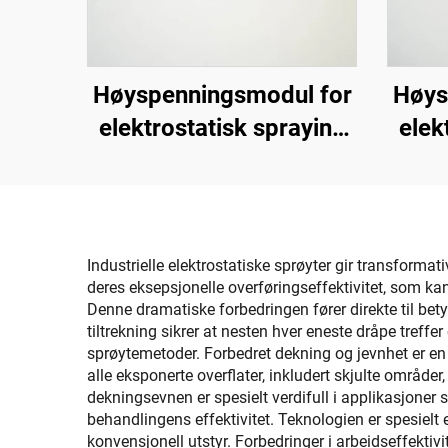
Høyspenningsmodul for
Høys
elektrostatisk spraying
elek
KCI 1688A
Industrielle elektrostatiske sprøyter gir transformat
deres eksepsjonelle overføringseffektivitet, som k
Denne dramatiske forbedringen fører direkte til be
tiltrekning sikrer at nesten hver eneste dråpe treff
sprøytemetoder. Forbedret dekning og jevnhet er en a
alle eksponerte overflater, inkludert skjulte områ
dekningsevnen er spesielt verdifull i applikasjoner 
behandlingens effektivitet. Teknologien er spesielt e
konvensjonell utstyr. Forbedringer i arbeidseffektivit