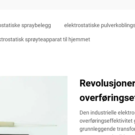
ostatiske spraybelegg
elektrostatiske pulverkobling
ktrostatisk sprøyteapparat til hjemmet
Revolusjone
overføringse
Den industrielle elektro
overføringseffektivite
grunnleggende transfor