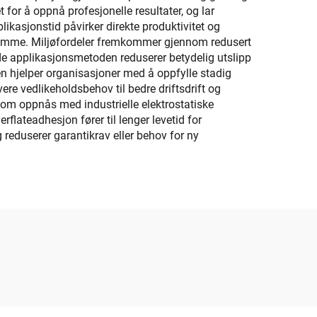
for å oppnå profesjonelle resultater, og lar
ikasjonstid påvirker direkte produktivitet og
dsramme. Miljøfordeler fremkommer gjennom redusert
ttede applikasjonsmetoden reduserer betydelig utslipp
en hjelper organisasjoner med å oppfylle stadig
ere vedlikeholdsbehov til bedre driftsdrift og
som oppnås med industrielle elektrostatiske
flateadhesjon fører til lenger levetid for
 reduserer garantikrav eller behov for ny