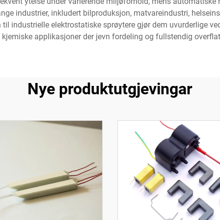
nt ytelse under varierende miljøforhold, mens automatiske re
nge industrier, inkludert bilproduksjon, matvareindustri, helsein
 til industrielle elektrostatiske sprøytere gjør dem uvurderlige 
 kjemiske applikasjoner der jevn fordeling og fullstendig overfla
Nye produktutgjevingar