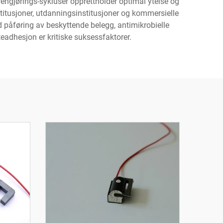
ngjørings-sykluser opprettholder optimal ytelse og
stitusjoner, utdanningsinstitusjoner og kommersielle
ved påføring av beskyttende belegg, antimikrobielle
teadhesjon er kritiske suksessfaktorer.