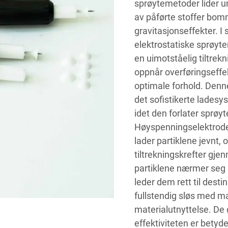
sprøytemetoder lider un
av påførte stoffer bomm
gravitasjonseffekter. I s
elektrostatiske sprøyte
en uimotståelig tiltrek
oppnår overføringseffe
optimale forhold. Den
det sofistikerte ladesy
idet den forlater sprø
Høyspenningselektrodes
lader partiklene jevnt,
tiltrekningskrefter gj
partiklene nærmer seg m
leder dem rett til dest
fullstendig sløs med ma
materialutnyttelse. D
effektiviteten er betyd