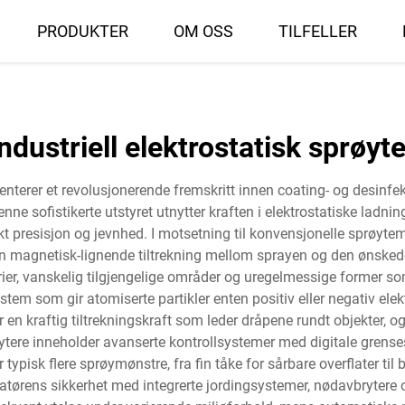
PRODUKTER
OM OSS
TILFELLER
industriell elektrostatisk sprøyte
senterer et revolusjonerende fremskritt innen coating- og desinf
nne sofistikerte utstyret utnytter kraften i elektrostatiske ladning
t presisjon og jevnhed. I motsetning til konvensjonelle sprøyteme
n magnetisk-lignende tiltrekning mellom sprayen og den ønskede 
r, vanskelig tilgjengelige områder og uregelmessige former som 
m som gir atomiserte partikler enten positiv eller negativ elek
r en kraftig tiltrekningskraft som leder dråpene rundt objekter,
røytere inneholder avanserte kontrollsystemer med digitale grense
ypisk flere sprøymønstre, fra fin tåke for sårbare overflater til
eratørens sikkerhet med integrerte jordingsystemer, nødavbryter