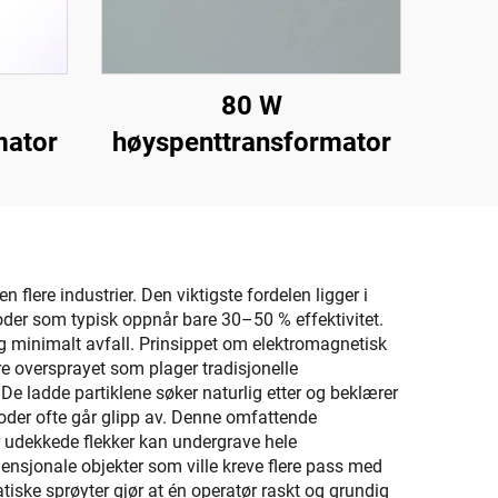
80 W
mator
høyspenttransformator
 flere industrier. Den viktigste fordelen ligger i
der som typisk oppnår bare 30–50 % effektivitet.
g minimalt avfall. Prinsippet om elektromagnetisk
are oversprayet som plager tradisjonelle
De ladde partiklene søker naturlig etter og beklærer
toder ofte går glipp av. Denne omfattende
er udekkede flekker kan undergrave hele
dimensjonale objekter som ville kreve flere pass med
tatiske sprøyter gjør at én operatør raskt og grundig