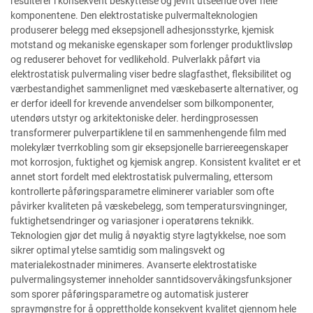
resulterer i konsekvent beskyttelse og jevnt utseende over hele
komponentene. Den elektrostatiske pulvermalteknologien
produserer belegg med eksepsjonell adhesjonsstyrke, kjemisk
motstand og mekaniske egenskaper som forlenger produktlivsløp
og reduserer behovet for vedlikehold. Pulverlakk påført via
elektrostatisk pulvermaling viser bedre slagfasthet, fleksibilitet og
værbestandighet sammenlignet med væskebaserte alternativer, og
er derfor ideell for krevende anvendelser som bilkomponenter,
utendørs utstyr og arkitektoniske deler. herdingprosessen
transformerer pulverpartiklene til en sammenhengende film med
molekylær tverrkobling som gir eksepsjonelle barriereegenskaper
mot korrosjon, fuktighet og kjemisk angrep. Konsistent kvalitet er et
annet stort fordelt med elektrostatisk pulvermaling, ettersom
kontrollerte påføringsparametre eliminerer variabler som ofte
påvirker kvaliteten på væskebelegg, som temperatursvingninger,
fuktighetsendringer og variasjoner i operatørens teknikk.
Teknologien gjør det mulig å nøyaktig styre lagtykkelse, noe som
sikrer optimal ytelse samtidig som malingsvekt og
materialekostnader minimeres. Avanserte elektrostatiske
pulvermalingsystemer inneholder sanntidsovervåkingsfunksjoner
som sporer påføringsparametre og automatisk justerer
spraymønstre for å opprettholde konsekvent kvalitet gjennom hele