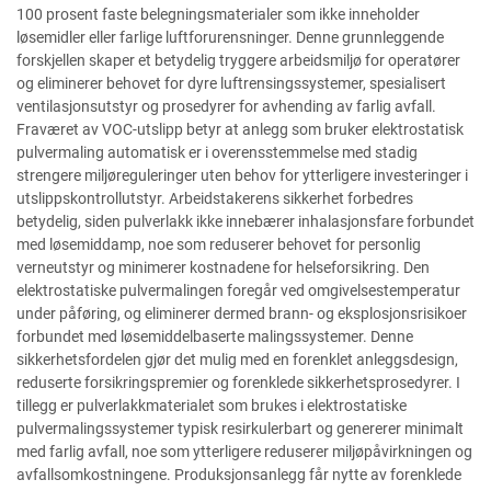
100 prosent faste belegningsmaterialer som ikke inneholder
løsemidler eller farlige luftforurensninger. Denne grunnleggende
forskjellen skaper et betydelig tryggere arbeidsmiljø for operatører
og eliminerer behovet for dyre luftrensingssystemer, spesialisert
ventilasjonsutstyr og prosedyrer for avhending av farlig avfall.
Fraværet av VOC-utslipp betyr at anlegg som bruker elektrostatisk
pulvermaling automatisk er i overensstemmelse med stadig
strengere miljøreguleringer uten behov for ytterligere investeringer i
utslippskontrollutstyr. Arbeidstakerens sikkerhet forbedres
betydelig, siden pulverlakk ikke innebærer inhalasjonsfare forbundet
med løsemiddamp, noe som reduserer behovet for personlig
verneutstyr og minimerer kostnadene for helseforsikring. Den
elektrostatiske pulvermalingen foregår ved omgivelsestemperatur
under påføring, og eliminerer dermed brann- og eksplosjonsrisikoer
forbundet med løsemiddelbaserte malingssystemer. Denne
sikkerhetsfordelen gjør det mulig med en forenklet anleggsdesign,
reduserte forsikringspremier og forenklede sikkerhetsprosedyrer. I
tillegg er pulverlakkmaterialet som brukes i elektrostatiske
pulvermalingssystemer typisk resirkulerbart og genererer minimalt
med farlig avfall, noe som ytterligere reduserer miljøpåvirkningen og
avfallsomkostningene. Produksjonsanlegg får nytte av forenklede