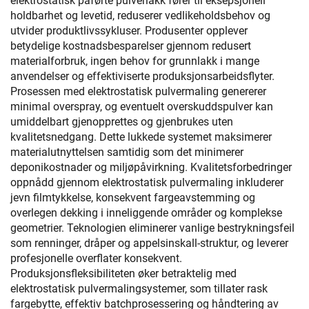
elektrostatisk påførte pulverlakk fører til eksepsjonell
holdbarhet og levetid, reduserer vedlikeholdsbehov og
utvider produktlivssykluser. Produsenter opplever
betydelige kostnadsbesparelser gjennom redusert
materialforbruk, ingen behov for grunnlakk i mange
anvendelser og effektiviserte produksjonsarbeidsflyter.
Prosessen med elektrostatisk pulvermaling genererer
minimal overspray, og eventuelt overskuddspulver kan
umiddelbart gjenopprettes og gjenbrukes uten
kvalitetsnedgang. Dette lukkede systemet maksimerer
materialutnyttelsen samtidig som det minimerer
deponikostnader og miljøpåvirkning. Kvalitetsforbedringer
oppnådd gjennom elektrostatisk pulvermaling inkluderer
jevn filmtykkelse, konsekvent fargeavstemming og
overlegen dekking i inneliggende områder og komplekse
geometrier. Teknologien eliminerer vanlige bestrykningsfeil
som renninger, dråper og appelsinskall-struktur, og leverer
profesjonelle overflater konsekvent.
Produksjonsfleksibiliteten øker betraktelig med
elektrostatisk pulvermalingsystemer, som tillater rask
fargebytte, effektiv batchprosessering og håndtering av