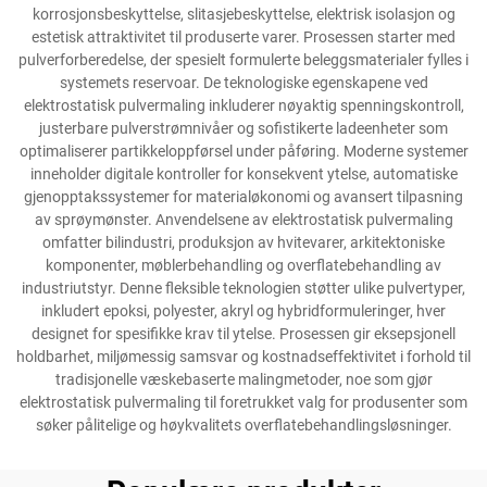
korrosjonsbeskyttelse, slitasjebeskyttelse, elektrisk isolasjon og
estetisk attraktivitet til produserte varer. Prosessen starter med
pulverforberedelse, der spesielt formulerte beleggsmaterialer fylles i
systemets reservoar. De teknologiske egenskapene ved
elektrostatisk pulvermaling inkluderer nøyaktig spenningskontroll,
justerbare pulverstrømnivåer og sofistikerte ladeenheter som
optimaliserer partikkeloppførsel under påføring. Moderne systemer
inneholder digitale kontroller for konsekvent ytelse, automatiske
gjenopptakssystemer for materialøkonomi og avansert tilpasning
av sprøymønster. Anvendelsene av elektrostatisk pulvermaling
omfatter bilindustri, produksjon av hvitevarer, arkitektoniske
komponenter, møblerbehandling og overflatebehandling av
industriutstyr. Denne fleksible teknologien støtter ulike pulvertyper,
inkludert epoksi, polyester, akryl og hybridformuleringer, hver
designet for spesifikke krav til ytelse. Prosessen gir eksepsjonell
holdbarhet, miljømessig samsvar og kostnadseffektivitet i forhold til
tradisjonelle væskebaserte malingmetoder, noe som gjør
elektrostatisk pulvermaling til foretrukket valg for produsenter som
søker pålitelige og høykvalitets overflatebehandlingsløsninger.