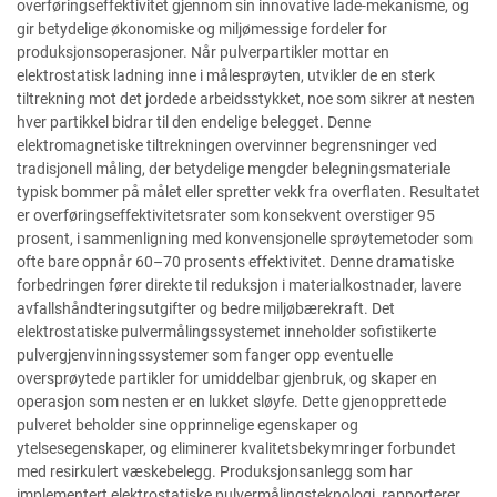
overføringseffektivitet gjennom sin innovative lade-mekanisme, og
gir betydelige økonomiske og miljømessige fordeler for
produksjonsoperasjoner. Når pulverpartikler mottar en
elektrostatisk ladning inne i målesprøyten, utvikler de en sterk
tiltrekning mot det jordede arbeidsstykket, noe som sikrer at nesten
hver partikkel bidrar til den endelige belegget. Denne
elektromagnetiske tiltrekningen overvinner begrensninger ved
tradisjonell måling, der betydelige mengder belegningsmateriale
typisk bommer på målet eller spretter vekk fra overflaten. Resultatet
er overføringseffektivitetsrater som konsekvent overstiger 95
prosent, i sammenligning med konvensjonelle sprøytemetoder som
ofte bare oppnår 60–70 prosents effektivitet. Denne dramatiske
forbedringen fører direkte til reduksjon i materialkostnader, lavere
avfallshåndteringsutgifter og bedre miljøbærekraft. Det
elektrostatiske pulvermålingssystemet inneholder sofistikerte
pulvergjenvinningssystemer som fanger opp eventuelle
oversprøytede partikler for umiddelbar gjenbruk, og skaper en
operasjon som nesten er en lukket sløyfe. Dette gjenopprettede
pulveret beholder sine opprinnelige egenskaper og
ytelsesegenskaper, og eliminerer kvalitetsbekymringer forbundet
med resirkulert væskebelegg. Produksjonsanlegg som har
implementert elektrostatiske pulvermålingsteknologi, rapporterer