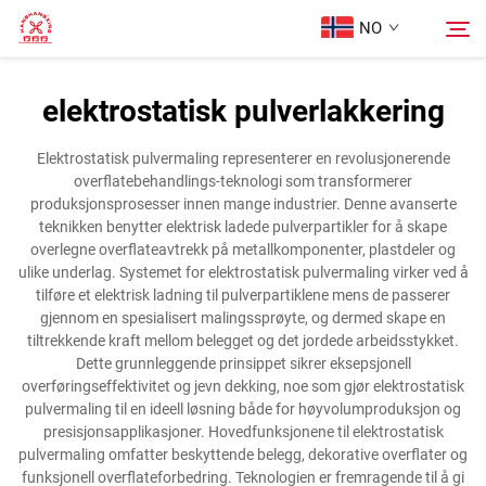
NO
elektrostatisk pulverlakkering
Hjem
Søk
Elektrostatisk pulvermaling representerer en revolusjonerende
overflatebehandlings-teknologi som transformerer
Produkter
produksjonsprosesser innen mange industrier. Denne avanserte
teknikken benytter elektrisk ladede pulverpartikler for å skape
overlegne overflateavtrekk på metallkomponenter, plastdeler og
Om oss
ulike underlag. Systemet for elektrostatisk pulvermaling virker ved å
tilføre et elektrisk ladning til pulverpartiklene mens de passerer
gjennom en spesialisert malingssprøyte, og dermed skape en
Tilfeller
tiltrekkende kraft mellom belegget og det jordede arbeidsstykket.
Dette grunnleggende prinsippet sikrer eksepsjonell
overføringseffektivitet og jevn dekking, noe som gjør elektrostatisk
Blogg
pulvermaling til en ideell løsning både for høyvolumproduksjon og
presisjonsapplikasjoner. Hovedfunksjonene til elektrostatisk
pulvermaling omfatter beskyttende belegg, dekorative overflater og
Kontakt Oss
funksjonell overflateforbedring. Teknologien er fremragende til å gi