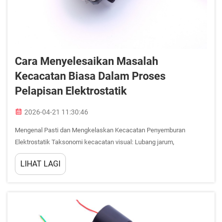
Cara Menyelesaikan Masalah
Kecacatan Biasa Dalam Proses
Pelapisan Elektrostatik
2026-04-21 11:30:46
Mengenal Pasti dan Mengkelaskan Kecacatan Penyemburan
Elektrostatik Taksonomi kecacatan visual: Lubang jarum,
permukaan seperti kulit oren, mata ikan, kawasan terdedah, dan
LIHAT LAGI
tanda ionisasi balik. Ketidaksempurnaan permukaan biasa
mendedahkan kecacatan proses kritikal dalam penyemburan
elektrostatik...