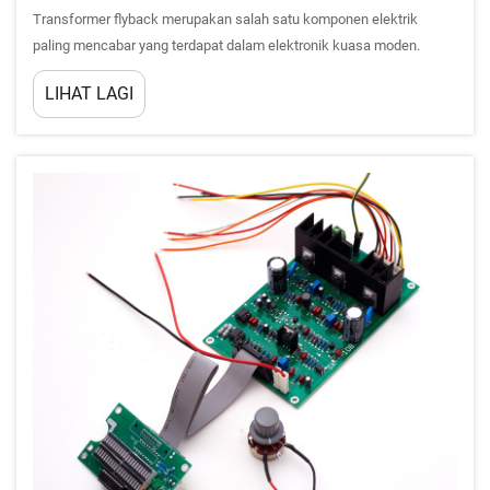
Transformer flyback merupakan salah satu komponen elektrik
paling mencabar yang terdapat dalam elektronik kuasa moden.
Beroperasi pada voltan tinggi dan frekuensi tinggi, ia menyimpan dan
LIHAT LAGI
melepaskan tenaga dalam kitaran pantas, menjadikannya sangat
cekap serta benar-benar...