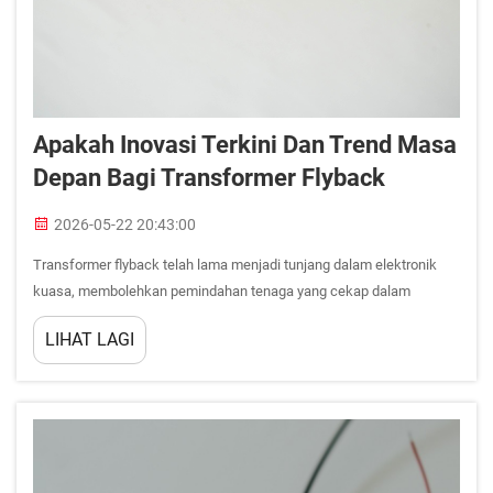
Apakah Inovasi Terkini Dan Trend Masa
Depan Bagi Transformer Flyback
2026-05-22 20:43:00
Transformer flyback telah lama menjadi tunjang dalam elektronik
kuasa, membolehkan pemindahan tenaga yang cekap dalam
pelbagai aplikasi — dari elektronik pengguna hingga bekalan kuasa
LIHAT LAGI
industri. Namun, teknologi ini jauh daripada statik. Dalam beberapa
tahun kebelakangan ini, suatu gelombang...