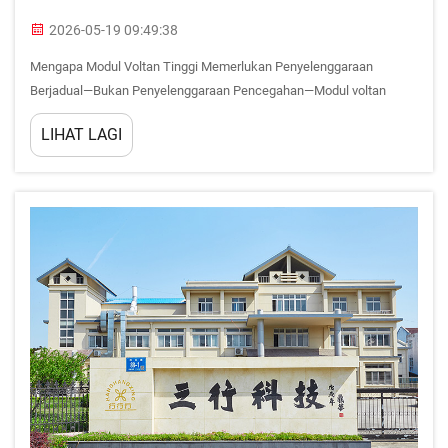
2026-05-19 09:49:38
Mengapa Modul Voltan Tinggi Memerlukan Penyelenggaraan
Berjadual—Bukan Penyelenggaraan Pencegahan—Modul voltan
tinggi menghadapi risiko kegagalan yang unik—penurunan
LIHAT LAGI
penebatan, pelepasan separa, dan larian terma—di mana
penyelenggaraan pencegahan tradisional tidak cukup...