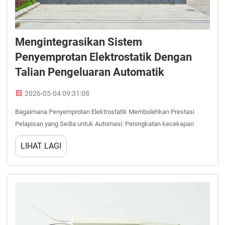
Mengintegrasikan Sistem
Penyemprotan Elektrostatik Dengan
Talian Pengeluaran Automatik
2026-05-04 09:31:08
Bagaimana Penyemprotan Elektrostatik Membolehkan Prestasi
Pelapisan yang Sedia untuk Automasi: Peningkatan kecekapan
pemindahan (sehingga 90%) dan pengurangan sisa bahan
LIHAT LAGI
berbanding penyemprotan konvensional. Penyemprotan elektrostatik
mencapai kecekapan pemindahan sehingga 90% dengan mengecas
zarah...