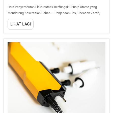
Cara Penyemburan Elektrostatik Berfungsi: Prinsip Utama yang
Mendorong Keserasian Bahan — Penjanaan Cas, Pecasan Zarah,
dan Asas Tarikan Coulombik. Penyemburan elektrostatik bergantung
LIHAT LAGI
pada tiga prinsip fizikal yang saling berkait: cas voltan tinggi...