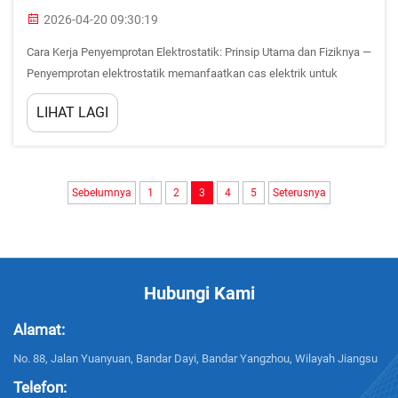
2026-04-20 09:30:19
Cara Kerja Penyemprotan Elektrostatik: Prinsip Utama dan Fiziknya —
Penyemprotan elektrostatik memanfaatkan cas elektrik untuk
mencapai aplikasi lapisan yang tepat dan cekap. Bahan lapisan
LIHAT LAGI
cecair diatomisasi menjadi titisan halus (secara optimum 20–50
mikron...)
Sebelumnya
1
2
3
4
5
Seterusnya
Hubungi Kami
Alamat:
No. 88, Jalan Yuanyuan, Bandar Dayi, Bandar Yangzhou, Wilayah Jiangsu
Telefon: