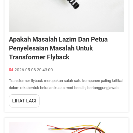
Apakah Masalah Lazim Dan Petua
Penyelesaian Masalah Untuk
Transformer Flyback
2026-05-08 20:43:00
Transformer flyback merupakan salah satu komponen paling kritikal
dalam rekabentuk bekalan kuasa mod-beralih, bertanggungjawab
terhadap penyimpanan tenaga, penukaran voltan, dan pengasingan
LIHAT LAGI
galvanik—semuanya dalam satu susunan magnetik tunggal. Oleh
kerana ia beroperasi pada frekuensi tinggi...