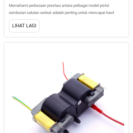
Memahami perbezaan prestasi antara pelbagai model pistol
semburan salutan serbuk adalah penting untuk mencapai hasil
penyelesaian yang optimal dalam operasi salutan industri. Reka
LIHAT LAGI
bentuk pistol semburan yang berbeza, mekanisme penghantaran,
output voltan, dan kon...