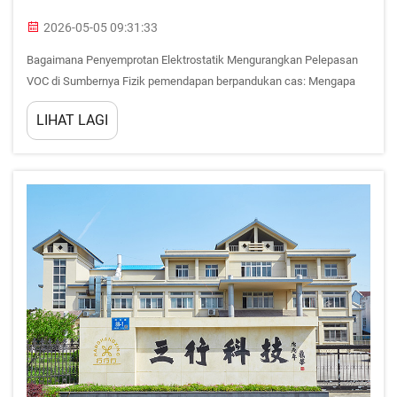
2026-05-05 09:31:33
Bagaimana Penyemprotan Elektrostatik Mengurangkan Pelepasan
VOC di Sumbernya Fizik pemendapan berpandukan cas: Mengapa
daya tarikan elektrostatik meminimumkan percikan berlebihan dan
LIHAT LAGI
pelepasan pelarut Penyemprotan elektrostatik memberikan cas
elektrik terkawal kepada bahan salutan pa...