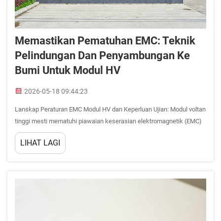
Memastikan Pematuhan EMC: Teknik
Pelindungan Dan Penyambungan Ke
Bumi Untuk Modul HV
2026-05-18 09:44:23
Lanskap Peraturan EMC Modul HV dan Keperluan Ujian: Modul voltan
tinggi mesti mematuhi piawaian keserasian elektromagnetik (EMC)
antarabangsa yang ketat untuk mengelakkan gangguan terhadap
LIHAT LAGI
sistem kenderaan yang kritikal. Pengesahan pada tahap komponen
d...