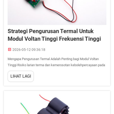
Strategi Pengurusan Termal Untuk
Modul Voltan Tinggi Frekuensi Tinggi
2026-05-12 09:36:18
Mengapa Pengurusan Termal Adalah Penting bagi Modul Voltan
Tinggi Risiko larian terma dan kemerosotan kebolehpercayaan pada
voltan tinggi dan pensuisan >10 MHz Modul voltan tinggi yang
LIHAT LAGI
beroperasi di atas 10 MHz menghadapi risiko larian terma yang jauh
lebih tinggi secara eksponen disebabkan oleh ...