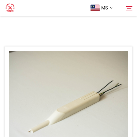
MS
Laman Utama
Cari
Produk
Mengenai Kami
Kotak
BLOG
Hubungi Kami