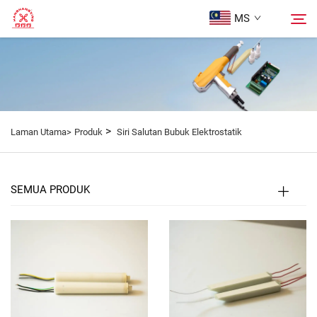
MS
Halaman Utama
Cari
Produk
>
Laman Utama>
Produk
Siri Salutan Bubuk Elektrostatik
Tentang Kami
SEMUA PRODUK
Kotak
Blog
Hubungi Kami