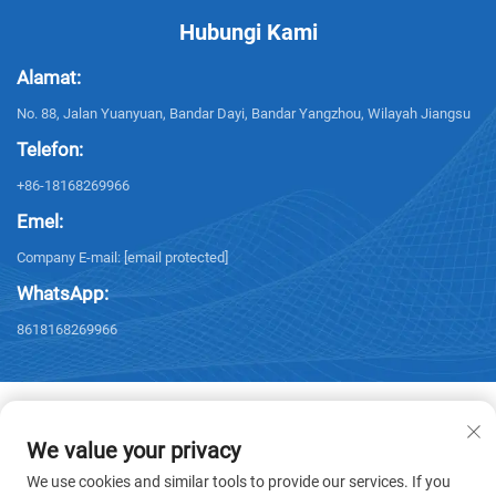
Hubungi Kami
Alamat:
No. 88, Jalan Yuanyuan, Bandar Dayi, Bandar Yangzhou, Wilayah Jiangsu
Telefon:
+86-18168269966
Emel:
Company E-mail:
[email protected]
WhatsApp:
8618168269966
We value your privacy
Hak Cipta © 2026 Yangzhou Sanxing Technology CO.,LTD. Semua hak
We use cookies and similar tools to provide our services. If you