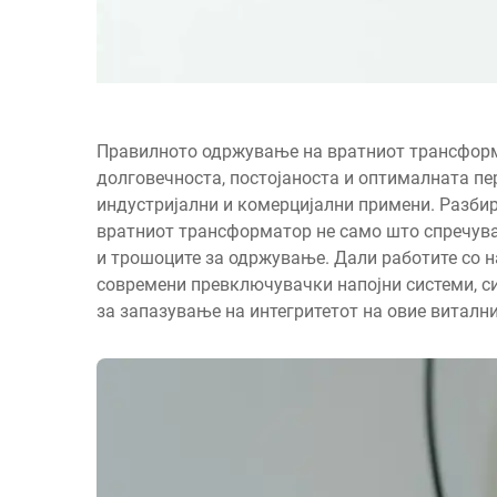
Правилното одржување на вратниот трансформ
долговечноста, постојаноста и оптималната пе
индустријални и комерцијални примени. Разби
вратниот трансформатор не само што спречува 
и трошоците за одржување. Дали работите со н
современи превключувачки напојни системи, с
за запазување на интегритетот на овие виталн