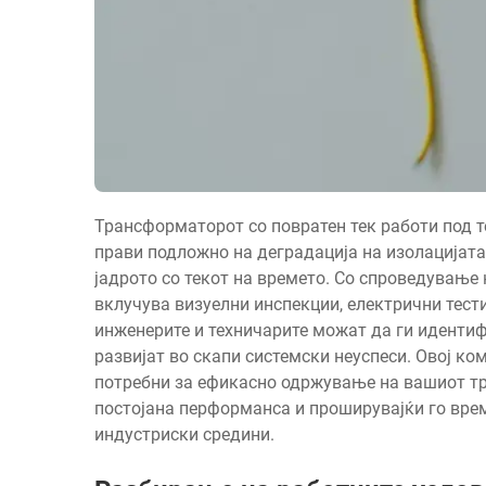
Трансформаторот со повратен тек работи под т
прави подложно на деградација на изолацијата
јадрото со текот на времето. Со спроведување
вклучува визуелни инспекции, електрични тест
инженерите и техничарите можат да ги идентиф
развијат во скапи системски неуспеси. Овој ко
потребни за ефикасно одржување на вашиот тр
постојана перформанса и проширувајќи го врем
индустриски средини.