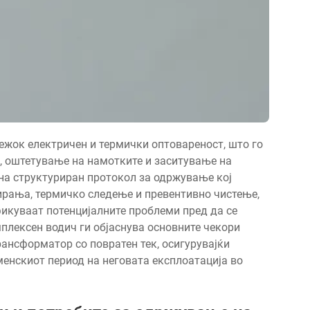
ежок електричен и термички оптовареност, што го
, оштетување на намотките и заситување на
 на структуриран протокол за одржување кој
ирања, термичко следење и превентивно чистење,
икуваат потенцијалните проблеми пред да се
мплексен водич ги објаснува основните чекори
ансформатор со повратен тек, осигурувајќи
енскиот период на неговата експлоатација во