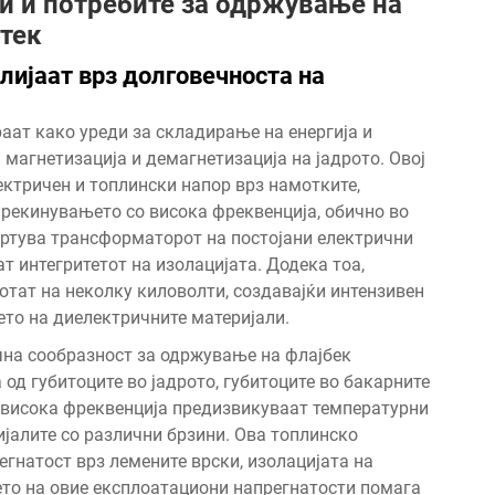
и и потребите за одржување на
тек
лијаат врз долговечноста на
аат како уреди за складирање на енергија и
 магнетизација и демагнетизација на јадрото. Овој
ктричен и топлински напор врз намотките,
Прекинувањето со висока фреквенција, обично во
тцртува трансформаторот на постојани електрични
т интегритетот на изолацијата. Додека тоа,
тат на неколку киловолти, создавајќи интензивен
то на диелектричните материјали.
чна сообразност за одржување на
флајбек
 од губитоците во јадрото, губитоците во бакарните
а висока фреквенција предизвикуваат температурни
јалите со различни брзини. Ова топлинско
гнатост врз лемените врски, изолацијата на
то на овие експлоатациони напрегнатости помага