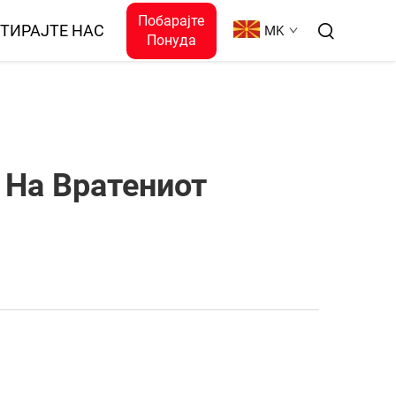
Побарајте
ТИРАЈТЕ НАС
MK
Понуда
 На Вратениот