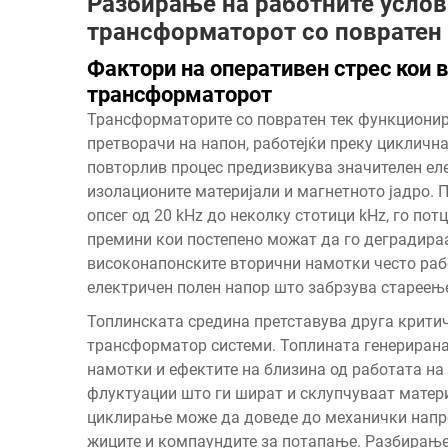
Разбирање на работните услов
трансформаторот со повратен 
Фактори на оперативен стрес кои в
трансформаторот
Трансформаторите со повратен тек функционир
претворачи на напон, работејќи преку циклична
повторлив процес предизвикува значителен еле
изолационите материјали и магнетното јадро. 
опсег од 20 kHz до неколку стотици kHz, го по
премини кои постепено можат да го деградираа
високонапонските вторични намотки често рабо
електричен полен напор што забрзува стареење
Топлинската средина претставува друга крити
трансформатор
системи. Топлината генерирана
намотки и ефектите на близина од работата н
флуктуации што ги шират и склупчуваат матери
циклирање може да доведе до механички напре
жиците и компаундите за потапање. Разбирање