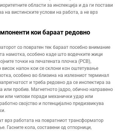
иоритетните области за инспекција и да ги постави
 на вистинските услови на работа, а не врз
мпоненти кои бараат редовно
аторот со повратен тек бараат посебно внимание
та намотка, особено каде што водечките жици
ојните точки на печатената плочка (PCB),
о висок напон кои се склони кон оштетување
отка, особено во близина на излезниот терминал
напрегнатост и треба редовно да се инспектира за
ја или пробив. Магнетното јадро, обично направено
ни или чипови поради механички удар или
работно својство и потенцијално предизвикува
ки.
ат врз работата на повратниот трансформатор
е. Гасните кола, составени од отпорници,