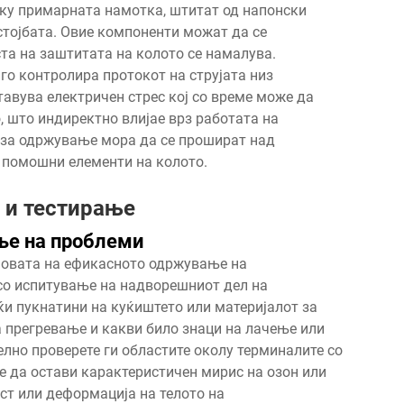
ку примарната намотка, штитат од напонски
стојбата. Овие компоненти можат да се
та на заштитата на колото се намалува.
го контролира протокот на струјата низ
авува електричен стрес кој со време може да
, што индиректно влијае врз работата на
 за одржување мора да се прошират над
 помошни елементи на колото.
 и тестирање
ање на проблеми
сновата на ефикасното одржување на
 со испитување на надворешниот дел на
и пукнатини на куќиштето или материјалот за
а прегревање и какви било знаци на лачење или
лно проверете ги областите околу терминалите со
е да остави карактеристичен мирис на озон или
ст или деформација на телото на