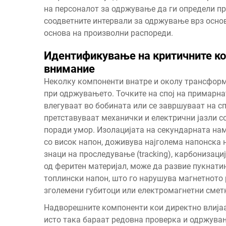
на персоналот за одржување да ги определи пр
соодветните интервали за одржување врз основа
основа на произволни распореди.
Идентификување на критичните ко
внимание
Неколку компоненти внатре и околу трансформ
при одржувањето. Точките на спој на примарна
влегуваат во бобината или се завршуваат на сп
претставуваат механички и електрични јазли с
поради умор. Изолацијата на секундарната нам
со висок напон, доживува најголема напонска 
знаци на проследување (tracking), карбонизаци
од феритен материјал, може да развие пукнати
топлински напон, што го нарушува магнетното 
зголемени губитоци или електромагнетни смет
Надворешните компоненти кои директно влија
исто така бараат редовна проверка и одржувањ