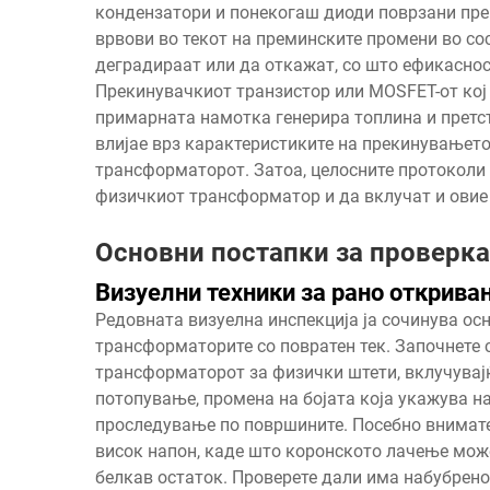
кондензатори и понекогаш диоди поврзани пре
врвови во текот на преминските промени во со
деградираат или да откажат, со што ефикаснос
Прекинувачкиот транзистор или MOSFET-от кој 
примарната намотка генерира топлина и претст
влијае врз карактеристиките на прекинувањето
трансформаторот. Затоа, целосните протоколи
физичкиот трансформатор и да вклучат и овие
Основни постапки за проверка
Визуелни техники за рано открив
Редовната визуелна инспекција ја сочинува о
трансформаторите со повратен тек. Започнете
трансформаторот за физички штети, вклучувајќ
потопување, промена на бојата која укажува н
проследување по површините. Посебно внимате
висок напон, каде што коронското лачење мож
белкав остаток. Проверете дали има набубрено