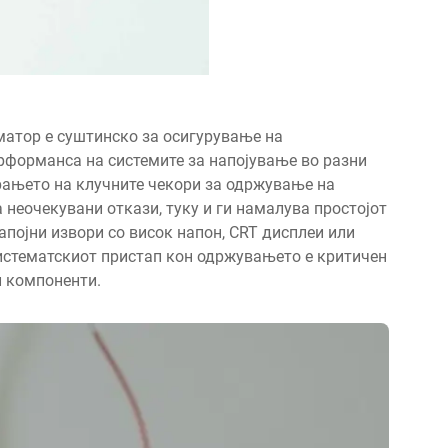
атор е суштинско за осигурување на
рформанса на системите за напојување во разни
рањето на клучните чекори за одржување на
неочекувани откази, туку и ги намалува простојот
апојни извори со висок напон, CRT дисплеи или
истематскиот пристап кон одржувањето е критичен
и компоненти.