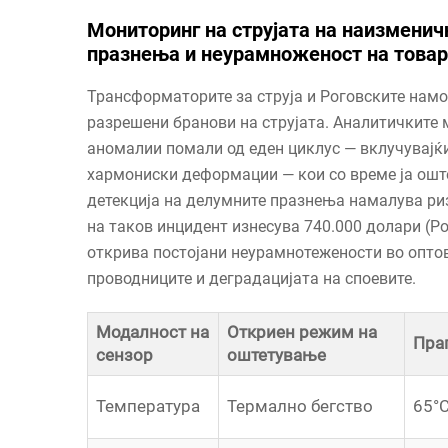
Мониторинг на струјата на наизменич
празнења и неурамноженост на товар
Трансформаторите за струја и Роговските намо
разрешени бранови на струјата. Аналитичките
аномалии помали од еден циклус — вклучувајќи
хармониски деформации — кои со време ја ошт
детекција на делумните празнења намалува ри
на таков инцидент изнесува 740.000 долари (P
открива постојани неурамнотежености во опто
проводниците и деградацијата на споевите.
Модалност на
Откриен режим на
Праг
сензор
оштетување
Температура
Термално бегство
65°C