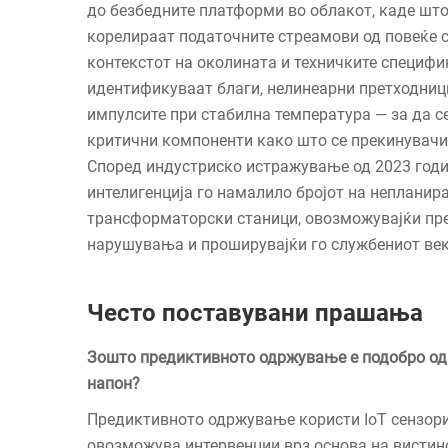
до безбедните платформи во облакот, каде шт
корелираат податочните стреамови од повеќе с
контекстот на околината и техничките специфи
идентификуваат благи, нелинеарни претходниц
импулсите при стабилна температура — за да с
критични компоненти како што се прекинувачи 
Според индустриско истражување од 2023 годи
интелигенција го намалило бројот на неплани
трансформаторски станици, овозможувајќи пр
нарушувања и проширувајќи го службениот век
Често поставувани прашања
Зошто предиктивното одржување е подобро од
напон?
Предиктивното одржување користи IoT сензори
овозможува интервенции врз основа на вистинс