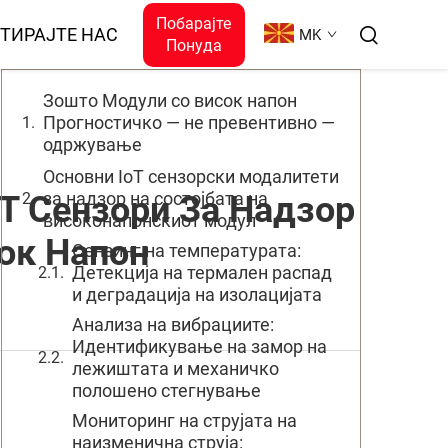
Побарајте
Содржина
ТИРАЈТЕ НАС
MK
Понуда
Зошто Модули со висок напон
Прогностичко — не превентивно —
одржување
Основни IoT сензорски модалитети
за надзор на состојбата на
T Сензори За Надзор
високонапонскиот модул
ок Напон
Сензинг на температурата:
Детекција на термален распад
и деградација на изолацијата
Анализа на вибрациите:
Идентификување на замор на
лежиштата и механичко
полошено стегнување
Мониторинг на струјата на
наизменична струја: