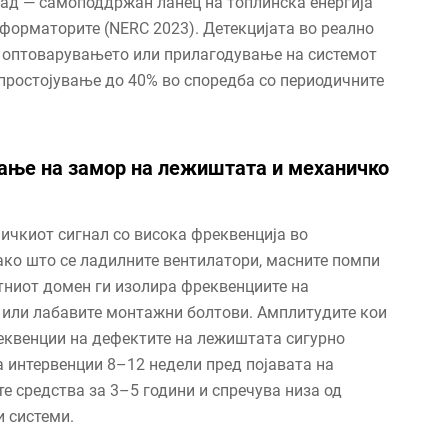
пад — самоподдржан ланец на топлинска енергија
сформаторите (NERC 2023). Детекцијата во реално
оптоварувањето или прилагодување на системот
простојување до 40% во споредба со периодичните
ање на замор на лежиштата и механичко
ичкиот сигнал со висока фреквенција во
ако што се ладилните вентилатори, масните помпи
тниот домен ги изолира фреквенциите на
а или лабавите монтажни болтови. Амплитудите кои
еквенции на дефектите на лежиштата сигурно
 интервенции 8–12 недели пред појавата на
е средства за 3–5 години и спречува низа од
и системи.