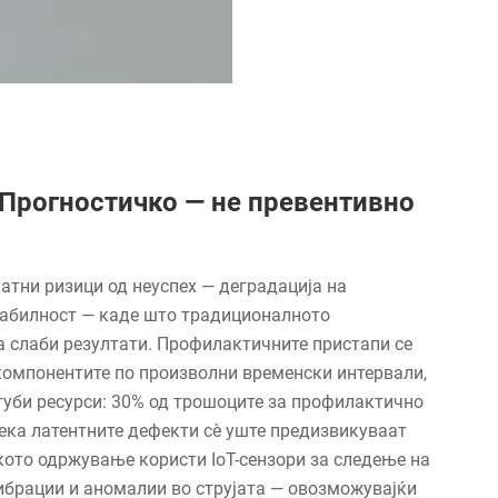
Прогностичко — не превентивно
атни ризици од неуспех — деградација на
стабилност — каде што традиционалното
 слаби резултати. Профилактичните пристапи се
компонентите по произволни временски интервали,
 губи ресурси: 30% од трошоците за профилактично
ека латентните дефекти сè уште предизвикуваат
кото одржување користи IoT-сензори за следење на
ибрации и аномалии во струјата — овозможувајќи