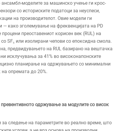
о ансамбл-моделите за машинско учење ги крос-
ензори со историските податоци за неуспеси,
кации на производителот. Овие модели ги
и — како зголемување на фреквенцијата на PD
е процени преоставениот корисен век (RUL) на
со SF₆ или изолирани чепови со епоксидна смола.
на, предвидувањето на RUL базирано на вештачка
рани исклучувања за 41% во високонапонските
ецизно планирање на одржувањето со минимални
 на опремата до 20%.
 превентивното одржување за модулите со висок
 за следење на параметрите во реално време, што
ките услови, а не врз основа на произволни