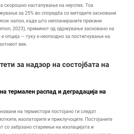
на скорошно настапување на неуспех. Тоа
ржување за 25% во споредба со методите засновани
исок напон, каде што непланираните прекини
nemon, 2023), преминот од одржување засновано на
е опција — туку е неопходно за постигнување на
вотниот век.
ети за надзор на состојбата на
 на термален распад и деградација на
новани на термистори постојано ги следат
тките, изолаторите и приклучоците. Постојаните
т со забрзано стареење на изолацијата и