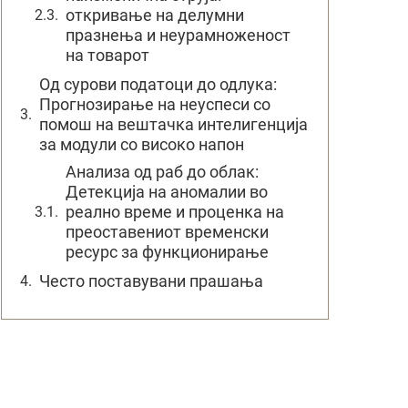
откривање на делумни
празнења и неурамноженост
на товарот
Од сурови податоци до одлука:
Прогнозирање на неуспеси со
помош на вештачка интелигенција
за модули со високо напон
Анализа од раб до облак:
Детекција на аномалии во
реално време и проценка на
преоставениот временски
ресурс за функционирање
Често поставувани прашања