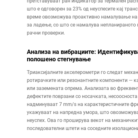
претставуваат ран индикатор за термален рас
што е одговорен за 23% од неуспесите кај тран
време овозможува проактивно намалување на 
за ладење, со што се намалува непланираното 
рачни проверки.
Анализа на вибрациите: Идентификув
полошено стегнување
Триаксијалните акселерометри го следат механ
ротирачките или резонантните компоненти — к
или заземената опрема. Анализата во фреквен
дефектите поврзани со носачката, несоосност
надминуваат 7 mm/s на карактеристичните фр
укажуваат на напредна умора, што овозможува
неуспех. Ова го проширува векот на механичкит
последователни штети на соседните изолацион