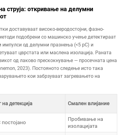
на струја: откривање на делумни
от
тки доставуваат високо-веродостојни, фазно-
 методи подобрени со машинско учење детектираат
 импулси од делумни празнења (<5 pC) и
етуваат цврстата или маслена изолација. Раната
зикот од лаково прескокнување — просечната цена
onemon, 2023). Постояното следење исто така
варувањето кои забрзуваат загревањето на
 на детекција
Смален влијание
Пробивање на
 постојано
изолацијата