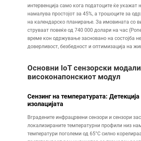
интервенција само кога податоците ќе укажат 
намалува простојот за 45%, а трошоците за од
на календарско планирање. За имовината со в
струваат повеќе од 740 000 долари на час (Po
време кон одржување засновано на состојба не 
доверливост, безбедност и оптимизација на жи
Основни IoT сензорски модалит
високонапонскиот модул
Сензинг на температурата: Детекција
изолацијата
Вградените инфрацрвени сензори и сензори зас
локализираните температурни профили низ намо
температури поголеми од 65°C силно корелираа