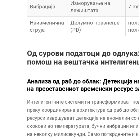
Изморување на
Вибрација
7 m
лежиштата
Наизменична
Делумно празнење
пол
струја
(PD)
пол
Од сурови податоци до одлука
помош на вештачка интелигенц
Анализа од раб до облак: Детекција 
на преоставениот временски ресурс 
Интелигентните системи ги трансформираат по
преку координирана архитектура од раб до обл
ресурси извршуваат детекција на аномалии со
скокови во температурата, бучни вибрации или
на неколку милисекунди. Само потврдените и 