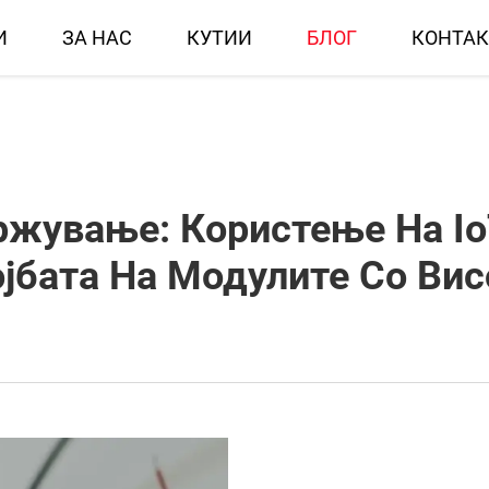
И
ЗА НАС
КУТИИ
БЛОГ
КОНТАК
жување: Користење На Io
ојбата На Модулите Со Вис