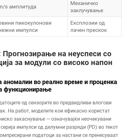
Механичко
m/s амплитуда
заклучување
овини пикокулонови
Експлозии од
нежни импулси
лачен прескок
: Прогнозирање на неуспеси со
ија за модули со високо напон
на аномалии во реално време и проценка
за функционирање
датоците од сензорите во предвидливи влогови
ак. На работ, моделите кои ефикасно користат
 ниско закаснување — означувајќи неочекувани
 серија импулси од делумни разряди (PD) во текот
компресирани податоци за настани се пренесуваат