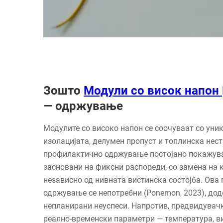
Зошто
Модули со висок напон
— одржување
Модулите со високо напон се соочуваат со уник
изолацијата, делумен пропуст и топлинска не
профилактично одржување постојано покажува
засновани на фиксни распореди, со замена на 
независно од нивната вистинска состојба. Ова
одржување се непотребни (Ponemon, 2023), дод
непланирани неуспеси. Напротив, предвидувач
реално-временски параметри — температура, в