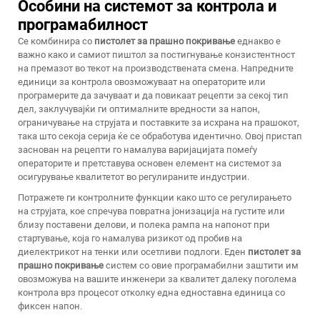
Особини на системот за контрола и
програмабилност
Се комбинира со
пистолет за прашно покривање
еднакво е
важно како и самиот пиштол за постигнување конзистентност
на премазот во текот на производствената смена. Напредните
единици за контрола овозможуваат на операторите или
програмерите да зачуваат и да повикаат рецепти за секој тип
дел, заклучувајќи ги оптималните вредности за напон,
ограничување на струјата и поставките за исхрана на прашокот,
така што секоја серија ќе се обработува идентично. Овој пристап
заснован на рецепти го намалува варијацијата помеѓу
операторите и претставува основен елемент на системот за
осигурување квалитетот во регулираните индустрии.
Потражете ги контролните функции како што се регулирањето
на струјата, кое спречува повратна јонизација на густите или
близу поставени делови, и полека рампа на напонот при
стартување, која го намалува ризикот од пробив на
диелектрикот на тенки или осетливи подлоги. Еден
пистолет за
прашно покривање
систем со овие програмабилни заштити им
овозможува на вашите инженери за квалитет далеку поголема
контрола врз процесот отколку една едноставна единица со
фиксен напон.