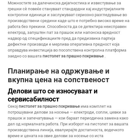
Можностите за далечинска дијагностика и известување за
грешки сè повеќе стануваат стандардни кај индустријалните
контролни единици и заслужуваат сериозно разгледување во
производствени средини каде што е потребно високо време на
работа без прекини. Способноста да се детектира неисправен
електрод, запуштен пат за прашок или напонска вредност
надвор од спецификациите пред да предизвика партија
дефектни производи е мерлива оперативна предност која
оправдува инвестиција во посопствена контролна платформа
заедно со вашата
пистолет за прашно покривање
.
Планирање на одржување и
вкупна цена на сопственост
Делови што се износуваат и
сервисабилност
Секој
пистолет за прашно покривање
има комплет на
потрошувани делови за носење — електроди, сопли, цевки за
прашок и запечатувања — кои бараат периодична замена како
дел од нормалната работа. При изборот на пистолет за вашата
производствена линија, евалуирајте достапноста, водечкото
време и цената на овие делови за носење со иста