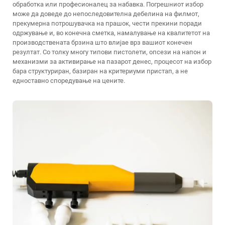
обработка или професионалец за набавка. Погрешниот избор
може да доведе до непоследовителна дебелина на филмот,
прекумерна потрошувачка на прашок, чести прекини поради
одржување и, во конечна сметка, намалување на квалитетот на
производствената брзина што влијае врз вашиот конечен
резултат. Со толку многу типови пистолети, опсези на напон и
механизми за активирање на пазарот денес, процесот на избор
бара структуриран, базиран на критериуми пристап, а не
едноставно споредување на цените.