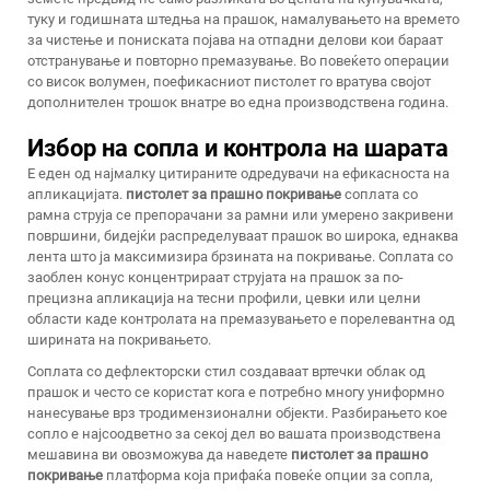
туку и годишната штедња на прашок, намалувањето на времето
за чистење и пониската појава на отпадни делови кои бараат
отстранување и повторно премазување. Во повеќето операции
со висок волумен, поефикасниот пистолет го вратува својот
дополнителен трошок внатре во една производствена година.
Избор на сопла и контрола на шарата
Е еден од најмалку цитираните одредувачи на ефикасноста на
апликацијата.
пистолет за прашно покривање
соплата со
рамна струја се препорачани за рамни или умерено закривени
површини, бидејќи распределуваат прашок во широка, еднаква
лента што ја максимизира брзината на покривање. Соплата со
заоблен конус концентрираат струјата на прашок за по-
прецизна апликација на тесни профили, цевки или целни
области каде контролата на премазувањето е порелевантна од
ширината на покривањето.
Соплата со дефлекторски стил создаваат вртечки облак од
прашок и често се користат кога е потребно многу униформно
нанесување врз тродимензионални објекти. Разбирањето кое
сопло е најсоодветно за секој дел во вашата производствена
мешавина ви овозможува да наведете
пистолет за прашно
покривање
платформа која прифаќа повеќе опции за сопла,