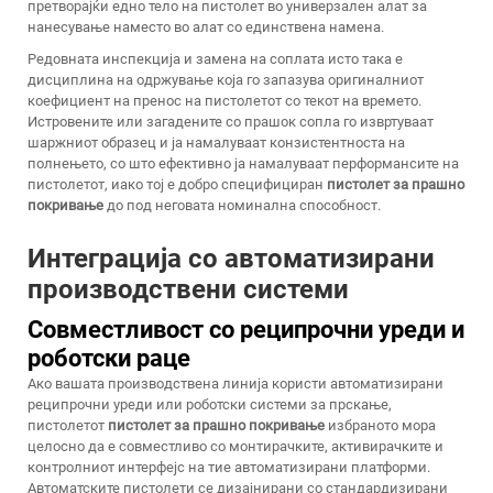
претворајќи едно тело на пистолет во универзален алат за
нанесување наместо во алат со единствена намена.
Редовната инспекција и замена на соплата исто така е
дисциплина на одржување која го запазува оригиналниот
коефициент на пренос на пистолетот со текот на времето.
Истровените или загадените со прашок сопла го извртуваат
шаржниот образец и ја намалуваат конзистентноста на
полнењето, со што ефективно ја намалуваат перформансите на
пистолетот, иако тој е добро специфициран
пистолет за прашно
покривање
до под неговата номинална способност.
Интеграција со автоматизирани
производствени системи
Совместливост со реципрочни уреди и
роботски раце
Ако вашата производствена линија користи автоматизирани
реципрочни уреди или роботски системи за прскање,
пистолетот
пистолет за прашно покривање
избраното мора
целосно да е совместливо со монтирачките, активирачките и
контролниот интерфејс на тие автоматизирани платформи.
Автоматските пистолети се дизајнирани со стандардизирани