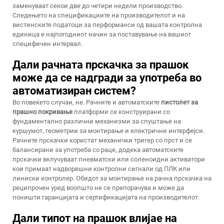
заменуваат секои две до четири недели производство.
Следењето на спецификациите на производителот и на
вистинските податоци за перформанси од вашата контролна
единица е најпогодниот начин за поставување на вашиот
специфичен интервал.
Дали рачната прскачка за прашок
може да се надгради за употреба во
автоматизиран систем?
Во повеќето случаи, не. Рачните и автоматските
пистолет за
прашно покривање
платформи се конструирани со
фундаментално различни механизми за спуштање на
куршумот, геометрии за монтирање и електрични интерфејси.
Рачните прскачки користат механички тригер со прст и се
балансирани за употреба со раце, додека автоматските
прскачки вклучуваат пневматски или соленоидни активатори
кои примаат надворешни контролни сигнали од ПЛК или
линиски контролер. Обидот за монтирање на рачна прскачка на
реципрочен уред воопшто не се препорачува и може да
поништи гаранцијата и сертификацијата на производителот.
Дали типот на прашок влијае на