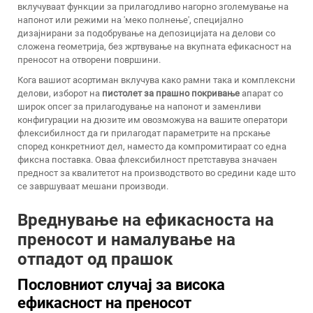
вклучуваат функции за прилагодливо нагорно зголемување на
напонот или режими на 'меко полнење', специјално
дизајнирани за подобрување на депозицијата на делови со
сложена геометрија, без жртвување на вкупната ефикасност на
преносот на отворени површини.
Кога вашиот асортиман вклучува како рамни така и комплексни
делови, изборот на
пистолет за прашно покривање
апарат со
широк опсег за прилагодување на напонот и заменливи
конфигурации на дюзите им овозможува на вашите оператори
флексибилност да ги прилагодат параметрите на прскање
според конкретниот дел, наместо да компромитираат со една
фиксна поставка. Оваа флексибилност претставува значаен
предност за квалитетот на производството во средини каде што
се завршуваат мешани производи.
Вреднување на ефикасноста на
преносот и намалување на
отпадот од прашок
Пословниот случај за висока
ефикасност на преносот