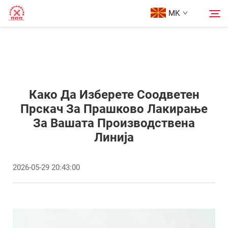
MK
Почетна Страница
Пребарување
Производи
Како Да Изберете Соодветен
Прскач За Прашково Лакирање
За Вашата Производствена
За Нас
Линија
Кутии
2026-05-29 20:43:00
Блог
Контактирајте Нас