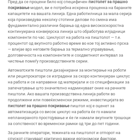
Пред да се процени било кој специфичен
пистолет за прашно
покривање
модел, ви е потребна искрена проценка на бараните
капацитети на вашата линија. Една работилница за мала серија
која произведува неколку стотини делови по смена има
фундаментално различни барања од една високоскоростна
континуирана конвејерска линија што обработува илјадници
компоненти по час. Циклусот на работа на пиштолот — т.е.
процентот од вкупното работно време во кое тој активно прска
— влијае врз неговите барања за термално управување,
долговечноста на компонентите и соодветниот интервал за
чистење помеѓу производствените серии.
Автоматските пиштоли дизајнирани за монтирање на роботи
или реципрокатори се изградени за скоро континуиран циклус
на работа и се направени од материјали и со спецификации за
запечатување што значително надминуваат оние на рачните
пиштоли. Ако вашата производствена линија работи во
продолжени или повеќесменски режими, инвестицијата во
пистолет за прашно покривање
пиштол кој е оценет за
автоматизација со висок циклус на работа ќе го намали
непланираното простојување и ќе ги намали вкупните трошоци
за сопственост во временски рамки од три до пет години.
За рачните оператори, тежината на пиштолот и отпорот на
спускот стануваат критично важни ергономски фактори.