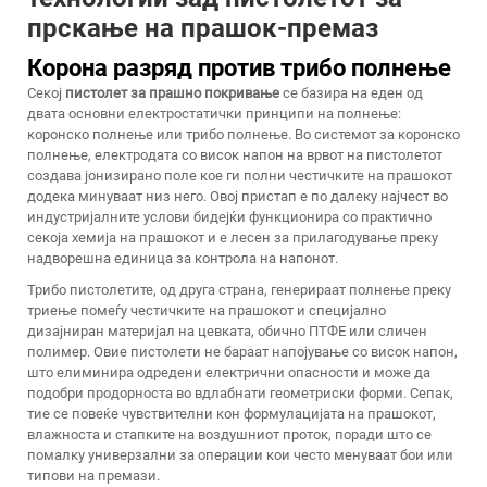
прскање на прашок-премаз
Корона разряд против трибо полнење
Секој
пистолет за прашно покривање
се базира на еден од
двата основни електростатички принципи на полнење:
коронско полнење или трибо полнење. Во системот за коронско
полнење, електродата со висок напон на врвот на пистолетот
создава јонизирано поле кое ги полни честичките на прашокот
додека минуваат низ него. Овој пристап е по далеку најчест во
индустријалните услови бидејќи функционира со практично
секоја хемија на прашокот и е лесен за прилагодување преку
надворешна единица за контрола на напонот.
Трибо пистолетите, од друга страна, генерираат полнење преку
триење помеѓу честичките на прашокот и специјално
дизајниран материјал на цевката, обично ПТФЕ или сличен
полимер. Овие пистолети не бараат напојување со висок напон,
што елиминира одредени електрични опасности и може да
подобри продорноста во вдлабнати геометриски форми. Сепак,
тие се повеќе чувствителни кон формулацијата на прашокот,
влажноста и стапките на воздушниот проток, поради што се
помалку универзални за операции кои често менуваат бои или
типови на премази.