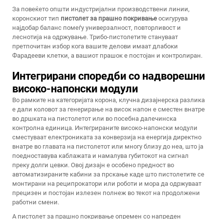
За повеќето општи индустријални производствени линии,
коронскиот тип
пистолет за прашно покривање
осигурува
најдобар баланс помеѓу универзалност, повторливост и
леснотија на одржување. Трибо-пистолетите стануваат
претпочитан избор кога вашите делови имаат длабоки
Фарадееви клетки, а вашиот прашок е постојан и контролиран.
Интегрирани споредби со надворешни
високо-напонски модули
Во рамките на категоријата корона, клучна дизајнерска разлика
е дали коловот за генерирање на висок напон е сместен внатре
во дршката на пистолетот или во посебна далечинска
контролна единица. Интегрираните високо-напонски модули
сместуваат електрониката за конверзија на енергија директно
внатре во главата на пистолетот или многу близу до неа, што ја
поедноставува каблажата и намалува губитокот на сигнал
преку долги цевки. Овој дизајн е особено предност во
автоматизираните кабини за прскање каде што пистолетите се
монтирани на реципрокатори или роботи и мора да одржуваат
прецизен и постојан излезен полнеж во текот на продолжени
работни смени.
А
пистолет за прашно покривање
опремен со напреден