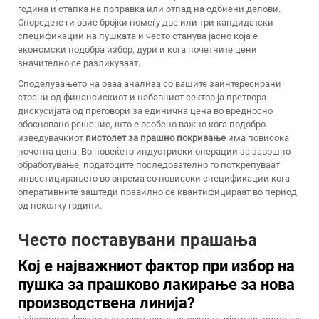
година и стапка на поправка или отпад на одбиени делови.
Споредете ги овие бројки помеѓу две или три кандидатски
спецификации на пушката и често станува јасно која е
економски подобра избор, дури и кога почетните цени
значително се разликуваат.
Споделувањето на оваа анализа со вашите заинтересирани
страни од финансискиот и набавниот сектор ја претвора
дискусијата од преговори за единична цена во вредносно
обосновано решение, што е особено важно кога подобро
изведувачкиот
пистолет за прашно покривање
има повисока
почетна цена. Во повеќето индустриски операции за завршно
обработување, податоците последователно го поткрепуваат
инвестицирањето во опрема со повисоки спецификации кога
оперативните заштеди правилно се квантифицираат во период
од неколку години.
Често поставувани прашања
Кој е најважниот фактор при избор на
пушка за прашково лакирање за нова
производствена линија?