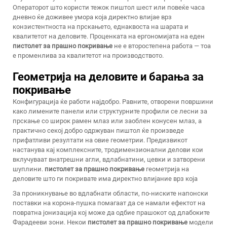
Операторот што користи тежок пиштол шест или повеќе часа
дневно ќе доживее умора која директно влијае врз
конзистентноста на прскањето, еднаквоста на шарата и
квалитетот на деловите. Проценката на ергономијата на еден
пистолет за прашно покривање
не е второстепена работа — тоа
е променлива за квалитетот на производството.
Геометрија на деловите и барања за
покривање
Конфигурација ќе работи најдобро. Равните, отворени површини
како лимените панели или структурните профили се лесни за
прскање со широк рамен млаз или заоблен конусен млаз, а
практично секој добро одржуван пиштол ќе произведе
прифатливи резултати на овие геометрии. Предизвикот
настанува кај комплексните, тродимензионални делови кои
вклучуваат внатрешни агли, вдлабнатини, цевки и затворени
шуплини.
пистолет за прашно покривање
геометрија на
деловите што ги покривате има директно влијание врз која
За проникнување во вдлабнати области, по-ниските напонски
поставки на корона-пушка помагаат да се намали ефектот на
повратна јонизација кој може да одбие прашокот од длабоките
Фарадееви зони. Некои
пистолет за прашно покривање
модели