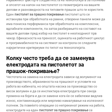
Најважниот фактор е соодветноста на технологијата за полнење
и опсегот на напон на пистолетот со геометријата на вашите
делови и разновидноста на типовите прашок што ги користите.
Еден
пистолет за прашно покривање
пистолет што се
истакнува при обработката на рамни, отворени панели може да
има пониска перформанса при обработката на комплексни,
вдлабнати компоненти, па затоа разбирањето на составот на
вашите делови пред избор на пистолет е неопходниот прв
чекор. Ефикасноста на преносот, оценката на работниот циклус
и програмабилноста на системот за контрола се следните
најкритични критериуми по типот на технологијата.
Колку често треба да се заменува
електродата на пистолетот за
прашок-покривање?
Честотата на замена на електродата зависи од волуменот на
производството, абразивноста на прашокот и условите на
работа во кабината, но општата насока за производство со
висок волумен е да се инспектира електродата при секоја
промена на бојата и да се замени кога ќе се забележи видлив
износ, контаминација или мерливо намалување на излезниот
полнеж. За повеќето операции со непрекинат режим на работа,
електродите на еден
пистолет за прашно покривање
се