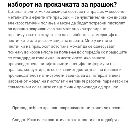
изборот на прскачката за прашок?
Да, значително. Некои хемиски состави на прашок — особено
металните и ефектните прашоци — се чувствителни кон високи
електростатички полиња и може да бидат потребни
пистолет
за прашно покривање
со внимателно контролирано
ограничување на струјата за да се избегне агломерација на
честичките или деформација на шарата. Многу ситните
честички на прашокот исто така можат да се однесуваат
поинаку во корона-поле за полнење во споредба со прашоците
со стандардна големина на честичките. Ако вашата
производствена линија користи специјални формули на
прашок, консултирајте се со вашиот доставувач на прашок и
производителот на пистолети заедно, за да потврдите дека
избраниот модел на пистолет и неговите работни параметри се
совместими со вашите специфични производи од прашок.
Претходно:
Како прашок-покривачкиот пистолет за прскање го подобрува квалитетот на покривачот
Следно:
Како електростатичката технологија го подобрува ефикасноста на пулверизационото пистолет за прскање со прашок