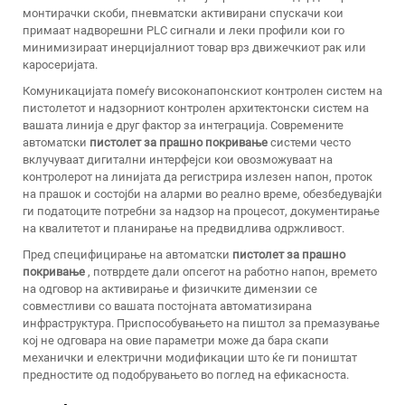
монтирачки скоби, пневматски активирани спускачи кои
примаат надворешни PLC сигнали и леки профили кои го
минимизираат инерцијалниот товар врз движечкиот рак или
каросеријата.
Комуникацијата помеѓу високонапонскиот контролен систем на
пистолетот и надзорниот контролен архитектонски систем на
вашата линија е друг фактор за интеграција. Современите
автоматски
пистолет за прашно покривање
системи често
вклучуваат дигитални интерфејси кои овозможуваат на
контролерот на линијата да регистрира излезен напон, проток
на прашок и состојби на аларми во реално време, обезбедувајќи
ги податоците потребни за надзор на процесот, документирање
на квалитетот и планирање на предвидлива одржливост.
Пред специфицирање на автоматски
пистолет за прашно
покривање
, потврдете дали опсегот на работно напон, времето
на одговор на активирање и физичките димензии се
совместливи со вашата постојната автоматизирана
инфраструктура. Приспособувањето на пиштол за премазување
кој не одговара на овие параметри може да бара скапи
механички и електрични модификации што ќе ги поништат
предностите од подобрувањето во поглед на ефикасноста.