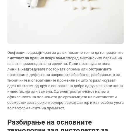
Овој водич е дизајниран за да ви помогне точно да го процените
пистолет за прашно покривање
според вистинските барања на
вашата производствена средина. Дали поставувате нова
линија, надградувате постојната опрема или отстранувате
повторливи дефекти на завршната обработка, разбирањето на
техничките и оперативните променливи што го разликуваат
еден пистолет од друг е основата на добро одлука за капитална
инвестиција или замена. Од електростатичкиот излез и
ефикасноста на полнењето до ергономијата на пистолетот и
совместливоста со контролерот, секој фактор има посебна улога
во перформансите на премазот.
Разбирање на основните
технологии зад пистолетот за