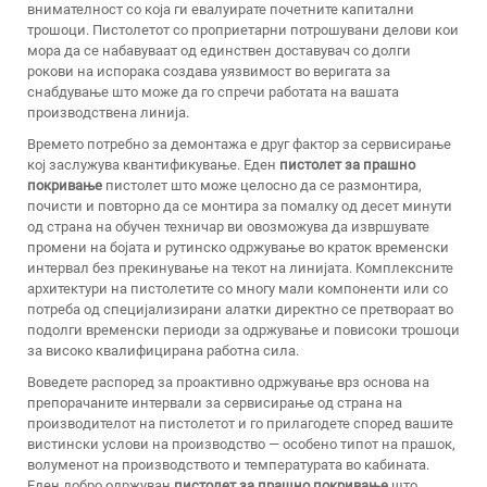
внимателност со која ги евалуирате почетните капитални
трошоци. Пистолетот со проприетарни потрошувани делови кои
мора да се набавуваат од единствен доставувач со долги
рокови на испорака создава уязвимост во веригата за
снабдување што може да го спречи работата на вашата
производствена линија.
Времето потребно за демонтажа е друг фактор за сервисирање
кој заслужува квантификување. Еден
пистолет за прашно
покривање
пистолет што може целосно да се размонтира,
почисти и повторно да се монтира за помалку од десет минути
од страна на обучен техничар ви овозможува да извршувате
промени на бојата и рутинско одржување во краток временски
интервал без прекинување на текот на линијата. Комплексните
архитектури на пистолетите со многу мали компоненти или со
потреба од специјализирани алатки директно се претвораат во
подолги временски периоди за одржување и повисоки трошоци
за високо квалифицирана работна сила.
Воведете распоред за проактивно одржување врз основа на
препорачаните интервали за сервисирање од страна на
производителот на пистолетот и го прилагодете според вашите
вистински услови на производство — особено типот на прашок,
волуменот на производството и температурата во кабината.
Еден добро одржуван
пистолет за прашно покривање
што