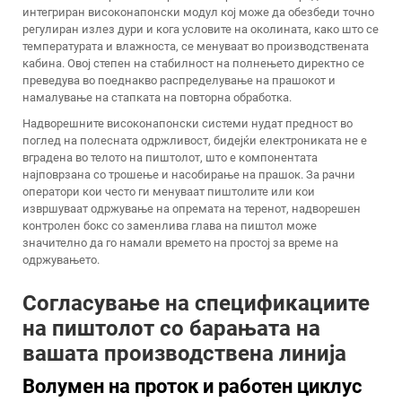
интегриран високонапонски модул кој може да обезбеди точно
регулиран излез дури и кога условите на околината, како што се
температурата и влажноста, се менуваат во производствената
кабина. Овој степен на стабилност на полнењето директно се
преведува во поеднакво распределување на прашокот и
намалување на стапката на повторна обработка.
Надворешните високонапонски системи нудат предност во
поглед на полесната одржливост, бидејќи електрониката не е
вградена во телото на пиштолот, што е компонентата
најповрзана со трошење и насобирање на прашок. За рачни
оператори кои често ги менуваат пиштолите или кои
извршуваат одржување на опремата на теренот, надворешен
контролен бокс со заменлива глава на пиштол може
значително да го намали времето на простој за време на
одржувањето.
Согласување на спецификациите
на пиштолот со барањата на
вашата производствена линија
Волумен на проток и работен циклус