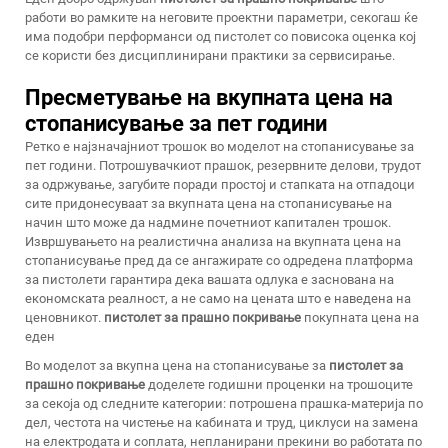
работи во рамките на неговите проектни параметри, секогаш ќе
има подобри перформанси од пистолет со повисока оценка кој
се користи без дисциплинирани практики за сервисирање.
Пресметување на вкупната цена на
стопанисување за пет години
Ретко е најзначајниот трошок во моделот на стопанисување за
пет години. Потрошувачкиот прашок, резервните делови, трудот
за одржување, загубите поради простој и стапката на отпадоци
сите придонесуваат за вкупната цена на стопанисување на
начин што може да надмине почетниот капитален трошок.
Извршувањето на реалистична анализа на вкупната цена на
стопанисување пред да се ангажирате со одредена платформа
за пистолети гарантира дека вашата одлука е заснована на
економската реалност, а не само на цената што е наведена на
ценовникот.
пистолет за прашно покривање
покупната цена на
еден
Во моделот за вкупна цена на стопанисување за
пистолет за
прашно покривање
доделете годишни проценки на трошоците
за секоја од следните категории: потрошена прашка-материја по
дел, честота на чистење на кабината и труд, циклуси на замена
на електродата и соплата, непланирани прекини во работата по