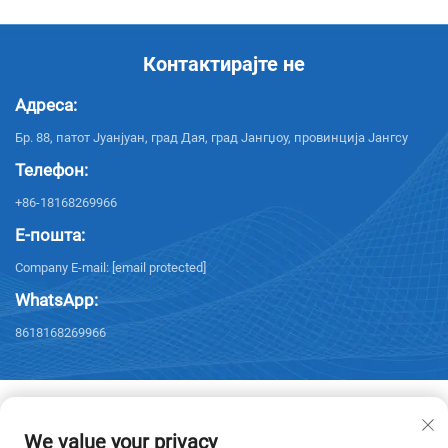
Контактирајте не
Адреса:
Бр. 88, патот Јуанјуан, град Дая, град Јангџоу, провинција Јангсу
Телефон:
+86-18168269966
Е-пошта:
Company E-mail:
[email protected]
WhatsApp:
8618168269966
We value your privacy