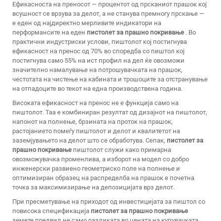
Ефикасноста на преносот — процентот од прсканиот прашок кој
всушност се врзува за делот, а не станува премногу прскање —
е еден од најдиректно мерливите индикатори на
перформансите на еден
пистолет за прашно покривање
. Во
практични индустриски услови, пиштолот кој постигнува
ефикасност на пренос од 70% во споредба со пиштол кој
постигнува само 55% на ист профил на дел ќе овозможи
значително намалување на потрошувачката на прашок,
честотата на чистење на кабината и трошоците за отстранување
на отпадоците во текот на една производствена година.
Високата ефикасност на пренос не е функција само на
пиштолот. Таа е комбиниран резултат од дизајнот на пиштолот,
напонот на полнење, брзината на проток на прашок,
растојанието помеѓу пиштолот и делот и квалитетот на
заземјувањето на делот што се обработува. Сепак,
пистолет за
прашно покривање
пиштолот служи како примарна
овозможувачка променлива, а изборот на модел со добро
инженерски развиено геометриско поле на полнење и
оптимизиран образец на распределба на прашок е почетна
точка за максимизирање на депозицијата врз делот.
При пресметување на приходот од инвестицијата за пиштол со
повисока спецификација
пистолет за прашно покривање
земете предвид не само разликата во цената на купувачката,