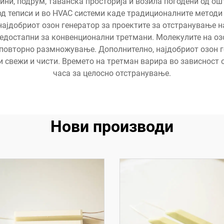
ини, подрум, таванска просторија и возила погодени од ош
под теписи и во HVAC системи каде традиционалните методи
најдобриот озон генератор за проектите за отстранување на
едостапни за конвенционални третмани. Молекулите на озо
 повторно размножување. Дополнително, најдобриот озон г
и свежи и чисти. Времето на третман варира во зависност о
часа за целосно отстранување.
Нови производи