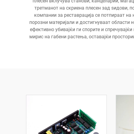
плесен вклучува станови, канцеларии, магац
третманот на скриена плесен зад ѕидови, 
компании за реставрација се потпираат на 
порозни материјали и достигнуваат области н
ефективно убивајќи ги спорите и спречувајќи
мирис на габени растења, оставајќи простори