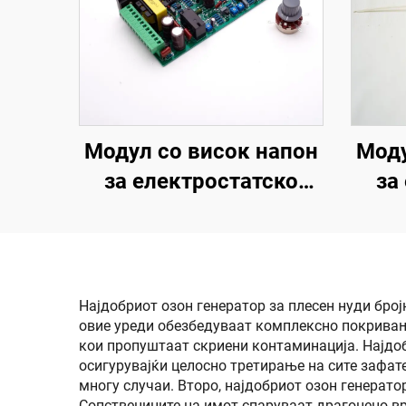
Модул со висок напон
Моду
за електростатско
за
прскање SX-108
пр
Најдобриот озон генератор за плесен нуди бро
овие уреди обезбедуваат комплексно покривање
кои пропуштаат скриени контаминација. Најдобр
осигурувајќи целосно третирање на сите зафат
многу случаи. Второ, најдобриот озон генерато
Сопствениците на имот спаруваат драгоценo в