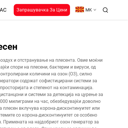
НАС
Запрашувачка За Цени
MK
есен
воздух и отстранување на плесента. Овие моќни
ќи спори на плесени, бактерии и вируси, од
контролирани количини на озон (O3), силно
енератори содржат софистицирани системи за
просторијата и степенот на контаминација.
истанцони и системи за детекција на цурење за
.000 милиграми на час, обезбедувајќи доволно
за плесен вклучува корона-дисконтинуитет или
темите со корона-дисконтинуитет се особено
н. Примената на најдобриот озон генератор за