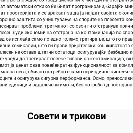
тат автоматски откако ќе бидат програмирани, барајќи ми
т просторијата и се враќаат за да ја најдат својата око
горочно заштита со уништување на спорите на плесента ко
аскираат проблеми, третманот со озон ги отстранува прич
 плесен нуди економична отстрана на контаминација во спо
ед се исплаќа само по едно големо третирање, што го прав
есивни хемикалии, што ги прави пријателски кон животната
плесен не остава штетни остатоци, осигурувајќи безбедно 
е уреди да третираат повеќе типови на контаминација, вкл
мот ја ценат оваа повеќекратна функционалност за компл
имална нега, обично потребно е само периодично чистење 
оците и осигурува сигурна перформанса. Осмо, пренослив
шни единици и оддалечени имоти, без потреба од постојана
Совети и трикови