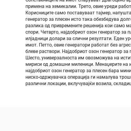
примена на хемикалии. Трето, овие уреди рабо
Корисниците само поставуваат тајмер, напуштаа
генератор за плесен исто така обезбедува дол
разлика од привремените решенија кои само м
спори. Четврто, најдобриот озон генератор за
илјадници долари за слични резултати. Еден ур
имот. Петто, овие генератори работат без агр
блеве раствори. Најдобриот озон генератор за 
Шесто, универзалноста им овозможува на истит
мириси од домашни миленици. Менаџерите на и
најдобриот озон генератор за плесен бара мин
ниско-одржувачка операција ги намалува трош
различни локации, вклучувајќи возила, склади