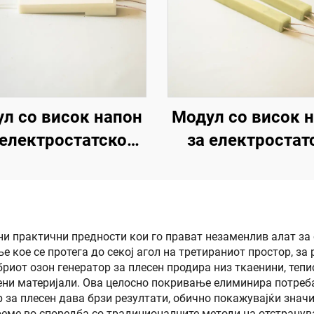
л со висок напон
Модул со висок 
 електростатско
за електростат
скање KCI 1688B
прскање KM-3-
јни практични предности кои го прават незаменлив алат з
 кое се протега до секој агол на третираниот простор, за
иот озон генератор за плесен продира низ ткаенини, тепис
ени материјали. Ова целосно покривање елиминира потреб
р за плесен дава брзи резултати, обично покажувајќи знач
реме во споредба со традиционалните методи на отстранув