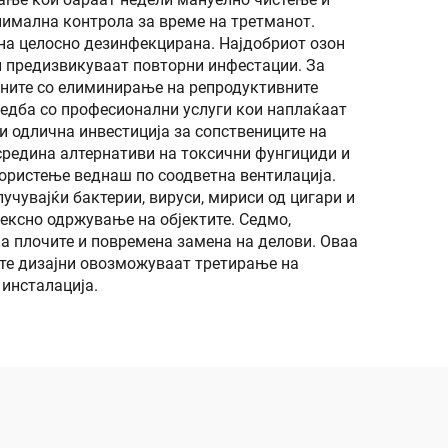
нимална контрола за време на третманот.
лина целосно дезинфекцирана. Најдобриот озон
и предизвикуваат повторни инфестации. За
ините со елиминирање на репродуктивните
редба со професионални услуги кои наплаќаат
и одлична инвестиција за сопствениците на
 средина алтернативи на токсични фунгициди и
користење веднаш по соодветна вентилација.
учувајќи бактерии, вируси, мириси од цигари и
ексно одржување на објектите. Седмо,
на плочите и повремена замена на делови. Оваа
ите дизајни овозможуваат третирање на
 инсталација.