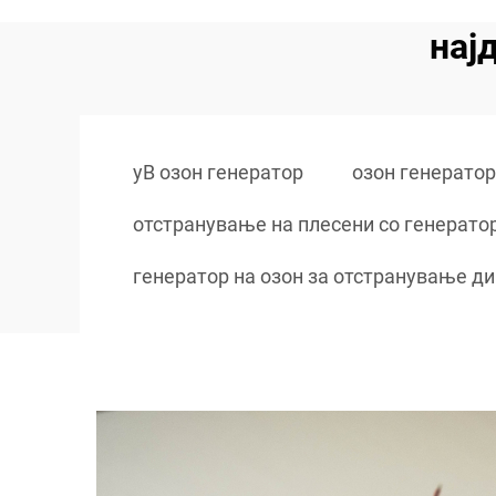
нај
уВ озон генератор
озон генерато
отстранување на плесени со генератор
генератор на озон за отстранување д