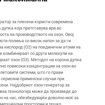
ратор за плесени користи современа
 дупка која претставува врв во
оста на производството на озон. Овој
сти полиња со висок напон за да ги
а кислород (O2) на поединечни атоми на
се комбинираат со други молекули на
раат озон (O3). Методот на корона дупка
лно повисоки концентрации на озон во
летовите системи, што го прави
 сериозни применски случаи при
ени. Најдобриот озон генератор за
ваа технологија може да произведе до
н на час, обезбедувајќи доволно моќ за
омерцијални простории и тешко