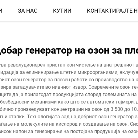
И
ЗА НАС
КУТИИ
КОНТАКТИРАЈТЕ 
добар генератор на озон за пл
ува револуционерен пристап кон чистење на внатрешниот 
сидација за елиминирање штетни микроорганизми, вклучувај
иот озон генератор за плесен работи со производство на 
зира загадувачите во нивниот извор. Современите озон г
ите да ја прилагодат продукцијата според големината на 
 безбедносни механизми како што се автоматски тајмери, д
бично произведуваат концентрации на озон од 3.500 до 10
ни стапки. Технологијата зад најдобриот озон генератор 
аѓање на молекулите на кислород и создавање на озон. Сис
исок напон за генерирање на постојана продукција на озо