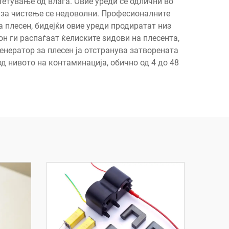
тетување од влага. Овие уреди се одлични во
 за чистење се недоволни. Професионалните
 плесен, бидејќи овие уреди продиратат низ
н ги распаѓаат ќелиските ѕидови на плесента,
енератор за плесен ја отстранува затворената
д нивото на контаминација, обично од 4 до 48