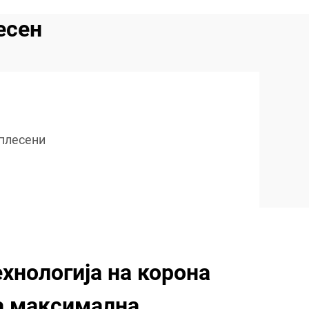
есен
 плесени
хнологија на корона
а максимална