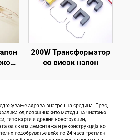
напон
200W Трансформатор
ско
со висок напон
12V
а одржување здрава внатрешна средина. Прво,
 разлика од површинските методи на чистење
и, гипс карти и дрвени конструкции,
ата од скапа демонтажа и реконструкција во
ително подобрување веќе по 24 часа третман.
ање кои бараат недели мануелно чистење и