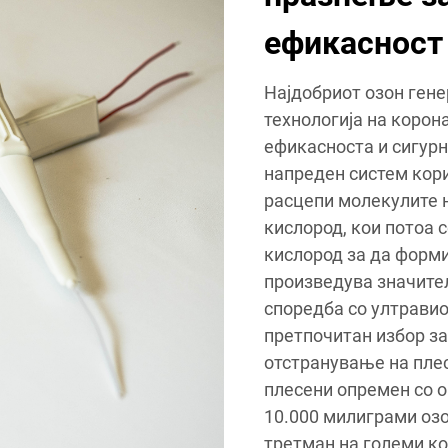
ефикасност
Најдобриот озон гене
технологија на корона
ефикасноста и сигурн
напреден систем кори
расцепи молекулите н
кислород, кои потоа 
кислород за да форми
произведува значите
споредба со ултравио
претпочитан избор за
отстранување на плес
плесени опремен со о
10.000 милиграми озо
третман на големи к