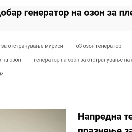
добар генератор на озон за пл
р за отстранување мириси
o3 озон генератор
 на озон
генератор на озон за отстранување на
им
Напредна те
празнење з