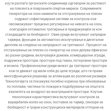
кој ги распаѓа органските соединенија одговорни за растежот
на плесента и поврзаните спертни мириси. Современите
генератори на озон наменети за отстранување на плесен
содржат софистицирани системи за контрола кои
овозможуваат прецизно регулирање на нивоата на озон,
осигурајќи оптимално третирање и придржувајќи се кон
стандардите за безбедност. Овие уреди вклучуваат напредни
тајмери, функции за автоматско исклучување и дигитални
дисплеи за следење на напредокот на третманот. Процесот на
отстранување на плесен со генератор на озон делува ефикасно
во разни средини, вклучувајќи домови, комерцијални згради,
подрумски простори, простори под таван, поткровни простори
и возила. Професионални уреди можат да третираат простори
кои се движат од мали соби до цели згради, што ги прави
многуфункциски решенија за апликации во различни размери.
Технологијата се покажува посебно корисна при обновување
по поплави, чистење по пожари и подобрување на општата
квалитета на воздухот во внатрешните простори. Клучни
технолошки карактеристики вклучуваат контроли за
варијабилен излез на озон, поставки за тајмер, сензори за
безбедност и трајни конструкциски материјали отпорни на