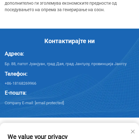
дополнително ги зголемува економските предности од
поседувањето на опрема за генерирање на озон.
Контактирајте ни
Адреса:
Бр. 88, патот Јуанјуан, град Дая, град Јангџоу, провинција Јангсу
Телефон:
+86-18168269966
Е-пошта:
Company E-mail:
[email protected]
We value your privacy