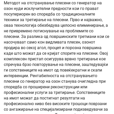
Методот на отстранување плесени со генератор на
озон нуди исклучителни предности кои го прават
посупериорен во споредба со традиционалните
техники за третирање на плесени. Прво и најважно,
оваа технологија обезбедува целосно елиминирање, а
не привремено потиснување на проблемите со
плесени. За разлика од површинските третмани кои се
насочуваат само кон видливата плесен, озонот
продира во секој агол, процеп и порозна површина
каде што можат да се кријат спорите на плесени. Овој
комплексен пристап осигурува врвно третирање кое
спречува брзо повторување на плесени, заштедувајќи
ги сопствениците на имот од повеќекратни и скапи
интервенции. Рентабилноста на отстранувањето
плесени со генератор на озон станува очигледна при
споредба со проширени реконструкции или
професионални услуги за третирање. Сопствениците
на имот можат да постигнат резултати на
професионално ниво без високите трошоци поврзани
со ангажирање на специјализирани подизведувачи за