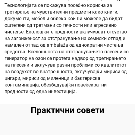
Технологијата се покажува посебно корисна за
третирање на чувствителни предмети како книги,
документи, мебел и облека кои би можеле да бидат
оштетени од третмани со течности или агресивно
чистење. Еколошките предности вклучуваат отсуство
на загриженост за отстранување на хемиски отпад и
намален отпад од ambalaža од еднократни чистења
средства. Вселошноста на отстранувањето плесени со
генератор на озон се протега надвор од третирањето
на плесени и вклучува разни проблеми со квалитетот
на воздухот во внатрешноста, вклучувајќи мириси од
цигари, мириси од миленици и бактериска
контаминација, обезбедувајќи повеќекратни
предности од една инвестиција.
Практични совети