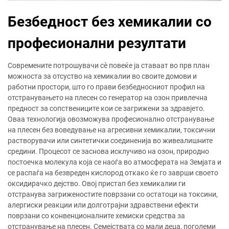
Безбедност без хемикалии со
професионални резултати
Современите потрошувачи сè повеќе ја ставаат во прв план
можноста за отсуство на хемикалии во своите домови и
работни простори, што го прави безбедносниот профил на
отстранувањето на плесен со генератор на озон привлечна
предност за сопствениците кои се загрижени за здравјето.
Оваа технологија овозможува професионално отстранување
на плесен без воведување на агресивни хемикалии, токсични
растворувачи или синтетички соединенија во живеалишните
средини. Процесот се заснова исклучиво на озон, природно
постоечка молекула која се наоѓа во атмосферата на Земјата и
се распаѓа на безвреден кислород откако ќе го заврши своето
оксидирачко дејство. Овој пристап без хемикалии ги
отстранува загриженостите поврзани со остатоци на токсини,
алергиски реакции или долготрајни здравствени ефекти
поврзани со конвенционалните хемиски средства за
отстранување на плесен. Семејствата со мали деца, поголеми