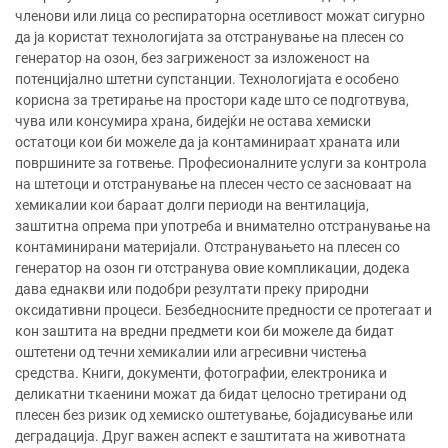
членови или лица со респираторна осетливост можат сигурно
да ја користат технологијата за отстранување на плесен со
генератор на озон, без загриженост за изложеност на
потенцијално штетни супстанции. Технологијата е особено
корисна за третирање на простори каде што се подготвува,
чува или консумира храна, бидејќи не остава хемиски
остатоци кои би можеле да ја контаминираат храната или
површините за готвење. Професионалните услуги за контрола
на штетоци и отстранување на плесен често се засноваат на
хемикалии кои бараат долги периоди на вентилација,
заштитна опрема при употреба и внимателно отстранување на
контаминирани материјали. Отстранувањето на плесен со
генератор на озон ги отстранува овие компликации, додека
дава еднакви или подобри резултати преку природни
оксидативни процеси. Безбедносните предности се протегаат и
кон заштита на вредни предмети кои би можеле да бидат
оштетени од течни хемикалии или агресивни чистења
средства. Книги, документи, фотографии, електроника и
деликатни ткаенини можат да бидат целосно третирани од
плесен без ризик од хемиско оштетување, бојадисување или
деградација. Друг важен аспект е заштитата на животната