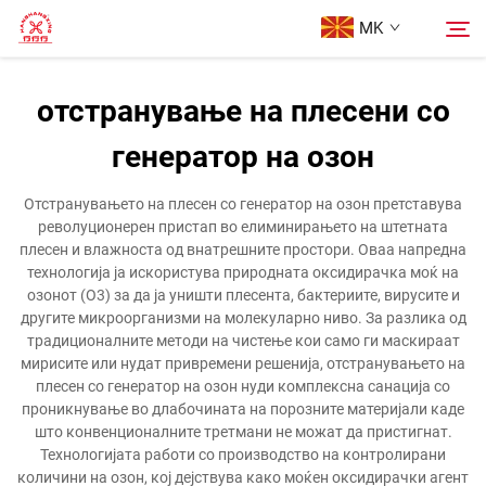
MK
отстранување на плесени со
Начина
генератор на озон
Пребарување
Продукти
Отстранувањето на плесен со генератор на озон претставува
револуционерен пристап во елиминирањето на штетната
плесен и влажноста од внатрешните простори. Оваа напредна
За Нас
технологија ја искористува природната оксидирачка моќ на
озонот (O3) за да ја уништи плесента, бактериите, вирусите и
другите микроорганизми на молекуларно ниво. За разлика од
Кутии
традиционалните методи на чистење кои само ги маскираат
мирисите или нудат привремени решенија, отстранувањето на
плесен со генератор на озон нуди комплексна санација со
Контактирајте Нас
проникнување во длабочината на порозните материјали каде
што конвенционалните третмани не можат да пристигнат.
Технологијата работи со производство на контролирани
количини на озон, кој дејствува како моќен оксидирачки агент