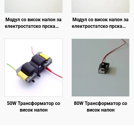
Модул со висок напон за
Модул со висок напон за
електростатско прскање
електростатско прскање
KCI 1688A
NX 1088T
50W Трансформатор со
80W Трансформатор со
висок напон
висок напон