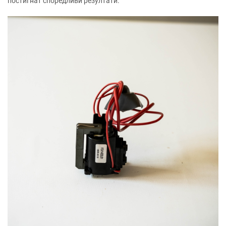
постигнат споредливи резултати.