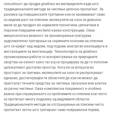
способност да продре длабоко во материјалите каде што
традиционалните методи за чистење целосно пропаѓаат. За
разлика од површинските третмани кои се занимаваат само
со видлив раст на плесени, молекулите на озон се доволно
мали за да продрат во најмалите пукнатини, цепнатини и
порозни површини низ било каква конструкција. Оваа
микроскопска можност за проникнување осигурува
задолжително третирање на скриените колонии на плесени
што се кријат зад ѕидови, под подови, внатре во изолацијата и
инсталациите за вентилација. Технологијата за длабоко
проникнување работи со искористување на природните
својства на озонот како гас кој се проширува за да го пополни
целокупниот достапен простор. Кога ќе се испушти во
просторот за третман, молекулите на озон се распрскуваат
еднакво, достигнувајќи ги областите до кои не можат да
пристапат течните средства за чистење, прскалки или алатки
за рачно чистење. Оваа комплексна покриеност е особено
важна при справувањето со проблемите со плесени кои често
се протегаат многу подалеку од видливите области.
Традиционалните методи за отстранување на плесени често
пропаѓаат затоа што третираат само површински појави,