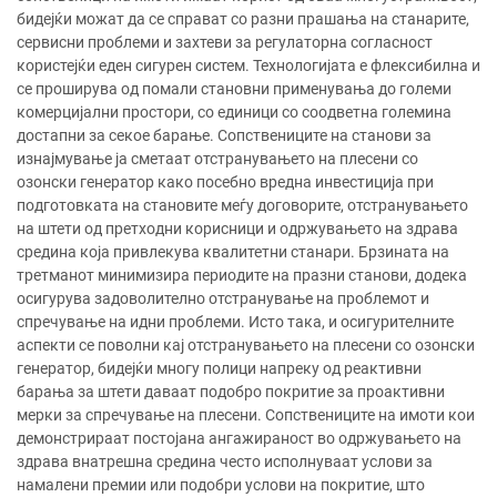
бидејќи можат да се справат со разни прашања на станарите,
сервисни проблеми и захтеви за регулаторна согласност
користејќи еден сигурен систем. Технологијата е флексибилна и
се проширува од помали становни применувања до големи
комерцијални простори, со единици со соодветна големина
достапни за секое барање. Сопствениците на станови за
изнајмување ја сметаат отстранувањето на плесени со
озонски генератор како посебно вредна инвестиција при
подготовката на становите меѓу договорите, отстранувањето
на штети од претходни корисници и одржувањето на здрава
средина која привлекува квалитетни станари. Брзината на
третманот минимизира периодите на празни станови, додека
осигурува задоволително отстранување на проблемот и
спречување на идни проблеми. Исто така, и осигурителните
аспекти се поволни кај отстранувањето на плесени со озонски
генератор, бидејќи многу полици напреку од реактивни
барања за штети даваат подобро покритие за проактивни
мерки за спречување на плесени. Сопствениците на имоти кои
демонстрираат постојана ангажираност во одржувањето на
здрава внатрешна средина често исполнуваат услови за
намалени премии или подобри услови на покритие, што