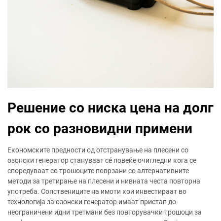
Решение со ниска цена на долг
рок со разновидни примени
Економските предности од отстранување на плесени со
озонски генератор стануваат сé повеќе очигледни кога се
споредуваат со трошоците поврзани со алтернативните
методи за третирање на плесени и нивната честа повторна
употреба. Сопствениците на имоти кои инвестираат во
технологија за озонски генератор имаат пристап до
неограничени идни третмани без повторувачки трошоци за