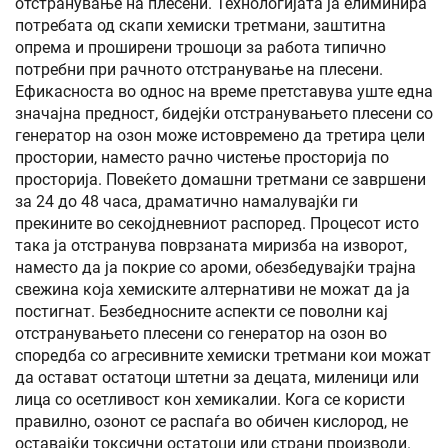
отстранување на плесени. Технологијата ја елиминира
потребата од скапи хемиски третмани, заштитна
опрема и проширени трошоци за работа типично
потребни при рачното отстранување на плесени.
Ефикасноста во однос на време претставува уште една
значајна предност, бидејќи отстранувањето плесени со
генератор на озон може истовремено да третира цели
простории, наместо рачно чистење просторија по
просторија. Повеќето домашни третмани се завршени
за 24 до 48 часа, драматично намалувајќи ги
прекините во секојдневниот распоред. Процесот исто
така ја отстранува поврзаната миризба на изворот,
наместо да ја покрие со ароми, обезбедувајќи трајна
свежина која хемиските алтернативи не можат да ја
постигнат. Безбедносните аспекти се поволни кај
отстранувањето плесени со генератор на озон во
споредба со агресивните хемиски третмани кои можат
да остават остатоци штетни за децата, миленици или
лица со осетливост кон хемикалии. Кога се користи
правилно, озонот се распаѓа во обичен кислород, не
оставајќи токсични остатоци или страни производи.