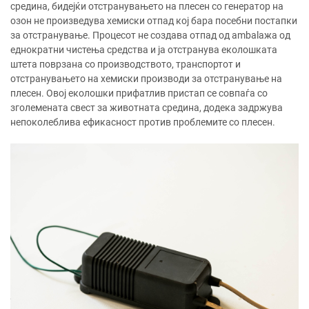
средина, бидејќи отстранувањето на плесен со генератор на
озон не произведува хемиски отпад кој бара посебни постапки
за отстранување. Процесот не создава отпад од ambalажa од
еднократни чистења средства и ја отстранува еколошката
штета поврзана со производството, транспортот и
отстранувањето на хемиски производи за отстранување на
плесен. Овој еколошки прифатлив пристап се совпаѓа со
зголемената свест за животната средина, додека задржува
непоколеблива ефикасност против проблемите со плесен.