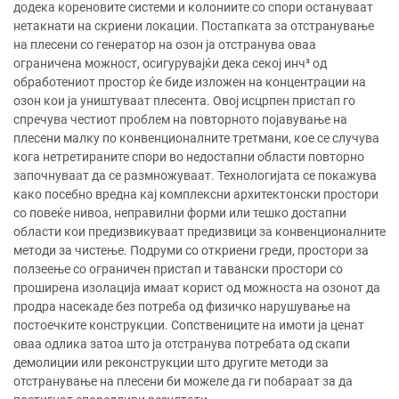
додека кореновите системи и колониите со спори остануваат
нетакнати на скриени локации. Постапката за отстранување
на плесени со генератор на озон ја отстранува оваа
ограничена можност, осигурувајќи дека секој инч³ од
обработениот простор ќе биде изложен на концентрации на
озон кои ја уништуваат плесента. Овој исцрпен пристап го
спречува честиот проблем на повторното појавување на
плесени малку по конвенционалните третмани, кое се случува
кога нетретираните спори во недостапни области повторно
започнуваат да се размножуваат. Технологијата се покажува
како посебно вредна кај комплексни архитектонски простори
со повеќе нивоа, неправилни форми или тешко достапни
области кои предизвикуваат предизвици за конвенционалните
методи за чистење. Подруми со откриени греди, простори за
ползеење со ограничен пристап и тавански простори со
проширена изолација имаат корист од можноста на озонот да
продра насекаде без потреба од физичко нарушување на
постоечките конструкции. Сопствениците на имоти ја ценат
оваа одлика затоа што ја отстранува потребата од скапи
демолиции или реконструкции што другите методи за
отстранување на плесени би можеле да ги побараат за да