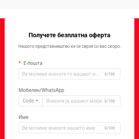
Получете безплатна оферта
Нашото представништво ќе се сврзе со вас скоро.
Е-пошта
0/100
Мобилен/WhatsApp
Code
0/100
Име
0/100