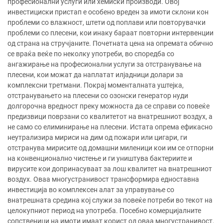
професионални услуги или хемиски производи. Овој
инвестициски пристап е особено вреден за имоти склони кон
проблеми со влажност, штети од поплави или повторувачки
проблеми со плесени, кои инаку бараат повторни интервенции
од страна на стручјаните. Почетната цена на опремата обично
се враќа веќе по неколку употреби, во споредба со
ангажирање на професионални услуги за отстранување на
плесени, кои можат да наплатат илјадници долари за
комплексни третмани. Покрај моменталната уштејка,
отстранувањето на плесени со озонски генератор нуди
долгорочна вредност преку можноста да се справи со повеќе
предизвици поврзани со квалитетот на внатрешниот воздух, а
не само со елиминирање на плесени. Истата опрема ефикасно
неутрализира мириси на дим од пожари или цигари, ги
отстранува мирисите од домашни миленици кои им се отпорни
на конвенционално чистење и ги уништува бактериите и
вирусите кои допринасуваат за лош квалитет на внатрешниот
воздух. Оваа многустранивост трансформира едноставна
инвестиција во комплексен алат за управување со
внатрешната средина кој служи за повеќе потреби во текот на
целокупниот период на употреба. Посебно комерцијалните
сопственици на имоти имаат корист од оваа многустранивост,