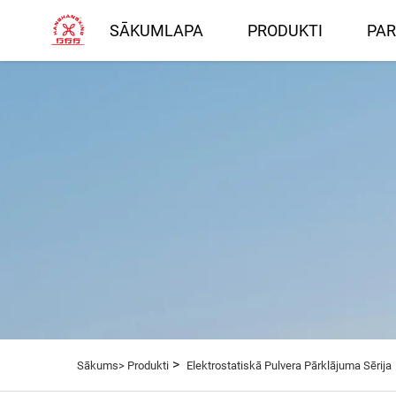
SĀKUMLAPA
PRODUKTI
PA
>
Sākums>
Produkti
Elektrostatiskā Pulvera Pārklājuma Sērija