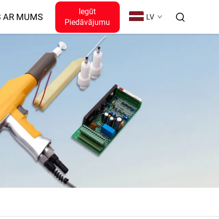
Iegūt
S AR MUMS
LV
Piedāvājumu