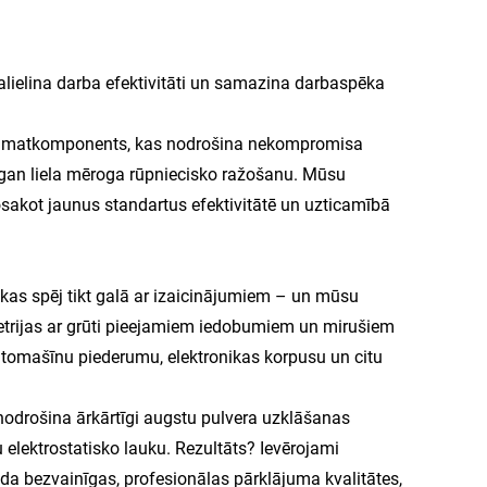
alielina darba efektivitāti un samazina darbaspēka
 pamatkomponents, kas nodrošina nekompromisa
u, gan liela mēroga rūpniecisko ražošanu. Mūsu
osakot jaunus standartus efektivitātē un uzticamībā
kas spēj tikt galā ar izaicinājumiem – un mūsu
etrijas ar grūti pieejamiem iedobumiem un mirušiem
automašīnu piederumu, elektronikas korpusu un citu
odrošina ārkārtīgi augstu pulvera uzklāšanas
tu elektrostatisko lauku. Rezultāts? Ievērojami
da bezvainīgas, profesionālas pārklājuma kvalitātes,