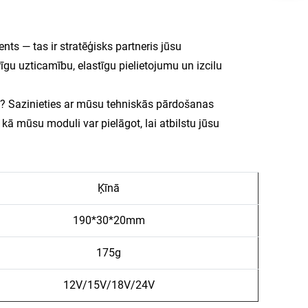
ts — tas ir stratēģisks partneris jūsu
gu uzticamību, elastīgu pielietojumu un izcilu
ti? Sazinieties ar mūsu tehniskās pārdošanas
kā mūsu moduli var pielāgot, lai atbilstu jūsu
Ķīnā
190*30*20mm
175g
12V/15V/18V/24V