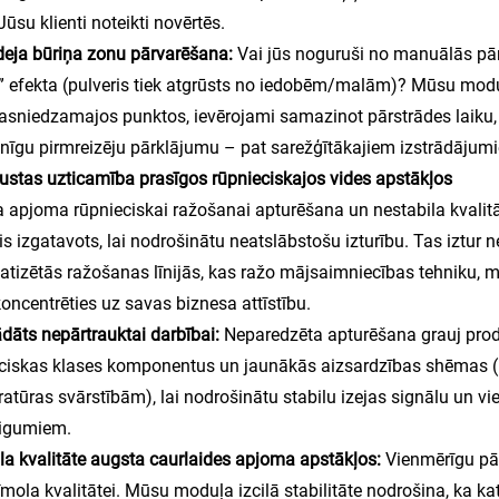
Jūsu klienti noteikti novērtēs.
deja būriņa zonu pārvarēšana:
Vai jūs noguruši no manuālās pār
” efekta (pulveris tiek atgrūsts no iedobēm/malām)? Mūsu moduļ
sasniedzamajos punktos, ievērojami samazinot pārstrādes laiku
nīgu pirmreizēju pārklājumu – pat sarežģītākajiem izstrādājum
ustas uzticamība prasīgos rūpnieciskajos vides apstākļos
 apjoma rūpnieciskai ražošanai apturēšana un nestabila kvalit
s izgatavots, lai nodrošinātu neatslābstošu izturību. Tas iztur 
tizētās ražošanas līnijās, kas ražo mājsaimniecības tehniku, m
oncentrēties uz savas biznesa attīstību.
rādāts nepārtrauktai darbībai:
Neparedzēta apturēšana grauj prod
ciskas klases komponentus un jaunākās aizsardzības shēmas (
atūras svārstībām), lai nodrošinātu stabilu izejas signālu un 
eigumiem.
ila kvalitāte augsta caurlaides apjoma apstākļos:
Vienmērīgu pā
īmola kvalitātei. Mūsu moduļa izcilā stabilitāte nodrošina, ka k