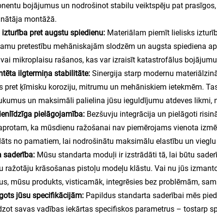
entu bojājumus un nodrošinot stabilu veiktspēju pat prasīgos,
inātāja montāžā.
la izturība pret augstu spiedienu:
Materiālam piemīt lielisks izturī
jamu pretestību mehāniskajām slodzēm un augsta spiediena apst
 vai mikroplaisu rašanos, kas var izraisīt katastrofālus bojāju
ntēta ilgtermiņa stabilitāte:
Sinergija starp modernu materiālzinā
gs pret ķīmisku koroziju, mitrumu un mehāniskiem ietekmēm. Tas n
ukumus un maksimāli palielina jūsu ieguldījumu atdeves likmi, 
ienlīdzīga pielāgojamība:
Bezšuvju integrācija un pielāgoti risin
protam, ka mūsdienu ražošanai nav piemērojams vienota izmēr
dāts no pamatiem, lai nodrošinātu maksimālu elastību un vieglu 
a saderība:
Mūsu standarta moduļi ir izstrādāti tā, lai būtu sade
 ražotāju krāsošanas pistoļu modeļu klāstu. Vai nu jūs izmanto
s, mūsu produkts, visticamāk, integrēsies bez problēmām, sam
āgots jūsu specifikācijām:
Papildus standarta saderībai mēs pie
dzot savas vadības iekārtas specifiskos parametrus – tostarp 