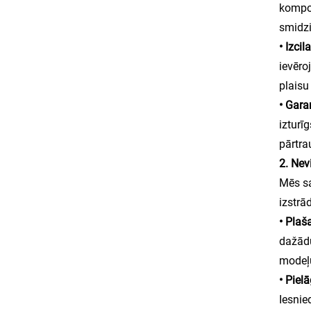
kompon
smidz
• Izci
ievēro
plaisu
• Gara
izturī
pārtra
2. Nev
Mēs sa
izstrā
• Plaš
dažādu
modeļu
• Piel
Iesnie