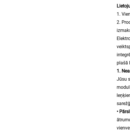
Lieto
1. Vie
2. Pro
izmak
Elektr
veikts
integr
plašā 
1. Nea
Jūsu s
moduli
leņķie
sarežģ
• Pārs
ātrumu
vienve