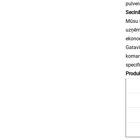
pulver
Secin
Mūsu i
uzņēmē
ekonom
Gatavi
komand
specif
Produk