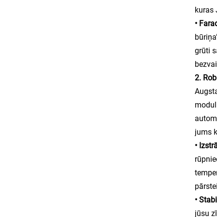
kuras 
• Fara
būriņa
grūti 
bezvai
2. Rob
Augsta
moduli
automa
jums k
• Izst
rūpnie
temper
pārst
• Stab
jūsu z