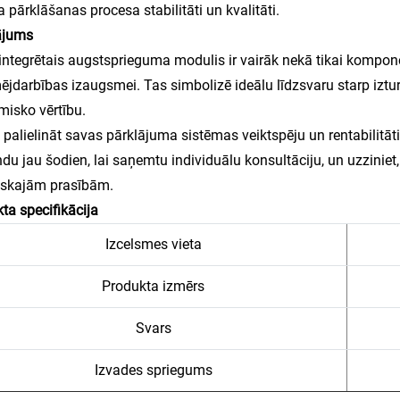
a pārklāšanas procesa stabilitāti un kvalitāti.
ājums
ntegrētais augstsprieguma modulis ir vairāk nekā tikai komponen
jdarbības izaugsmei. Tas simbolizē ideālu līdzsvaru starp izturī
isko vērtību.
 palielināt savas pārklājuma sistēmas veiktspēju un rentabilitā
u jau šodien, lai saņemtu individuālu konsultāciju, un uzziniet, 
iskajām prasībām.
ta specifikācija
Izcelsmes vieta
Produkta izmērs
Svars
Izvades spriegums