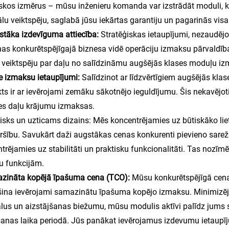
iskos izmērus – mūsu inženieru komanda var izstrādāt moduli, ka
lu veiktspēju, saglabā jūsu iekārtas garantiju un pagarinās vis
stāka izdevīguma attiecība:
Stratēģiskas ietaupījumi, nezaudējo
as konkurētspējīgajā biznesa vidē operāciju izmaksu pārvaldība
 veiktspēju par daļu no salīdzināmu augšējās klases moduļu i
ie izmaksu ietaupījumi:
Salīdzinot ar līdzvērtīgiem augšējās kl
ts ir ar ievērojami zemāku sākotnējo ieguldījumu. Šis nekavēj
es daļu krājumu izmaksas.
tisks un uzticams dizains: Mēs koncentrējamies uz būtiskāko liet
ršību. Savukārt daži augstākas cenas konkurenti pievieno sarežģī
trējamies uz stabilitāti un praktisku funkcionalitāti. Tas nozīmē
u funkcijām.
azināta kopējā īpašuma cena (TCO):
Mūsu konkurētspējīgā cena,
ina ievērojami samazinātu īpašuma kopējo izmaksu. Minimizēj
ālus un aizstājšanas biežumu, mūsu modulis aktīvi palīdz jums
anas laika periodā. Jūs panākat ievērojamus izdevumu ietaupīj