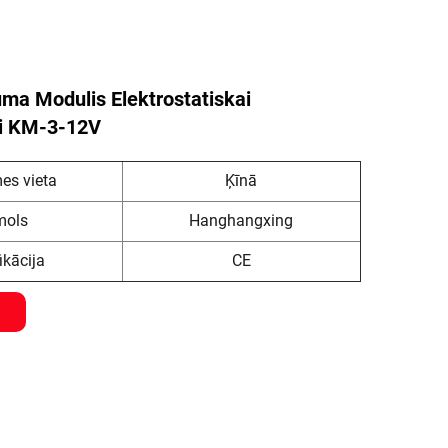
ma Modulis Elektrostatiskai
ai KM-3-12V
es vieta
Ķīnā
mols
Hanghangxing
ikācija
CE