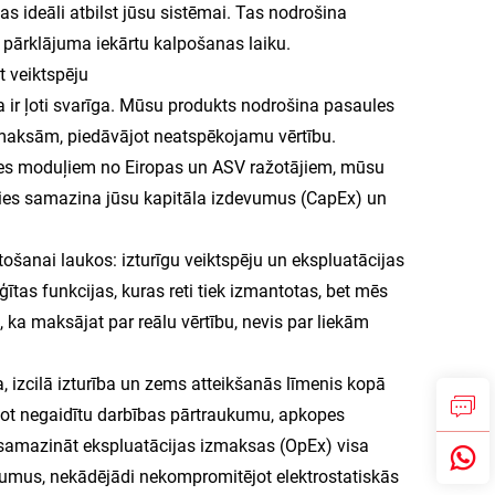
s ideāli atbilst jūsu sistēmai. Tas nodrošina
a pārklājuma iekārtu kalpošanas laiku.
t veiktspēju
 ir ļoti svarīga. Mūsu produkts nodrošina pasaules
zmaksām, piedāvājot neatspēkojamu vērtību.
ases moduļiem no Eiropas un ASV ražotājiem, mūsu
oties samazina jūsu kapitāla izdevumus (CapEx) un
ošanai laukos: izturīgu veiktspēju un ekspluatācijas
tas funkcijas, kuras reti tiek izmantotas, bet mēs
, ka maksājat par reālu vērtību, nevis par liekām
 izcilā izturība un zems atteikšanās līmenis kopā
ot negaidītu darbības pārtraukumu, apkopes
 samazināt ekspluatācijas izmaksas (OpEx) visa
umus, nekādējādi nekompromitējot elektrostatiskās