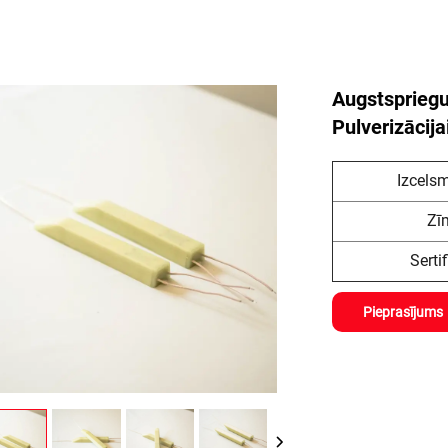
Augstspriegu
Pulverizācij
Izcelsm
Zī
Sertif
Pieprasījums