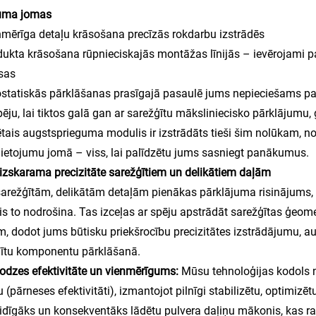
juma jomas
nmērīga detaļu krāsošana precīzās rokdarbu izstrādēs
dukta krāsošana rūpnieciskajās montāžas līnijās – ievērojami p
sas
ostatiskās pārklāšanas prasīgajā pasaulē jums nepieciešams
pēju, lai tiktos galā gan ar sarežģītu māksliniecisko pārklājum
ētais augstsprieguma modulis ir izstrādāts tieši šim nolūkam, n
lietojumu jomā – viss, lai palīdzētu jums sasniegt panākumus.
izskarama precizitāte sarežģītiem un delikātiem daļām
arežģītām, delikātām detaļām pienākas pārklājuma risinājums, 
s to nodrošina. Tas izceļas ar spēju apstrādāt sarežģītas ģeom
m, dodot jums būtisku priekšrocību precizitātes izstrādājumu, 
ītu komponentu pārklāšanā.
lodzes efektivitāte un vienmērīgums:
Mūsu tehnoloģijas kodols n
 (pārneses efektivitāti), izmantojot pilnīgi stabilizētu, optimizē
idīgāks un konsekventāks lādētu pulvera daļiņu mākonis, kas ra