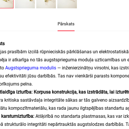
Pārskats
sts
ijas prasībām izcilā rūpnieciskās pārklāšanas un elektrostatis
pēja ir atkarīga no tās augstsprieguma moduļa uzticamības un e
ēto
Augstsprieguma modulis
— inženierzinātņu virsotni, kas izstr
u efektivitāti jūsu darbībās. Tas nav vienkārši parasts komponen
prīkojums pelna.
tlaidīga izturība: Korpusa konstrukcija, kas izstrādāta, lai iztur
a kritiska sastāvdaļa integritāte sākas ar tās galveno aizsardzīb
dātu kompozītmateriālu, kas rada jaunu ilgtspējības standartu a
la karstumizturība:
Atšķirībā no standarta plastmasas, kas var iz
ā strukturālo integritāti nepārtrauktās augstslodzes darbībās. Ta