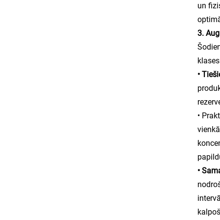
un fiz
optimā
3. Aug
Šodien
klases
• Tieš
produk
rezerv
• Prak
vienkā
koncen
papild
• Sam
nodroš
interv
kalpoš