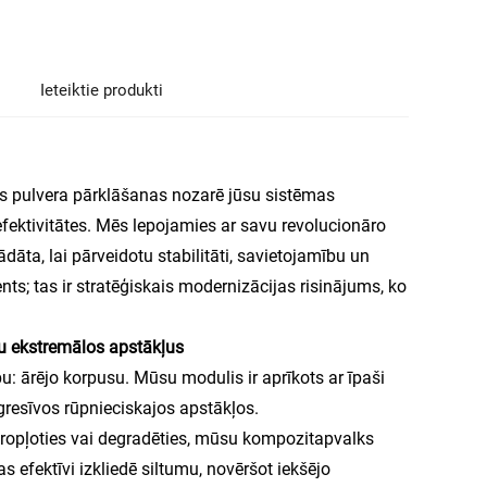
Ieteiktie produkti
kās pulvera pārklāšanas nozarē jūsu sistēmas
fektivitātes. Mēs lepojamies ar savu revolucionāro
ādāta, lai pārveidotu stabilitāti, savietojamību un
ts; tas ir stratēģiskais modernizācijas risinājums, ko
ētu ekstremālos apstākļus
u: ārējo korpusu. Mūsu modulis ir aprīkots ar īpaši
gresīvos rūpnieciskajos apstākļos.
kropļoties vai degradēties, mūsu kompozitapvalks
s efektīvi izkliedē siltumu, novēršot iekšējo