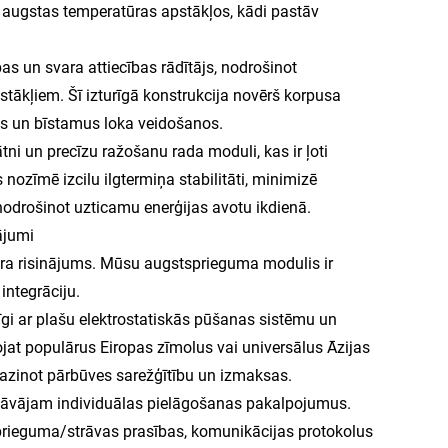
 augstas temperatūras apstākļos, kādi pastāv
bas un svara attiecības rādītājs, nodrošinot
ākļiem. Šī izturīgā konstrukcija novērš korpusa
mus un bīstamus loka veidošanos.
tni un precīzu ražošanu rada moduli, kas ir ļoti
ozīmē izcilu ilgtermiņa stabilitāti, minimizē
nodrošinot uzticamu enerģijas avotu ikdienā.
ājumi
a risinājums. Mūsu augstsprieguma modulis ir
integrāciju.
rīgi ar plašu elektrostatiskās pūšanas sistēmu un
jat populārus Eiropas zīmolus vai universālus Āzijas
azinot pārbūves sarežģītību un izmaksas.
dāvājam individuālas pielāgošanas pakalpojumus.
sprieguma/strāvas prasības, komunikācijas protokolus