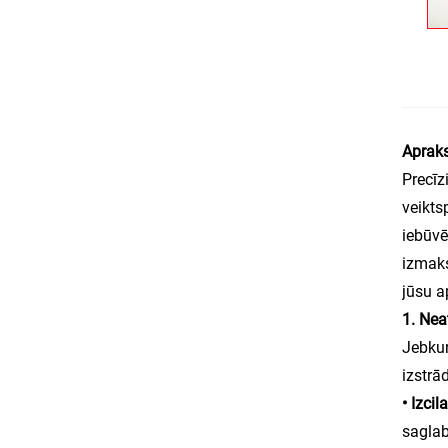
Aprak
Precīz
veikts
iebūv
izmaks
jūsu a
1. Nea
Jebkur
izstrā
• Izci
saglab