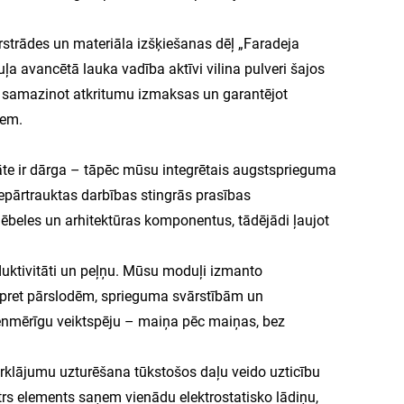
strādes un materiāla izšķiešanas dēļ „Faradeja
a avancētā lauka vadība aktīvi vilina pulveri šajos
, samazinot atkritumu izmaksas un garantējot
iem.
āte ir dārga – tāpēc mūsu integrētais augstsprieguma
nepārtrauktas darbības stingrās prasības
ēbeles un arhitektūras komponentus, tādējādi ļaujot
uktivitāti un peļņu. Mūsu moduļi izmanto
pret pārslodēm, sprieguma svārstībām un
vienmērīgu veiktspēju – maiņa pēc maiņas, bez
rklājumu uzturēšana tūkstošos daļu veido uzticību
atrs elements saņem vienādu elektrostatisko lādiņu,