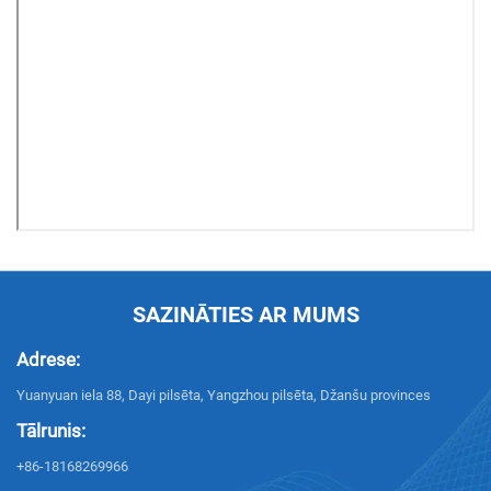
SAZINĀTIES AR MUMS
Adrese:
Yuanyuan iela 88, Dayi pilsēta, Yangzhou pilsēta, Džanšu provinces
Tālrunis:
+86-18168269966