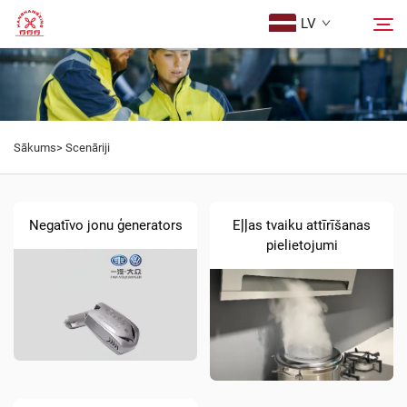
LV
Sākumlapa
Meklēt
Sākums>
Scenāriji
Produkti
Par Mums
Negatīvo jonu ģenerators
Eļļas tvaiku attīrīšanas
pielietojumi
Scenāriji
Ziņas
Sazināties Ar Mums