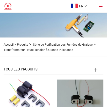
FR
Page d’accueil
Rechercher
Produits
>
>
Accueil >
Produits
Série de Purification des Fumées de Graisse
Transformateur Haute Tension à Grande Puissance
À Propos De Nous
TOUS LES PRODUITS
Études de Cas
Blog
Contactez-Nous