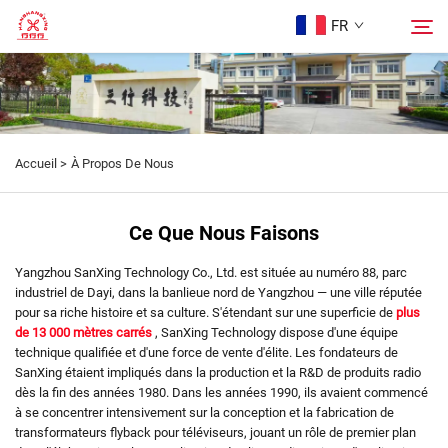
FR
Page d’accueil
Rechercher
Accueil >
À Propos De Nous
Produits
Ce Que Nous Faisons
À Propos De Nous
Yangzhou SanXing Technology Co., Ltd. est située au numéro 88, parc
industriel de Dayi, dans la banlieue nord de Yangzhou — une ville réputée
Études de Cas
pour sa riche histoire et sa culture. S'étendant sur une superficie de
plus
de 13 000 mètres carrés
, SanXing Technology dispose d'une équipe
technique qualifiée et d'une force de vente d'élite. Les fondateurs de
Blog
SanXing étaient impliqués dans la production et la R&D de produits radio
dès la fin des années 1980. Dans les années 1990, ils avaient commencé
à se concentrer intensivement sur la conception et la fabrication de
Contactez-Nous
transformateurs flyback pour téléviseurs, jouant un rôle de premier plan