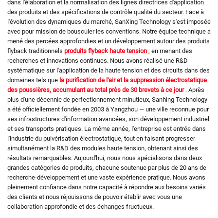
dans l'élaboration et la normalisation des lignes directrices d'application
des produits et des spécifications de contrôle qualité du secteur. Face à
l'évolution des dynamiques du marché, SanXing Technology s'est imposée
avec pour mission de bousculer les conventions. Notre équipe technique a
mené des percées approfondies et un développement autour des produits
flyback traditionnels
produits flyback haute tension
, en menant des
recherches et innovations continues. Nous avons réalisé une R&D
systématique sur l'application de la haute tension et des circuits dans des
domaines tels que
la purification de l'air et la suppression électrostatique
des poussières, accumulant au total près de 30 brevets à ce jour
. Après
plus d'une décennie de perfectionnement minutieux, Sanhing Technology
a été officiellement fondée en 2003 à Yangzhou — une ville reconnue pour
ses infrastructures d'information avancées, son développement industriel
et ses transports pratiques. La même année, l'entreprise est entrée dans
l'industrie du pulvérisation électrostatique, tout en faisant progresser
simultanément la R&D des modules haute tension, obtenant ainsi des
résultats remarquables. Aujourd'hui, nous nous spécialisons dans deux
grandes catégories de produits, chacune soutenue par plus de 20 ans de
recherche-développement et une vaste expérience pratique. Nous avons
pleinement confiance dans notre capacité à répondre aux besoins variés
des clients et nous réjouissons de pouvoir établir avec vous une
collaboration approfondie et des échanges fructueux.