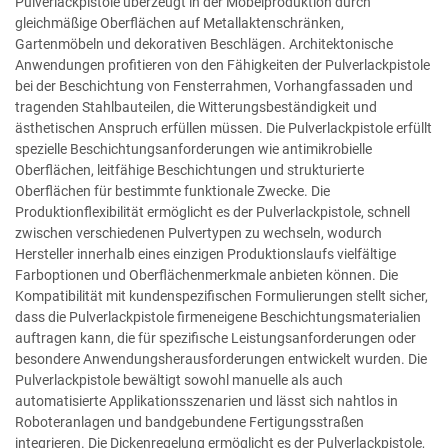
Pulverlackpistole überzeugt in der Möbelproduktion durch
gleichmäßige Oberflächen auf Metallaktenschränken,
Gartenmöbeln und dekorativen Beschlägen. Architektonische
Anwendungen profitieren von den Fähigkeiten der Pulverlackpistole
bei der Beschichtung von Fensterrahmen, Vorhangfassaden und
tragenden Stahlbauteilen, die Witterungsbeständigkeit und
ästhetischen Anspruch erfüllen müssen. Die Pulverlackpistole erfüllt
spezielle Beschichtungsanforderungen wie antimikrobielle
Oberflächen, leitfähige Beschichtungen und strukturierte
Oberflächen für bestimmte funktionale Zwecke. Die
Produktionflexibilität ermöglicht es der Pulverlackpistole, schnell
zwischen verschiedenen Pulvertypen zu wechseln, wodurch
Hersteller innerhalb eines einzigen Produktionslaufs vielfältige
Farboptionen und Oberflächenmerkmale anbieten können. Die
Kompatibilität mit kundenspezifischen Formulierungen stellt sicher,
dass die Pulverlackpistole firmeneigene Beschichtungsmaterialien
auftragen kann, die für spezifische Leistungsanforderungen oder
besondere Anwendungsherausforderungen entwickelt wurden. Die
Pulverlackpistole bewältigt sowohl manuelle als auch
automatisierte Applikationsszenarien und lässt sich nahtlos in
Roboteranlagen und bandgebundene Fertigungsstraßen
integrieren. Die Dickenregelung ermöglicht es der Pulverlackpistole,