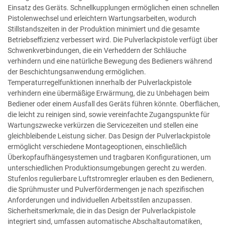
Einsatz des Geräts. Schnellkupplungen ermöglichen einen schnellen
Pistolenwechsel und erleichtern Wartungsarbeiten, wodurch
Stillstandszeiten in der Produktion minimiert und die gesamte
Betriebseffizienz verbessert wird. Die Pulverlackpistole verfügt über
Schwenkverbindungen, die ein Verheddern der Schläuche
verhindern und eine natürliche Bewegung des Bedieners während
der Beschichtungsanwendung ermöglichen.
Temperaturregelfunktionen innerhalb der Pulverlackpistole
verhindern eine übermäßige Erwärmung, die zu Unbehagen beim
Bediener oder einem Ausfall des Geräts führen könnte. Oberflächen,
die leicht zu reinigen sind, sowie vereinfachte Zugangspunkte für
Wartungszwecke verkürzen die Servicezeiten und stellen eine
gleichbleibende Leistung sicher. Das Design der Pulverlackpistole
ermöglicht verschiedene Montageoptionen, einschließlich
Überkopfaufhängesystemen und tragbaren Konfigurationen, um
unterschiedlichen Produktionsumgebungen gerecht zu werden.
Stufenlos regulierbare Luftstromregler erlauben es den Bedienern,
die Sprühmuster und Pulverfördermengen je nach spezifischen
Anforderungen und individuellen Arbeitsstilen anzupassen.
Sicherheitsmerkmale, die in das Design der Pulverlackpistole
integriert sind, umfassen automatische Abschaltautomatiken,