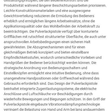
Gestaltungsprinzipien, die den Bedienerkomfort und die
Produktivität während längerer Beschichtungsarbeiten priorisieren.
Leichte Konstruktionsmaterialien und eine ausgewogene
Gewichtsverteilung reduzieren die Ermüdung des Bedieners
erheblich und ermöglichen längere Arbeitseinsätze, ohne die
Applikationsqualität oder das Wohlbefinden der Arbeitskraft zu
beeinträchtigen. Die Pulverlackpistole verfügt über konturierte
Griffflächen mit rutschfest strukturierter Oberfläche, die auch unter
anspruchsvollen Arbeitsbedingungen einen sicheren Halt
gewährleisten. Die Abzugmechanismen sind für einen
gleichmäßigen Betrieb konzipiert und bieten einstellbare
Empfindlichkeitsstufen, wodurch unterschiedliche Vorlieben und
Handgrößen der Bediener berücksichtigt werden können. Die
strategische Anordnung von Bedienungsschaltern und
Einstellknöpfen ermöglicht eine intuitive Bedienung, ohne dass
unangenehme Handpositionen oder Griffwechsel während des
Gebrauchs erforderlich sind. Das Design der Pulverlackpistole
beinhaltet integrierte Zugentlastungssysteme, die elektrische
Anschlüsse und Luftschläuche vor Beschädigungen durch
wiederholte Bewegungen und Biegungen schützen. In den Griff der
Pulverlackpistole eingebaute Vibrationsdämpfungstechnologie
verringert die Belastung von Hand und Arm bei lang andauerndem