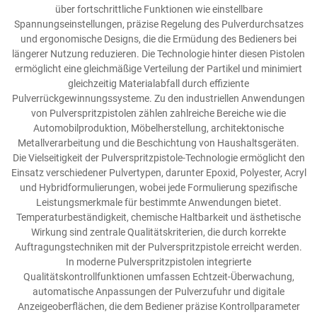
über fortschrittliche Funktionen wie einstellbare
Spannungseinstellungen, präzise Regelung des Pulverdurchsatzes
und ergonomische Designs, die die Ermüdung des Bedieners bei
längerer Nutzung reduzieren. Die Technologie hinter diesen Pistolen
ermöglicht eine gleichmäßige Verteilung der Partikel und minimiert
gleichzeitig Materialabfall durch effiziente
Pulverrückgewinnungssysteme. Zu den industriellen Anwendungen
von Pulverspritzpistolen zählen zahlreiche Bereiche wie die
Automobilproduktion, Möbelherstellung, architektonische
Metallverarbeitung und die Beschichtung von Haushaltsgeräten.
Die Vielseitigkeit der Pulverspritzpistole-Technologie ermöglicht den
Einsatz verschiedener Pulvertypen, darunter Epoxid, Polyester, Acryl
und Hybridformulierungen, wobei jede Formulierung spezifische
Leistungsmerkmale für bestimmte Anwendungen bietet.
Temperaturbeständigkeit, chemische Haltbarkeit und ästhetische
Wirkung sind zentrale Qualitätskriterien, die durch korrekte
Auftragungstechniken mit der Pulverspritzpistole erreicht werden.
In moderne Pulverspritzpistolen integrierte
Qualitätskontrollfunktionen umfassen Echtzeit-Überwachung,
automatische Anpassungen der Pulverzufuhr und digitale
Anzeigeoberflächen, die dem Bediener präzise Kontrollparameter