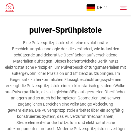
DE
pulver-Sprühpistole
Startseite
Suche
Eine Pulverspritzpistole stellt eine revolutionäre
Beschichtungstechnologie dar, die verändert, wie Industrien
Produkte
schützende und dekorative Oberflächen auf verschiedene
Materialien auftragen. Dieses hochentwickelte Gerät nutzt
elektrostatische Prinzipien, um Pulverbeschichtungsmaterialien mit
Über Uns
außergewöhnlicher Präzision und Effizienz aufzubringen. Im
Gegensatz zu herkömmlichen Flüssigbeschichtungssystemen
erzeugt die Pulverspritzpistole eine elektrostatisch geladene Wolke
Fälle
aus Pulverpartikeln, die sich gleichmäßig auf geerdeten Oberflächen
anlagern und so auch bei komplexen Geometrien und schwer
zugänglichen Bereichen eine vollständige Abdeckung
Kontaktieren Sie uns
gewährleisten. Die Pulverspritzpistole arbeitet über ein sorgfältig
konstruiertes System, das Pulverzuführmechanismen,
Steuerelemente für die Luftzufuhr und elektrostatische
Ladekomponenten umfasst. Moderne Pulverspritzpistolen verfügen