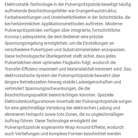
Elektrostatik-Technologie in der Pulverspritzpistole beseitigt häufig
auftretende Beschichtungsfehler wie Orangenhautstruktur,
Farbabweichungen und Uneinheitlichkeiten in der Schichtdicke, die
bei herkömmlichen Applikationsmethoden auftreten. Moderne
Pulverspritzpistolen verfügen über integrierte, fortschrittliche
Korona-Ladesysteme, die dem Bediener eine präzise
Spannungsregelung ermöglichen, um die Einstellungen an
verschiedene Pulvertypen und Substratmaterialien anzupassen.
Diese technologische Überlegenheit stellt sicher, dass jedes
Pulverteilchen einer optimalen Flugbahn folgt, wodurch die
Transfer-Effizienz maximiert und Materialabfall minimiert wird. Das
elektrostatische System der Pulverspritzpistole bewahrt über
längere Betriebszeiten hinweg stabile Ladeeigenschaften und
verhindert Spannungsschwankungen, die die
Beschichtungsqualität beeinträchtigen könnten. Spezielle
Elektrodenkonfigurationen innerhalb der Pulverspritzpistole sorgen
für eine gleichmäßige Verteilung der elektrischen Ladung und
eliminieren Hotspots sowie tote Zonen, die zu ungleichmäßigen
Auftrag führen. Diese Technologie ermöglicht der
Pulverspritzpistole sogenannte Wrap-Around-Effekte, wodurch
auch Vertiefungen und komplexe Formen beschichtet werden