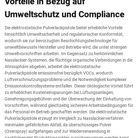
Vorteile in Bezug auf
Umweltschutz und Compliance
Die elektrostatische Pulverlackpistole bietet erhebliche Vorteile
hinsichtlich Umweltsicherheit und regulatorischer Konformität,
wodurch sie zur bevorzugten Beschichtungstechnologie für
umweltbewusste Hersteller und Betriebe wird, die unter strengen
Umweltvorschriften arbeiten. Im Gegensatz zu herkömmlichen
Nasslackier-Systemen, die flüchtige organische Verbindungen in die
Atmosphäre abgeben, arbeitet die elektrostatische
Pulverlackpistole emissionsfrei bezüglich VOCs, wodurch
Luftverschmutzungsprobleme und die Notwendigkeit komplexer
Emissionskontrollsysteme entfallen. Dieser ökologische Vorteil führt
zu erheblichen Kosteneinsparungen bei Lüftungsanlagen,
Genehmigungsgebühren und der Überwachung der Einhaltung von
Vorschriften, während gleichzeitig sicherere Arbeitsbedingungen für
das Personal im Betrieb geschaffen werden. Die elektrostatische
Pulverlackpistole erzeugt im Vergleich zu Nasslackierverfahren
minimalen gefährlichen Abfall, da überschüssiges Pulver
(Overspray) aufgefangen und zur Wiederverwendung in
nachfolgenden Produktionszyklen zurückgewonnen werden kann.