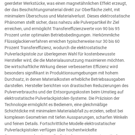
geerdeter Werkstücke, was einen magnetähnlichen Effekt erzeugt,
der das Beschichtungsmaterial direkt zur Oberfläche zieht, mit
minimalem Überschuss und Materialverlust. Dieses elektrostatische
Phänomen stellt sicher, dass nahezu alle Pulverpartikel ihr Ziel
erreichen, und ermöglicht Transfereffizienzwerte von 90 bis 95
Prozent unter optimalen Betriebsbedingungen. Herkömmliche
Flüssiglackierverfahren erreichen typischerweise nur 30 bis 60
Prozent Transfereffizienz, wodurch die elektrostatische
Pulverlackpistole zur überlegenen Wahl für kostenbewusste
Hersteller wird, die die Materialausnutzung maximieren möchten.
Die wirtschaftliche Wirkung dieser verbesserten Effizienz wird
besonders signifikant in Produktionsumgebungen mit hohem
Durchsatz, in denen Materialkosten erhebliche Betriebsausgaben
darstellen. Hersteller berichten von drastischen Reduzierungen des
Pulververbrauchs und der Entsorgungskosten beim Umstieg auf
elektrostatische Pulverlackpistolen-Systeme. Die Präzision der
Technologie ermöglicht es Bedienern, eine gleichmäßige
Schichtdicke mit minimalem Materialabfall zu erzielen, selbst bei
komplexen Geometrien mit tiefen Aussparungen, scharfen Winkeln
und feinen Details. Fortschrittliche Modelle elektrostatischer
Pulverlackpistolen verfügen über hochentwickelte