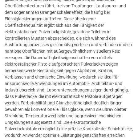
Oberflächentexturen führt, frei von Tropfungen, Laufspuren und
dem sogenannten Orangenschaleneffekt, die häufig bei
Flüssiglackierungen auftreten. Diese überlegene
Oberflächenqualität ergibt sich aus der Fähigkeit der
elektrostatischen Pulverlackpistole, geladene Teilchen in
kontrollierten Mustern abzuscheiden, die sich während des
Aushärtungsprozesses gleichmäßig verteilen und verbinden und so
nahtlose Oberflächen mit außergewöhnlichem visuellem Reiz
erzeugen. Die Dauerhaftigkeitseigenschaften von mittels
elektrostatischer Pistole aufgebrachten Pulverlacken zeigen
bemerkenswerte Beständigkeit gegen Abplatzen, Kratzer,
Verblassen und chemische Einwirkung, wodurch sie ideal für
anspruchsvolle Anwendungen im Automobil-, Architektur- und
Industriebereich sind. Laboruntersuchungen zeigen durchgängig,
dass Pulverlacke, die mit elektrostatischer Pistole aufgetragen
werden, Farbstabilität und Glanzbeständigkeit deutlich länger
bewahren als konventionelle Flüssiglacke, wenn sie ultravioletter
Strahlung, Temperaturwechseln und aggressiven chemischen
Umgebungen ausgesetzt sind. Die elektrostatische
Pulverlackpistole ermöglicht eine präzise Kontrolle der Schichtdicke,
wodurch Anwender optimale Leistungseigenschaften erreichen