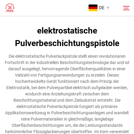
DE
elektrostatische
Startseite
Pulverbeschichtungspistole
Suche
Produkte
Die elektrostatische Pulverlackpistole stellt einen revolutionären
Fortschritt in der industriellen Beschichtungstechnologie dar und ist
darauf ausgelegt, hervorragende Oberflächenqualitäten in einer
Über Uns
Vielzahl von Fertigungsanwendungen zu erzielen. Dieses
hochentwickelte Gerät funktioniert nach dem Prinzip der
Elektrostatik, bei dem Pulverpartikel elektrisch aufgeladen werden,
Fälle
wodurch eine Anziehungskraft zwischen dem
Beschichtungsmaterial und dem Zielsubstrat entsteht. Die
elektrostatische Pulverlackpistole fungiert als primäres
Kontaktieren Sie uns
Applikationswerkzeug in Pulverbeschichtungsanlagen und wandelt
reine Pulvermaterialien in gleichmäßige, langlebige
Oberflächenbeschichtungen um, die die Leistungsstandards
herkömmlicher Flüssiglackierungen übertreffen. Im Kern verwendet