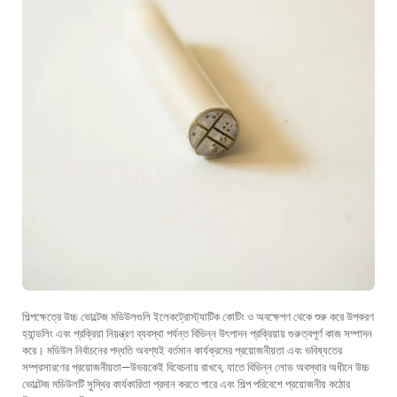
শিল্পক্ষেত্রে উচ্চ ভোল্টেজ মডিউলগুলি ইলেকট্রোস্ট্যাটিক কোটিং ও অবক্ষেপণ থেকে শুরু করে উপকরণ
হ্যান্ডলিং এবং প্রক্রিয়া নিয়ন্ত্রণ ব্যবস্থা পর্যন্ত বিভিন্ন উৎপাদন প্রক্রিয়ায় গুরুত্বপূর্ণ কাজ সম্পাদন
করে। মডিউল নির্বাচনের পদ্ধতি অবশ্যই বর্তমান কার্যক্রমের প্রয়োজনীয়তা এবং ভবিষ্যতের
সম্প্রসারণের প্রয়োজনীয়তা—উভয়কেই বিবেচনায় রাখবে, যাতে বিভিন্ন লোড অবস্থার অধীনে উচ্চ
ভোল্টেজ মডিউলটি সুস্থির কার্যকারিতা প্রদান করতে পারে এবং শিল্প পরিবেশে প্রয়োজনীয় কঠোর