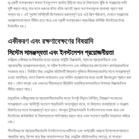
ভূ-ত্রুটি সনাক্তকরণ ক্ষমতা ইনসুলেশন ব্যর্থতা চিহ্নিত করে যা নিরাপত্তা ঝুঁকি বা সরঞ্জামের ক্ষতি
সৃষ্টি করতে পারে, যার ফলে গুরুতর ঘটনা ঘটার আগেই দ্রুত সংশোধনমূলক ব্যবস্থা গ্রহণ করা
সম্ভব হয়। এই সুরক্ষা বৈশিষ্ট্যটি বিশেষভাবে গুরুত্বপূর্ণ হয়ে ওঠে শিল্প পরিবেশে, যেখানে সরঞ্জামের
অ্যাক্সেসযোগ্যতা সীমিত হতে পারে এবং ত্রুটি সনাক্তকরণ স্বয়ংক্রিয় মনিটরিং সিস্টেমের উপর
নির্ভরশীল হয়।
একীকরণ এবং রক্ষণাবেক্ষণের বিষয়াদি
সিস্টেম সামঞ্জস্যতা এবং ইনস্টলেশন প্রয়োজনীয়তা
যান্ত্রিক একীকরণের বিষয়াদির মধ্যে রয়েছে মাউন্টিং বিকল্পগুলি, স্থানের প্রয়োজনীয়তা এবং
প্রয়োজনীয় অ্যাক্সেসযোগ্যতা, যা সঠিক ইনস্টলেশন এবং ভবিষ্যতের রক্ষণাবেক্ষণ কার্যক্রমগুলিকে
সহজতর করে। নির্বাচিত উচ্চ ভোল্টেজ মডিউলটি বিদ্যমান সুবিধার সীমাবদ্ধতাগুলির সাথে সামঞ্জস্যপূর্ণ
হওয়া আবশ্যিক, যাতে নিরাপদ অপারেশন এবং সার্ভিস অ্যাক্সেসের জন্য যথেষ্ট ক্লিয়ারেন্স প্রদান করা
যায়। ভৌত মাত্রা এবং ওজনের সীমাবদ্ধতা রিট্রফিট অ্যাপ্লিকেশনগুলিতে উপলব্ধ বিকল্পগুলিকে
সীমিত করতে পারে।
বৈদ্যুতিক একীভূতকরণের প্রয়োজনীয়তাগুলির মধ্যে ইনপুট বিদ্যুৎ বৈশিষ্ট্য, নিয়ন্ত্রণ সংকেতের
সামঞ্জস্যতা এবং আউটপুট সংযোগ পদ্ধতিগুলি অন্তর্ভুক্ত থাকে, যা বিদ্যমান অবকাঠামো ও সরঞ্জাম
ডিজাইনের সাথে সামঞ্জস্যপূর্ণ হতে হবে। মানকৃত ইন্টারফেসগুলি ইনস্টলেশনকে সহজ করে এবং
সিস্টেমের কার্যকারিতা বা নিরাপত্তাকে ক্ষতিগ্রস্ত করতে পারে এমন সংযোগ ত্রুটির সম্ভাবনা কমিয়ে
দেয়।
শীতলীকরণের প্রয়োজনীয়তাগুলি ইনস্টলেশনের জটিলতা এবং অপারেটিং খরচকে উল্লেখযোগ্যভাবে
প্রভাবিত করে, বিশেষ করে উচ্চ-ক্ষমতাসম্পন্ন উচ্চ ভোল্টেজ মডিউলগুলির ক্ষেত্রে, যা সাধারণ