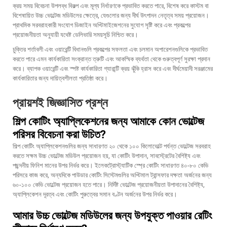
ক্রয় সময় বিবেচনা উপলব্ধ বিকল্প এবং মূল্য নির্ধারণকে প্রভাবিত করতে পারে, বিশেষ করে কাস্টম বা
বিশেষায়িত উচ্চ ভোল্টেজ মডিউলের ক্ষেত্রে, যেগুলোর জন্য দীর্ঘ উৎপাদন নেতৃত্ব সময় প্রয়োজন।
প্রাথমিক সরবরাহকারী সংযোগ ডিজাইন অপ্টিমাইজেশনের সুযোগ সৃষ্টি করে এবং প্রকল্পের
প্রয়োজনীয়তা অনুযায়ী যথেষ্ট ডেলিভারি সময়সূচি নিশ্চিত করে।
চুক্তির শর্তাবলী এবং ওয়ারেন্টি বিধানগুলি প্রকল্পের সফলতা এবং চলমান অপারেশনগুলিকে প্রভাবিত
করতে পারে এমন কার্যকারিতা সংক্রান্ত ত্রুটি এবং আকস্মিক ব্যর্থতা থেকে গুরুত্বপূর্ণ সুরক্ষা প্রদান
করে। ব্যাপক ওয়ারেন্টি এবং স্পষ্ট কার্যকারিতা গ্যারান্টি ক্রয় ঝুঁকি হ্রাস করে এবং দীর্ঘমেয়াদী সরঞ্জামের
কার্যকারিতার জন্য দায়িত্বশীলতা প্রতিষ্ঠা করে।
প্রায়শই জিজ্ঞাসিত প্রশ্ন
শিল্প কোটিং অ্যাপ্লিকেশনের জন্য আমাকে কোন ভোল্টেজ
পরিসর বিবেচনা করা উচিত?
শিল্প কোটিং অ্যাপ্লিকেশনগুলির জন্য সাধারণত ২০ থেকে ১০০ কিলোভোল্ট পর্যন্ত ভোল্টেজ সরবরাহ
করতে সক্ষম উচ্চ ভোল্টেজ মডিউল প্রয়োজন হয়, যা কোটিং উপাদান, সাবস্ট্রেটের বৈশিষ্ট্য এবং
পছন্দনীয় ফিনিশ মানের উপর নির্ভর করে। ইলেকট্রোস্ট্যাটিক স্প্রে কোটিং সাধারণত ৪০-৮০ কেভি
পরিসরে কাজ করে, অন্যদিকে পাউডার কোটিং সিস্টেমগুলির অপ্টিমাল ট্রান্সফার দক্ষতা অর্জনের জন্য
৬০-১০০ কেভি ভোল্টেজ প্রয়োজন হতে পারে। নির্দিষ্ট ভোল্টেজ প্রয়োজনীয়তা উপাদানের বৈশিষ্ট্য,
অ্যাপ্লিকেশন দূরত্ব এবং কোটিং পুরুত্বের সমান বণ্টন অর্জনের উপর নির্ভর করে।
আমার উচ্চ ভোল্টেজ মডিউলের জন্য উপযুক্ত পাওয়ার রেটিং