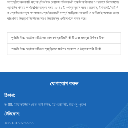
অন্তর্ভুক্ত নজরদারি সহ আধুনিক উচ্চ ভোল্টেজ মডিউলগুলি ত্রুটি আবিষ্কার ও প্রবণতা বিশ্লেষণের
প্রাথমিক পর্যায়ে অপরিকল্পিত বন্ধের সময় ২৫-৪০% পর্যন্ত হ্রাস করে। মডবাস, ইথারনেট/আইপি
বা প্রোফিনেট সদৃশ যোগাযোগ প্রোটোকলগুলি সম্পূর্ণ প্রক্রিয়া নজরদারি ও অপ্টিমাইজেশনের জন্য
কারখানার নিয়ন্ত্রণ সিস্টেমের সাথে নিরবচ্ছিন্ন একীকরণকে সক্ষম করে।
পূর্ববর্তী :
উচ্চ ভোল্টেজ মডিউলের সাধারণ ত্রুটিগুলি কী কী এবং সমস্যা নির্ণয়ের টিপস
পরবর্তী :
উচ্চ ভোল্টেজ মডিউল প্রযুক্তিতে সর্বশেষ প্রবণতা ও উদ্ভাবনগুলি কী কী
যোগাযোগ করুন
ঠিকানা:
নং 88, ইউয়ানইউয়ান রোড, ডাই টাউন, ইয়াংজৌ সিটি, জিয়াংসু প্রদেশ
টেলিফোন:
+86-18168269966