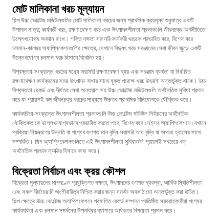
মোট মালিকানা খরচ মূল্যায়ন
শিল্প উচ্চ ভোল্টেজ মডিউলগুলির মোট মালিকানা খরচের জন্য প্রাথমিক ক্রয়মূল্য শুধুমাত্র একটি
উপাদান মাত্র; কার্যকরী খরচ, রক্ষণাবেক্ষণ খরচ এবং উৎপাদনশীলতা প্রভাবগুলি জীবনচক্র-অর্থনীতিতে
উল্লেখযোগ্য অবদান রাখে। শক্তি দক্ষতা সরাসরি কার্যকরী খরচকে প্রভাবিত করে, বিশেষ করে
চলমান-কাজের অ্যাপ্লিকেশনগুলির ক্ষেত্রে, যেখানে বিদ্যুৎ খরচ সরঞ্জামের সেবা জীবন জুড়ে একটি
উল্লেখযোগ্য চলমান খরচ হিসাবে বিবেচিত হয়।
বিশ্বস্ততা-সংক্রান্ত খরচের মধ্যে সরাসরি রক্ষণাবেক্ষণ ব্যয় এবং সরঞ্জাম ব্যর্থতা বা নির্ধারিত
রক্ষণাবেক্ষণ কার্যক্রমের সময় উৎপাদন বাধার সাথে যুক্ত পরোক্ষ খরচ উভয়ই অন্তর্ভুক্ত থাকে। উচ্চ
বিশ্বস্ততা রেকর্ড এবং দীর্ঘতর সেবা অন্তরাল সহ উচ্চ ভোল্টেজ মডিউলগুলি অর্থনৈতিক সুবিধা প্রদান
করে যা প্রায়শই কম জীবনচক্র খরচের মাধ্যমে উচ্চতর প্রাথমিক বিনিয়োগকে যৌক্তিক করে।
কার্যকারিতা-সংক্রান্ত উৎপাদনশীলতা প্রভাবগুলি উচ্চ ভোল্টেজ মডিউল নির্বাচনের অর্থনৈতিক
যৌক্তিকতাকে উল্লেখযোগ্যভাবে প্রভাবিত করতে পারে, বিশেষ করে সেইসব অ্যাপ্লিকেশনে যেখানে
প্রক্রিয়া নিয়ন্ত্রণের উন্নতি বা পণ্যের গুণগত মান বৃদ্ধি সরাসরি আয় বৃদ্ধি বা অপচয় হ্রাসের সাথে
সম্পর্কিত। শিল্প অ্যাপ্লিকেশনগুলিতে এই উৎপাদনশীলতা সুবিধাগুলি প্রায়শই সবচেয়ে বড়
অর্থনৈতিক প্রভাব ফ্যাক্টর হিসাবে কাজ করে।
বিক্রেতা নির্বাচন এবং ক্রয় কৌশল
বিক্রেতা মূল্যায়নের মাপদণ্ডে প্রযুক্তিগত দক্ষতা, উৎপাদনের গুণগত ব্যবস্থা, আর্থিক স্থিতিশীলতা
এবং সফল দীর্ঘমেয়াদি অংশীদারিত্ব নিশ্চিত করার জন্য সমর্থন অবকাঠামো অন্তর্ভুক্ত করা উচিত।
শিল্প ক্ষেত্রে উচ্চ ভোল্টেজ অ্যাপ্লিকেশনে প্রমাণিত রেকর্ড সম্পন্ন প্রতিষ্ঠিত সরবরাহকারীরা পণ্যের
কার্যকারিতা এবং চলমান সমর্থনের উপলব্ধির ব্যাপারে অধিকতর নিশ্চয়তা প্রদান করে।