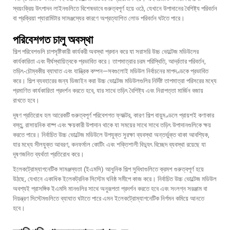
স্বয়ংক্রিয় উৎপাদন লাইনগুলিতে বিশেষভাবে গুরুত্বপূর্ণ হয়ে ওঠে, যেখানে উপাদানের বৈশিষ্ট্য পরিবর্তন
বা প্রক্রিয়া প্যারামিটার সামঞ্জস্যের কারণে অপ্রত্যাশিত লোড পরিবর্তন ঘটতে পারে।
পরিবেশগত চালু অবস্থা
শিল্প পরিবেশগুলি চাপসৃষ্টিকারী কার্যকরী অবস্থা প্রদান করে যা সরাসরি উচ্চ ভোল্টেজ মডিউলের
কার্যকারিতা এবং দীর্ঘস্থায়িত্বকে প্রভাবিত করে। তাপমাত্রার চরম পরিস্থিতি, আর্দ্রতার পরিবর্তন,
তড়িৎ-চৌম্বকীয় ব্যাঘাত এবং যান্ত্রিক কম্পন—সবগুলোই মডিউল নির্বাচনের মাপদণ্ডকে প্রভাবিত
করে। শিল্প ব্যবহারের জন্য ডিজাইন করা উচ্চ ভোল্টেজ মডিউলগুলির নির্দিষ্ট তাপমাত্রা পরিসরের মধ্যে
প্রমাণিত কার্যকারিতা প্রদর্শন করতে হবে, যার সাথে তড়িৎ বৈশিষ্ট্য এবং নিরাপত্তা মার্জিন বজায়
রাখতে হবে।
দূষণ প্রতিরোধ হল আরেকটি গুরুত্বপূর্ণ পরিবেশগত ফ্যাক্টর, কারণ শিল্প বায়ুমণ্ডলে প্রায়শই কণাকার
বস্তু, রাসায়নিক বাষ্প এবং ক্ষয়কারী উপাদান থাকে যা সময়ের সাথে সাথে তড়িৎ উপাদানগুলিকে ক্ষয়
করতে পারে। নির্বাচিত উচ্চ ভোল্টেজ মডিউলে উপযুক্ত সুরক্ষা ব্যবস্থা অন্তর্ভুক্ত থাকা আবশ্যিক,
যার মধ্যে সীলযুক্ত আবরণ, কনফর্মাল কোটিং এবং শক্তিশালী বিদ্যুৎ বিচ্ছেদ ব্যবস্থা রয়েছে যা
দূষণজনিত ব্যর্থতা প্রতিরোধ করে।
ইলেকট্রোম্যাগনেটিক সামঞ্জস্যতা (ইএমসি) আধুনিক শিল্প সুবিধাগুলিতে ক্রমশ গুরুত্বপূর্ণ হয়ে
উঠছে, যেখানে একাধিক ইলেকট্রনিক সিস্টেম ঘনিষ্ঠ সমীপে কাজ করে। নির্বাচিত
উচ্চ ভোল্টেজ মডিউল
অবশ্যই প্রাসঙ্গিক ইএমসি মানগুলির সাথে অনুরূপতা প্রদর্শন করতে হবে এবং সংলগ্ন সরঞ্জাম বা
নিয়ন্ত্রণ সিস্টেমগুলিতে ব্যাঘাত ঘটাতে পারে এমন ইলেকট্রোম্যাগনেটিক নির্গমন কমিয়ে আনতে
হবে।