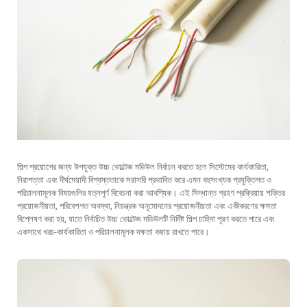
শিল্প প্রয়োগের জন্য উপযুক্ত উচ্চ ভোল্টেজ মডিউল নির্বাচন করতে হলে সিস্টেমের কার্যকারিতা,
নিরাপত্তা এবং দীর্ঘমেয়াদী বিশ্বস্ততাকে সরাসরি প্রভাবিত করে এমন বহুসংখ্যক প্রযুক্তিগত ও
পরিচালনামূলক বিষয়গুলির যত্নপূর্ণ বিবেচনা করা আবশ্যিক। এই সিদ্ধান্ত গ্রহণ প্রক্রিয়ায় শক্তির
প্রয়োজনীয়তা, পরিবেশগত অবস্থা, নিয়ন্ত্রক অনুমোদনের প্রয়োজনীয়তা এবং একীকরণের ক্ষমতা
বিশ্লেষণ করা হয়, যাতে নির্বাচিত উচ্চ ভোল্টেজ মডিউলটি নির্দিষ্ট শিল্প চাহিদা পূরণ করতে পারে এবং
একসাথে খরচ-কার্যকারিতা ও পরিচালনামূলক দক্ষতা বজায় রাখতে পারে।