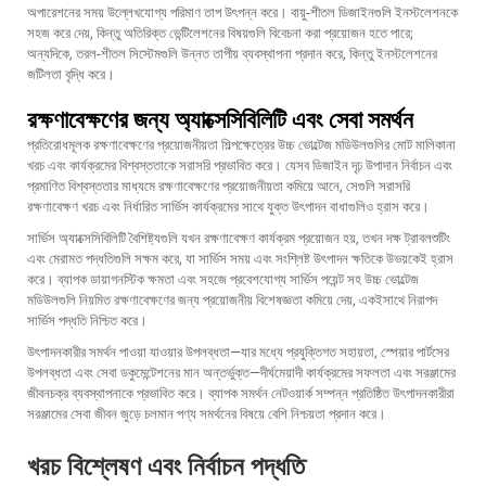
অপারেশনের সময় উল্লেখযোগ্য পরিমাণ তাপ উৎপন্ন করে। বায়ু-শীতল ডিজাইনগুলি ইনস্টলেশনকে
সহজ করে দেয়, কিন্তু অতিরিক্ত ভেন্টিলেশনের বিষয়গুলি বিবেচনা করা প্রয়োজন হতে পারে;
অন্যদিকে, তরল-শীতল সিস্টেমগুলি উন্নত তাপীয় ব্যবস্থাপনা প্রদান করে, কিন্তু ইনস্টলেশনের
জটিলতা বৃদ্ধি করে।
রক্ষণাবেক্ষণের জন্য অ্যাক্সেসিবিলিটি এবং সেবা সমর্থন
প্রতিরোধমূলক রক্ষণাবেক্ষণের প্রয়োজনীয়তা শিল্পক্ষেত্রের উচ্চ ভোল্টেজ মডিউলগুলির মোট মালিকানা
খরচ এবং কার্যক্রমের বিশ্বস্ততাকে সরাসরি প্রভাবিত করে। যেসব ডিজাইন দৃঢ় উপাদান নির্বাচন এবং
প্রমাণিত বিশ্বস্ততার মাধ্যমে রক্ষণাবেক্ষণের প্রয়োজনীয়তা কমিয়ে আনে, সেগুলি সরাসরি
রক্ষণাবেক্ষণ খরচ এবং নির্ধারিত সার্ভিস কার্যক্রমের সাথে যুক্ত উৎপাদন বাধাগুলিও হ্রাস করে।
সার্ভিস অ্যাক্সেসিবিলিটি বৈশিষ্ট্যগুলি যখন রক্ষণাবেক্ষণ কার্যক্রম প্রয়োজন হয়, তখন দক্ষ ট্রাবলশুটিং
এবং মেরামত পদ্ধতিগুলি সক্ষম করে, যা সার্ভিস সময় এবং সংশ্লিষ্ট উৎপাদন ক্ষতিকে উভয়কেই হ্রাস
করে। ব্যাপক ডায়াগনস্টিক ক্ষমতা এবং সহজে প্রবেশযোগ্য সার্ভিস পয়েন্ট সহ উচ্চ ভোল্টেজ
মডিউলগুলি নিয়মিত রক্ষণাবেক্ষণের জন্য প্রয়োজনীয় বিশেষজ্ঞতা কমিয়ে দেয়, একইসাথে নিরাপদ
সার্ভিস পদ্ধতি নিশ্চিত করে।
উৎপাদনকারীর সমর্থন পাওয়া যাওয়ার উপলব্ধতা—যার মধ্যে প্রযুক্তিগত সহায়তা, স্পেয়ার পার্টসের
উপলব্ধতা এবং সেবা ডকুমেন্টেশনের মান অন্তর্ভুক্ত—দীর্ঘমেয়াদী কার্যক্রমের সফলতা এবং সরঞ্জামের
জীবনচক্র ব্যবস্থাপনাকে প্রভাবিত করে। ব্যাপক সমর্থন নেটওয়ার্ক সম্পন্ন প্রতিষ্ঠিত উৎপাদনকারীরা
সরঞ্জামের সেবা জীবন জুড়ে চলমান পণ্য সমর্থনের বিষয়ে বেশি নিশ্চয়তা প্রদান করে।
খরচ বিশ্লেষণ এবং নির্বাচন পদ্ধতি