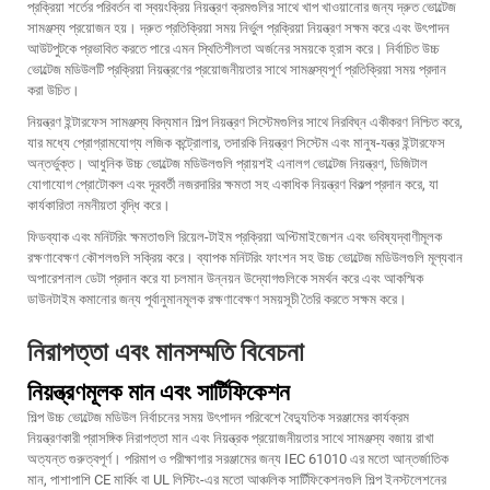
প্রক্রিয়া শর্তের পরিবর্তন বা স্বয়ংক্রিয় নিয়ন্ত্রণ ক্রমগুলির সাথে খাপ খাওয়ানোর জন্য দ্রুত ভোল্টেজ
সামঞ্জস্য প্রয়োজন হয়। দ্রুত প্রতিক্রিয়া সময় নির্ভুল প্রক্রিয়া নিয়ন্ত্রণ সক্ষম করে এবং উৎপাদন
আউটপুটকে প্রভাবিত করতে পারে এমন স্থিতিশীলতা অর্জনের সময়কে হ্রাস করে। নির্বাচিত উচ্চ
ভোল্টেজ মডিউলটি প্রক্রিয়া নিয়ন্ত্রণের প্রয়োজনীয়তার সাথে সামঞ্জস্যপূর্ণ প্রতিক্রিয়া সময় প্রদান
করা উচিত।
নিয়ন্ত্রণ ইন্টারফেস সামঞ্জস্য বিদ্যমান শিল্প নিয়ন্ত্রণ সিস্টেমগুলির সাথে নিরবিঘ্ন একীকরণ নিশ্চিত করে,
যার মধ্যে প্রোগ্রামযোগ্য লজিক কন্ট্রোলার, তদারকি নিয়ন্ত্রণ সিস্টেম এবং মানুষ-যন্ত্র ইন্টারফেস
অন্তর্ভুক্ত। আধুনিক উচ্চ ভোল্টেজ মডিউলগুলি প্রায়শই এনালগ ভোল্টেজ নিয়ন্ত্রণ, ডিজিটাল
যোগাযোগ প্রোটোকল এবং দূরবর্তী নজরদারির ক্ষমতা সহ একাধিক নিয়ন্ত্রণ বিকল্প প্রদান করে, যা
কার্যকারিতা নমনীয়তা বৃদ্ধি করে।
ফিডব্যাক এবং মনিটরিং ক্ষমতাগুলি রিয়েল-টাইম প্রক্রিয়া অপ্টিমাইজেশন এবং ভবিষ্যদ্বাণীমূলক
রক্ষণাবেক্ষণ কৌশলগুলি সক্রিয় করে। ব্যাপক মনিটরিং ফাংশন সহ উচ্চ ভোল্টেজ মডিউলগুলি মূল্যবান
অপারেশনাল ডেটা প্রদান করে যা চলমান উন্নয়ন উদ্যোগগুলিকে সমর্থন করে এবং আকস্মিক
ডাউনটাইম কমানোর জন্য পূর্বানুমানমূলক রক্ষণাবেক্ষণ সময়সূচী তৈরি করতে সক্ষম করে।
নিরাপত্তা এবং মানসম্মতি বিবেচনা
নিয়ন্ত্রণমূলক মান এবং সার্টিফিকেশন
শিল্প উচ্চ ভোল্টেজ মডিউল নির্বাচনের সময় উৎপাদন পরিবেশে বৈদ্যুতিক সরঞ্জামের কার্যক্রম
নিয়ন্ত্রণকারী প্রাসঙ্গিক নিরাপত্তা মান এবং নিয়ন্ত্রক প্রয়োজনীয়তার সাথে সামঞ্জস্য বজায় রাখা
অত্যন্ত গুরুত্বপূর্ণ। পরিমাপ ও পরীক্ষাগার সরঞ্জামের জন্য IEC 61010 এর মতো আন্তর্জাতিক
মান, পাশাপাশি CE মার্কিং বা UL লিস্টিং-এর মতো আঞ্চলিক সার্টিফিকেশনগুলি শিল্প ইনস্টলেশনের