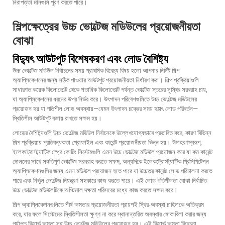
নিরাপত্তা মানগুলি পূরণ করতে পারে।
শিল্পক্ষেত্রের উচ্চ ভোল্টেজ মডিউলের প্রয়োজনীয়তা
বোঝা
বিদ্যুৎ আউটপুট বিশেষকরণ এবং লোড বৈশিষ্ট্য
উচ্চ ভোল্টেজ মডিউল নির্বাচনের সময় প্রাথমিক বিবেচ্য বিষয় হলো আপনার নির্দিষ্ট শিল্প
অ্যাপ্লিকেশনের জন্য সঠিক পাওয়ার আউটপুট প্রয়োজনীয়তা নির্ধারণ করা। শিল্প প্রক্রিয়াগুলি
সাধারণত কয়েক কিলোভোল্ট থেকে শতাধিক কিলোভোল্ট পর্যন্ত ভোল্টেজ স্তরের সুস্থির সরবরাহ চায়,
যা অ্যাপ্লিকেশনের ধরনের উপর নির্ভর করে। উৎপাদন পরিবেশগুলিতে উচ্চ ভোল্টেজ মডিউলের
প্রয়োজন হয় যা গতিশীল লোড অবস্থায়—যেমন উৎপাদন চক্রের সময় হঠাৎ লোড পরিবর্তন—
স্থিতিশীল আউটপুট বজায় রাখতে সক্ষম হয়।
লোডের বৈশিষ্ট্যগুলি উচ্চ ভোল্টেজ মডিউল নির্বাচনকে উল্লেখযোগ্যভাবে প্রভাবিত করে, কারণ বিভিন্ন
শিল্প প্রক্রিয়ায় প্রতিবন্ধকতা প্রোফাইল এবং কারেন্ট প্রয়োজনীয়তা ভিন্ন হয়। উদাহরণস্বরূপ,
ইলেকট্রোস্ট্যাটিক স্প্রে কোটিং সিস্টেমগুলি এমন উচ্চ ভোল্টেজ মডিউল প্রয়োজন করে যা কম কারেন্ট
দোলনের সাথে সঙ্গতিপূর্ণ ভোল্টেজ সরবরাহ করতে সক্ষম, অন্যদিকে ইলেকট্রোস্ট্যাটিক প্রিসিপিটেশন
অ্যাপ্লিকেশনগুলির জন্য এমন মডিউল প্রয়োজন হতে পারে যা উচ্চতর কারেন্ট লোড পরিচালনা করতে
পারে এবং নির্ভুল ভোল্টেজ নিয়ন্ত্রণ সহকারে কাজ করতে পারে। এই লোড গতিশীলতা বোঝা নির্বাচিত
উচ্চ ভোল্টেজ মডিউলটিকে অপ্টিমাল দক্ষতা পরিসরের মধ্যে কাজ করতে সক্ষম করে।
শিল্প অ্যাপ্লিকেশনগুলিতে শীর্ষ ক্ষমতার প্রয়োজনীয়তা প্রায়শই স্থির-অবস্থা চাহিদাকে অতিক্রম
করে, যার ফলে সিস্টেমের স্থিতিশীলতা ক্ষুণ্ণ না করে স্থানান্তরিত অবস্থার মোকাবিলা করার জন্য
পর্যাপ্ত রিজার্ভ ক্ষমতা সহ উচ্চ ভোল্টেজ মডিউলের প্রয়োজন হয়। এই রিজার্ভ ক্ষমতা বিবেচনা