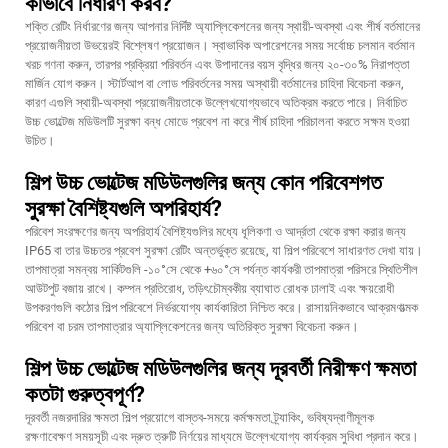
কীভাবে নির্ধারণ করব?
শক্তি রেটিং নির্ধারণের জন্য আপনার নির্দিষ্ট অ্যাপ্লিকেশনের জন্য স্থায়ী-অবস্থা এবং শীর্ষ বর্তমানের
প্রয়োজনীয়তা উভয়েরই বিশ্লেষণ প্রয়োজন। স্বাভাবিক অপারেশনের সময় সর্বোচ্চ চলমান বর্তমান
খরচ গণনা করুন, তারপর প্রক্রিয়া পরিবর্তন এবং উপাদানের বয়স বৃদ্ধির জন্য ২০-৩০% নিরাপত্তা
মার্জিন যোগ করুন। স্টার্টআপ বা লোড পরিবর্তনের সময় অস্থায়ী বর্তমানের চাহিদা বিবেচনা করুন,
কারণ এগুলি স্থায়ী-অবস্থা প্রয়োজনীয়তাকে উল্লেখযোগ্যভাবে অতিক্রম করতে পারে। নির্বাচিত
উচ্চ ভোল্টেজ মডিউলটি সুরক্ষা বন্ধ মোডে প্রবেশ না করে শীর্ষ চাহিদা পরিচালনা করতে সক্ষম হওয়া
উচিত।
শিল্প উচ্চ ভোল্টেজ মডিউলগুলির জন্য কোন পরিবেশগত
সুরক্ষা বৈশিষ্ট্যগুলি অপরিহার্য?
পরিবেশ সংরক্ষণের জন্য অপরিহার্য বৈশিষ্ট্যগুলির মধ্যে ধূলিকণা ও আর্দ্রতা থেকে রক্ষা করার জন্য
IP65 বা তার উচ্চতর প্রবেশ সুরক্ষা রেটিং অন্তর্ভুক্ত রয়েছে, যা শিল্প পরিবেশে সাধারণত দেখা যায়।
তাপমাত্রা সমন্বয় সার্কিটগুলি -১০°সে থেকে +৬০°সে পর্যন্ত কার্যকরী তাপমাত্রা পরিসরে স্থিতিশীল
আউটপুট বজায় রাখে। কম্পন প্রতিরোধ, তড়িৎচৌম্বকীয় ব্যাঘাত রোধক ঢালাই এবং ক্ষয়রোধী
উপকরণগুলি কঠোর শিল্প পরিবেশে নির্ভরযোগ্য কার্যকারিতা নিশ্চিত করে। রাসায়নিকভাবে আক্রমণাত্মক
পরিবেশ বা চরম তাপমাত্রার অ্যাপ্লিকেশনের জন্য অতিরিক্ত সুরক্ষা বিবেচনা করুন।
শিল্প উচ্চ ভোল্টেজ মডিউলগুলির জন্য দূরবর্তী নিরীক্ষণ ক্ষমতা
কতটা গুরুত্বপূর্ণ?
দূরবর্তী নজরদারির ক্ষমতা শিল্প প্রয়োগে বাস্তব-সময়ে কর্মক্ষমতা ট্র্যাকিং, ভবিষ্যদ্বাণীমূলক
রক্ষণাবেক্ষণ সময়সূচী এবং দ্রুত ত্রুটি নির্ণয়ের মাধ্যমে উল্লেখযোগ্য কার্যক্রম সুবিধা প্রদান করে।