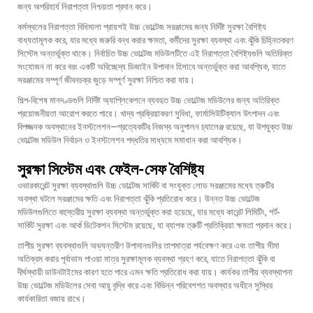
জন্য অপরিহার্য নিরাপত্তা নিশ্চয়তা প্রদান করে।
কর্মস্থলের নিরাপত্তা বিধিমালা প্রায়শই উচ্চ ভোল্টেজ সরঞ্জামের জন্য নির্দিষ্ট সুরক্ষা বৈশিষ্ট্য
বাধ্যতামূলক করে, যার মধ্যে জরুরি বন্ধ করার ক্ষমতা, কর্মীদের সুরক্ষা ব্যবস্থা এবং ঝুঁকি চিহ্নিতকরণ
সিস্টেম অন্তর্ভুক্ত থাকে। নির্বাচিত উচ্চ ভোল্টেজ মডিউলটিতে এই নিরাপত্তা বৈশিষ্ট্যগুলি অতিরিক্ত
সংযোজন না করে বরং একটি অবিচ্ছেদ্য ডিজাইন উপাদান হিসাবে অন্তর্ভুক্ত করা আবশ্যিক, যাতে
সরঞ্জামের সম্পূর্ণ জীবনচক্র জুড়ে সম্পূর্ণ সুরক্ষা নিশ্চিত করা যায়।
শিল্প-বিশেষ মানদণ্ডগুলি নির্দিষ্ট অ্যাপ্লিকেশনে ব্যবহৃত উচ্চ ভোল্টেজ মডিউলের জন্য অতিরিক্ত
প্রয়োজনীয়তা আরোপ করতে পারে। খাদ্য প্রক্রিয়াকরণ সুবিধা, ফার্মাসিউটিক্যাল উৎপাদন এবং
বিপজ্জনক অবস্থানের ইনস্টলেশন—প্রত্যেকটির নিজস্ব অনুপালন চ্যালেঞ্জ রয়েছে, যা উপযুক্ত উচ্চ
ভোল্টেজ মডিউল নির্বাচন ও ইনস্টলেশন পদ্ধতির মাধ্যমে সমাধান করা আবশ্যিক।
সুরক্ষা সিস্টেম এবং ফেইল-সেফ বৈশিষ্ট্য
ওভারকারেন্ট সুরক্ষা ব্যবস্থাগুলি উচ্চ ভোল্টেজ সার্কিট বা সংযুক্ত লোড সরঞ্জামের মধ্যে ত্রুটির
অবস্থা ঘটলে সরঞ্জামের ক্ষতি এবং নিরাপত্তা ঝুঁকি প্রতিরোধ করে। উন্নত উচ্চ ভোল্টেজ
মডিউলগুলিতে বহুস্তরীয় সুরক্ষা ব্যবস্থা অন্তর্ভুক্ত করা হয়েছে, যার মধ্যে কারেন্ট লিমিটিং, শর্ট-
সার্কিট সুরক্ষা এবং আর্ক ডিটেকশন সিস্টেম রয়েছে, যা ব্যাপক ত্রুটি প্রতিক্রিয়া ক্ষমতা প্রদান করে।
তাপীয় সুরক্ষা ব্যবস্থাগুলি অভ্যন্তরীণ উপাদানগুলির তাপমাত্রা পর্যবেক্ষণ করে এবং তাপীয় সীমা
অতিক্রম করার পূর্বাভাস পাওয়া মাত্র সুরক্ষামূলক ব্যবস্থা গ্রহণ করে, যাতে নিরাপত্তা ঝুঁকি বা
দীর্ঘস্থায়ী ডাউনটাইমের কারণ হতে পারে এমন ক্ষতি প্রতিরোধ করা যায়। কার্যকর তাপীয় ব্যবস্থাপনা
উচ্চ ভোল্টেজ মডিউলের সেবা আয়ু বৃদ্ধি করে এবং বিভিন্ন পরিবেশগত অবস্থার অধীনে সুস্থির
কার্যকারিতা বজায় রাখে।