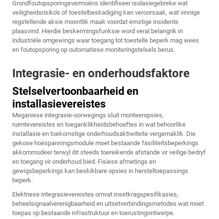
Grondfoutopsporingsvermoëns identifiseer isolasiegebreke wat
veiligheidsrisiko's of toestelbeskadiging kan veroorsaak, wat vinnige
regstellende aksie moontlik maak voordat ernstige insidente
plaasvind. Hierdie beskermingsfunksie word veral belangrik in
industriële omgewings waar toegang tot toestelle beperk mag wees
en foutopsporing op outomatiese moniteringstelsels berus.
Integrasie- en onderhoudsfaktore
Stelselvertoonbaarheid en
installasievereistes
Meganiese integrasie-oorwegings sluit monteeropsies,
ruimtevereistes en toeganklikheidsbehoeftes in wat behoorlike
installasie en toekomstige onderhoudsaktiwiteite vergemaklik. Die
gekose hoëspanningsmodule moet bestaande fasiliteitsbeperkings
akkommodeer terwyl dit steeds toereikende afstande vir veilige bedryf
en toegang vir onderhoud bied. Fisiese afmetings en
gewigsbeperkings kan beskikbare opsies in hersteltoepassings
beperk.
Elektriese integrasievereistes omvat insetkragspesifikasies,
beheelsignaalverenigbaarheid en uitsetverbindingsmetodes wat moet
toepas op bestaande infrastruktuur en toerustingontwerpe.