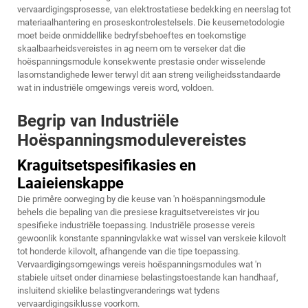
vervaardigingsprosesse, van elektrostatiese bedekking en neerslag tot
materiaalhantering en proseskontrolestelsels. Die keusemetodologie
moet beide onmiddellike bedryfsbehoeftes en toekomstige
skaalbaarheidsvereistes in ag neem om te verseker dat die
hoëspanningsmodule konsekwente prestasie onder wisselende
lasomstandighede lewer terwyl dit aan streng veiligheidsstandaarde
wat in industriële omgewings vereis word, voldoen.
Begrip van Industriële
Hoëspanningsmodulevereistes
Kraguitsetspesifikasies en
Laaieienskappe
Die primêre oorweging by die keuse van 'n hoëspanningsmodule
behels die bepaling van die presiese kraguitsetvereistes vir jou
spesifieke industriële toepassing. Industriële prosesse vereis
gewoonlik konstante spanningvlakke wat wissel van verskeie kilovolt
tot honderde kilovolt, afhangende van die tipe toepassing.
Vervaardigingsomgewings vereis hoëspanningsmodules wat 'n
stabiele uitset onder dinamiese belastingstoestande kan handhaaf,
insluitend skielike belastingveranderings wat tydens
vervaardigingsiklusse voorkom.