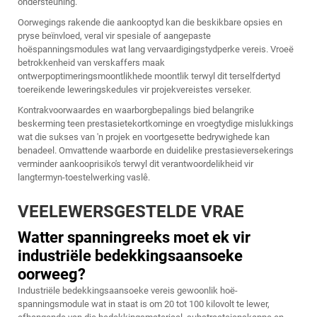
ondersteuning.
Oorwegings rakende die aankooptyd kan die beskikbare opsies en
pryse beïnvloed, veral vir spesiale of aangepaste
hoëspanningsmodules wat lang vervaardigingstydperke vereis. Vroeë
betrokkenheid van verskaffers maak
ontwerpoptimeringsmoontlikhede moontlik terwyl dit terselfdertyd
toereikende leweringskedules vir projekvereistes verseker.
Kontrakvoorwaardes en waarborgbepalings bied belangrike
beskerming teen prestasietekortkominge en vroegtydige mislukkings
wat die sukses van 'n projek en voortgesette bedrywighede kan
benadeel. Omvattende waarborde en duidelike prestasieversekerings
verminder aankooprisiko's terwyl dit verantwoordelikheid vir
langtermyn-toestelwerking vaslê.
VEELEWERSGESTELDE VRAE
Watter spanningreeks moet ek vir
industriële bedekkingsaansoeke
oorweeg?
Industriële bedekkingsaansoeke vereis gewoonlik hoë-
spanningsmodule wat in staat is om 20 tot 100 kilovolt te lewer,