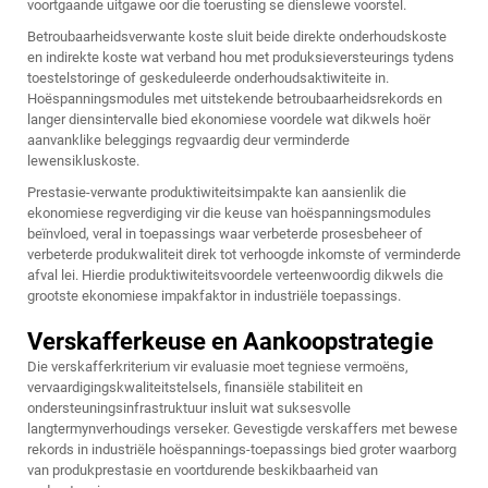
voortgaande uitgawe oor die toerusting se dienslewe voorstel.
Betroubaarheidsverwante koste sluit beide direkte onderhoudskoste
en indirekte koste wat verband hou met produksieversteurings tydens
toestelstoringe of geskeduleerde onderhoudsaktiwiteite in.
Hoëspanningsmodules met uitstekende betroubaarheidsrekords en
langer diensintervalle bied ekonomiese voordele wat dikwels hoër
aanvanklike beleggings regvaardig deur verminderde
lewensikluskoste.
Prestasie-verwante produktiwiteitsimpakte kan aansienlik die
ekonomiese regverdiging vir die keuse van hoëspanningsmodules
beïnvloed, veral in toepassings waar verbeterde prosesbeheer of
verbeterde produkwaliteit direk tot verhoogde inkomste of verminderde
afval lei. Hierdie produktiwiteitsvoordele verteenwoordig dikwels die
grootste ekonomiese impakfaktor in industriële toepassings.
Verskafferkeuse en Aankoopstrategie
Die verskafferkriterium vir evaluasie moet tegniese vermoëns,
vervaardigingskwaliteitstelsels, finansiële stabiliteit en
ondersteuningsinfrastruktuur insluit wat suksesvolle
langtermynverhoudings verseker. Gevestigde verskaffers met bewese
rekords in industriële hoëspannings-toepassings bied groter waarborg
van produkprestasie en voortdurende beskikbaarheid van