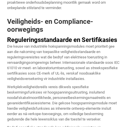
proaktiewe onderhoudsbeplanning moontlik gemaak word om
onbeplande stilstand te verminder.
Veiligheids- en Compliance-
oorwegings
Reguleringsstandaarde en Sertifikasies
Die keuse van industriële hoëspanningsmodules moet prioriteit gee
aan die nakoming van toepaslike veiligheidsstandaarde en
reguleringsvereistes wat die bedryf van elektriese toerusting in
vervaardigingsomgewings beheer. Internasionale standaarde soos IEC
61010 vir meet- en laboratoriumtoerusting, sowel as streekspesifieke
sertifikasies soos CE-merk of UL-lis, verskaf noodsaaklike
veiligheidsversekering vir industriële installasies.
Werkplekveiligheidsreëls vereis dikwels spesifieke
beskermingsfunksies vir hoogspanningsuitrusting, insluitend
noodafskakelmoontlikhede, personeelbeskermingsmaatreëls en
gevareidentifikasiesisteme. Die gekose hoogspanningsmodule moet
hierdie veiligheidsfunksies as inherente ontwerp-elemente insluit
eerder as ná-verkope-toevoegings, om volledige beskerming
gedurende die hele lewensiklus van die toestel te verseker.