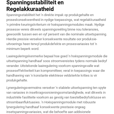
Spanningsstabiliteit en
Regelakkuraatheid
Spanningsstabiliteit het 'n direkte impak op produkgehalte en
proseskonsekwentheid in nydige toepassings, wat regelakkuraatheid
'n primêre keuringskriterium vir hoëspanningsmodules maak. Nydige
prosesse vereis dikwels spanningsreëling binne nou toleransies,
gewoonlik tussen een en vyf persent van die nominale uitsetspanning.
Hierdie presisie verseker konsekwente resultate oor produksie-
uitvoerings heen terwyl produkdefekte en prosesvariasies tot 'n
minimum beperk word.
Laaireguleringskenmerke bepaal hoe goed 'n hoëspanningsmodule die
uitsetspanning handhaaf soos stroomvereistes tydens normale bedryf
verander. Uitstekende laairegulering voorkom spanningsvalle wat
proseseffektiwiteit kan kompromitteer, veral in toepassings waar die
handhawing van 'n konstante elektriese veldsterkte krities is vir
produkgehalte.
Lynerguleringsvermoëns verseker 'n stabiele uitsetspanning ten spyte
van variasies in insetkragvoorsieningsomstandighede, wat dikwels in
industriële fasiliteite voorkom as gevolg van toestelbedryfsiklusse en
stroombaanfluktuasies. 'n Hoëspanningsmodule met robuuste
lynergulering handhaaf konsekwente prestasie ongeag
insetspanningsvariasies, wat die behoefte aan addisionele