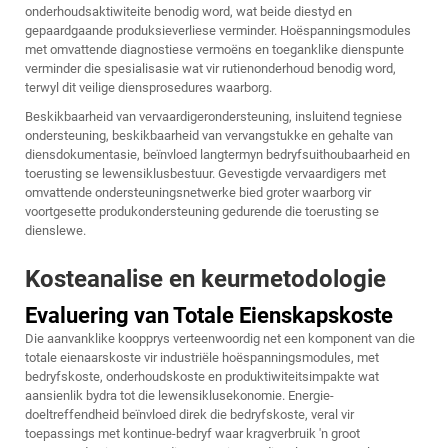
onderhoudsaktiwiteite benodig word, wat beide diestyd en
gepaardgaande produksieverliese verminder. Hoëspanningsmodules
met omvattende diagnostiese vermoëns en toeganklike dienspunte
verminder die spesialisasie wat vir rutienonderhoud benodig word,
terwyl dit veilige diensprosedures waarborg.
Beskikbaarheid van vervaardigerondersteuning, insluitend tegniese
ondersteuning, beskikbaarheid van vervangstukke en gehalte van
diensdokumentasie, beïnvloed langtermyn bedryfsuithoubaarheid en
toerusting se lewensiklusbestuur. Gevestigde vervaardigers met
omvattende ondersteuningsnetwerke bied groter waarborg vir
voortgesette produkondersteuning gedurende die toerusting se
dienslewe.
Kosteanalise en keurmetodologie
Evaluering van Totale Eienskapskoste
Die aanvanklike koopprys verteenwoordig net een komponent van die
totale eienaarskoste vir industriële hoëspanningsmodules, met
bedryfskoste, onderhoudskoste en produktiwiteitsimpakte wat
aansienlik bydra tot die lewensiklusekonomie. Energie-
doeltreffendheid beïnvloed direk die bedryfskoste, veral vir
toepassings met kontinue-bedryf waar kragverbruik 'n groot