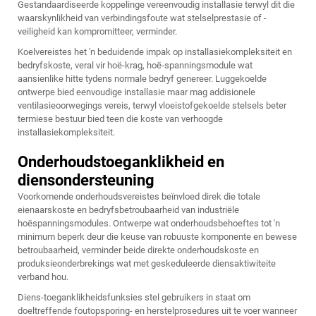
Gestandaardiseerde koppelinge vereenvoudig installasie terwyl dit die
waarskynlikheid van verbindingsfoute wat stelselprestasie of -
veiligheid kan kompromitteer, verminder.
Koelvereistes het 'n beduidende impak op installasiekompleksiteit en
bedryfskoste, veral vir hoë-krag, hoë-spanningsmodule wat
aansienlike hitte tydens normale bedryf genereer. Luggekoelde
ontwerpe bied eenvoudige installasie maar mag addisionele
ventilasieoorwegings vereis, terwyl vloeistofgekoelde stelsels beter
termiese bestuur bied teen die koste van verhoogde
installasiekompleksiteit.
Onderhoudstoeganklikheid en
diensondersteuning
Voorkomende onderhoudsvereistes beïnvloed direk die totale
eienaarskoste en bedryfsbetroubaarheid van industriële
hoëspanningsmodules. Ontwerpe wat onderhoudsbehoeftes tot 'n
minimum beperk deur die keuse van robuuste komponente en bewese
betroubaarheid, verminder beide direkte onderhoudskoste en
produksieonderbrekings wat met geskeduleerde diensaktiwiteite
verband hou.
Diens-toeganklikheidsfunksies stel gebruikers in staat om
doeltreffende foutopsporing- en herstelprosedures uit te voer wanneer