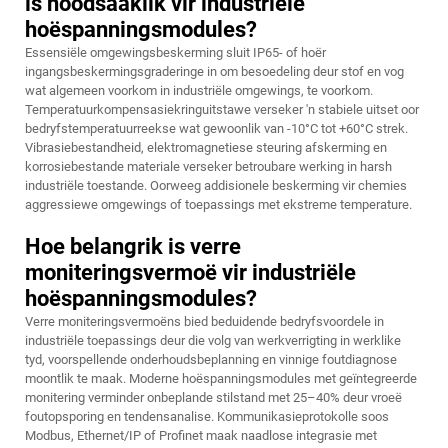
is noodsaaklik vir industriële
hoëspanningsmodules?
Essensiële omgewingsbeskerming sluit IP65- of hoër
ingangsbeskermingsgraderinge in om besoedeling deur stof en vog
wat algemeen voorkom in industriële omgewings, te voorkom.
Temperatuurkompensasiekringuitstawe verseker 'n stabiele uitset oor
bedryfstemperatuurreekse wat gewoonlik van -10°C tot +60°C strek.
Vibrasiebestandheid, elektromagnetiese steuring afskerming en
korrosiebestande materiale verseker betroubare werking in harsh
industriële toestande. Oorweeg addisionele beskerming vir chemies
aggressiewe omgewings of toepassings met ekstreme temperature.
Hoe belangrik is verre
moniteringsvermoë vir industriële
hoëspanningsmodules?
Verre moniteringsvermoëns bied beduidende bedryfsvoordele in
industriële toepassings deur die volg van werkverrigting in werklike
tyd, voorspellende onderhoudsbeplanning en vinnige foutdiagnose
moontlik te maak. Moderne hoëspanningsmodules met geïntegreerde
monitering verminder onbeplande stilstand met 25–40% deur vroeë
foutopsporing en tendensanalise. Kommunikasieprotokolle soos
Modbus, Ethernet/IP of Profinet maak naadlose integrasie met