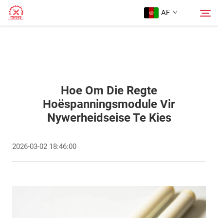
AF
Tuisblad
Soek
Produkte
Hoe Om Die Regte
Hoëspanningsmodule Vir
Nywerheidseise Te Kies
Oor Ons
2026-03-02 18:46:00
Gevalle
Blog
Kontak Ons