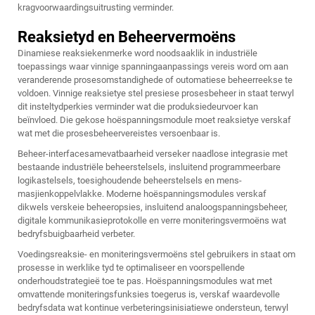
kragvoorwaardingsuitrusting verminder.
Reaksietyd en Beheervermoëns
Dinamiese reaksiekenmerke word noodsaaklik in industriële
toepassings waar vinnige spanningaanpassings vereis word om aan
veranderende prosesomstandighede of outomatiese beheerreekse te
voldoen. Vinnige reaksietye stel presiese prosesbeheer in staat terwyl
dit insteltydperkies verminder wat die produksiedeurvoer kan
beïnvloed. Die gekose hoëspanningsmodule moet reaksietye verskaf
wat met die prosesbeheervereistes versoenbaar is.
Beheer-interfacesamevatbaarheid verseker naadlose integrasie met
bestaande industriële beheerstelsels, insluitend programmeerbare
logikastelsels, toesighoudende beheerstelsels en mens-
masjienkoppelvlakke. Moderne hoëspanningsmodules verskaf
dikwels verskeie beheeropsies, insluitend analoogspanningsbeheer,
digitale kommunikasieprotokolle en verre moniteringsvermoëns wat
bedryfsbuigbaarheid verbeter.
Voedingsreaksie- en moniteringsvermoëns stel gebruikers in staat om
prosesse in werklike tyd te optimaliseer en voorspellende
onderhoudstrategieë toe te pas. Hoëspanningsmodules wat met
omvattende moniteringsfunksies toegerus is, verskaf waardevolle
bedryfsdata wat kontinue verbeteringsinisiatiewe ondersteun, terwyl