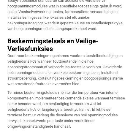
Bedryf-spesifieke standaarde kan addisionele vereistes vir
hoogspanningsmodules wat in spesifieke toepassings gebruik word,
opleg. Voedselverwerkingstasies, farmaseutiese vervaardiging en
installasies in gevaarlike lokasies stel elk unieke
nakomingsuitdagings wat deur gepaste keuse en installasiepraktyke
van hoogspanningsmodules aangespreek moet word.
Beskermingstelsels en Veilige-
Verliesfunksies
Oorstroombeskermingsmeganismes voorkom toestelbeskadiging en
veiligheidsrisiko's wanneer fouttoestande in die hoë
spanningstroombaan of verbonde las-toestelle voorkom. Gevorderde
hoë spanningmodules sluit verskeie beskermingslae in, insluitend
stroombeperking, kortsluitingsbeskerming en boogopsporingsisteme
wat omvattende foutreaksievermoëns bied.
Termiese beskermingstelsels monitor die temperatuur van interne
komponente en implementeer beskermende aksies wanneer termiese
perke benader word, om beskadiging te voorkom wat tot
veiligheidsrisiko's of langdurige afbreektyd kan lei. Effektiewe
termiese bestuur verleng die dienslewe van hoë spanningmodules
terwyl dit konsekwente prestasie onder verskillende
omgewingsomstandighede handhaaf.