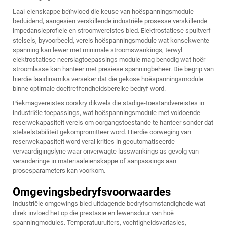
Laai-eienskappe beïnvloed die keuse van hoëspanningsmodule
beduidend, aangesien verskillende industriële prosesse verskillende
impedansieprofiele en stroomvereistes bied. Elektrostatiese spuitverf-
stelsels, byvoorbeeld, vereis hoëspanningsmodule wat konsekwente
spanning kan lewer met minimale stroomswankings, terwyl
elektrostatiese neerslagtoepassings module mag benodig wat hoër
stroomlasse kan hanteer met presiese spanningbeheer. Die begrip van
hierdie laaidinamika verseker dat die gekose hoëspanningsmodule
binne optimale doeltreffendheidsbereike bedryf word.
Piekmagvereistes oorskry dikwels die stadige-toestandvereistes in
industriële toepassings, wat hoëspanningsmodule met voldoende
reserwekapasiteit vereis om oorgangstoestande te hanteer sonder dat
stelselstabiliteit gekompromitteer word. Hierdie oorweging van
reserwekapasiteit word veral krities in geoutomatiseerde
vervaardigingslyne waar onverwagte lasswankings as gevolg van
veranderinge in materiaaleienskappe of aanpassings aan
prosesparameters kan voorkom.
Omgevingsbedryfsvoorwaardes
Industriële omgewings bied uitdagende bedryfsomstandighede wat
direk invloed het op die prestasie en lewensduur van hoë
spanningmodules. Temperatuuruiters, vochtigheidsvariasies,