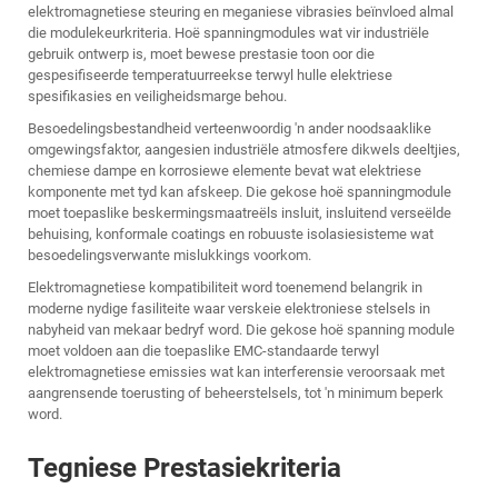
elektromagnetiese steuring en meganiese vibrasies beïnvloed almal
die modulekeurkriteria. Hoë spanningmodules wat vir industriële
gebruik ontwerp is, moet bewese prestasie toon oor die
gespesifiseerde temperatuurreekse terwyl hulle elektriese
spesifikasies en veiligheidsmarge behou.
Besoedelingsbestandheid verteenwoordig 'n ander noodsaaklike
omgewingsfaktor, aangesien industriële atmosfere dikwels deeltjies,
chemiese dampe en korrosiewe elemente bevat wat elektriese
komponente met tyd kan afskeep. Die gekose hoë spanningmodule
moet toepaslike beskermingsmaatreëls insluit, insluitend verseëlde
behuising, konformale coatings en robuuste isolasiesisteme wat
besoedelingsverwante mislukkings voorkom.
Elektromagnetiese kompatibiliteit word toenemend belangrik in
moderne nydige fasiliteite waar verskeie elektroniese stelsels in
nabyheid van mekaar bedryf word. Die gekose
hoë spanning module
moet voldoen aan die toepaslike EMC-standaarde terwyl
elektromagnetiese emissies wat kan interferensie veroorsaak met
aangrensende toerusting of beheerstelsels, tot 'n minimum beperk
word.
Tegniese Prestasiekriteria