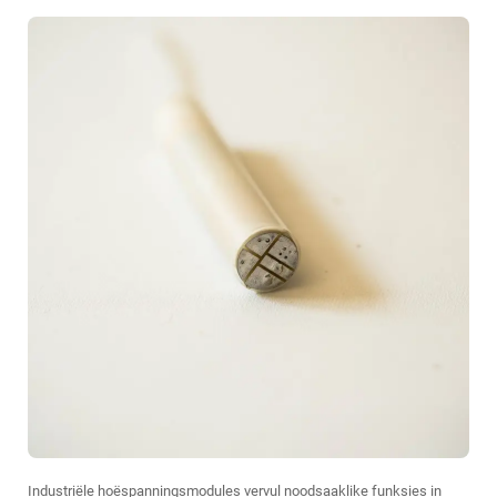
Industriële hoëspanningsmodules vervul noodsaaklike funksies in