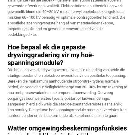
afhangende van die bedekkingsmateriaal, substraateienskappe en
gewenste afwerkingskwaliteit. Elektrostatiese spuitbedekking werk
gewoonlik binne die 40–80 kV-reeks, terwyl poeierbedekkingstelsels
miskien 60–100 kV benodig vir optimale oordragdoeltreffendheid. Die
spesifieke spanningvereiste hang af van materiaaleienskappe,
toepassingsafstand en gewenste eenvormigheid van die
bedekkingsdikte.
Hoe bepaal ek die gepaste
drywinggradering vir my hoë-
spanningsmodule?
Die bepaling van die drywingsvermoë vereis 'n ontleding van beide die
stadige-toestand- en piekstroomvereistes vir u spesifieke toepassing.
Bereken die maksimum aanhoudende stroomtrek tydens normale
bedryf, en voeg dan 'n veiligheidsmarge van 20–30% by om rekening te
hou met prosesvariasies en komponentouerwording. Oorweeg
oorgangsstroomvereistes tydens opstart of lasveranderings,
aangesien hierdie dikwels die stadige-toestandvereistes aansienlik
kan oorskry. Die gekose hoëspanningsmodule moet piekvereistes kan
hanteer sonder om in beskermende afskakelmodusse in te gaan.
Watter omgewingsbeskermingsfunksies