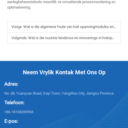
aanlegbeheerstelsels moontlik vir omvattende prosesmonitering en
optimalisering.
Vorige :
Wat is die algemene foute van hoë spanningmodules en fouteopsporingstips
Volgende :
Wat is die nuutste tendense en innoverings in hoëspanningsmodule-tegnologie?
Neem Vrylik Kontak Met Ons Op
Adres:
No. 88, Yuanyuan Road, Dayi Town, Yangzhou City, Jiangsu Province
Telefoon:
+86-18168269966
E-pos: