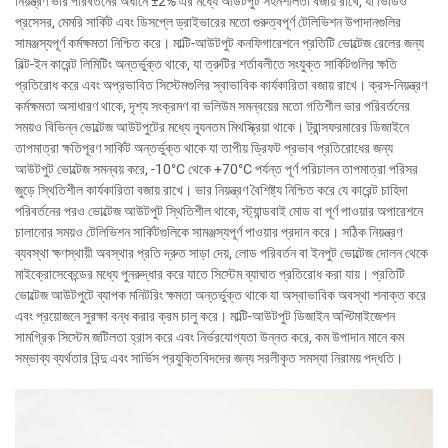
নিয়ন্ত্রণ ভার পরিবর্তনের অধীনে ±2% এর মধ্যে আউটপুট সহনশীলতা বজায় রাখে, যা ভিডিও
প্রসেসর, মেমরি সার্কিট এবং ডিসপ্লে ড্রাইভারের মতো গুরুত্বপূর্ণ টেলিভিশন উপাদানগুলির
সামঞ্জস্যপূর্ণ কর্মক্ষমতা নিশ্চিত করে। মাল্টি-আউটপুট কনফিগারেশনে প্রতিটি ভোল্টেজ রেলের জন্য
বিল্ট-ইন কারেন্ট লিমিটিং অন্তর্ভুক্ত থাকে, যা ত্রুটির শর্তাবলীতে সংযুক্ত সার্কিটগুলির ক্ষতি
প্রতিরোধ করে এবং অপ্রভাবিত সিস্টেমগুলির স্বাভাবিক কার্যকারিতা বজায় রাখে। ক্রস-নিয়ন্ত্রণ
কর্মক্ষমতা অসাধারণ থাকে, দৃশ্য সংক্রমণ বা ভলিউম সমন্বয়ের মতো গতিশীল ভার পরিবর্তনের
সময়ও বিভিন্ন ভোল্টেজ আউটপুটের মধ্যে ন্যূনতম মিথস্ক্রিয়া থাকে। ট্রান্সফরমারের ডিজাইনে
তাপমাত্রা ক্ষতিপূরণ সার্কিট অন্তর্ভুক্ত থাকে যা তাপীয় ড্রিফট প্রভাব প্রতিরোধের জন্য
আউটপুট ভোল্টেজ সমন্বয় করে, -10°C থেকে +70°C পর্যন্ত পূর্ণ পরিচালন তাপমাত্রা পরিসর
জুড়ে স্থিতিশীল কার্যকারিতা বজায় রাখে। ভার নিয়ন্ত্রণ বৈশিষ্ট্য নিশ্চিত করে যে কারেন্ট চাহিদা
পরিবর্তনের পরও ভোল্টেজ আউটপুট স্থিতিশীল থাকে, স্ট্যান্ডবাই মোড বা পূর্ণ পাওয়ার অপারেশনে
চালানোর সময়ও টেলিভিশন সার্কিটগুলিকে সামঞ্জস্যপূর্ণ পাওয়ার প্রদান করে। সঠিক নিয়ন্ত্রণ
ব্যবস্থা ক্ষণস্থায়ী অবস্থার প্রতি দ্রুত সাড়া দেয়, লোড পরিবর্তন বা ইনপুট ভোল্টেজ দোলন থেকে
মাইক্রোসেকেন্ডের মধ্যে পুনরুদ্ধার করে যাতে সিস্টেম ব্যাঘাত প্রতিরোধ করা যায়। প্রতিটি
ভোল্টেজ আউটপুটে ব্যাপক মনিটরিং ক্ষমতা অন্তর্ভুক্ত থাকে যা অস্বাভাবিক অবস্থা শনাক্ত করে
এবং প্রয়োজনে সুরক্ষা বন্ধ করার ক্রম চালু করে। মাল্টি-আউটপুট ডিজাইন অপ্টিমাইজেশন
সামগ্রিক সিস্টেম জটিলতা হ্রাস করে এবং নির্ভরযোগ্যতা উন্নত করে, কম উপাদান মানে কম
সম্ভাব্য ব্যর্থতার বিন্দু এবং সার্ভিস প্রযুক্তিবিদদের জন্য সরলীকৃত সমস্যা নিরাময় পদ্ধতি।