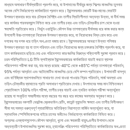
মাধ্যমে অসাধারণ দীর্ঘস্থায়ীতা প্রদর্শন করে, যা উপাদানের দীর্ঘায়ুর জন্য শিল্পের মানগুলির তুলনায়
অনেক বেশি নির্ভরযোগ্য কার্যকারিতা প্রদান করে। ট্রান্সফরমার কোরটি উচ্চ-মানের ফেরাইট
উপকরণ ব্যবহার করে যার চৌম্বক বৈশিষ্ট্য এবং তাপীয় স্থিতিশীলতা অত্যন্ত উন্নত, যা দীর্ঘ সময়
ধরে কার্যকর পারফরম্যান্স নিশ্চিত করে এবং তাপীয় চক্র এবং তড়িৎ-চৌম্বকীয় চাপ থেকে হওয়া
ক্ষয়ক্ষতি প্রতিরোধ করে। নির্ভুল ওয়াইন্ডিং কৌশল উচ্চ তাপমাত্রায় দীর্ঘসময় ধরে কাজ করার জন্য
উপযোগী উচ্চ-তাপমাত্রা নিরোধক উপকরণ ব্যবহার করে, যা নিরোধকের বিঘ্ন রোধ করে এবং
দশকের পর দশক ধরে তড়িৎ অখণ্ডতা বজায় রাখে। ট্রান্সফরমারের আবরণে উন্নত পলিমার
উপকরণ ব্যবহৃত হয় যা তাপ পরিবহন এবং তড়িৎ নিরোধনের জন্য চমৎকার বৈশিষ্ট্য প্রদর্শন করে, যা
তাপ কার্যকরভাবে ছড়িয়ে দেয় এবং পরিবেশগত কারণগুলির বিরুদ্ধে শক্তিশালী সুরক্ষা প্রদান করে।
চরম পরিস্থিতিতে LG টিভি ফ্লাইব্যাক ট্রান্সফরমারের কার্যকারিতা যাচাই করতে ব্যাপক
পরিবেশগত পরীক্ষা করা হয়, যার মধ্যে রয়েছে -40°C থেকে +85°C পর্যন্ত তাপমাত্রা পরিবর্তন,
95% পর্যন্ত আর্দ্রতা এবং অটোমোটিভ মানগুলির চেয়ে বেশি কম্পন প্রতিরোধ। উপাদানটি বাসগৃহ
এবং বাণিজ্যিক স্থাপনাগুলিতে সাধারণত দেখা যাওয়া পাওয়ার গ্রিড পরিবর্তন, সার্জ অবস্থা এবং
তড়িৎ-চৌম্বকীয় ব্যাঘাতের প্রতি অসাধারণ প্রতিরোধ দেখায়। উৎপাদনের সময় মান নিশ্চিতকরণ
প্রোটোকলে 100% তড়িৎ পরীক্ষা, তাপীয় চক্র যাচাই এবং ত্বরিত বার্ধক্য পরীক্ষা অন্তর্ভুক্ত
রয়েছে যা সংকুচিত সময়সীমার মধ্যে বছরের পর বছর ধরে কাজের অবস্থার অনুকরণ করে।
ট্রান্সফরমারের নকশাটি ভোল্টেজ ব্রেকডাউন রেটিং, কারেন্ট হ্যান্ডলিং ক্ষমতা এবং তাপীয় বিলীনকরণ
সীমা সহ সমস্ত গুরুত্বপূর্ণ প্যারামিটারে অতিরিক্ত নিরাপত্তা মার্জিন অন্তর্ভুক্ত করে, যা
স্বাভাবিক স্পেসিফিকেশনের বাইরে চাপের অধীনেও নির্ভরযোগ্য কার্যকারিতা নিশ্চিত করে।
অগ্রসর এনক্যাপসুলেশন কৌশল আর্দ্রতা, ধুলো এবং ক্ষয়কারী বায়ুমণ্ডলীয় উপাদান থেকে
অভ্যন্তরীণ উপাদানগুলির সুরক্ষা করে, চ্যালেঞ্জিং পরিবেশগত পরিস্থিতিতে কার্যকারিতার অখণ্ডতা