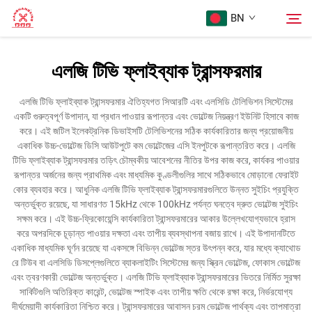
BN
এলজি টিভি ফ্লাইব্যাক ট্রান্সফরমার
প্রথম পৃষ্ঠা
অনুসন্ধান
এলজি টিভি ফ্লাইব্যাক ট্রান্সফরমার ঐতিহ্যগত সিআরটি এবং এলসিডি টেলিভিশন সিস্টেমের
একটি গুরুত্বপূর্ণ উপাদান, যা প্রধান পাওয়ার রূপান্তর এবং ভোল্টেজ নিয়ন্ত্রণ ইউনিট হিসাবে কাজ
পণ্য
করে। এই জটিল ইলেকট্রনিক ডিভাইসটি টেলিভিশনের সঠিক কার্যকারিতার জন্য প্রয়োজনীয়
একাধিক উচ্চ-ভোল্টেজ ডিসি আউটপুটে কম ভোল্টেজের এসি ইনপুটকে রূপান্তরিত করে। এলজি
টিভি ফ্লাইব্যাক ট্রান্সফরমার তড়িৎ চৌম্বকীয় আবেশনের নীতির উপর কাজ করে, কার্যকর পাওয়ার
আমাদের সম্পর্কে
রূপান্তর অর্জনের জন্য প্রাথমিক এবং মাধ্যমিক কুণ্ডলীগুলির সাথে সঠিকভাবে মোড়ানো ফেরাইট
কোর ব্যবহার করে। আধুনিক এলজি টিভি ফ্লাইব্যাক ট্রান্সফরমারগুলিতে উন্নত সুইচিং প্রযুক্তি
অন্তর্ভুক্ত রয়েছে, যা সাধারণত 15kHz থেকে 100kHz পর্যন্ত ঘনত্বে দ্রুত ভোল্টেজ সুইচিং
মামলা
সক্ষম করে। এই উচ্চ-ফ্রিকোয়েন্সি কার্যকারিতা ট্রান্সফরমারের আকার উল্লেখযোগ্যভাবে হ্রাস
করে অপরদিকে চূড়ান্ত পাওয়ার দক্ষতা এবং তাপীয় ব্যবস্থাপনা বজায় রাখে। এই উপাদানটিতে
একাধিক মাধ্যমিক ঘূর্ণন রয়েছে যা একসঙ্গে বিভিন্ন ভোল্টেজ স্তর উৎপন্ন করে, যার মধ্যে ক্যাথোড
আমাদের সাথে যোগাযোগ করুন
রে টিউব বা এলসিডি ডিসপ্লেগুলিতে ব্যাকলাইটিং সিস্টেমের জন্য স্ক্রিন ভোল্টেজ, ফোকাস ভোল্টেজ
এবং ত্বরণকারী ভোল্টেজ অন্তর্ভুক্ত। এলজি টিভি ফ্লাইব্যাক ট্রান্সফরমারের ভিতরে নির্মিত সুরক্ষা
সার্কিটগুলি অতিরিক্ত কারেন্ট, ভোল্টেজ স্পাইক এবং তাপীয় ক্ষতি থেকে রক্ষা করে, নির্ভরযোগ্য
দীর্ঘমেয়াদী কার্যকারিতা নিশ্চিত করে। ট্রান্সফরমারের আবাসন চরম ভোল্টেজ পার্থক্য এবং তাপমাত্রা