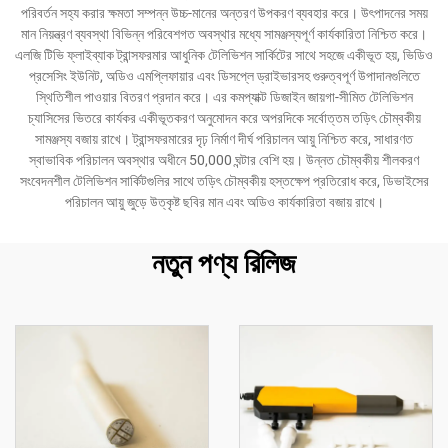
পরিবর্তন সহ্য করার ক্ষমতা সম্পন্ন উচ্চ-মানের অন্তরণ উপকরণ ব্যবহার করে। উৎপাদনের সময়
মান নিয়ন্ত্রণ ব্যবস্থা বিভিন্ন পরিবেশগত অবস্থার মধ্যে সামঞ্জস্যপূর্ণ কার্যকারিতা নিশ্চিত করে।
এলজি টিভি ফ্লাইব্যাক ট্রান্সফরমার আধুনিক টেলিভিশন সার্কিটের সাথে সহজে একীভূত হয়, ভিডিও
প্রসেসিং ইউনিট, অডিও এমপ্লিফায়ার এবং ডিসপ্লে ড্রাইভারসহ গুরুত্বপূর্ণ উপাদানগুলিতে
স্থিতিশীল পাওয়ার বিতরণ প্রদান করে। এর কমপ্যাক্ট ডিজাইন জায়গা-সীমিত টেলিভিশন
চ্যাসিসের ভিতরে কার্যকর একীভূতকরণ অনুমোদন করে অপরদিকে সর্বোত্তম তড়িৎ চৌম্বকীয়
সামঞ্জস্য বজায় রাখে। ট্রান্সফরমারের দৃঢ় নির্মাণ দীর্ঘ পরিচালন আয়ু নিশ্চিত করে, সাধারণত
স্বাভাবিক পরিচালন অবস্থার অধীনে 50,000 ঘন্টার বেশি হয়। উন্নত চৌম্বকীয় শীলকরণ
সংবেদনশীল টেলিভিশন সার্কিটগুলির সাথে তড়িৎ চৌম্বকীয় হস্তক্ষেপ প্রতিরোধ করে, ডিভাইসের
পরিচালন আয়ু জুড়ে উত্কৃষ্ট ছবির মান এবং অডিও কার্যকারিতা বজায় রাখে।
নতুন পণ্য রিলিজ