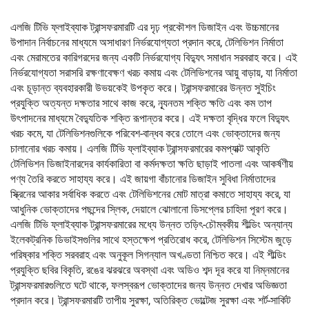
এলজি টিভি ফ্লাইব্যাক ট্রান্সফরমারটি এর দৃঢ় প্রকৌশল ডিজাইন এবং উচ্চমানের
উপাদান নির্বাচনের মাধ্যমে অসাধারণ নির্ভরযোগ্যতা প্রদান করে, টেলিভিশন নির্মাতা
এবং মেরামতের কারিগরদের জন্য একটি নির্ভরযোগ্য বিদ্যুৎ সমাধান সরবরাহ করে। এই
নির্ভরযোগ্যতা সরাসরি রক্ষণাবেক্ষণ খরচ কমায় এবং টেলিভিশনের আয়ু বাড়ায়, যা নির্মাতা
এবং চূড়ান্ত ব্যবহারকারী উভয়কেই উপকৃত করে। ট্রান্সফরমারের উন্নত সুইচিং
প্রযুক্তি অত্যন্ত দক্ষতার সাথে কাজ করে, ন্যূনতম শক্তি ক্ষতি এবং কম তাপ
উৎপাদনের মাধ্যমে বৈদ্যুতিক শক্তি রূপান্তর করে। এই দক্ষতা বৃদ্ধির ফলে বিদ্যুৎ
খরচ কমে, যা টেলিভিশনগুলিকে পরিবেশ-বান্ধব করে তোলে এবং ভোক্তাদের জন্য
চালানোর খরচ কমায়। এলজি টিভি ফ্লাইব্যাক ট্রান্সফরমারের কমপ্যাক্ট আকৃতি
টেলিভিশন ডিজাইনারদের কার্যকারিতা বা কর্মদক্ষতা ক্ষতি ছাড়াই পাতলা এবং আকর্ষণীয়
পণ্য তৈরি করতে সাহায্য করে। এই জায়গা বাঁচানোর ডিজাইন সুবিধা নির্মাতাদের
স্ক্রিনের আকার সর্বাধিক করতে এবং টেলিভিশনের মোট মাত্রা কমাতে সাহায্য করে, যা
আধুনিক ভোক্তাদের পছন্দের স্লিক, দেয়ালে ঝোলানো ডিসপ্লের চাহিদা পূরণ করে।
এলজি টিভি ফ্লাইব্যাক ট্রান্সফরমারের মধ্যে উন্নত তড়িৎ-চৌম্বকীয় শীল্ডিং অন্যান্য
ইলেকট্রনিক ডিভাইসগুলির সাথে হস্তক্ষেপ প্রতিরোধ করে, টেলিভিশন সিস্টেম জুড়ে
পরিষ্কার শক্তি সরবরাহ এবং অনুকূল সিগন্যাল অখণ্ডতা নিশ্চিত করে। এই শীল্ডিং
প্রযুক্তি ছবির বিকৃতি, রঙের ঝরঝরে অবস্থা এবং অডিও শব্দ দূর করে যা নিম্নমানের
ট্রান্সফরমারগুলিতে ঘটে থাকে, ফলস্বরূপ ভোক্তাদের জন্য উন্নত দেখার অভিজ্ঞতা
প্রদান করে। ট্রান্সফরমারটি তাপীয় সুরক্ষা, অতিরিক্ত ভোল্টেজ সুরক্ষা এবং শর্ট-সার্কিট