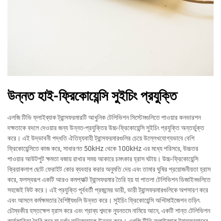
উন্নত হাই-ফ্রিকোয়েন্সি সুইচিং প্রযুক্তি
এলজি টিভি ফ্লাইব্যাক ট্রান্সফরমারটি আধুনিক টেলিভিশন সিস্টেমগুলিতে পাওয়ার কনভারশন
দক্ষতাকে বদলে দেওয়ার জন্য উন্নত-প্রযুক্তির উচ্চ-ফ্রিকোয়েন্সি সুইচিং প্রযুক্তি অন্তর্ভুক্ত
করে। এই উদ্ভাবনী পদ্ধতি ঐতিহ্যবাহী ট্রান্সফরমারগুলির চেয়ে উল্লেখযোগ্যভাবে বেশি
ফ্রিকোয়েন্সিতে কাজ করে, সাধারণত 50kHz থেকে 100kHz এর মধ্যে পরিসরে, উচ্চতর
পাওয়ার আউটপুট ক্ষমতা বজায় রাখার সময় আকারে চমৎকার হ্রাস ঘটায়। উচ্চ-ফ্রিকোয়েন্সি
ক্রিয়াকলাপ ছোট ফেরাইট কোর ব্যবহার করার অনুমতি দেয় এবং তামার ঘুষির প্রয়োজনীয়তা হ্রাস
করে, ফলস্বরূপ একটি আরও কমপ্যাক্ট ট্রান্সফরমার তৈরি হয় যা পাতলা টেলিভিশন ডিজাইনগুলিতে
সহজেই ফিট করে। এই প্রযুক্তি পূর্ববর্তী প্রজন্মের ভারী, ভারী ট্রান্সফরমারগুলিকে অপসারণ করে
এবং আসলে কর্মক্ষমতার বৈশিষ্ট্যগুলি উন্নত করে। সুইচিং ফ্রিকোয়েন্সি অপ্টিমাইজেশন তড়িৎ
চৌম্বকীয় হস্তক্ষেপ হ্রাস করে এবং শ্রাব্য শব্দকে ন্যূনতমে নামিয়ে আনে, একটি শান্ত টেলিভিশন