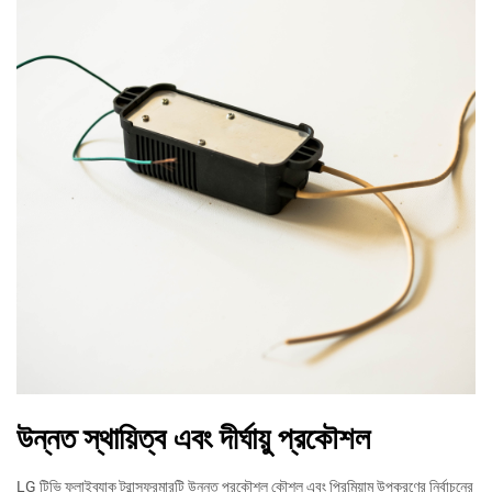
উন্নত স্থায়িত্ব এবং দীর্ঘায়ু প্রকৌশল
LG টিভি ফ্লাইব্যাক ট্রান্সফরমারটি উন্নত প্রকৌশল কৌশল এবং প্রিমিয়াম উপকরণের নির্বাচনের