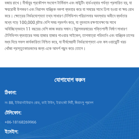
বজায় রাখে। দীর্ঘায়ুর প্রকৌশল সংযোগ টার্মিনাল এবং মাউন্টিং হার্ডওয়্যার পর্যন্ত প্রসারিত হয়, যা
ক্ষয়রোধী উপকরণ এবং নিরাপদ যান্ত্রিক নকশা ব্যবহার করে যা সময়ের সাথে ঢিলা হওয়া বা ক্ষয় রোধ
করে। ক্ষেত্রের নির্ভরযোগ্যতা তথ্য সাধারণ টেলিভিশন পরিচালনার অবস্থার অধীনে ব্যর্থতার
মধ্যে গড়ে 100,000 ঘন্টার বেশি সময় প্রদর্শন করে, যা ন্যূনতম রক্ষণাবেক্ষণের সাথে
অবিচ্ছিন্নভাবে 11 বছরের বেশি কাজ করার সমান। ট্রান্সফরমারের শক্তিশালী নির্মাণ সাধারণ
টেলিভিশন ব্যবহারের সময় হাজার হাজার পাওয়ার সাইকেল, তাপমাত্রা পরিবর্তন এবং যান্ত্রিক চাপের
মধ্য দিয়ে সফল কার্যকারিতা নিশ্চিত করে, যা দীর্ঘমেয়াদী নির্ভরযোগ্যতা এবং কম ওয়ারেন্টি খরচ
খোঁজা প্রস্তুতকারকদের জন্য একে আদর্শ পছন্দ করে তোলে।
যোগাযোগ করুন
ঠিকানা:
নং 88, ইউয়ানইউয়ান রোড, ডাই টাউন, ইয়াংজৌ সিটি, জিয়াংসু প্রদেশ
টেলিফোন:
+86-18168269966
ইমেইল: