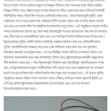
কার্যকারিতা তৈরি করে যা দর্শন অভিজ্ঞতাকে উন্নত করে। এলজি টিভি ফ্লাইব্যাক ট্রান্সফরমারের
ভিতরে উন্নত পালস-ওয়াইডথ মডুলেশন নিয়ন্ত্রণ বিভিন্ন লোড অবস্থার মধ্যে সঠিক ভোল্টেজ
নিয়ন্ত্রণ নিশ্চিত করে, উজ্জ্বল দৃশ্য বা উচ্চ-আয়তনের অডিও প্যাসেজের মতো চাহিদাপূর্ণ কার্যকরী
পরিস্থিতির সময়ও স্থিতিশীল পাওয়ার ডেলিভারি বজায় রাখে। উচ্চ-ফ্রিকোয়েন্সি সুইচিং তরঙ্গ
ভোল্টেজকে নগণ্য স্তরে হ্রাস করে, পরিষ্কার ডিসি পাওয়ার প্রদান করে যা ছবির মানের অবনতি
রোধ করে এবং সংবেদনশীল ইলেকট্রনিক উপাদানগুলির আয়ু বাড়ায়। এই প্রযুক্তির মাধ্যমে তাপীয়
দক্ষতা চমৎকারভাবে উন্নত হয়, কারণ উচ্চ ফ্রিকোয়েন্সি পাওয়ার রূপান্তরের সময় কম তাপ উৎপন্ন
করে, শীতলকরণের প্রয়োজনীয়তা হ্রাস করে এবং সামগ্রিক সিস্টেম নির্ভরযোগ্যতা উন্নত করে।
ট্রান্সফরমারের সুইচিং সার্কিট অবিরত আউটপুট ভোল্টেজ পর্যবেক্ষণ করে এবং অটোমেটিকভাবে
সুইচিং প্যারামিটারগুলি সামঞ্জস্য করে যাতে সেরা কর্মক্ষমতা বজায় রাখা যায় এমন বুদ্ধিমান
ফিডব্যাক ব্যবস্থা অন্তর্ভুক্ত করে। এই স্ব-নিয়ন্ত্রিত ক্ষমতা বিভিন্ন তাপমাত্রা পরিসর এবং
বার্ধক্যের প্রভাবগুলির মধ্যে ধ্রুব কার্যকারিতা নিশ্চিত করে, ট্রান্সফরমারের কার্যকরী আয়ুর মধ্যে
শীর্ষ কর্মক্ষমতা বজায় রাখে। উচ্চ-ফ্রিকোয়েন্সি ডিজাইন দ্রুত ট্রানজিয়েন্ট প্রতিক্রিয়াকেও সক্ষম
করে, যা ট্রান্সফরমারকে সংযুক্ত সার্কিটগুলিকে ক্ষতি করতে পারে এমন ভোল্টেজ ড্রপ বা ওভারশুট
ছাড়াই পাওয়ার চাহিদার হঠাৎ পরিবর্তনগুলির সাথে দ্রুত খাপ খাওয়াতে দেয়। এই উন্নত সুইচিং
প্রযুক্তির মাধ্যমে শক্তি দক্ষতা অসাধারণ স্তরে পৌঁছায়, রূপান্তর দক্ষতা প্রায়শই 85% এর
বেশি হয়, রৈখিক ট্রান্সফরমার ডিজাইনগুলির তুলনায় বিদ্যুৎ খরচ এবং তাপ উৎপাদন
উল্লেখযোগ্যভাবে হ্রাস করে।