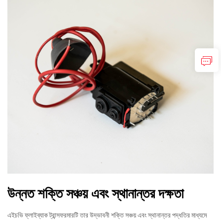
উন্নত শক্তি সঞ্চয় এবং স্থানান্তর দক্ষতা
এইচভি ফ্লাইব্যাক ট্রান্সফরমারটি তার উদ্ভাবনী শক্তি সঞ্চয় এবং স্থানান্তর পদ্ধতির মাধ্যমে