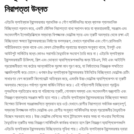
নিরাপত্তা উন্নত
এইচভি ফ্লাইব্যাক ট্রান্সফরমার প্রাথমিক ও গৌণ সার্কিটগুলির মধ্যে ব্যাপক গ্যালভানিক
বিচ্ছিন্নতা প্রদান করে, একটি মৌলিক নিরাপত্তা বাধা স্থাপন করে যা ব্যবহারকারী, সরঞ্জাম এবং
সংবেদনশীল ইলেকট্রনিক্সকে সম্ভাব্য বিপজ্জনক ভোল্টেজ স্তর এবং ত্রুটি অবস্থার থেকে রক্ষা এই
বিচ্ছিন্নতা ক্ষমতা ট্রান্সফরমারের নির্মাণের ফলস্বরূপ, যেখানে প্রাথমিক এবং গৌণ রোলিংগুলি
শারীরিকভাবে পৃথক থাকে এবং কেবল চৌম্বকীয় প্রবাহের মাধ্যমে সংযুক্ত থাকে, ইনপুট এবং
আউটপুট সার্কিটের মধ্যে কোনও সরাসরি বৈদ্যুতিক সংযোগ তৈরি করে না। এইচভি ফ্লাইব্যাক
ট্রান্সফরমারটি চিকিৎসা, শিল্প এবং ভোক্তা অ্যাপ্লিকেশনগুলির জন্য ইউএল, সিই এবং আইইসি
প্রয়োজনীয়তা সহ কঠোর আন্তর্জাতিক সুরক্ষা মান পূরণ করে, যা নির্মাতাদের নিয়ন্ত্রক সম্মতিতে
আত্মবিশ্বাসী করে তোলে। গুণমান hv ফ্লাইব্যাক ট্রান্সফরমার ইউনিটের বিচ্ছিন্নতা ভোল্টেজ রেটিং
সাধারণত বেশ কয়েকটি কিলোভোল্ট অতিক্রম করে, এমনকি উচ্চ-ভোল্টেজ অ্যাপ্লিকেশন বা ত্রুটি
অবস্থার ক্ষেত্রেও পর্যাপ্ত সুরক্ষা মার্জিন নিশ্চিত করে। এই শক্তিশালী বিচ্ছিন্নতা গ্রাউন্ড
লুপগুলিকে প্রতিরোধ করে যা পরিমাপের ত্রুটি, গোলমাল সমস্যা এবং সংবেদনশীল যন্ত্রপাতি এবং
নিয়ন্ত্রণ ব্যবস্থায় সরঞ্জাম ক্ষতি হতে পারে। এইচভি ফ্লাইব্যাক ট্রান্সফরমারের বিচ্ছিন্নতা ক্ষমতা
বিশেষত চিকিৎসা সরঞ্জামগুলিতে মূল্যবান হয়ে ওঠে যেখানে রোগীর নিরাপত্তা সর্বাধিক গুরুত্বপূর্ণ,
সম্ভাব্য বিপজ্জনক লাইন ভোল্টেজ এবং রোগীর সংযুক্ত সার্কিটগুলির মধ্যে প্রয়োজনীয় বৈদ্যুতিক
বিচ্ছেদ সরবরাহ করে। উচ্চ ভোল্টেজ মেশিনের সাথে ইন্টারফেস করার সময় বা পাওয়ার সিস্টেমের
বৈদ্যুতিক ত্রুটির সময় নিয়ন্ত্রণ সার্কিটগুলি কার্যকর থাকতে হলে শিল্প নিয়ন্ত্রণ অ্যাপ্লিকেশনগুলি
এইচভি ফ্লাইব্যাক ট্রান্সফরমার বিচ্ছিন্নতার সুবিধা পায়। এইচভি ফ্লাইব্যাক ট্রান্সফরমার দ্বারা