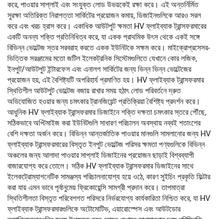
করে, পাওয়ার সাপ্লাই এবং সংযুক্ত লোড উভয়কেই রক্ষা করে। এই অন্তর্নির্মিত
সুরক্ষা অতিরিক্ত নিরাপত্তা সার্কিটের প্রয়োজন কমায়, ডিজাইনগুলিকে আরও সরল
করে এবং খরচ হ্রাস করে। একাধিক আউটপুট ক্ষমতা HV ফ্লাইব্যাক ট্রান্সফরমারের
একটি অনন্য শক্তি প্রতিনিধিত্ব করে, যা একক প্রাথমিক উৎস থেকে একই সঙ্গে
বিভিন্ন ভোল্টেজ স্তর সরবরাহ করতে একক ইউনিটকে সক্ষম করে। মাইক্রোপ্রসেসর-
ভিত্তিক সরঞ্জামের মতো জটিল ইলেকট্রনিক সিস্টেমগুলিতে যেখানে কোর লজিক,
ইনপুট/আউটপুট ইন্টারফেস এবং এনালগ সার্কিটের জন্য ভিন্ন ভিন্ন ভোল্টেজের
প্রয়োজন হয়, এই বৈশিষ্ট্যটি অপরিহার্য প্রমাণিত হয়। HV ফ্লাইব্যাক ট্রান্সফরমার
স্থিতিশীল আউটপুট ভোল্টেজ বজায় রাখার সময় হঠাৎ লোড পরিবর্তনে দ্রুত
অভিযোজিত হওয়ার জন্য চমৎকার ট্রানজিয়েন্ট প্রতিক্রিয়া বৈশিষ্ট্য প্রদর্শন করে।
আধুনিক HV ফ্লাইব্যাক ট্রান্সফরমার ডিজাইনে শক্তি দক্ষতা চমৎকার স্তরে পৌঁছে,
সঠিকভাবে অপ্টিমাইজ করা ইউনিটগুলি সাধারণ পরিচালন অবস্থায় নব্বই শতাংশের
বেশি দক্ষতা অর্জন করে। বিভিন্ন আন্তর্জাতিক পাওয়ার মানগুলি সামলানোর জন্য HV
ফ্লাইব্যাক ট্রান্সফরমারের বিস্তৃত ইনপুট ভোল্টেজ পরিসর ক্ষমতা পণ্যগুলিকে বিভিন্ন
অঞ্চলের জন্য আলাদা পাওয়ার সাপ্লাই ডিজাইনের প্রয়োজন ছাড়াই বিশ্বব্যাপী
বাজারযোগ্য করে তোলে। সঠিক HV ফ্লাইব্যাক ট্রান্সফরমার ডিজাইনের সাথে
ইলেকট্রোম্যাগনেটিক সামঞ্জস্য পরিচালনাযোগ্য হয়ে ওঠে, কারণ সুইচিং প্রকৃতি ফিল্টার
করা যায় এমন ভাবে পূর্বানুমেয় ফ্রিকোয়েন্সি সামগ্রী প্রদান করে। তাপমাত্রা
স্থিতিশীলতা বিস্তৃত পরিবেশগত পরিসরে নির্ভরযোগ্য কার্যকারিতা নিশ্চিত করে, যা HV
ফ্লাইব্যাক ট্রান্সফরমারগুলিকে অটোমোটিভ, এয়ারোস্পেস এবং আউটডোর