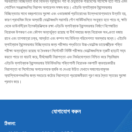
সরবরাহিত বিচ্ছিন্নতা বাধা বিভিন্ন গ্রাউন্ডিং শর্ত বা বৈদ্যুতিক পরিবেশের সাপেক্ষে হতে পারে এমন
পোর্টেবল সরঞ্জামগুলির নিরাপদ অপারেশন সক্ষম করে। এইচভি ফ্লাইব্যাক ট্রান্সফরমার
বিচ্ছিন্নতার সাথে বজ্রপাতের সুরক্ষা এবং ওভারজার্জ প্রতিরোধের উল্লেখযোগ্যভাবে উন্নতি হয়,
কারণ প্রাথমিক দিকে অস্থায়ী ভোল্টেজগুলি সরাসরি গৌণ সার্কিটগুলিতে সংযুক্ত হতে পারে না, ক্ষতি
থেকে ডাউনস্ট্রিম ইলেকট্রনিক্সকে রক্ষা এইচভি ফ্লাইব্যাক ট্রান্সফরমার নির্মাণে বিশেষায়িত
নিরোধক উপকরণ এবং কৌশল অন্তর্ভুক্ত রয়েছে যা দীর্ঘ সময়ের জন্য নিরোধক অখণ্ডতা বজায়
রাখে এবং তাপমাত্রা চক্র, আর্দ্রতা এবং কম্পন সহ বিভিন্ন পরিবেশগত অবস্থার মধ্যে। এইচভি
ফ্লাইব্যাক ট্রান্সফরমার বিচ্ছিন্নতার জন্য পরীক্ষার পদ্ধতিতে উচ্চ-ভোল্টেজ ডায়েলক্ট্রিক শক্তি
পরীক্ষা অন্তর্ভুক্ত রয়েছে যা বৈধকরণ সিস্টেমটি নির্দিষ্ট পরীক্ষার ভোল্টেজগুলিকে ত্রুটি ছাড়াই সহ্য
করতে পারে তা যাচাই করে, দীর্ঘমেয়াদী নিরাপত্তা এবং নির্ভরযোগ্যতা নিশ্চিত করে প্রিমিয়াম
এইচভি ফ্লাইব্যাক ট্রান্সফরমার ইউনিটগুলির শক্তিশালী নিরোধক নকশাটি ব্যবহারকারীর
নিরাপত্তা বা সিস্টেমের অপারেশনকে হুমকি না দেওয়া উচিত যেখানে সমালোচনামূলক
অ্যাপ্লিকেশনগুলির জন্য সবচেয়ে কঠোর নিরাপত্তা প্রয়োজনীয়তা পূরণ করে দ্বৈত স্তরের সুরক্ষা
প্রদান করে।
যোগাযোগ করুন
ঠিকানা: