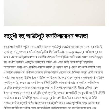
বহুমুখী বহু আউটপুট কনফিগারেশন ক্ষমতা
একক প্রাইমারি ইনপুট থেকে একাধিক আলাদা আউটপুট ভোল্টেজ সরবরাহ করার ক্ষেত্রে এইচভি
ফ্লাইব্যাক ট্রান্সফরমার জটিল ইলেকট্রনিক সিস্টেম ডিজাইনের জন্য অভূতপূর্ব নমনীয়তা প্রদান
করে। এই ক্ষমতা ট্রান্সফরমারের একাধিক সেকেন্ডারি ওয়াইন্ডিং সমর্থন করার ক্ষমতা থেকে উদ্ভূত
হয়, যেখানে প্রতিটি ওয়াইন্ডিং প্রাইমারি সার্কিট এবং একে অপর থেকে সম্পূর্ণ বৈদ্যুতিক
আলাদাকরণ বজায় রেখে স্বাধীন ভোল্টেজ আউটপুট প্রদান করে। একটি কমপ্যাক্ট ইউনিট থেকে
একসাথে ধনাত্মক এবং ঋণাত্মক ভোল্টেজ, ভিন্ন ভোল্টেজ লেভেল এবং বিভিন্ন কারেন্ট রেটিং সরবরাহ
করার ক্ষমতার জন্য ইঞ্জিনিয়াররা এইচভি ফ্লাইব্যাক ট্রান্সফরমারকে মূল্যবান মনে করেন। এইচভি
ফ্লাইব্যাক ট্রান্সফরমারের একাধিক আউটপুট বৈশিষ্ট্য আলাদা পাওয়ার সাপ্লাই বা অতিরিক্ত
ভোল্টেজ রূপান্তর পর্যায়ের প্রয়োজন দূর করে, যা উল্লেখযোগ্যভাবে সিস্টেমের জটিলতা এবং
উপাদান সংখ্যা হ্রাস করে। এইচভি ফ্লাইব্যাক ট্রান্সফরমারের প্রতিটি সেকেন্ডারি ওয়াইন্ডিং নির্দিষ্ট
ভোল্টেজ এবং কারেন্ট বৈশিষ্ট্য প্রদানের জন্য স্বাধীনভাবে ডিজাইন করা যেতে পারে, যা নির্দিষ্ট
লোডের চাহিদা অনুযায়ী অপ্টিমাইজেশন করার অনুমতি দেয়। আউটপুটগুলির মধ্যে আলাদাকরণ
বিভিন্ন সার্কিট অংশগুলির মধ্যে আন্তঃক্রিয়া প্রতিরোধ করে, শব্দ কাপলিং হ্রাস করে এবং