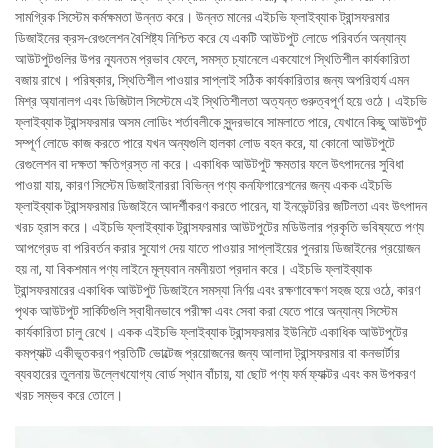
সামগ্রিক সিস্টেম কর্মক্ষমতা উন্নত করে। উন্নত মানের এইচভি ফ্লাইব্যাক ট্রান্সফরমার
ডিজাইনের ক্রস-রেগুলেশন বৈশিষ্ট্য নিশ্চিত করে যে একটি আউটপুট লোডে পরিবর্তন অন্যান্য
আউটপুটগুলির উপর ন্যূনতম প্রভাব ফেলে, সমস্ত চ্যানেলে একযোগে স্থিতিশীল কার্যকারিতা
বজায় রাখে। পরিষ্কার, স্থিতিশীল পাওয়ার সাপ্লাই সঠিক কার্যকারিতার জন্য অপরিহার্য এমন
মিশ্র অ্যানালগ এবং ডিজিটাল সিস্টেমে এই স্থিতিশীলতা অত্যন্ত গুরুত্বপূর্ণ হয়ে ওঠে। এইচভি
ফ্লাইব্যাক ট্রান্সফরমার অসম লোডিং শর্তাবলীকে সুন্দরভাবে সামলাতে পারে, যেখানে কিছু আউটপুট
সম্পূর্ণ লোডে কাজ করতে পারে যখন অন্যগুলি হালকা লোড বহন করে, যা কোনো আউটপুটে
রেগুলেশন বা দক্ষতা ক্ষতিগ্রস্ত না করে। একাধিক আউটপুট ক্ষমতার ফলে উৎপাদনের সুবিধা
পাওয়া যায়, কারণ সিস্টেম ডিজাইনাররা বিভিন্ন পণ্য কনফিগারেশনের জন্য একক এইচভি
ফ্লাইব্যাক ট্রান্সফরমার ডিজাইনে আদর্শীকরণ করতে পারেন, যা ইনভেন্টরির জটিলতা এবং উৎপাদন
খরচ হ্রাস করে। এইচভি ফ্লাইব্যাক ট্রান্সফরমার আউটপুটের মডিউলার প্রকৃতি ভবিষ্যতে পণ্য
আপগ্রেড বা পরিবর্তন করার সুযোগ দেয় যাতে পাওয়ার সাপ্লাইয়ের পুনরায় ডিজাইনের প্রয়োজন
হয় না, যা বিকশমান পণ্য লাইনে মূল্যবান নমনীয়তা প্রদান করে। এইচভি ফ্লাইব্যাক
ট্রান্সফরমারের একাধিক আউটপুট ডিজাইনে সমস্যা নির্ণয় এবং রক্ষণাবেক্ষণ সহজ হয়ে ওঠে, কারণ
পৃথক আউটপুট সার্কিটগুলি স্বাধীনভাবে পরীক্ষা এবং সেবা করা যেতে পারে অন্যান্য সিস্টেম
কার্যকারিতা চালু রেখে। একক এইচভি ফ্লাইব্যাক ট্রান্সফরমার ইউনিটে একাধিক আউটপুটের
কমপ্যাক্ট একীভূতকরণ প্রতিটি ভোল্টেজ প্রয়োজনের জন্য আলাদা ট্রান্সফরমার বা কনভার্টার
ব্যবহারের তুলনায় উল্লেখযোগ্য বোর্ড স্থান বাঁচায়, যা ছোট পণ্য ফর্ম ফ্যাক্টর এবং কম উপকরণ
খরচ সম্ভব করে তোলে।