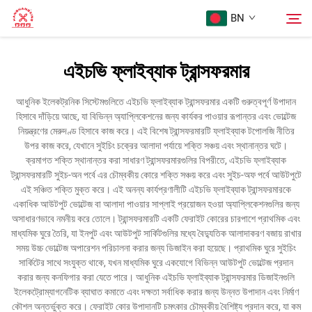
BN
এইচভি ফ্লাইব্যাক ট্রান্সফরমার
প্রথম পৃষ্ঠা
অনুসন্ধান
আধুনিক ইলেকট্রনিক সিস্টেমগুলিতে এইচভি ফ্লাইব্যাক ট্রান্সফরমার একটি গুরুত্বপূর্ণ উপাদান
হিসাবে দাঁড়িয়ে আছে, যা বিভিন্ন অ্যাপ্লিকেশনের জন্য কার্যকর পাওয়ার রূপান্তর এবং ভোল্টেজ
পণ্য
নিয়ন্ত্রণের মেরুদণ্ড হিসাবে কাজ করে। এই বিশেষ ট্রান্সফরমারটি ফ্লাইব্যাক টপোলজি নীতির
উপর কাজ করে, যেখানে সুইচিং চক্রের আলাদা পর্যায়ে শক্তি সঞ্চয় এবং স্থানান্তর ঘটে।
ক্রমাগত শক্তি স্থানান্তর করা সাধারণ ট্রান্সফরমারগুলির বিপরীতে, এইচভি ফ্লাইব্যাক
আমাদের সম্পর্কে
ট্রান্সফরমারটি সুইচ-অন পর্বে এর চৌম্বকীয় কোরে শক্তি সঞ্চয় করে এবং সুইচ-অফ পর্বে আউটপুটে
এই সঞ্চিত শক্তি মুক্ত করে। এই অনন্য কার্যপ্রণালীটি এইচভি ফ্লাইব্যাক ট্রান্সফরমারকে
একাধিক আউটপুট ভোল্টেজ বা আলাদা পাওয়ার সাপ্লাই প্রয়োজন হওয়া অ্যাপ্লিকেশনগুলির জন্য
মামলা
অসাধারণভাবে নমনীয় করে তোলে। ট্রান্সফরমারটি একটি ফেরাইট কোরের চারপাশে প্রাথমিক এবং
মাধ্যমিক ঘুরে তৈরি, যা ইনপুট এবং আউটপুট সার্কিটগুলির মধ্যে বৈদ্যুতিক আলাদাকরণ বজায় রাখার
সময় উচ্চ ভোল্টেজ অপারেশন পরিচালনা করার জন্য ডিজাইন করা হয়েছে। প্রাথমিক ঘুরে সুইচিং
আমাদের সাথে যোগাযোগ করুন
সার্কিটের সাথে সংযুক্ত থাকে, যখন মাধ্যমিক ঘুরে একযোগে বিভিন্ন আউটপুট ভোল্টেজ প্রদান
করার জন্য কনফিগার করা যেতে পারে। আধুনিক এইচভি ফ্লাইব্যাক ট্রান্সফরমার ডিজাইনগুলি
ইলেকট্রোম্যাগনেটিক ব্যাঘাত কমাতে এবং দক্ষতা সর্বাধিক করার জন্য উন্নত উপাদান এবং নির্মাণ
কৌশল অন্তর্ভুক্ত করে। ফেরাইট কোর উপাদানটি চমৎকার চৌম্বকীয় বৈশিষ্ট্য প্রদান করে, যা কম