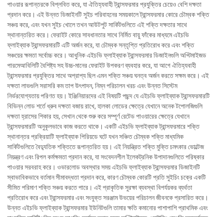
পাওয়ার রূপান্তরকে বিপ্লবিত করে, যা ঐতিহ্যবাহী ট্রান্সফরমার প্রযুক্তির চেয়েও বেশি দক্ষতা
প্রদান করে। এই উন্নত ডিজাইনটি সুইচ পরিবাহনের সময়কালে ট্রান্সফরমার কোরে চৌম্বক শক্তি
সঞ্চয় করে, এবং যখন সুইচ খোলে তখন আউটপুট সার্কিটগুলিতে এই শক্তি দক্ষতার সাথে
স্থানান্তরিত করে। ফেরাইট কোরে সাবধানতার সাথে নির্মিত বায়ু ফাঁকের মাধ্যমে এইচভি
ফ্লাইব্যাক ট্রান্সফরমারটি এটি অর্জন করে, যা চৌম্বক সন্তৃপ্তি প্রতিরোধ করে এবং শক্তি
সঞ্চয়ের ক্ষমতা সর্বোচ্চ করে। আধুনিক এইচভি ফ্লাইব্যাক ট্রান্সফরমার ডিজাইনগুলি অপ্টিমাইজড
পারমেআবিলিটি বৈশিষ্ট্য সহ উচ্চ-মানের ফেরাইট উপকরণ ব্যবহার করে, যা আগে ঐতিহ্যবাহী
ট্রান্সফরমার প্রযুক্তির সাথে অপ্রাপ্য ছিল এমন শক্তি সঞ্চয় ঘনত্ব অর্জন করতে সক্ষম করে। এই
দক্ষতা লাভগুলি সরাসরি কম তাপ উৎপাদন, নিম্ন পরিচালন খরচ এবং উন্নত সিস্টেম
নির্ভরযোগ্যতায় পরিণত হয়। ইঞ্জিনিয়ারদের এই বিষয়টি পছন্দ যে এইচভি ফ্লাইব্যাক ট্রান্সফরমারটি
বিভিন্ন লোড শর্তে ধ্রুব দক্ষতা বজায় রাখে, হালকা লোডের ক্ষেত্রে যেখানে অনেক টপোলজিগুলি
দক্ষতা হ্রাসের শিকার হয়, সেখান থেকে শুরু করে সম্পূর্ণ রেটেড পাওয়ারের ক্ষেত্রে যেখানে
ট্রান্সফরমারটি অনুকূলভাবে কাজ করতে থাকে। একটি এইচভি ফ্লাইব্যাক ট্রান্সফরমারে শক্তি
স্থানান্তর প্রক্রিয়াটি ফ্লাইব্যাক পিরিয়ডে ঘটে যখন সঞ্চিত চৌম্বক শক্তি মাধ্যমিক
সার্কিটগুলিতে বৈদ্যুতিক শক্তিতে রূপান্তরিত হয়। এই নিয়ন্ত্রিত শক্তি মুক্তি চমৎকার ভোল্টেজ
নিয়ন্ত্রণ এবং রিপল কর্মক্ষমতা প্রদান করে, যা সংবেদনশীল ইলেকট্রনিক উপাদানগুলিতে পরিষ্কার
পাওয়ার সরবরাহ করে। ওভারলোড অবস্থার সময় এইচভি ফ্লাইব্যাক ট্রান্সফরমার ডিজাইনটি
স্বাভাবিকভাবে বর্তমান সীমাবদ্ধতা প্রদান করে, কারণ চৌম্বক কোরটি প্রতি সুইচিং চক্রে একটি
সীমিত পরিমাণ শক্তি সঞ্চয় করতে পারে। এই প্রাকৃতিক সুরক্ষা ব্যবস্থা বিপর্যয়কর ব্যর্থতা
প্রতিরোধ করে এবং ট্রান্সফরমার এবং সংযুক্ত সরঞ্জাম উভয়ের পরিচালন জীবনকে প্রসারিত করে।
উন্নত এইচভি ফ্লাইব্যাক ট্রান্সফরমার ইউনিটগুলি তামার ক্ষতি কমানোর পাশাপাশি প্রাথমিক এবং