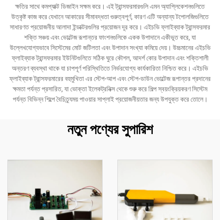
ক্ষতির সাথে কমপ্যাক্ট ডিজাইন সক্ষম করে। এই ট্রান্সফরমারগুলি এমন অ্যাপ্লিকেশনগুলিতে
উত্কৃষ্ট কাজ করে যেখানে আকারের সীমাবদ্ধতা গুরুত্বপূর্ণ, কারণ এটি অন্যান্য টপোলজিগুলিতে
সাধারণত প্রয়োজনীয় আলাদা ইন্ডাক্টরগুলির প্রয়োজন দূর করে। এইচভি ফ্লাইব্যাক ট্রান্সফরমার
শক্তি সঞ্চয় এবং ভোল্টেজ রূপান্তর ফাংশনগুলিকে একক উপাদানে একীভূত করে, যা
উল্লেখযোগ্যভাবে সিস্টেমের মোট জটিলতা এবং উপাদান সংখ্যা কমিয়ে দেয়। উচ্চমানের এইচভি
ফ্লাইব্যাক ট্রান্সফরমার ইউনিটগুলিতে সঠিক ঘুরে কৌশল, আদর্শ কোর উপাদান এবং শক্তিশালী
অন্তরণ ব্যবস্থা থাকে যা চাপপূর্ণ পরিস্থিতিতে নির্ভরযোগ্য কার্যকারিতা নিশ্চিত করে। এইচভি
ফ্লাইব্যাক ট্রান্সফরমারের বহুমুখিতা এর স্টেপ-আপ এবং স্টেপ-ডাউন ভোল্টেজ রূপান্তর প্রদানের
ক্ষমতা পর্যন্ত প্রসারিত, যা ভোক্তা ইলেকট্রনিক্স থেকে শুরু করে শিল্প স্বয়ংক্রিয়করণ সিস্টেম
পর্যন্ত বিভিন্ন শিল্পে বৈচিত্র্যময় পাওয়ার সাপ্লাই প্রয়োজনীয়তার জন্য উপযুক্ত করে তোলে।
নতুন পণ্যের সুপারিশ