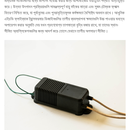
মাধ্যমিক সার্কিটগুলির মধ্যে কাপলিং সর্বোচ্চ করার জন্য অপ্টিমাইজড ওয়াইন্ডিং পদ্ধতি অন্তর্ভুক্ত
করে। উন্নত উৎপাদন প্রক্রিয়াগুলি সামঞ্জস্যপূর্ণ বায়ু ফাঁকের মাত্রা এবং সুষম চৌম্বক ফ্লাক্স
বিতরণ নিশ্চিত করে, যা পূর্বানুমেয় এবং পুনরাবৃত্তিমূলক কর্মক্ষমতা বৈশিষ্ট্যে অবদান রাখে। আধুনিক
এইচভি ফ্লাইব্যাক ট্রান্সফরমার ডিজাইনগুলির তাপীয় ব্যবস্থাপনা ক্ষমতাগুলি উচ্চ পাওয়ার ঘনত্বে
অপারেশন করার অনুমতি দেয় যখন গ্রহণযোগ্য তাপমাত্রা বৃদ্ধি বজায় রাখে, যা তাদের স্থান-
সীমিত অ্যাপ্লিকেশনগুলির জন্য আদর্শ করে তোলে যেখানে তাপীয় অপসারণ সীমিত।