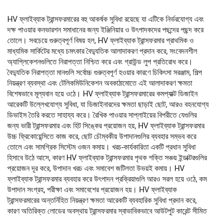
HV ফ্লাইব্যাক ট্রান্সফরমারের বহু আকর্ষক সুবিধা রয়েছে যা এটিকে নির্ভরযোগ্য এবং
দক্ষ পাওয়ার কনভারশন সমাধানের জন্য ইঞ্জিনিয়ার ও উৎপাদকদের পছন্দের পছন্দ করে
তোলে। সবচেয়ে গুরুত্বপূর্ণ বিষয় হল, HV ফ্লাইব্যাক ট্রান্সফরমার প্রাথমিক ও
মাধ্যমিক সার্কিটের মধ্যে চমৎকার বৈদ্যুতিক আলাদাকরণ প্রদান করে, সংবেদনশীল
অ্যাপ্লিকেশনগুলিতে নিরাপত্তা নিশ্চিত করে এবং গ্রাউন্ড লুপ প্রতিরোধ করে।
বৈদ্যুতিক নিরাপত্তা মানগুলি সর্বোচ্চ গুরুত্বপূর্ণ হওয়ার কারণে চিকিৎসা সরঞ্জাম, শিল্প
নিয়ন্ত্রণ ব্যবস্থা এবং টেলিকমিউনিকেশন অবকাঠামোতে এই আলাদাকরণ ক্ষমতা
বিশেষভাবে মূল্যবান হয়ে ওঠে। HV ফ্লাইব্যাক ট্রান্সফরমারের কমপ্যাক্ট ডিজাইন
আরেকটি উল্লেখযোগ্য সুবিধা, যা ডিজাইনারদের ক্ষমতা ছাড়াই ছোট, আরও বহনযোগ্য
ডিভাইস তৈরি করতে সাহায্য করে। রৈখিক পাওয়ার সাপ্লাইয়ের বিপরীতে যেগুলির
জন্য ভারী ট্রান্সফরমার এবং হিট সিঙ্কের প্রয়োজন হয়, HV ফ্লাইব্যাক ট্রান্সফরমার
উচ্চ ফ্রিকোয়েন্সিতে কাজ করে, ছোট চৌম্বকীয় উপাদানগুলির ব্যবহার সম্ভব করে
তোলে এবং সামগ্রিক সিস্টেম ওজন কমায়। খরচ-কার্যকারিতা একটি প্রধান সুবিধা
হিসাবে উঠে আসে, কারণ HV ফ্লাইব্যাক ট্রান্সফরমার পৃথক শক্তি সঞ্চয় ইন্ডাক্টরগুলির
প্রয়োজন দূর করে, উপাদান খরচ এবং সমাবেশ জটিলতা উভয়ই কমায়। HV
ফ্লাইব্যাক ট্রান্সফরমার ব্যবহার করে উৎপাদন প্রক্রিয়াগুলি আরও সরল হয়ে ওঠে, কম
উপাদান সংগ্রহ, পরীক্ষা এবং সমাবেশের প্রয়োজন হয়। HV ফ্লাইব্যাক
ট্রান্সফরমারের অন্তর্নিহিত নিয়ন্ত্রণ ক্ষমতা আরেকটি ব্যবহারিক সুবিধা প্রদান করে,
কারণ অতিরিক্ত লোডের অবস্থায় ট্রান্সফরমার স্বাভাবিকভাবে আউটপুট কারেন্ট সীমিত