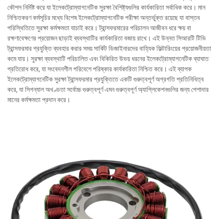
কৌশল নির্দিষ্ট করে যা ইলেকট্রোম্যাগনেটিক সুরক্ষা বৈশিষ্ট্যগুলির কার্যকারিতা সর্বাধিক করে। মান
নিশ্চিতকরণ কর্মসূচির মধ্যে বিশেষ ইলেকট্রোম্যাগনেটিক পরীক্ষা অন্তর্ভুক্ত রয়েছে যা বাস্তব
পরিস্থিতিতে সুরক্ষা কর্মক্ষমতা যাচাই করে। ট্রান্সফরমারের পরিচালন আজীবন ধরে ক্ষয় বা
রক্ষণাবেক্ষণের প্রয়োজন ছাড়াই ব্যবস্থাটির কার্যকারিতা বজায় রাখে। এই উন্নত সিআরটি টিভি
ট্রান্সফরমার প্রযুক্তি ব্যবহার করার সময় সার্কিট ডিজাইনারদের বাহ্যিক ফিল্টারিংয়ের প্রয়োজনীয়তা
কমে যায়। সুরক্ষা ব্যবস্থাটি পরিচালিত এবং বিকিরিত উভয় ধরনের ইলেকট্রোম্যাগনেটিক ব্যাঘাত
প্রতিরোধ করে, যা সংবেদনশীল পরিবেশে পরিষ্কার কার্যকারিতা নিশ্চিত করে। এই ব্যাপক
ইলেকট্রোম্যাগনেটিক সুরক্ষা ট্রান্সফরমার প্রযুক্তিতে একটি গুরুত্বপূর্ণ অগ্রগতি প্রতিনিধিত্ব
করে, যা সিগন্যাল অখণ্ডতা সর্বোচ্চ গুরুত্বপূর্ণ এমন গুরুত্বপূর্ণ অ্যাপ্লিকেশনগুলির জন্য পেশাদার
মানের কর্মক্ষমতা প্রদান করে।