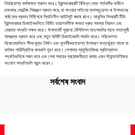
নির্ভরযোগ্য কর্মক্ষমতা প্রদান করে। ট্রান্সফরমারটি বিভিন্ন লোড শর্তাবলীর অধীনে
চমৎকার ভোল্টেজ নিয়ন্ত্রণ প্রদান করে, যা পাওয়ার লাইনের ফ্লাকচুয়েশন বা উপাদানের
বার্ষণ্যের প্রভাব নির্বিশেষে স্থিতিশীল আউটপুট বজায় রাখে। আধুনিক সিআরটি টিভি
ট্রান্সফরমার ডিজাইনগুলিতে নির্মিত ডায়াগনস্টিক ক্ষমতা দ্রুত সমস্যা নিরসন এবং
মেরামত পদ্ধতি সক্ষম করে। উপাদানটি পুরানো টেলিভিশন মডেলগুলির সাথে পশ্চাৎমুখী
সামঞ্জস্য প্রদান করে এবং নতুন সার্কিট ডিজাইনগুলি সমর্থন করে। পরিবেশগত
বিবেচনাগুলিতে সীসা-মুক্ত নির্মাণ এবং পুনর্নবীকরণযোগ্য উপকরণ অন্তর্ভুক্ত থাকে যা
বর্তমান পারিস্থিতিক মানগুলি পূরণ করে। পেশাদার প্রযুক্তিবিদরা প্রতিস্থাপন
পদ্ধতিগুলিকে সরল করে এবং সেবা সময়ের প্রয়োজনীয়তা কমায় এমন স্ট্যান্ডার্ডাইজড
সংযোগ পদ্ধতিগুলি পছন্দ করেন।
সর্বশেষ সংবাদ