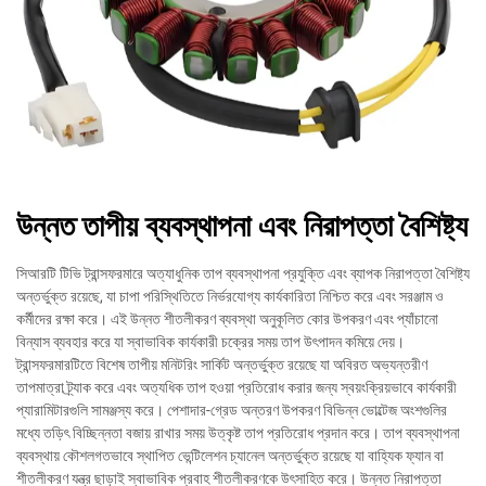
উন্নত তাপীয় ব্যবস্থাপনা এবং নিরাপত্তা বৈশিষ্ট্য
সিআরটি টিভি ট্রান্সফরমারে অত্যাধুনিক তাপ ব্যবস্থাপনা প্রযুক্তি এবং ব্যাপক নিরাপত্তা বৈশিষ্ট্য
অন্তর্ভুক্ত রয়েছে, যা চাপা পরিস্থিতিতে নির্ভরযোগ্য কার্যকারিতা নিশ্চিত করে এবং সরঞ্জাম ও
কর্মীদের রক্ষা করে। এই উন্নত শীতলীকরণ ব্যবস্থা অনুকূলিত কোর উপকরণ এবং প্যাঁচানো
বিন্যাস ব্যবহার করে যা স্বাভাবিক কার্যকারী চক্রের সময় তাপ উৎপাদন কমিয়ে দেয়।
ট্রান্সফরমারটিতে বিশেষ তাপীয় মনিটরিং সার্কিট অন্তর্ভুক্ত রয়েছে যা অবিরত অভ্যন্তরীণ
তাপমাত্রা ট্র্যাক করে এবং অত্যধিক তাপ হওয়া প্রতিরোধ করার জন্য স্বয়ংক্রিয়ভাবে কার্যকারী
প্যারামিটারগুলি সামঞ্জস্য করে। পেশাদার-গ্রেড অন্তরণ উপকরণ বিভিন্ন ভোল্টেজ অংশগুলির
মধ্যে তড়িৎ বিচ্ছিন্নতা বজায় রাখার সময় উত্কৃষ্ট তাপ প্রতিরোধ প্রদান করে। তাপ ব্যবস্থাপনা
ব্যবস্থায় কৌশলগতভাবে স্থাপিত ভেন্টিলেশন চ্যানেল অন্তর্ভুক্ত রয়েছে যা বাহ্যিক ফ্যান বা
শীতলীকরণ যন্ত্র ছাড়াই স্বাভাবিক প্রবাহ শীতলীকরণকে উৎসাহিত করে। উন্নত নিরাপত্তা