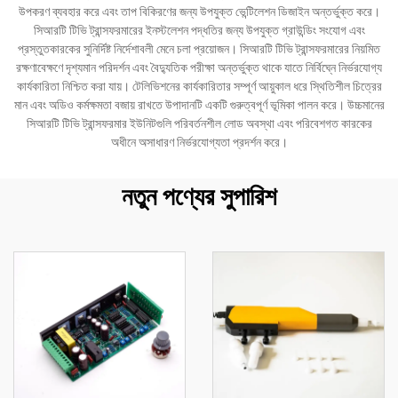
উপকরণ ব্যবহার করে এবং তাপ বিকিরণের জন্য উপযুক্ত ভেন্টিলেশন ডিজাইন অন্তর্ভুক্ত করে।
সিআরটি টিভি ট্রান্সফরমারের ইনস্টলেশন পদ্ধতির জন্য উপযুক্ত গ্রাউন্ডিং সংযোগ এবং
প্রস্তুতকারকের সুনির্দিষ্ট নির্দেশাবলী মেনে চলা প্রয়োজন। সিআরটি টিভি ট্রান্সফরমারের নিয়মিত
রক্ষণাবেক্ষণে দৃশ্যমান পরিদর্শন এবং বৈদ্যুতিক পরীক্ষা অন্তর্ভুক্ত থাকে যাতে নির্বিঘ্নে নির্ভরযোগ্য
কার্যকারিতা নিশ্চিত করা যায়। টেলিভিশনের কার্যকারিতার সম্পূর্ণ আয়ুকাল ধরে স্থিতিশীল চিত্রের
মান এবং অডিও কর্মক্ষমতা বজায় রাখতে উপাদানটি একটি গুরুত্বপূর্ণ ভূমিকা পালন করে। উচ্চমানের
সিআরটি টিভি ট্রান্সফরমার ইউনিটগুলি পরিবর্তনশীল লোড অবস্থা এবং পরিবেশগত কারকের
অধীনে অসাধারণ নির্ভরযোগ্যতা প্রদর্শন করে।
নতুন পণ্যের সুপারিশ