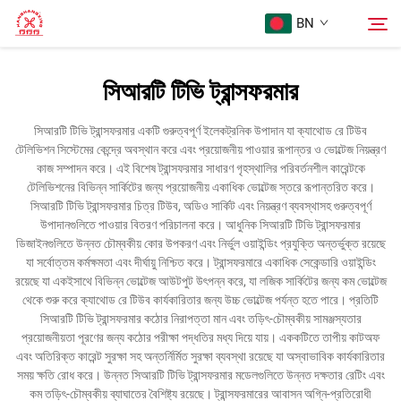
BN
সিআরটি টিভি ট্রান্সফরমার
প্রথম পৃষ্ঠা
অনুসন্ধান
সিআরটি টিভি ট্রান্সফরমার একটি গুরুত্বপূর্ণ ইলেকট্রনিক উপাদান যা ক্যাথোড রে টিউব
টেলিভিশন সিস্টেমের কেন্দ্রে অবস্থান করে এবং প্রয়োজনীয় পাওয়ার রূপান্তর ও ভোল্টেজ নিয়ন্ত্রণ
পণ্য
কাজ সম্পাদন করে। এই বিশেষ ট্রান্সফরমার সাধারণ গৃহস্থালির পরিবর্তনশীল কারেন্টকে
টেলিভিশনের বিভিন্ন সার্কিটের জন্য প্রয়োজনীয় একাধিক ভোল্টেজ স্তরে রূপান্তরিত করে।
সিআরটি টিভি ট্রান্সফরমার চিত্র টিউব, অডিও সার্কিট এবং নিয়ন্ত্রণ ব্যবস্থাসহ গুরুত্বপূর্ণ
আমাদের সম্পর্কে
উপাদানগুলিতে পাওয়ার বিতরণ পরিচালনা করে। আধুনিক সিআরটি টিভি ট্রান্সফরমার
ডিজাইনগুলিতে উন্নত চৌম্বকীয় কোর উপকরণ এবং নির্ভুল ওয়াইন্ডিং প্রযুক্তি অন্তর্ভুক্ত রয়েছে
যা সর্বোত্তম কর্মক্ষমতা এবং দীর্ঘায়ু নিশ্চিত করে। ট্রান্সফরমারে একাধিক সেকেন্ডারি ওয়াইন্ডিং
মামলা
রয়েছে যা একইসাথে বিভিন্ন ভোল্টেজ আউটপুট উৎপন্ন করে, যা লজিক সার্কিটের জন্য কম ভোল্টেজ
থেকে শুরু করে ক্যাথোড রে টিউব কার্যকারিতার জন্য উচ্চ ভোল্টেজ পর্যন্ত হতে পারে। প্রতিটি
সিআরটি টিভি ট্রান্সফরমার কঠোর নিরাপত্তা মান এবং তড়িৎ-চৌম্বকীয় সামঞ্জস্যতার
আমাদের সাথে যোগাযোগ করুন
প্রয়োজনীয়তা পূরণের জন্য কঠোর পরীক্ষা পদ্ধতির মধ্য দিয়ে যায়। এককটিতে তাপীয় কাটঅফ
এবং অতিরিক্ত কারেন্ট সুরক্ষা সহ অন্তর্নির্মিত সুরক্ষা ব্যবস্থা রয়েছে যা অস্বাভাবিক কার্যকারিতার
সময় ক্ষতি রোধ করে। উন্নত সিআরটি টিভি ট্রান্সফরমার মডেলগুলিতে উন্নত দক্ষতার রেটিং এবং
কম তড়িৎ-চৌম্বকীয় ব্যাঘাতের বৈশিষ্ট্য রয়েছে। ট্রান্সফরমারের আবাসন অগ্নি-প্রতিরোধী