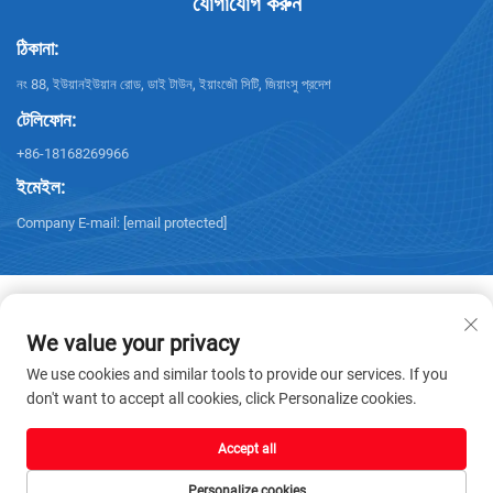
যোগাযোগ করুন
ঠিকানা:
নং 88, ইউয়ানইউয়ান রোড, ডাই টাউন, ইয়াংজৌ সিটি, জিয়াংসু প্রদেশ
টেলিফোন:
+86-18168269966
ইমেইল:
Company E-mail:
[email protected]
We value your privacy
কপিরাইট © 2025 ইয়াংজৌ স্যানশিং টেকনোলজি কোং, লিমিটেড। সমস্ত অধিকার সংরক্ষিত। -
We use cookies and similar tools to provide our services. If you
গোপনীয়তা নীতি
don't want to accept all cookies, click Personalize cookies.
Accept all
Personalize cookies