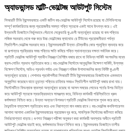
অ্যাডভান্সড মাল্টি-ভোল্টেজ আউটপুট সিস্টেম
সিআরটি টিভি ট্রান্সফরমারে একটি জটিল বহু-ভোল্টেজ আউটপুট সিস্টেম রয়েছে যা টেলিভিশনের
সম্পূর্ণ কার্যকারিতার জন্য প্রয়োজনীয় সমস্ত শক্তি স্তরকে একই সাথে উৎপন্ন করে। এই
উদ্ভাবনী ডিজাইনে নির্ভুলভাবে পেঁচানো সেকেন্ডারি কুণ্ডলী অন্তর্ভুক্ত রয়েছে যা কম শক্তির
লজিক সরবরাহ থেকে শুরু করে উচ্চ ভোল্টেজের ক্যাথোড রে টিউবের প্রয়োজনীয়তা পর্যন্ত
স্থিতিশীল ভোল্টেজ সরবরাহ করে। ট্রান্সফরমারটি উন্নত চৌম্বকীয় কোর প্রযুক্তি ব্যবহার করে
যা রূপান্তর প্রক্রিয়ার সময় শক্তির ক্ষতি কমিয়ে শক্তি স্থানান্তরের দক্ষতা সর্বাধিক করে।
প্রতিটি ভোল্টেজ আউটপুট স্বাধীন নিয়ন্ত্রণ বৈশিষ্ট্য বজায় রাখে যা বিভিন্ন সার্কিট অংশগুলির মধ্যে
ক্রস-লোডিং প্রভাব প্রতিরোধ করে। বহু-ভোল্টেজ সিস্টেমে আনুভূমিক বিক্ষেপণ সার্কিট, উল্লম্ব
বিক্ষেপণ সিস্টেম, অডিও প্রবর্ধন পর্যায় এবং নিয়ন্ত্রণ লজিক উপাদানগুলির জন্য নির্দিষ্ট কুণ্ডলী
অন্তর্ভুক্ত রয়েছে। পেশাদার প্রকৌশলীরা সিআরটি টিভি ট্রান্সফরমারের ডিজাইনকে এমনভাবে
অনুকূলিত করেছেন যাতে চূড়ান্ত শক্তির চাহিদার সময়ও স্থিতিশীল আউটপুট বজায় রাখা যায়।
সিস্টেমটিতে ফিডব্যাক ব্যবস্থা অন্তর্ভুক্ত রয়েছে যা আসল সময়ের লোডের শর্তের উপর ভিত্তি
করে আউটপুট স্তরকে স্বয়ংক্রিয়ভাবে সামঞ্জস্য করে, বিভিন্ন কার্যকরী পরিস্থিতিতে ধ্রুব
কর্মক্ষমতা নিশ্চিত করে। উন্নত অন্তরণ উপকরণ প্রতিটি ভোল্টেজ বিভাগকে পৃথক করে রাখে,
বৈদ্যুতিক হস্তক্ষেপ প্রতিরোধ করে এবং নিরাপত্তা মান বজায় রাখে। বহু-ভোল্টেজ কনফিগারেশন
আলাদা আলাদা একাধিক ট্রান্সফরমারের প্রয়োজন দূর করে, সামগ্রিক সিস্টেমের জটিলতা কমিয়ে
নির্ভরযোগ্যতা বাড়ায়। গুণগত নিয়ন্ত্রণ পরীক্ষা অনুকরণ করা কার্যকরী অবস্থার অধীনে প্রতিটি
আউটপুট ভোল্টেজ যাচাই করে, কর্মক্ষমতার বিবরণ নিশ্চিত করে। ট্রান্সফরমার ডিজাইনে তাপীয়
ক্ষতিপূরণ বৈশিষ্ট্য অন্তর্ভুক্ত রয়েছে যা তাপমাত্রার পরিবর্তনের মধ্যে ভোল্টেজ স্থিতিশীলতা বজায়