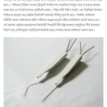
রাখে। স্পষ্টভাবে চিহ্নিত সংযোগ বিন্দুগুলি ইনস্টলেশন পদ্ধতিকে উপকৃত করে যা তারের কাজকে
সহজ করে এবং ইনস্টলেশনের ত্রুটিগুলি কমায়। শক্তিশালী নির্মাণ পদ্ধতি এবং প্রিমিয়াম উপাদান
নির্বাচনের মাধ্যমে বহু-ভোল্টেজ সিস্টেমটি অসাধারণ দীর্ঘায়ু প্রদর্শন করে। নিয়মিত কর্মক্ষমতা
মনিটরিং ক্ষমতা কারিগরদের জটিল পরীক্ষার সরঞ্জাম ছাড়াই সঠিক কার্যকারিতা যাচাই করতে দেয়।
এই ব্যাপক ভোল্টেজ ব্যবস্থাপনা সিস্টেমটি সিআরটি টিভি ট্রান্সফরমার প্রযুক্তির শীর্ষ অবস্থান
নির্দেশ করে, চাহিদাযুক্ত অ্যাপ্লিকেশনগুলির জন্য পেশাদার-মানের কর্মক্ষমতা প্রদান করে।