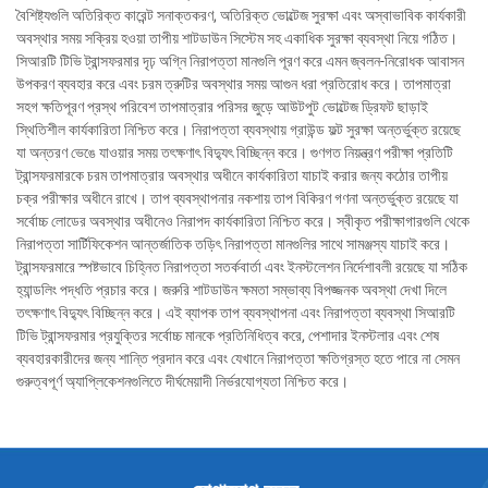
বৈশিষ্ট্যগুলি অতিরিক্ত কারেন্ট সনাক্তকরণ, অতিরিক্ত ভোল্টেজ সুরক্ষা এবং অস্বাভাবিক কার্যকারী
অবস্থার সময় সক্রিয় হওয়া তাপীয় শাটডাউন সিস্টেম সহ একাধিক সুরক্ষা ব্যবস্থা নিয়ে গঠিত।
সিআরটি টিভি ট্রান্সফরমার দৃঢ় অগ্নি নিরাপত্তা মানগুলি পূরণ করে এমন জ্বলন-নিরোধক আবাসন
উপকরণ ব্যবহার করে এবং চরম ত্রুটির অবস্থার সময় আগুন ধরা প্রতিরোধ করে। তাপমাত্রা
সহগ ক্ষতিপূরণ প্রস্থ পরিবেশ তাপমাত্রার পরিসর জুড়ে আউটপুট ভোল্টেজ ড্রিফট ছাড়াই
স্থিতিশীল কার্যকারিতা নিশ্চিত করে। নিরাপত্তা ব্যবস্থায় গ্রাউন্ড ফল্ট সুরক্ষা অন্তর্ভুক্ত রয়েছে
যা অন্তরণ ভেঙে যাওয়ার সময় তৎক্ষণাৎ বিদ্যুৎ বিচ্ছিন্ন করে। গুণগত নিয়ন্ত্রণ পরীক্ষা প্রতিটি
ট্রান্সফরমারকে চরম তাপমাত্রার অবস্থার অধীনে কার্যকারিতা যাচাই করার জন্য কঠোর তাপীয়
চক্র পরীক্ষার অধীনে রাখে। তাপ ব্যবস্থাপনার নকশায় তাপ বিকিরণ গণনা অন্তর্ভুক্ত রয়েছে যা
সর্বোচ্চ লোডের অবস্থার অধীনেও নিরাপদ কার্যকারিতা নিশ্চিত করে। স্বীকৃত পরীক্ষাগারগুলি থেকে
নিরাপত্তা সার্টিফিকেশন আন্তর্জাতিক তড়িৎ নিরাপত্তা মানগুলির সাথে সামঞ্জস্য যাচাই করে।
ট্রান্সফরমারে স্পষ্টভাবে চিহ্নিত নিরাপত্তা সতর্কবার্তা এবং ইনস্টলেশন নির্দেশাবলী রয়েছে যা সঠিক
হ্যান্ডলিং পদ্ধতি প্রচার করে। জরুরি শাটডাউন ক্ষমতা সম্ভাব্য বিপজ্জনক অবস্থা দেখা দিলে
তৎক্ষণাৎ বিদ্যুৎ বিচ্ছিন্ন করে। এই ব্যাপক তাপ ব্যবস্থাপনা এবং নিরাপত্তা ব্যবস্থা সিআরটি
টিভি ট্রান্সফরমার প্রযুক্তির সর্বোচ্চ মানকে প্রতিনিধিত্ব করে, পেশাদার ইনস্টলার এবং শেষ
ব্যবহারকারীদের জন্য শান্তি প্রদান করে এবং যেখানে নিরাপত্তা ক্ষতিগ্রস্ত হতে পারে না সেমন
গুরুত্বপূর্ণ অ্যাপ্লিকেশনগুলিতে দীর্ঘমেয়াদী নির্ভরযোগ্যতা নিশ্চিত করে।