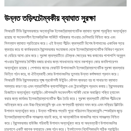
উন্নত তড়িৎচৌম্বকীয় ব্যাঘাত সুরক্ষা
সিআরটি টিভি ট্রান্সফরমারে অত্যাধুনিক ইলেকট্রোম্যাগনেটিক ব্যাঘাত সুরক্ষা প্রযুক্তি অন্তর্ভুক্ত
রয়েছে যা সংবেদনশীল ইলেকট্রনিক সার্কিটে পরিষ্কার পাওয়ার ডেলিভারি নিশ্চিত করে এবং
সিগন্যাল ব্যাঘাত প্রতিরোধ করে। এই উন্নত শীল্ডিং ব্যবস্থাটি বিশেষ উপাদানের একাধিক স্তর
ব্যবহার করে যা কার্যকরভাবে ট্রান্সফরমার সংযোজনা থেকে ইলেকট্রোম্যাগনেটিক বিকিরণ প্রবেশ
বা বেরিয়ে আসা রোধ করে। সুরক্ষা ব্যবস্থাটিতে চৌম্বক ক্ষেত্রের ক্ষয় কমানোর পাশাপাশি অনুকূল
পাওয়ার ট্রান্সফার বৈশিষ্ট্য বজায় রাখার জন্য সাবধানতার সাথে নকশাকৃত কোর কনফিগারেশন
অন্তর্ভুক্ত রয়েছে। পেশাদার মানের ফেরাইট উপাদানগুলি ইলেকট্রোম্যাগনেটিক সুরক্ষা ব্যবস্থার
ভিত্তি গঠন করে, যা ঐতিহ্যবাহী কোর উপাদানগুলির তুলনায় উন্নত কর্মক্ষমতা প্রদান করে।
সিআরটি টিভি ট্রান্সফরমারে সূক্ষ্ম প্রকৌশলী উইন্ডিং কৌশল ব্যবহৃত হয় যা সাধারণত ব্যাঘাত
সমস্যার কারণ হয় এমন প্যারাসিটিক ক্যাপাসিট্যান্স এবং ইন্ডাকট্যান্স প্রভাব কমায়। ট্রান্সফরমার
ডিজাইনে অন্তর্ভুক্ত গ্রাউন্ডিং কৌশলগুলি সংবেদনশীল সার্কিট থেকে অবাঞ্ছিত শক্তি চ্যানেল
করার জন্য কার্যকর ইলেকট্রোম্যাগনেটিক শীল্ড তৈরি করে। সুরক্ষা ব্যবস্থাটি মৌলিক শীল্ডিংকে
অতিক্রম করে এবং উচ্চ-ফ্রিকোয়েন্সি শব্দ এবং ক্ষণস্থায়ী ব্যাঘাত দমন করে এমন সক্রিয় ফিল্টারিং
উপাদান অন্তর্ভুক্ত করে। উন্নত পরীক্ষার পদ্ধতি পুরো পরিচালন ফ্রিকোয়েন্সি স্পেকট্রাম জুড়ে
ইলেকট্রোম্যাগনেটিক সামঞ্জস্য যাচাই করে, যা আন্তর্জাতিক মানগুলির সাথে সামঞ্জস্য নিশ্চিত
করে। ট্রান্সফরমার হাউজিং পরিবাহী উপাদান অন্তর্ভুক্ত করে যা অভ্যন্তরীণ উপাদানগুলির
চারপাশে একটি ব্যাপক ফ্যারাডে কেজ গঠন করে। ইনস্টলেশন নির্দেশিকাগুলি সঠিক গ্রাউন্ডিং