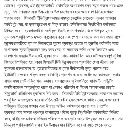
তোলে। প্রথমত, এই ট্রান্সফরমারটি ধারাবাহিক অপারেশন চক্র সহ্য করতে পারে এমন
সুদৃঢ় নির্মাণ পদ্ধতি এবং উচ্চ-মানের উপকরণের মাধ্যমে অসাধারণ নির্ভরযোগ্যতা
প্রদান করে। সিআরটি টিভি ট্রান্সফরমার সমস্ত ভোল্টেজ লেভেলে ধ্রুবক পাওয়ার
আউটপুট দেয়, যা ফ্লাকচুয়েশন বা বিঘ্ন ছাড়াই টেলিভিশনের স্থিতিশীল কর্মক্ষমতা
নিশ্চিত করে। ব্যবহারকারীরা সরলীকৃত ইনস্টলেশন পদ্ধতি থেকে উপকৃত হন যা
ন্যূনতম প্রযুক্তিগত দক্ষতা প্রয়োজন করে এবং পেশাদার মানের ফলাফল বজায় রাখে।
ট্রান্সফরমারটিতে ব্যাপক নিরাপত্তা সুরক্ষা ব্যবস্থা রয়েছে যা ত্রুটির শর্তাবলীর সময়
অপারেশন স্বয়ংক্রিয়ভাবে বন্ধ করে দেয়, যা সম্ভাব্য ক্ষতি থেকে ডিভাইস এবং
চারপাশের সরঞ্জাম উভয়কেই সুরক্ষা দেয়। খরচ-কার্যকারিতা আরেকটি গুরুত্বপূর্ণ সুবিধা
হিসাবে উপস্থিত হয়, কারণ সিআরটি টিভি ট্রান্সফরমার প্রসারিত সেবা জীবন এবং
ন্যূনতম রক্ষণাবেক্ষণের প্রয়োজনীয়তার মাধ্যমে দীর্ঘমেয়াদী মূল্য প্রদান করে।
ইউনিটটি চমৎকার শক্তি দক্ষতার বৈশিষ্ট্য প্রদর্শন করে যা সর্বোত্তম কর্মক্ষমতা বজায়
রাখার সময় মোট শক্তি খরচ কমায়। সামঞ্জস্যের সুবিধাগুলিতে সার্বজনীন মাউন্টিং
কনফিগারেশন অন্তর্ভুক্ত থাকে যা কোনও পরিবর্তন বা বিশেষ অ্যাডাপ্টার ছাড়াই
স্ট্যান্ডার্ড টেলিভিশন চ্যাসিসে ফিট করে। সিআরটি টিভি ট্রান্সফরমার শোরগোল হ্রাসের
প্রযুক্তি অন্তর্ভুক্ত করে যা তড়িৎ-চৌম্বকীয় হস্তক্ষেপকে কমিয়ে দেয়, ফলস্বরূপ
পরিষ্কার চিত্রের গুণমান এবং উন্নত অডিও কর্মক্ষমতা পাওয়া যায়। তাপীয়
ব্যবস্থাপনার ক্ষমতা প্রশস্ত তাপমাত্রা পরিসর জুড়ে স্থিতিশীল কার্যকারিতা নিশ্চিত
করে, যা ট্রান্সফরমারকে বিভিন্ন পরিবেশগত অবস্থার জন্য উপযুক্ত করে তোলে। মান
নিয়ন্ত্রণ প্রক্রিয়াগুলি ধারাবাহিক উত্পাদন মান নিশ্চিত করে যা ব্যাচ থেকে ব্যাচে