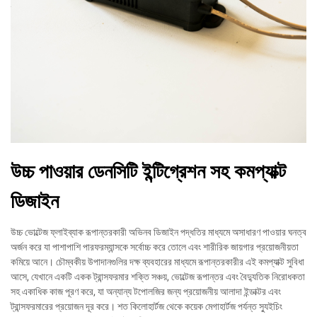
উচ্চ পাওয়ার ডেনসিটি ইন্টিগ্রেশন সহ কমপ্যাক্ট
ডিজাইন
উচ্চ ভোল্টেজ ফ্লাইব্যাক রূপান্তরকারী অভিনব ডিজাইন পদ্ধতির মাধ্যমে অসাধারণ পাওয়ার ঘনত্ব
অর্জন করে যা পাশাপাশি পারফরম্যান্সকে সর্বোচ্চ করে তোলে এবং শারীরিক জায়গার প্রয়োজনীয়তা
কমিয়ে আনে। চৌম্বকীয় উপাদানগুলির দক্ষ ব্যবহারের মাধ্যমে রূপান্তরকারীর এই কমপ্যাক্ট সুবিধা
আসে, যেখানে একটি একক ট্রান্সফরমার শক্তি সঞ্চয়, ভোল্টেজ রূপান্তর এবং বৈদ্যুতিক নিরোধকতা
সহ একাধিক কাজ পূরণ করে, যা অন্যান্য টপোলজির জন্য প্রয়োজনীয় আলাদা ইন্ডাক্টর এবং
ট্রান্সফরমারের প্রয়োজন দূর করে। শত কিলোহার্টজ থেকে কয়েক মেগাহার্টজ পর্যন্ত স্যুইচিং