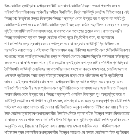
উচ্চ ভোল্টেজ ফ্লাইব্যাক রূপান্তরকারীটি অসাধারণ ভোল্টেজ নিয়ন্ত্রণ ক্ষমতা প্রদর্শন করে যা
পরিবর্তনশীল পরিচালনার শর্তাবলীর অধীনে স্থিতিশীল, নির্ভুল আউটপুট ভোল্টেজ নিশ্চিত করে। এই
নিয়ন্ত্রণের উৎকৃষ্টতা উন্নত ফিডব্যাক নিয়ন্ত্রণ ব্যবস্থা থেকে উদ্ভূত হয় যা ক্রমাগত আউটপুট
ভোল্টেজ পর্যবেক্ষণ করে এবং নির্দিষ্ট ভোল্টেজ স্তরটি অত্যন্ত কঠোর সহনশীলতার মধ্যে রাখার জন্য
সুইচিং প্যারামিটারগুলি সামঞ্জস্য করে, সাধারণত এক শতাংশের চেয়েও ভাল। রূপান্তরকারীর
নিয়ন্ত্রণ কর্মক্ষমতা ব্যাপক ইনপুট ভোল্টেজ পরিসর জুড়ে স্থিতিশীল থাকে, যা সরবরাহের
পরিবর্তনগুলির জন্য স্বয়ংক্রিয়ভাবে ক্ষতিপূরণ করে যা অন্যথায় আউটপুট স্থিতিশীলতাকে
প্রভাবিত করতে পারে। এই ক্ষমতা বিশ্লেষণাত্মক যন্ত্র, চিকিৎসা যন্ত্রপাতি এবং টেলিকমিউনিকেশন
সরঞ্জামের মতো অ্যাপ্লিকেশনগুলির জন্য অপরিহার্য যেখানে ভোল্টেজ বিচ্যুতি কর্মক্ষমতা ক্ষতিগ্রস্ত
করতে পারে বা ক্ষতি করতে পারে। উচ্চ ভোল্টেজ ফ্লাইব্যাক রূপান্তরকারীর গতিশীল প্রতিক্রিয়া
বৈশিষ্ট্যগুলি আউটপুট ভোল্টেজের ব্যাঘাতগুলির দ্রুত সংশোধন করতে সক্ষম করে, ভোল্টেজ ড্রপ বা
ওভারশুট প্রতিরোধ করার জন্য মাইক্রোসেকেন্ডের মধ্যে লোড পরিবর্তনের প্রতি প্রতিক্রিয়া
জানায়। এই দ্রুত প্রতিক্রিয়ার ক্ষমতা রূপান্তরকারীর স্বাভাবিক শক্তি সঞ্চয় ব্যবস্থা এবং
পরিবর্তনশীল শর্তাবলীর জন্য পূর্বাভাস এবং পূর্বনির্ধারিতভাবে সামঞ্জস্য করার জন্য উন্নত নিয়ন্ত্রণ
অ্যালগরিদম থেকে উদ্ভূত হয়। নিয়ন্ত্রণ ব্যবস্থাটি একাধিক ফিডব্যাক লুপ অন্তর্ভুক্ত করে যা
আউটপুট ভোল্টেজের পাশাপাশি কারেন্ট লেভেল, তাপমাত্রা এবং অন্যান্য গুরুত্বপূর্ণ প্যারামিটারগুলি
পর্যবেক্ষণ করে যাতে সমস্ত পরিচালনার পরিস্থিতিতে অনুকূল কর্মক্ষমতা নিশ্চিত করা যায়। উন্নত
উচ্চ ভোল্টেজ ফ্লাইব্যাক রূপান্তরকারীর ডিজাইনগুলিতে অ্যাডাপটিভ নিয়ন্ত্রণ অ্যালগরিদম রয়েছে
যা বাস্তব-সময়ের পরিচালনার শর্তাবলীর উপর ভিত্তি করে সুইচিং প্যারামিটারগুলি স্বয়ংক্রিয়ভাবে
অনুকূলিত করে, নিয়ন্ত্রণের নির্ভুলতা বজায় রাখার সময় দক্ষতা সর্বাধিক করে। স্টার্টআপ এবং
শাটডাউন ক্রম চলাকালীন রূপান্তরকারীর নিয়ন্ত্রণ বজায় রাখার ক্ষমতা ভোল্টেজ স্পাইক প্রতিরোধ