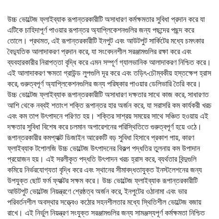
উচ্চ ভোল্টেজ ফ্লাইব্যাক রূপান্তরকারীটি অসাধারণ কর্মক্ষমতার সুবিধা প্রদান করে যা
এটিকে চাহিদাপূর্ণ পাওয়ার রূপান্তর অ্যাপ্লিকেশনগুলির জন্য পছন্দের পছন্দ করে
তোলে। প্রথমত, এই রূপান্তরকারীটি ইনপুট এবং আউটপুট সার্কিটের মধ্যে চমৎকার
বৈদ্যুতিক আলাদাকরণ প্রদান করে, যা সংবেদনশীল সরঞ্জামগুলির রক্ষা করে এবং
ব্যবহারকারীর নিরাপত্তা বৃদ্ধি করে এমন সম্পূর্ণ গ্যালভানিক আলাদাকরণ নিশ্চিত করে।
এই আলাদাকরণ ক্ষমতা গ্রাউন্ড লুপগুলি দূর করে এবং তড়িৎ-চৌম্বকীয় হস্তক্ষেপ হ্রাস
করে, গুরুত্বপূর্ণ অ্যাপ্লিকেশনগুলির জন্য পরিষ্কার পাওয়ার ডেলিভারি তৈরি করে।
উচ্চ ভোল্টেজ ফ্লাইব্যাক রূপান্তরকারীটি অসাধারণ দক্ষতার সাথে কাজ করে, সাধারণত
আশি থেকে নব্বই শতাংশ শক্তি রূপান্তর হার অর্জন করে, যা সরাসরি কম কার্যকরী খরচ
এবং কম তাপ উৎপাদনে পরিণত হয়। শক্তির সাশ্রয় সময়ের সাথে সঞ্চিত হওয়ায় এই
দক্ষতার সুবিধা বিশেষ করে চলমান অপারেশনের পরিস্থিতিতে গুরুত্বপূর্ণ হয়ে ওঠে।
রূপান্তরকারীর কমপ্যাক্ট ডিজাইন আরেকটি বড় সুবিধা হিসাবে প্রকাশ পায়, কারণ
ফ্লাইব্যাক টপোলজি উচ্চ ভোল্টেজ উৎপাদনের বিকল্প পদ্ধতির তুলনায় কম উপাদান
প্রয়োজন হয়। এই সরলীকৃত পদ্ধতি উৎপাদন খরচ হ্রাস করে, ব্যর্থতার বিন্দুগুলি
কমিয়ে নির্ভরযোগ্যতা বৃদ্ধি করে এবং স্থানের সীমাবদ্ধতাযুক্ত ইনস্টলেশনের জন্য
উপযুক্ত ছোট ফর্ম ফ্যাক্টর সক্ষম করে। উচ্চ ভোল্টেজ ফ্লাইব্যাক রূপান্তরকারীটি
আউটপুট ভোল্টেজ নিয়ন্ত্রণে শ্রেষ্ঠত্ব অর্জন করে, ইনপুটের ওঠানামা এবং ভার
পরিবর্তনশীল অবস্থার সত্ত্বেও কঠোর সহনশীলতার মধ্যে স্থিতিশীল ভোল্টেজ বজায়
রাখে। এই নির্ভুল নিয়ন্ত্রণ সংযুক্ত সরঞ্জামগুলির জন্য সামঞ্জস্যপূর্ণ কর্মক্ষমতা নিশ্চিত