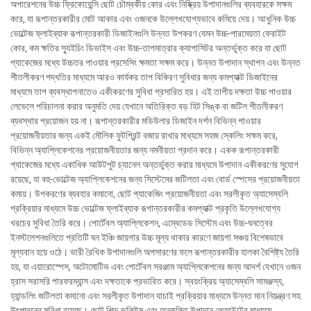
অপারেশনের উচ্চ ফ্রিকোয়েন্সি ছোট চৌম্বকীয় কোর এবং নিষ্ক্রিয় উপাদানগুলির ব্যবহারকে সক্ষম
করে, যা রূপান্তরকারীর মোট আকার এবং ওজনকে উল্লেখযোগ্যভাবে কমিয়ে দেয়। আধুনিক উচ্চ
ভোল্টেজ ফ্লাইব্যাক রূপান্তরকারী ডিজাইনগুলি উন্নত উপকরণ যেমন উচ্চ-পারমেয়তা ফেরাইট
কোর, কম ক্ষতির স্যুইচিং ডিভাইস এবং উচ্চ-তাপমাত্রার ক্যাপাসিটর অন্তর্ভুক্ত করে যা ছোট
প্যাকেজের মধ্যে উচ্চতর পাওয়ার প্রসেসিং ক্ষমতা সক্ষম করে। উন্নত উপাদান স্থাপন এবং উন্নত
শীতলীকরণ পদ্ধতির মাধ্যমে আরও কার্যকর তাপ বিকিরণ সুবিধার জন্য কমপ্যাক্ট ডিজাইনের
মাধ্যমে তাপ ব্যবস্থাপনাতেও একীকরণের সুবিধা প্রসারিত হয়। এই তাপীয় দক্ষতা উচ্চ পাওয়ার
লেভেলে পরিচালনা করার অনুমতি দেয় যেখানে অতিরিক্ত বড় হিট সিঙ্ক বা জটিল শীতলীকরণ
ব্যবস্থার প্রয়োজন হয় না। রূপান্তরকারীর মডিউলার ডিজাইন দর্শন বিভিন্ন পাওয়ার
প্রয়োজনীয়তার জন্য একই মৌলিক ফুটপ্রিন্ট বজায় রাখার মাধ্যমে সহজ স্কেলিং সক্ষম করে,
বিভিন্ন অ্যাপ্লিকেশনের প্রয়োজনীয়তার জন্য নমনীয়তা প্রদান করে। একক রূপান্তরকারী
প্যাকেজের মধ্যে একাধিক আউটপুট চ্যানেল অন্তর্ভুক্ত করার মাধ্যমে উপাদান একীকরণের সুযোগ
রয়েছে, যা বহু-ভোল্টেজ অ্যাপ্লিকেশনের জন্য সিস্টেমের জটিলতা এবং বোর্ড স্পেসের প্রয়োজনীয়তা
কমায়। উপকরণের ব্যবহার কমানো, ছোট প্যাকেজিং প্রয়োজনীয়তা এবং সরলীকৃত অ্যাসেম্বলি
প্রক্রিয়ার মাধ্যমে উচ্চ ভোল্টেজ ফ্লাইব্যাক রূপান্তরকারীর কমপ্যাক্ট প্রকৃতি উল্লেখযোগ্য
খরচের সুবিধা তৈরি করে। পোর্টেবল অ্যাপ্লিকেশন, এম্বেডেড সিস্টেম এবং উচ্চ-ঘনত্বের
ইনস্টলেশনগুলিতে প্রতিটি ঘন ইঞ্চি জায়গার উচ্চ মূল্য থাকার কারণে জায়গা সঞ্চয় বিশেষভাবে
মূল্যবান হয়ে ওঠে। ভারী রৈখিক উপাদানগুলি অপসারণের ফলে রূপান্তরকারীর হালকা বৈশিষ্ট্য তৈরি
হয়, যা এয়ারোস্পেস, অটোমোটিভ এবং পোর্টেবল সরঞ্জাম অ্যাপ্লিকেশনের জন্য আদর্শ যেখানে ওজন
হ্রাস সরাসরি পারফরম্যান্স এবং দক্ষতাকে প্রভাবিত করে। স্বয়ংক্রিয় অ্যাসেম্বলি সামঞ্জস্য,
হ্যান্ডলিং জটিলতা কমানো এবং সরলীকৃত উপাদান যাচাই প্রক্রিয়ার মাধ্যমে উন্নত মান নিয়ন্ত্রণ সহ
উৎপাদনের সুবিধা রয়েছে। ছোট শিল্ড ভলিউম এবং অনুকূলিত উপাদান লেআউটের মাধ্যমে