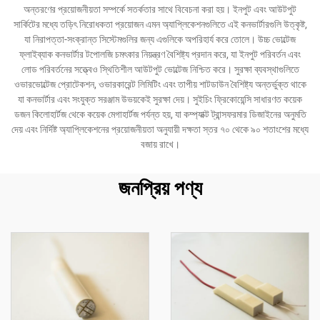
অন্তরণের প্রয়োজনীয়তা সম্পর্কে সতর্কতার সাথে বিবেচনা করা হয়। ইনপুট এবং আউটপুট
সার্কিটের মধ্যে তড়িৎ নিরোধকতা প্রয়োজন এমন অ্যাপ্লিকেশনগুলিতে এই কনভার্টারগুলি উত্কৃষ্ট,
যা নিরাপত্তা-সংক্রান্ত সিস্টেমগুলির জন্য এগুলিকে অপরিহার্য করে তোলে। উচ্চ ভোল্টেজ
ফ্লাইব্যাক কনভার্টার টপোলজি চমৎকার নিয়ন্ত্রণ বৈশিষ্ট্য প্রদান করে, যা ইনপুট পরিবর্তন এবং
লোড পরিবর্তনের সত্ত্বেও স্থিতিশীল আউটপুট ভোল্টেজ নিশ্চিত করে। সুরক্ষা ব্যবস্থাগুলিতে
ওভারভোল্টেজ প্রোটেকশন, ওভারকারেন্ট লিমিটিং এবং তাপীয় শাটডাউন বৈশিষ্ট্য অন্তর্ভুক্ত থাকে
যা কনভার্টার এবং সংযুক্ত সরঞ্জাম উভয়কেই সুরক্ষা দেয়। সুইচিং ফ্রিকোয়েন্সি সাধারণত কয়েক
ডজন কিলোহার্টজ থেকে কয়েক মেগাহার্টজ পর্যন্ত হয়, যা কম্প্যাক্ট ট্রান্সফরমার ডিজাইনের অনুমতি
দেয় এবং নির্দিষ্ট অ্যাপ্লিকেশনের প্রয়োজনীয়তা অনুযায়ী দক্ষতা স্তর ৭০ থেকে ৯০ শতাংশের মধ্যে
বজায় রাখে।
জনপ্রিয় পণ্য