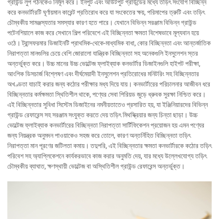
গ্রাউন্ড লুপ গঠনকেও নির্মূল করে। ইনপুট এবং আউটপুট গ্রাউন্ডের মধ্যে তড়িৎ সংযোগ বিচ্ছিন্ন
করে কনভার্টারটি ঘূর্ণায়মান কারেন্ট প্রতিরোধ করে যা সংকেতের ক্ষয়, পরিমাপের ত্রুটি এবং তড়িৎ
চৌম্বকীয় সামঞ্জস্যতার সমস্যার কারণ হতে পারে। যেখানে বিভিন্ন সরঞ্জাম বিভিন্ন গ্রাউন্ড
পটেনশিয়ালে কাজ করে সেখানে শিল্প পরিবেশে এই বিচ্ছিন্নতা ক্ষমতা বিশেষভাবে মূল্যবান হয়ে
ওঠে। ট্রান্সফরমার ডিজাইনটি প্রাথমিক-থেকে-মাধ্যমিক বাধা, কোর বিচ্ছিন্নতা এবং আন্তর্জাতিক
নিরাপত্তা মানগুলির চেয়ে বেশি জোরালো যান্ত্রিক বিচ্ছিন্নতা সহ অনেকগুলি ইনসুলেশন স্তর
অন্তর্ভুক্ত করে। উচ্চ মানের উচ্চ ভোল্টেজ ফ্লাইব্যাক কনভার্টার ডিজাইনগুলি হাইপট পরীক্ষা,
আংশিক ডিসচার্জ বিশ্লেষণ এবং দীর্ঘমেয়াদী ইনসুলেশন প্রতিরোধের মনিটরিং সহ বিচ্ছিন্নতার
অখণ্ডতা যাচাই করার জন্য কঠোর পরীক্ষার মধ্য দিয়ে যায়। কনভার্টারের পরিচালনার আজীবন ধরে
বিচ্ছিন্নতার কর্মক্ষমতা স্থিতিশীল থাকে, পণ্যের সেবা পিরিয়ড জুড়ে ধ্রুবক সুরক্ষা নিশ্চিত করে।
এই বিচ্ছিন্নতার সুবিধা সিস্টেম ডিজাইনের নমনীয়তাতেও প্রসারিত হয়, যা ইঞ্জিনিয়ারদের বিভিন্ন
গ্রাউন্ড রেফারেন্স সহ সরঞ্জাম সংযুক্ত করতে দেয় তড়িৎ মিথস্ক্রিয়ার জন্য চিন্তা ছাড়া। উচ্চ
ভোল্টেজ ফ্লাইব্যাক কনভার্টারের বিচ্ছিন্নতা নিরাপত্তা সার্টিফিকেশন প্রয়োজন হয় এমন পণ্যের
জন্য নিয়ন্ত্রক অনুমদন পাওয়াকেও সহজ করে তোলে, কারণ অন্তর্নিহিত বিচ্ছিন্নতা তড়িৎ
নিরাপত্তা মান পূরণের জটিলতা কমায়। তদুপরি, এই বিচ্ছিন্নতার ক্ষমতা কনভার্টারকে কঠোর তড়িৎ
পরিবেশ সহ অ্যাপ্লিকেশনে কার্যকরভাবে কাজ করার অনুমতি দেয়, যার মধ্যে উল্লেখযোগ্য তড়িৎ
চৌম্বকীয় ব্যাঘাত, ক্ষণস্থায়ী ভোল্টেজ বা অস্থিতিশীল গ্রাউন্ড রেফারেন্স অন্তর্ভুক্ত।