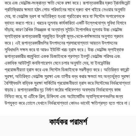
করে এবং ভোল্টেজ-সংক্রান্ত ক্ষতি থেকে রক্ষা করে। রূপান্তরকারীর দ্রুত ট্রানজিয়েন্ট
প্রতিক্রিয়ার ক্ষমতা হঠাৎ লোড পরিবর্তনের সাথে দ্রুত খাপ খাইয়ে নেওয়ার অনুমতি
দেয়, যা ভোল্টেজ ড্রপ বা অতিরিক্ত হওয়া প্রতিরোধ করে যা সিস্টেম অপারেশনকে
ব্যাহত করতে পারে। খরচের তুলনায় কার্যকারিতা একটি উল্লেখযোগ্য সুবিধা হিসাবে
দাঁড়ায়, কারণ রৈখিক নিয়ন্ত্রক বা অন্যান্য সুইচিং টপোলজির তুলনায় উচ্চ ভোল্টেজ
ফ্লাইব্যাক রূপান্তরকারী প্রযুক্তি উৎকৃষ্ট মূল্য-থেকে-কর্মক্ষমতার অনুপাত প্রদান
করে। এই রূপান্তরকারীগুলির উৎপাদনের প্রসারযোগ্যতা আয়তন উৎপাদনের
সুবিধাগুলি সক্ষম করে যা আরও ইউনিট খরচ হ্রাস করে। উচ্চ ভোল্টেজ ফ্লাইব্যাক
রূপান্তরকারীর বহুমুখিতা একক ডিজাইনকে প্রশস্ত ইনপুট ভোল্টেজ পরিসর এবং
একাধিক আউটপুট কনফিগারেশন মেনে চলার অনুমতি দেয়, যা ইনভেন্টরির
প্রয়োজনীয়তা হ্রাস করে এবং সিস্টেম ডিজাইনকে সরলীকৃত করে। অতিরিক্ত কারেন্ট
সুরক্ষা, অতিরিক্ত ভোল্টেজ সুরক্ষা এবং তাপীয় বন্ধ করার ক্ষমতা সহ অন্তর্ভুক্ত সুরক্ষা
বৈশিষ্ট্যগুলি বাহ্যিক সুরক্ষা সার্কিটের প্রয়োজনীয়তা হ্রাস করে সিস্টেমের নির্ভরযোগ্যতা
বাড়ায়। রূপান্তরকারীর দৃঢ় নির্মাণ কঠোর পরিবেশগত অবস্থায় নির্ভরযোগ্য কাজ
নিশ্চিত করে, যা এটিকে শিল্প, চিকিৎসা এবং অটোমোটিভ অ্যাপ্লিকেশনগুলির জন্য
উপযুক্ত করে তোলে যেখানে নির্ভরযোগ্যতা কোনও ভাবেই ক্ষতিগ্রস্ত হতে পারে না।
কার্যকর পরামর্শ