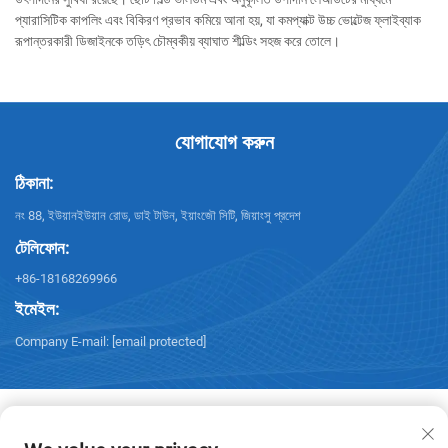
প্যারাসিটিক কাপলিং এবং বিকিরণ প্রভাব কমিয়ে আনা হয়, যা কমপ্যাক্ট উচ্চ ভোল্টেজ ফ্লাইব্যাক
রূপান্তরকারী ডিজাইনকে তড়িৎ চৌম্বকীয় ব্যাঘাত শীল্ডিং সহজ করে তোলে।
যোগাযোগ করুন
ঠিকানা:
নং 88, ইউয়ানইউয়ান রোড, ডাই টাউন, ইয়াংজৌ সিটি, জিয়াংসু প্রদেশ
টেলিফোন:
+86-18168269966
ইমেইল:
Company E-mail:
[email protected]