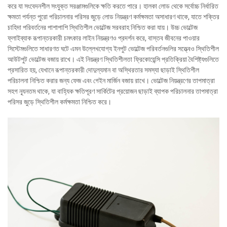
করে যা সংবেদনশীল সংযুক্ত সরঞ্জামগুলিকে ক্ষতি করতে পারে। হালকা লোড থেকে সর্বোচ্চ নির্ধারিত
ক্ষমতা পর্যন্ত পুরো পরিচালনার পরিসর জুড়ে লোড নিয়ন্ত্রণ কর্মক্ষমতা অসাধারণ থাকে, যাতে শক্তির
চাহিদা পরিবর্তনের পাশাপাশি স্থিতিশীল ভোল্টেজ সরবরাহ নিশ্চিত করা যায়। উচ্চ ভোল্টেজ
ফ্লাইব্যাক রূপান্তরকারী চমৎকার লাইন নিয়ন্ত্রণও প্রদর্শন করে, বাস্তব জীবনের পাওয়ার
সিস্টেমগুলিতে সাধারণত ঘটে এমন উল্লেখযোগ্য ইনপুট ভোল্টেজ পরিবর্তনগুলির সত্ত্বেও স্থিতিশীল
আউটপুট ভোল্টেজ বজায় রাখে। এই নিয়ন্ত্রণ স্থিতিশীলতা ফ্রিকোয়েন্সি প্রতিক্রিয়া বৈশিষ্ট্যগুলিতে
প্রসারিত হয়, যেখানে রূপান্তরকারী দোদুল্যমান বা অস্থিরতার সমস্যা ছাড়াই স্থিতিশীল
পরিচালনা নিশ্চিত করার জন্য ফেজ এবং গেইন মার্জিন বজায় রাখে। ভোল্টেজ নিয়ন্ত্রণের তাপমাত্রা
সহগ ন্যূনতম থাকে, যা বাহ্যিক ক্ষতিপূরণ সার্কিটের প্রয়োজন ছাড়াই ব্যাপক পরিচালনার তাপমাত্রা
পরিসর জুড়ে স্থিতিশীল কর্মক্ষমতা নিশ্চিত করে।